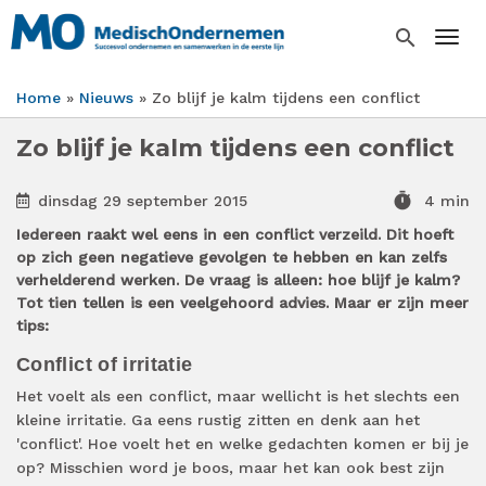
Overslaan
en
search
Togg
naar
de
Home
Nieuws
Zo blijf je kalm tijdens een conflict
inhoud
Kruimelpad
gaan
Zo blijf je kalm tijdens een conflict
timer
dinsdag 29 september 2015
4 min
Iedereen raakt wel eens in een conflict verzeild. Dit hoeft
op zich geen negatieve gevolgen te hebben en kan zelfs
verhelderend werken. De vraag is alleen: hoe blijf je kalm?
Tot tien tellen is een veelgehoord advies. Maar er zijn meer
tips:
Conflict of irritatie
Het voelt als een conflict, maar wellicht is het slechts een
kleine irritatie. Ga eens rustig zitten en denk aan het
'conflict'. Hoe voelt het en welke gedachten komen er bij je
op? Misschien word je boos, maar het kan ook best zijn