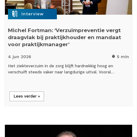
mic_external_on
Interview
Michel Fortman: ‘Verzuimpreventie vergt
draagvlak bij praktijkhouder en mandaat
voor praktijkmanager’
4 jun
2026
5 min
timer
Het ziekteverzuim in de zorg blijft hardnekkig hoog en
verschuift steeds vaker naar langdurige uitval. Vooral…
Lees verder »