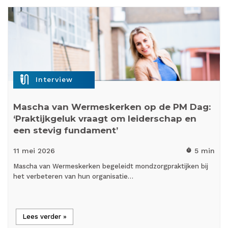
mic_external_on
Interview
Mascha van Wermeskerken op de PM Dag:
‘Praktijkgeluk vraagt om leiderschap en
een stevig fundament’
11 mei
2026
5 min
timer
Mascha van Wermeskerken begeleidt mondzorgpraktijken bij
het verbeteren van hun organisatie…
Lees verder »