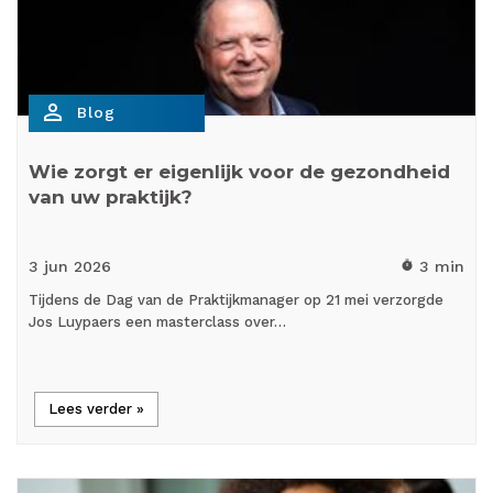
person_outline
Blog
Wie zorgt er eigenlijk voor de gezondheid
van uw praktijk?
3 jun
2026
3 min
timer
Tijdens de Dag van de Praktijkmanager op 21 mei verzorgde
Jos Luypaers een masterclass over…
Lees verder »