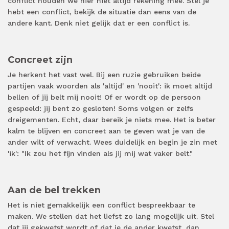
conflict houden we hier niet altijd rekening mee. Stel je
hebt een conflict, bekijk de situatie dan eens van de
andere kant. Denk niet gelijk dat er een conflict is.
Concreet zijn
Je herkent het vast wel. Bij een ruzie gebruiken beide
partijen vaak woorden als 'altijd' en 'nooit': ik moet altijd
bellen of jij belt mij nooit! Of er wordt op de persoon
gespeeld: jij bent zo gesloten! Soms volgen er zelfs
dreigementen. Echt, daar bereik je niets mee. Het is beter
kalm te blijven en concreet aan te geven wat je van de
ander wilt of verwacht. Wees duidelijk en begin je zin met
'ik': "Ik zou het fijn vinden als jij mij wat vaker belt."
Aan de bel trekken
Het is niet gemakkelijk een conflict bespreekbaar te
maken. We stellen dat het liefst zo lang mogelijk uit. Stel
dat jij gekwetst wordt of dat je de ander kwetst, dan