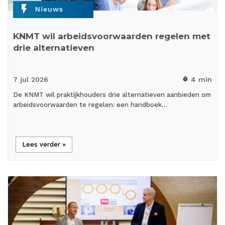
flash_on
Nieuws
KNMT wil arbeidsvoorwaarden regelen met
drie alternatieven
7 jul
2026
4 min
timer
De KNMT wil praktijkhouders drie alternatieven aanbieden om
arbeidsvoorwaarden te regelen: een handboek…
Lees verder »