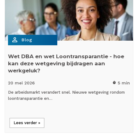
person_outline
Blog
Wet DBA en wet Loontransparantie - hoe
kan deze wetgeving bijdragen aan
werkgeluk?
20 mei
2026
5 min
timer
De arbeidsmarkt verandert snel. Nieuwe wetgeving rondom
loontransparantie en…
Lees verder »