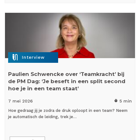
mic_external_on
Interview
Paulien Schwencke over ‘Teamkracht’ bij
de PM Dag: ‘Je beseft in een split second
hoe je in een team staat’
7 mei
2026
5 min
timer
Hoe gedraag jij je zodra de druk oploopt in een team? Neem
je automatisch de leiding, trek je…