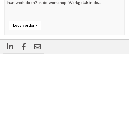
hun werk doen? In de workshop ‘Werkgeluk in de…
Lees verder »
cases
Bedrijfsnieuws
Vier tips voor een zorgeloze hr- en
salarisadministratie
27 apr
2026
4 min
timer