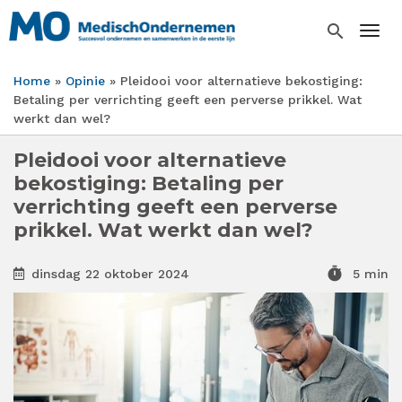
Overslaan
en
search
Togg
naar
de
Home
Opinie
Pleidooi voor alternatieve bekostiging:
inhoud
Kruimelpad
Betaling per verrichting geeft een perverse prikkel. Wat
gaan
werkt dan wel?
Pleidooi voor alternatieve
bekostiging: Betaling per
verrichting geeft een perverse
prikkel. Wat werkt dan wel?
timer
dinsdag 22 oktober 2024
5 min