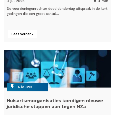
3 jul
2026
3 min
timer
De voorzieningenrechter deed donderdag uitspraak in de kort
gedingen die een groot aantal…
Lees verder »
flash_on
Nieuws
Huisartsenorganisaties kondigen nieuwe
juridische stappen aan tegen NZa