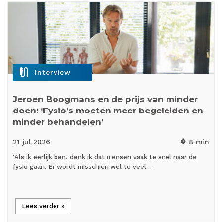
mic_external_on
Interview
Jeroen Boogmans en de prijs van minder
doen: ‘Fysio’s moeten meer begeleiden en
minder behandelen’
21 jul
2026
8 min
timer
‘Als ik eerlijk ben, denk ik dat mensen vaak te snel naar de
fysio gaan. Er wordt misschien wel te veel…
Lees verder »