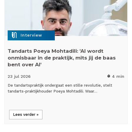
mic_external_on
Interview
Tandarts Poeya Mohtadili: 'AI wordt
onmisbaar in de praktijk, mits jij de baas
bent over AI'
23 jul
2026
4 min
timer
De tandartspraktijk ondergaat een stille revolutie, stelt
tandarts-praktijkhouder Poeya Mohtadili. Waar…
Lees verder »