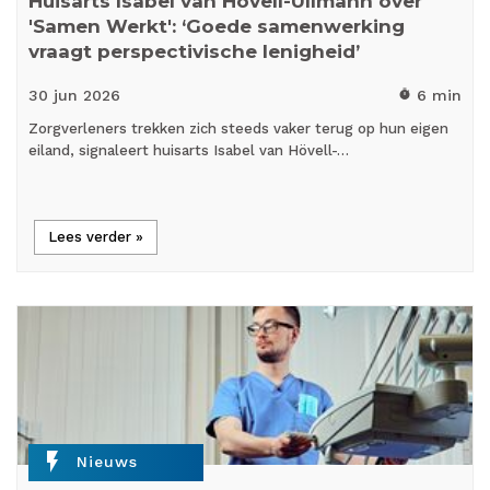
Huisarts Isabel van Hövell-Ullmann over
'Samen Werkt': ‘Goede samenwerking
vraagt perspectivische lenigheid’
30 jun
2026
6 min
timer
Zorgverleners trekken zich steeds vaker terug op hun eigen
eiland, signaleert huisarts Isabel van Hövell-…
Lees verder »
flash_on
Nieuws