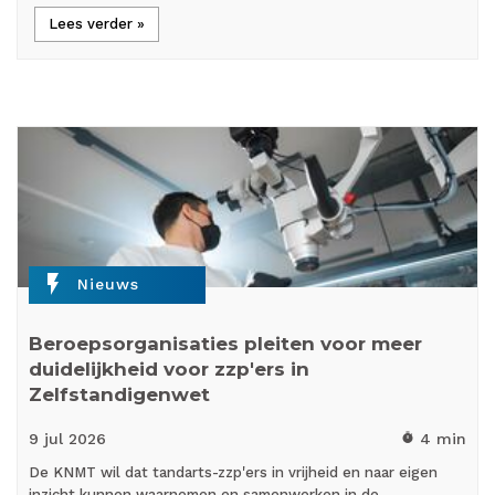
Lees verder »
flash_on
Nieuws
Beroepsorganisaties pleiten voor meer
duidelijkheid voor zzp'ers in
Zelfstandigenwet
9 jul
2026
4 min
timer
De KNMT wil dat tandarts-zzp'ers in vrijheid en naar eigen
inzicht kunnen waarnemen en samenwerken in de…