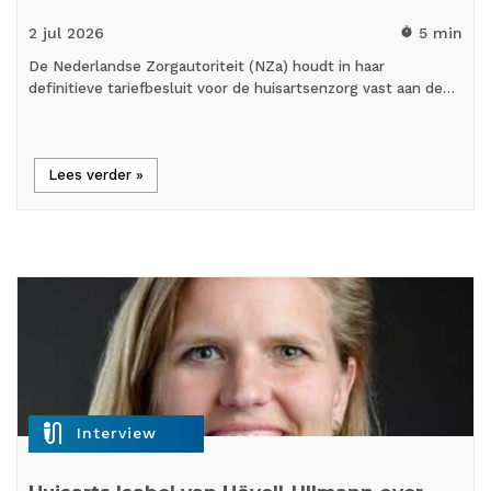
2 jul
2026
5 min
timer
De Nederlandse Zorgautoriteit (NZa) houdt in haar
definitieve tariefbesluit voor de huisartsenzorg vast aan de…
Lees verder »
mic_external_on
Interview