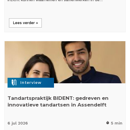
Lees verder »
mic_external_on
Interview
Tandartspraktijk BIDENT: gedreven en
innovatieve tandartsen in Assendelft
6 jul
2026
5 min
timer