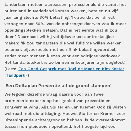
tandartsen meteen aanpassen: professionals die vanuit het
buitenland in Nederland komen werken, betalen nu vijf
jaar lang slechts 30% belasting. ‘Ik zou dat per direct
verhogen naar 50%. Van de opbrengst daarvan zou ik meer
opleidingsplekken betalen. Dat is het eerste wat ik zou
doen.’ Daarnaast wil hij voltijdswerken aantrekkelijker
maken: ‘Ik zou tandartsen die wel fulltime willen werken
belonen, bijvoorbeeld met een flink belastingvoordeel,
zodat meer mensen kiezen voor een voltijdse werkweek.
Het tandartstekort is zo binnen enkele jaren zijn opgelost.’
(Lees: '
Een Goed Gesprek met Roel de Maat en Kim Koster
(Tandpark)
')
‘Een Deltaplan Preventie uit de grond stampen’
We legden dezelfde vraag daarna voor aan twee
prominente experts op het gebied van preventie en
zorgvernieuwing, Alja Sluiter en Jan Kremer. Ook zij wisten
wel raad met die uitdaging. Hoewel Sluiter en Kremer zeer
uiteenlopende achtergronden hebben, is de overeenkomst
tussen hun pleidooien opvallend: het hoogste tijd voor