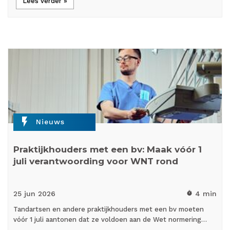
Lees verder »
flash_on
Nieuws
Praktijkhouders met een bv: Maak vóór 1
juli verantwoording voor WNT rond
25 jun
2026
4 min
timer
Tandartsen en andere praktijkhouders met een bv moeten
vóór 1 juli aantonen dat ze voldoen aan de Wet normering…