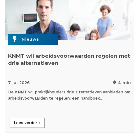
flash_on
Nieuws
KNMT wil arbeidsvoorwaarden regelen met
drie alternatieven
7 jul
2026
4 min
timer
De KNMT wil praktijkhouders drie alternatieven aanbieden om
arbeidsvoorwaarden te regelen: een handboek…
Lees verder »