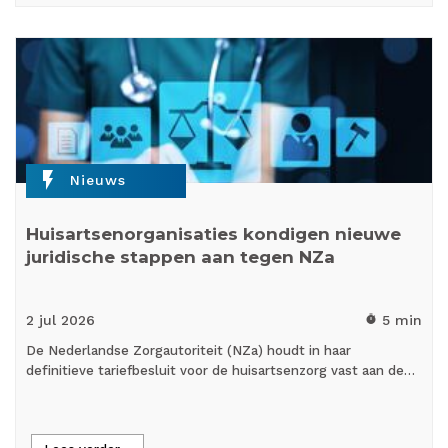
flash_on
Nieuws
Huisartsenorganisaties kondigen nieuwe
juridische stappen aan tegen NZa
2 jul
2026
5 min
timer
De Nederlandse Zorgautoriteit (NZa) houdt in haar
definitieve tariefbesluit voor de huisartsenzorg vast aan de…