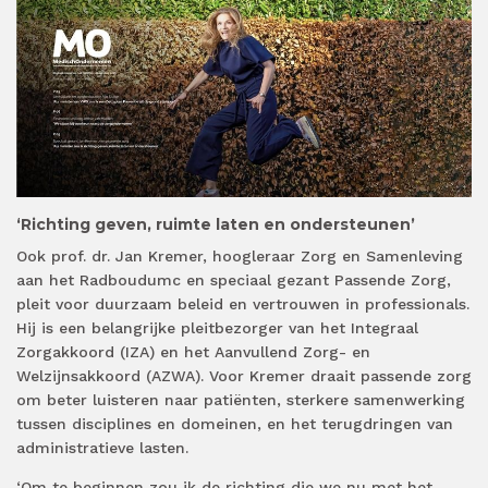
‘Richting geven, ruimte laten en ondersteunen’
Ook prof. dr. Jan Kremer, hoogleraar Zorg en Samenleving
aan het Radboudumc en speciaal gezant Passende Zorg,
pleit voor duurzaam beleid en vertrouwen in professionals.
Hij is een belangrijke pleitbezorger van het Integraal
Zorgakkoord (IZA) en het Aanvullend Zorg- en
Welzijnsakkoord (AZWA). Voor Kremer draait passende zorg
om beter luisteren naar patiënten, sterkere samenwerking
tussen disciplines en domeinen, en het terugdringen van
administratieve lasten.
‘Om te beginnen zou ik de richting die we nu met het