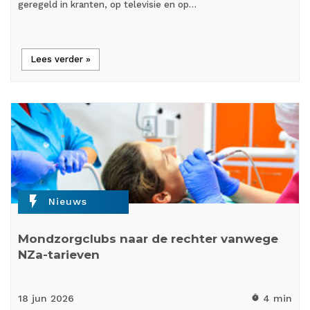
geregeld in kranten, op televisie en op…
Lees verder »
flash_on
Nieuws
Mondzorgclubs naar de rechter vanwege
NZa-tarieven
18 jun
2026
4 min
timer