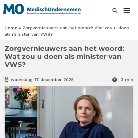
Overslaan
en
search
Togg
naar
de
Home
Zorgvernieuwers aan het woord: Wat zou u doen
inhoud
Kruimelpad
als minister van VWS?
gaan
Zorgvernieuwers aan het woord:
Wat zou u doen als minister van
VWS?
timer
woensdag 17 december 2025
3 min