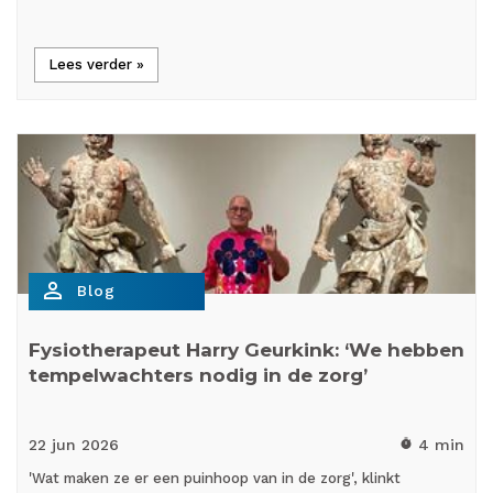
Lees verder »
person_outline
Blog
Fysiotherapeut Harry Geurkink: ‘We hebben
tempelwachters nodig in de zorg’
22 jun
2026
4 min
timer
'Wat maken ze er een puinhoop van in de zorg', klinkt