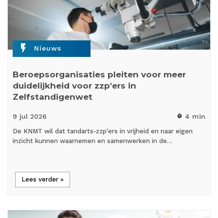
flash_on
Nieuws
Beroepsorganisaties pleiten voor meer
duidelijkheid voor zzp'ers in
Zelfstandigenwet
9 jul
2026
4 min
timer
De KNMT wil dat tandarts-zzp'ers in vrijheid en naar eigen
inzicht kunnen waarnemen en samenwerken in de…
Lees verder »