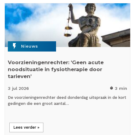
flash_on
Nieuws
Voorzieningenrechter: 'Geen acute
noodsituatie in fysiotherapie door
tarieven'
3 jul
2026
3 min
timer
De voorzieningenrechter deed donderdag uitspraak in de kort
gedingen die een groot aantal…
Lees verder »