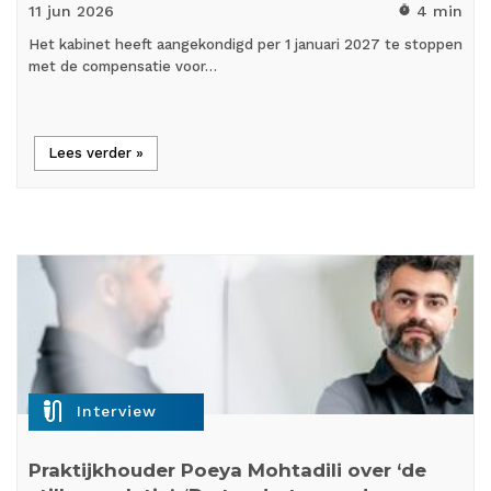
11 jun
2026
4 min
timer
Het kabinet heeft aangekondigd per 1 januari 2027 te stoppen
met de compensatie voor…
Lees verder »
mic_external_on
Interview
Praktijkhouder Poeya Mohtadili over ‘de