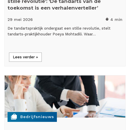
stille revolutie’: ‘De tandarts van de
toekomst is een verhalenverteller’
29 mei
2026
4 min
timer
De tandartspraktijk ondergaat een stille revolutie, stelt
tandarts-praktijkhouder Poeya Mohtadili. Waar…
Lees verder »
cases
Bedrijfsnieuws