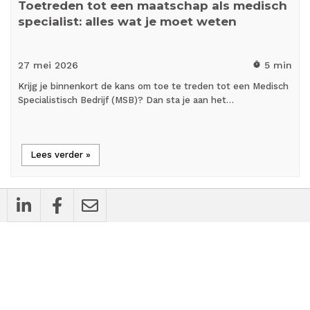
Toetreden tot een maatschap als medisch
specialist: alles wat je moet weten
27 mei
2026
5 min
timer
Krijg je binnenkort de kans om toe te treden tot een Medisch
Specialistisch Bedrijf (MSB)? Dan sta je aan het…
Lees verder »
person_outline
Blog