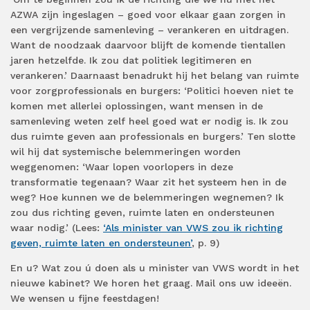
AZWA zijn ingeslagen – goed voor elkaar gaan zorgen in
een vergrijzende samenleving – verankeren en uitdragen.
Want de noodzaak daarvoor blijft de komende tientallen
jaren hetzelfde. Ik zou dat politiek legitimeren en
verankeren.’ Daarnaast benadrukt hij het belang van ruimte
voor zorgprofessionals en burgers: ‘Politici hoeven niet te
komen met allerlei oplossingen, want mensen in de
samenleving weten zelf heel goed wat er nodig is. Ik zou
dus ruimte geven aan professionals en burgers.’ Ten slotte
wil hij dat systemische belemmeringen worden
weggenomen: ‘Waar lopen voorlopers in deze
transformatie tegenaan? Waar zit het systeem hen in de
weg? Hoe kunnen we de belemmeringen wegnemen? Ik
zou dus richting geven, ruimte laten en ondersteunen
waar nodig.’ (Lees:
‘Als minister van VWS zou ik richting
geven, ruimte laten en ondersteunen’
, p. 9)
En u? Wat zou ú doen als u minister van VWS wordt in het
nieuwe kabinet? We horen het graag. Mail ons uw ideeën.
We wensen u fijne feestdagen!