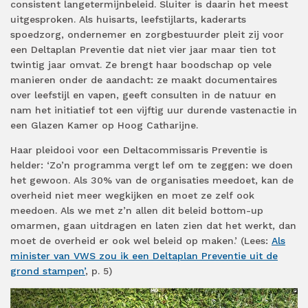
consistent langetermijnbeleid. Sluiter is daarin het meest
uitgesproken. Als huisarts, leefstijlarts, kaderarts
spoedzorg, ondernemer en zorgbestuurder pleit zij voor
een Deltaplan Preventie dat niet vier jaar maar tien tot
twintig jaar omvat. Ze brengt haar boodschap op vele
manieren onder de aandacht: ze maakt documentaires
over leefstijl en vapen, geeft consulten in de natuur en
nam het initiatief tot een vijftig uur durende vastenactie in
een Glazen Kamer op Hoog Catharijne.
Haar pleidooi voor een Deltacommissaris Preventie is
helder: ‘Zo’n programma vergt lef om te zeggen: we doen
het gewoon. Als 30% van de organisaties meedoet, kan de
overheid niet meer wegkijken en moet ze zelf ook
meedoen. Als we met z’n allen dit beleid bottom-up
omarmen, gaan uitdragen en laten zien dat het werkt, dan
moet de overheid er ook wel beleid op maken.’ (Lees:
Als
minister van VWS zou ik een Deltaplan Preventie uit de
grond stampen’
, p. 5)