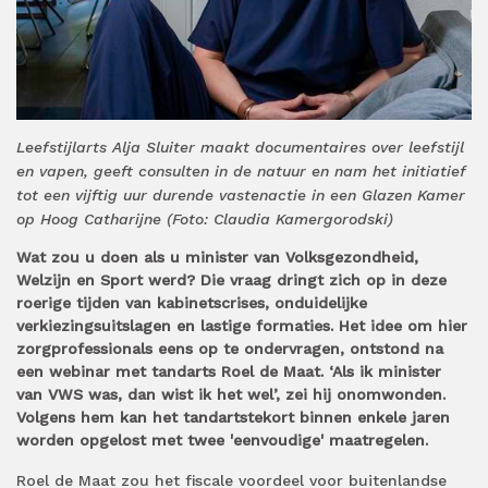
Leefstijlarts Alja Sluiter maakt documentaires over leefstijl
en vapen, geeft consulten in de natuur en nam het initiatief
tot een vijftig uur durende vastenactie in een Glazen Kamer
op Hoog Catharijne (Foto: Claudia Kamergorodski)
Wat zou u doen als u minister van Volksgezondheid,
Welzijn en Sport werd? Die vraag dringt zich op in deze
roerige tijden van kabinetscrises, onduidelijke
verkiezingsuitslagen en lastige formaties. Het idee om hier
zorgprofessionals eens op te ondervragen, ontstond na
een webinar met tandarts Roel de Maat. ‘Als ik minister
van VWS was, dan wist ik het wel’, zei hij onomwonden.
Volgens hem kan het tandartstekort binnen enkele jaren
worden opgelost met twee 'eenvoudige' maatregelen.
Roel de Maat zou het fiscale voordeel voor buitenlandse