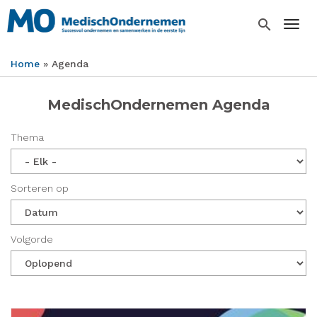
Overslaan
en
search
Togg
naar
de
Home
Agenda
inhoud
Kruimelpad
gaan
MedischOndernemen Agenda
Thema
Sorteren op
Volgorde