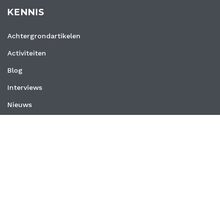
KENNIS
Achtergrondartikelen
Activiteiten
Blog
Interviews
Nieuws
Vacatures
Whitepapers
WEBSITE
Privacyverklaring
Algemene voorwaarden