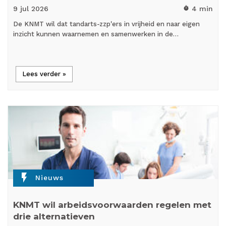
9 jul
2026
4 min
timer
De KNMT wil dat tandarts-zzp'ers in vrijheid en naar eigen
inzicht kunnen waarnemen en samenwerken in de…
Lees verder »
flash_on
Nieuws
KNMT wil arbeidsvoorwaarden regelen met
drie alternatieven