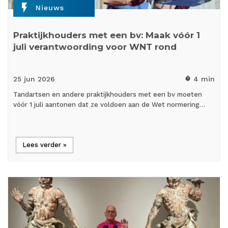
flash_on
Nieuws
Praktijkhouders met een bv: Maak vóór 1
juli verantwoording voor WNT rond
25 jun
2026
4 min
timer
Tandartsen en andere praktijkhouders met een bv moeten
vóór 1 juli aantonen dat ze voldoen aan de Wet normering…
Lees verder »