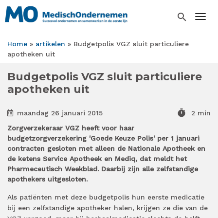
Overslaan
en
search
Togg
naar
de
Home
artikelen
Budgetpolis VGZ sluit particuliere
inhoud
Kruimelpad
apotheken uit
gaan
Budgetpolis VGZ sluit particuliere
apotheken uit
timer
maandag 26 januari 2015
2 min
Zorgverzekeraar VGZ heeft voor haar
budgetzorgverzekering 'Goede Keuze Polis' per 1 januari
contracten gesloten met alleen de Nationale Apotheek en
de ketens Service Apotheek en Mediq, dat meldt het
Pharmeceutisch Weekblad. Daarbij zijn alle zelfstandige
apothekers uitgesloten.
Als patiënten met deze budgetpolis hun eerste medicatie
bij een zelfstandige apotheker halen, krijgen ze die van de