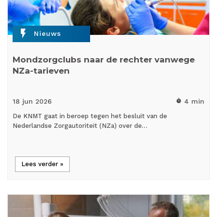
flash_on
Nieuws
Mondzorgclubs naar de rechter vanwege
NZa-tarieven
18 jun
2026
4 min
timer
De KNMT gaat in beroep tegen het besluit van de
Nederlandse Zorgautoriteit (NZa) over de…
Lees verder »