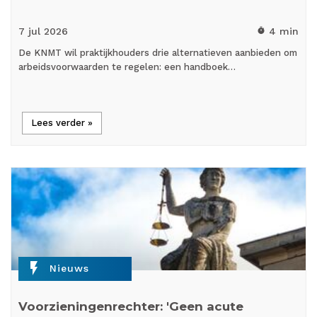
7 jul
2026
4 min
timer
De KNMT wil praktijkhouders drie alternatieven aanbieden om
arbeidsvoorwaarden te regelen: een handboek…
Lees verder »
flash_on
Nieuws
Voorzieningenrechter: 'Geen acute