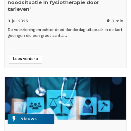
noodsituatie in fysiotherapie door
tarieven'
3 jul
2026
3 min
timer
De voorzieningenrechter deed donderdag uitspraak in de kort
gedingen die een groot aantal…
Lees verder »
flash_on
Nieuws