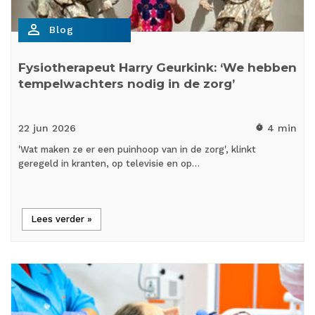
person_outline
Blog
Fysiotherapeut Harry Geurkink: ‘We hebben
tempelwachters nodig in de zorg’
22 jun
2026
4 min
timer
'Wat maken ze er een puinhoop van in de zorg', klinkt
geregeld in kranten, op televisie en op…
Lees verder »