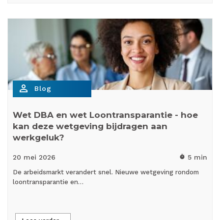
person_outline
Blog
Wet DBA en wet Loontransparantie - hoe
kan deze wetgeving bijdragen aan
werkgeluk?
20 mei
2026
5 min
timer
De arbeidsmarkt verandert snel. Nieuwe wetgeving rondom
loontransparantie en…