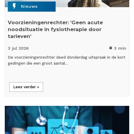
flash_on
Nieuws
Voorzieningenrechter: 'Geen acute
noodsituatie in fysiotherapie door
tarieven'
3 jul
2026
3 min
timer
De voorzieningenrechter deed donderdag uitspraak in de kort
gedingen die een groot aantal…
Lees verder »