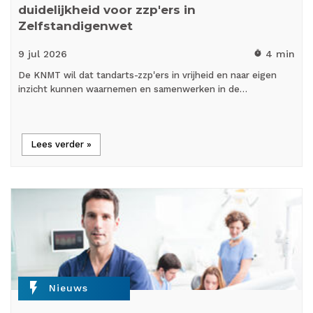
duidelijkheid voor zzp'ers in
Zelfstandigenwet
9 jul
2026
4 min
timer
De KNMT wil dat tandarts-zzp'ers in vrijheid en naar eigen
inzicht kunnen waarnemen en samenwerken in de…
Lees verder »
flash_on
Nieuws