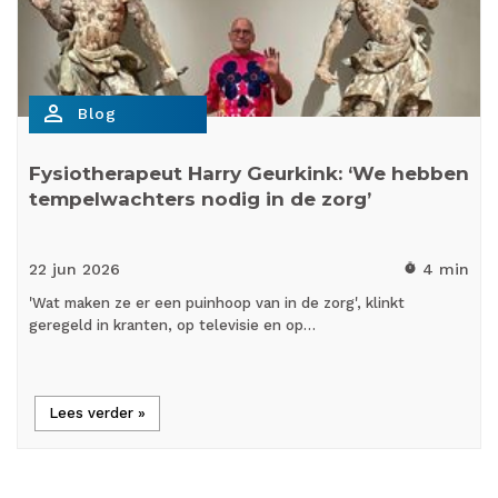
person_outline
Blog
Fysiotherapeut Harry Geurkink: ‘We hebben
tempelwachters nodig in de zorg’
22 jun
2026
4 min
timer
'Wat maken ze er een puinhoop van in de zorg', klinkt
geregeld in kranten, op televisie en op…
Lees verder »