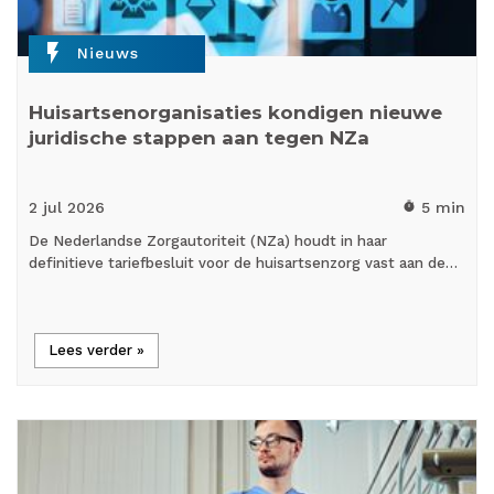
flash_on
Nieuws
Huisartsenorganisaties kondigen nieuwe
juridische stappen aan tegen NZa
2 jul
2026
5 min
timer
De Nederlandse Zorgautoriteit (NZa) houdt in haar
definitieve tariefbesluit voor de huisartsenzorg vast aan de…
Lees verder »