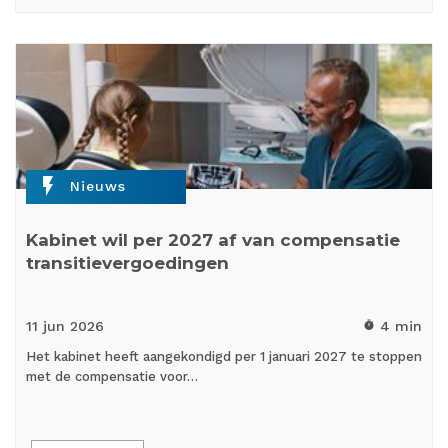
flash_on
Nieuws
Kabinet wil per 2027 af van compensatie
transitievergoedingen
11 jun
2026
4 min
timer
Het kabinet heeft aangekondigd per 1 januari 2027 te stoppen
met de compensatie voor…