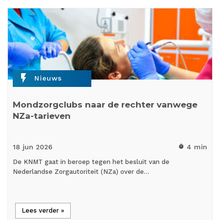
flash_on
Nieuws
Mondzorgclubs naar de rechter vanwege
NZa-tarieven
18 jun
2026
4 min
timer
De KNMT gaat in beroep tegen het besluit van de
Nederlandse Zorgautoriteit (NZa) over de…
Lees verder »