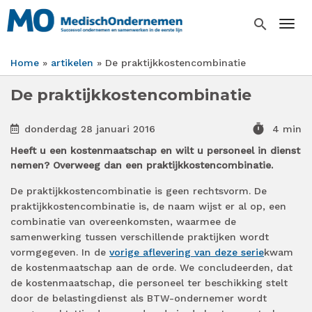
Overslaan
en
search
Togg
naar
de
Home
artikelen
De praktijkkostencombinatie
inhoud
Kruimelpad
gaan
De praktijkkostencombinatie
timer
donderdag 28 januari 2016
4 min
Heeft u een kostenmaatschap en wilt u personeel in dienst
nemen? Overweeg dan een praktijkkostencombinatie.
De praktijkkostencombinatie is geen rechtsvorm. De
praktijkkostencombinatie is, de naam wijst er al op, een
combinatie van overeenkomsten, waarmee de
samenwerking tussen verschillende praktijken wordt
vormgegeven. In de
vorige aflevering van deze serie
kwam
de kostenmaatschap aan de orde. We concludeerden, dat
de kostenmaatschap, die personeel ter beschikking stelt
door de belastingdienst als BTW-ondernemer wordt