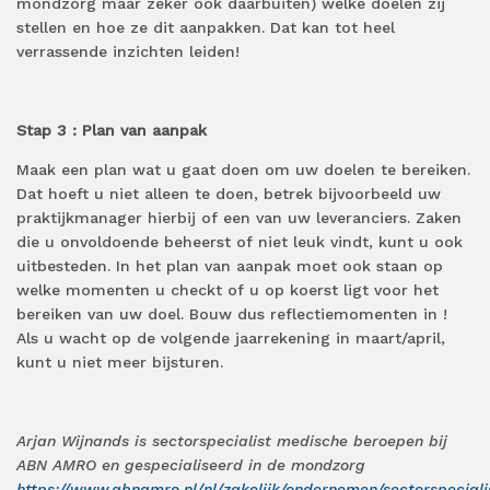
mondzorg maar zeker ook daarbuiten)
welke doelen zij
stellen en hoe ze dit aanpakken.
Dat kan tot heel
verrassende inzichten leiden!
Stap 3
:
Plan van aanpak
Maak een plan wat u gaat doen om uw doelen te bereiken.
Dat hoeft u niet alleen te doen, betrek bijvoorbeeld uw
praktijkmanager hierbij of een van uw leveranciers.
Zaken
die u onvoldoende beheerst of niet leuk vindt, kunt u ook
uitbesteden.
In het plan van aanpak moet ook staan op
welke
momenten u checkt
of u op koerst ligt voor het
bereiken van uw doel.
Bouw dus reflectiemomenten in
!
Als u wacht op de volgende jaarrekening in maart/april,
kunt u niet meer bijsturen.
Arjan Wijnands is sectorspecialist medische beroepen bij
ABN AMRO
en gespecialiseerd in de mondzorg
https://www.abnamro.nl/nl/zakelijk/ondernemen/sectorspeciali