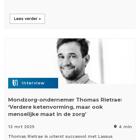
Lees verder »
mic_external_on
Interview
Mondzorg-ondernemer Thomas Rietrae:
‘Verdere ketenvorming, maar ook
menselijke maat in de zorg’
13 mrt
2025
4 min
timer
Thomas Rietrae is uiterst succesvol met Lassus