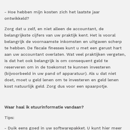
- Hoe hebben mijn kosten zich het laatste jaar
ontwikkeld?
Zorg dat u zelf,
en niet alleen de accountant,
de
belangrijkste cijfers van uw praktijk kent.
Het is vooral
belangrijk de voornaamste inkomsten en uitgaven scherp
te hebben.
De fiscale finesses kunt u met een gerust hart
aan uw accountant overlaten.
Wat veel praktijken vergeten,
is dat het ook belangrijk is om consequent geld te
reserveren om in de toekomst
te kunnen investeren
(bijvoorbeeld in uw pand of apparatuur). Als u dat niet
doet, moet u
geld lenen om te investeren en geld lenen
kost natuurlijk geld.
Zorg
dus voor een spaarpotje.
Waar haal ik stuurinformatie vandaan?
Tips:
-
Duik eens goed in uw softwarepakket. U kunt hier meer