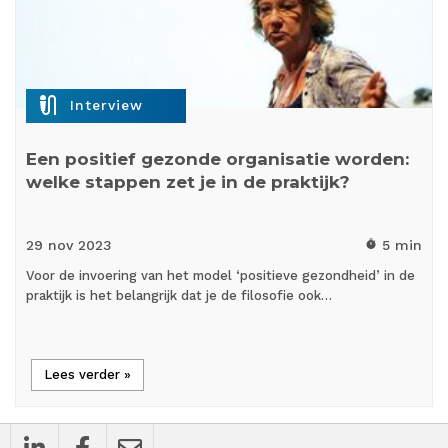
mic_external_on
Interview
Een positief gezonde organisatie worden:
welke stappen zet je in de praktijk?
29 nov
2023
5 min
timer
Voor de invoering van het model ‘positieve gezondheid’ in de
praktijk is het belangrijk dat je de filosofie ook…
Lees verder »