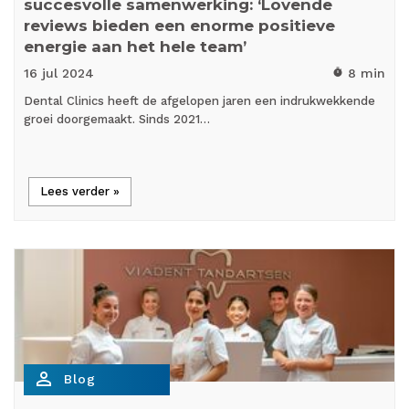
succesvolle samenwerking: ‘Lovende
reviews bieden een enorme positieve
energie aan het hele team’
16 jul
2024
8 min
timer
Dental Clinics heeft de afgelopen jaren een indrukwekkende
groei doorgemaakt. Sinds 2021…
Lees verder »
person_outline
Blog