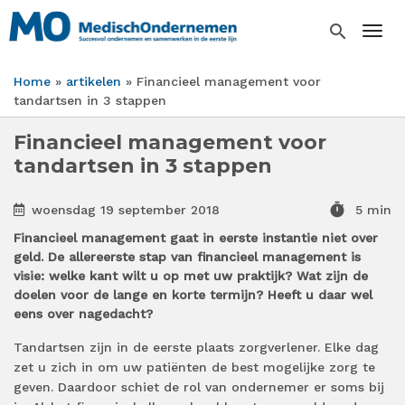
Overslaan
en
search
Togg
naar
de
Home
artikelen
Financieel management voor
inhoud
Kruimelpad
tandartsen in 3 stappen
gaan
Financieel management voor
tandartsen in 3 stappen
timer
woensdag 19 september 2018
5 min
Financieel management gaat in eerste instantie niet over
geld. De allereerste stap van financieel management is
visie: welke kant wilt u op met uw praktijk? Wat zijn de
doelen voor de lange en korte termijn? Heeft u daar wel
eens over nagedacht?
Tandartsen zijn in de eerste plaats zorgverlener.
Elke dag
zet u zich in om
uw patiënten de best mogelijke zorg te
geven. Daardoor schiet
de rol van ondernemer
er soms bij