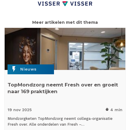
Meer artikelen met dit thema
flash_on
Nieuws
TopMondzorg neemt Fresh over en groeit
naar 169 praktijken
19 nov
2025
4 min
timer
Mondzorgketen TopMondzorg neemt collega-organisatie
Fresh over. Alle onderdelen van Fresh –…