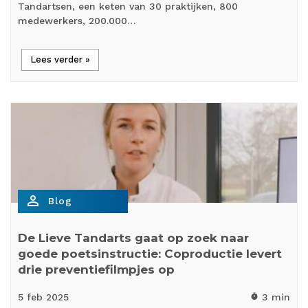
Tandartsen, een keten van 30 praktijken, 800
medewerkers, 200.000…
Lees verder »
person_outline
Blog
De Lieve Tandarts gaat op zoek naar
goede poetsinstructie: Coproductie levert
drie preventiefilmpjes op
5 feb
2025
3 min
timer