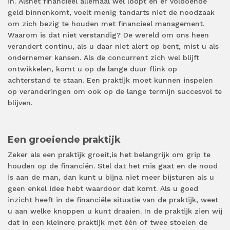
in. Als
het financieel allemaal wel loopt en er voldoende
geld binnenkomt,
voelt
menig
tandarts niet de noodzaak
om
zich bezig te houden met financieel management.
Waarom is dat niet verstandig?
De wereld om ons heen
verandert continu,
als u daar niet alert op bent,
mist
u
als
ondernemer kansen.
Als de concurrent
zich
wel blijft
ontwikkelen, komt u op de lange duur flink op
achterstand te staan.
Een
praktijk
moet kunnen
inspelen
op veranderingen
om
ook op de lange termijn succesvol te
blijven.
Een groeiende praktijk
Zeker als een
praktijk groeit,
is het
belangrijk
om grip te
houden
op de
financiën.
Stel dat het mis gaat en de nood
is aan de man, dan kunt
u
bijna niet meer bijsturen als
u
geen enkel idee hebt
waardoor dat komt.
Als
u
goed
inzicht heeft
in de financiële situatie van de praktijk, weet
u
aan welke knoppen
u
kunt draaien.
In de praktijk zien wij
dat
in
een kleinere praktijk met
één
of
twee
stoelen de