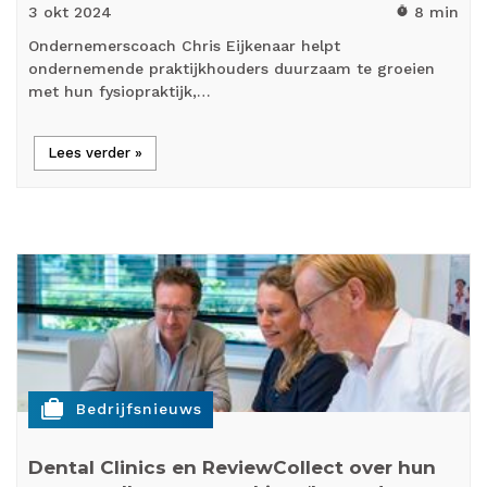
3 okt
2024
8 min
timer
Ondernemerscoach Chris Eijkenaar helpt
ondernemende praktijkhouders duurzaam te groeien
met hun fysiopraktijk,…
Lees verder »
cases
Bedrijfsnieuws
Dental Clinics en ReviewCollect over hun