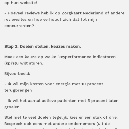
op hun website!
- Hoeveel reviews heb ik op Zorgkaart Nederland
of andere
reviewsites
en hoe verhoudt zich dat tot mijn
concurrenten?
Stap 2:
Doelen stellen, keuzes maken.
Maak een keuze op welke 'key
performance indicatoren’
(kpi's)
u wilt sturen.
Bijvoorbeeld:
- Ik wil mijn kosten voor
energie
met 10 procent
terugbrengen
- Ik wil het aantal actieve
patiënten
met 5 procent laten
groeien.
Stel niet te veel doelen
tegelijk,
kies er een stuk of drie.
Bespreek ook eens met andere ondernemers
(uit de