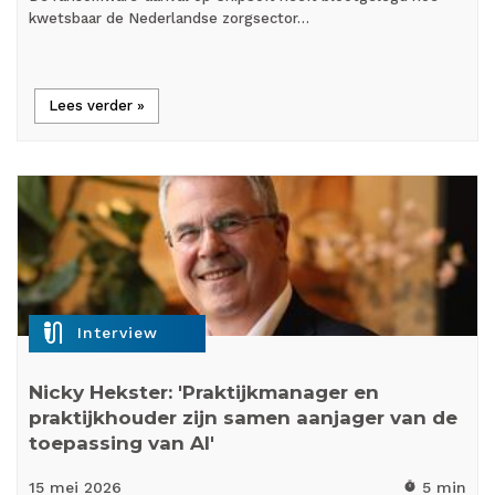
kwetsbaar de Nederlandse zorgsector…
Lees verder »
mic_external_on
Interview
Nicky Hekster: 'Praktijkmanager en
praktijkhouder zijn samen aanjager van de
toepassing van AI'
15 mei
2026
5 min
timer