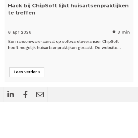
Hack bij ChipSoft lijkt huisartsenpraktijken
te treffen
8 apr
2026
3 min
timer
Een ransomware-aanval op softwareleverancier ChipSoft
heeft mogelijk huisartsenpraktijken geraakt. De website…
Lees verder »
flash_on
Nieuws