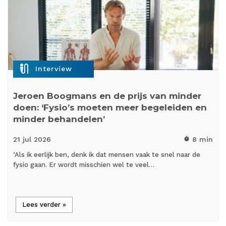
mic_external_on
Interview
Jeroen Boogmans en de prijs van minder
doen: ‘Fysio’s moeten meer begeleiden en
minder behandelen’
21 jul
2026
8 min
timer
‘Als ik eerlijk ben, denk ik dat mensen vaak te snel naar de
fysio gaan. Er wordt misschien wel te veel…
Lees verder »