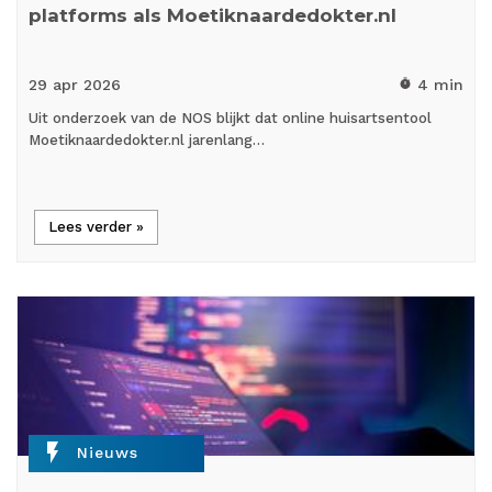
platforms als Moetiknaardedokter.nl
29 apr
2026
4 min
timer
Uit onderzoek van de NOS blijkt dat online huisartsentool
Moetiknaardedokter.nl jarenlang…
Lees verder »
flash_on
Nieuws