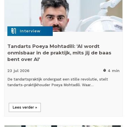
mic_external_on
Interview
Tandarts Poeya Mohtadili: 'AI wordt
onmisbaar in de praktijk, mits jij de baas
bent over AI'
23 jul
2026
4 min
timer
De tandartspraktijk ondergaat een stille revolutie, stelt
tandarts-praktijkhouder Poeya Mohtadili. Waar…
Lees verder »