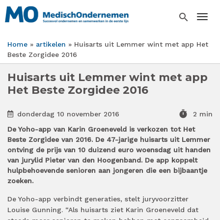
Overslaan
en
search
Togg
naar
de
Home
artikelen
Huisarts uit Lemmer wint met app Het
inhoud
Kruimelpad
Beste Zorgidee 2016
gaan
Huisarts uit Lemmer wint met app
Het Beste Zorgidee 2016
timer
donderdag 10 november 2016
2 min
De Yoho-app van Karin Groeneveld is verkozen tot Het
Beste Zorgidee van 2016. De 47-jarige huisarts uit Lemmer
ontving de prijs van 10 duizend euro woensdag uit handen
van jurylid Pieter van den Hoogenband. De app koppelt
hulpbehoevende senioren aan jongeren die een bijbaantje
zoeken.
De Yoho-app verbindt generaties, stelt juryvoorzitter
Louise Gunning. “Als huisarts ziet Karin Groeneveld dat