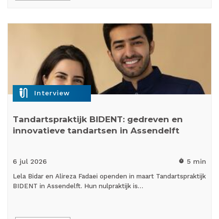
mic_external_on
Interview
Tandartspraktijk BIDENT: gedreven en
innovatieve tandartsen in Assendelft
6 jul
2026
5 min
timer
Lela Bidar en Alireza Fadaei openden in maart Tandartspraktijk
BIDENT in Assendelft. Hun nulpraktijk is…