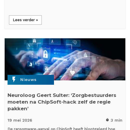
Lees verder »
flash_on
Nieuws
Neuroloog Geert Sulter: ‘Zorgbestuurders
moeten na ChipSoft-hack zelf de regie
pakken’
19 mei
2026
3 min
timer
De ransomware-aanval op ChipSoft heeft blootgelegd hoe