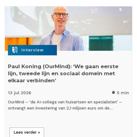
mic_external_on
Interview
Paul Koning (OurMind): ‘We gaan eerste
lijn, tweede lijn en sociaal domein met
elkaar verbinden’
13 jul
2026
5 min
timer
OurMind – ‘de AI-collega van huisartsen en specialisten’ –
ontvangt een investering van 2,1 miljoen euro om de…
Lees verder »