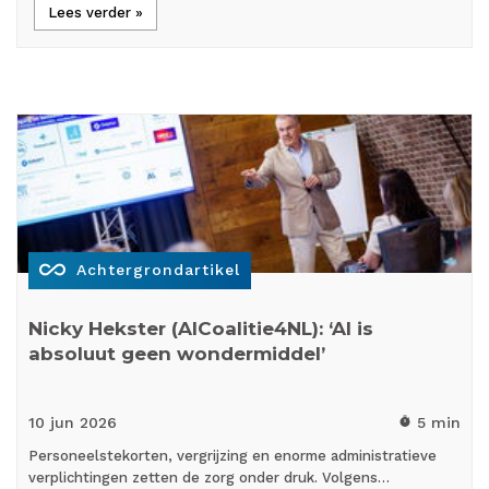
Lees verder »
all_inclusive
Achtergrondartikel
Nicky Hekster (AICoalitie4NL): ‘AI is
absoluut geen wondermiddel’
10 jun
2026
5 min
timer
Personeelstekorten, vergrijzing en enorme administratieve
verplichtingen zetten de zorg onder druk. Volgens…