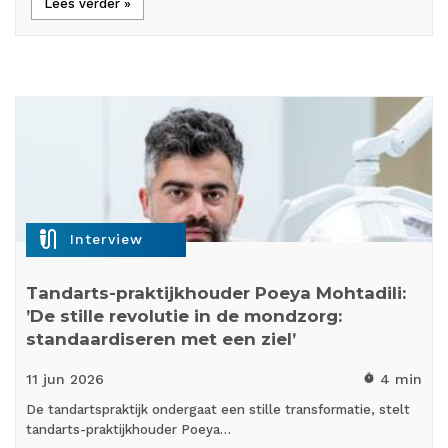
Lees verder »
mic_external_on
Interview
Tandarts-praktijkhouder Poeya Mohtadili:
’De stille revolutie in de mondzorg:
standaardiseren met een ziel’
11 jun
2026
4 min
timer
De tandartspraktijk ondergaat een stille transformatie, stelt
tandarts-praktijkhouder Poeya…