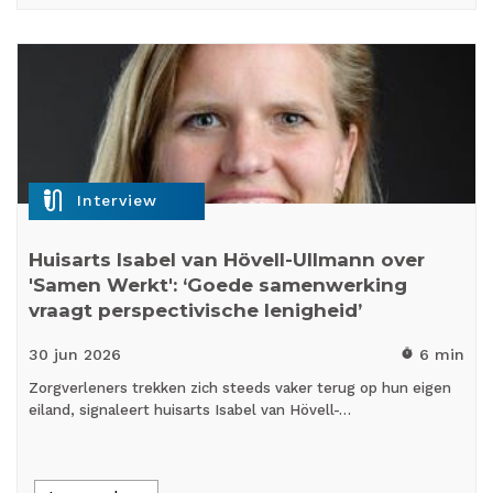
mic_external_on
Interview
Huisarts Isabel van Hövell-Ullmann over
'Samen Werkt': ‘Goede samenwerking
vraagt perspectivische lenigheid’
30 jun
2026
6 min
timer
Zorgverleners trekken zich steeds vaker terug op hun eigen
eiland, signaleert huisarts Isabel van Hövell-…