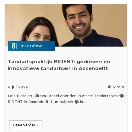
mic_external_on
Interview
Tandartspraktijk BIDENT: gedreven en
innovatieve tandartsen in Assendelft
6 jul
2026
5 min
timer
Lela Bidar en Alireza Fadaei openden in maart Tandartspraktijk
BIDENT in Assendelft. Hun nulpraktijk is…
Lees verder »