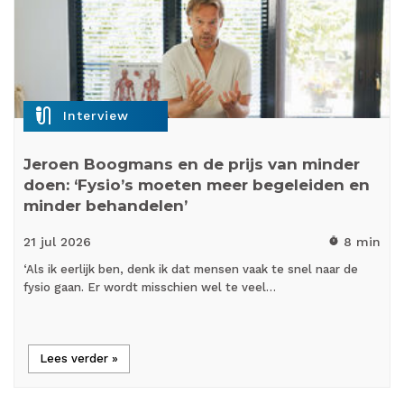
mic_external_on
Interview
Jeroen Boogmans en de prijs van minder
doen: ‘Fysio’s moeten meer begeleiden en
minder behandelen’
21 jul
2026
8 min
timer
‘Als ik eerlijk ben, denk ik dat mensen vaak te snel naar de
fysio gaan. Er wordt misschien wel te veel…
Lees verder »