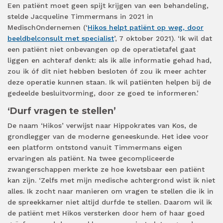
Een patiënt moet geen spijt krijgen van een behandeling,
stelde Jacqueline Timmermans in 2021 in
MedischOndernemen (‘
Hikos helpt patiënt op weg, door
beeldbelconsult met specialist
’, 7 oktober 2021). ‘Ik wil dat
een patiënt niet onbevangen op de operatietafel gaat
liggen en achteraf denkt: als ik alle informatie gehad had,
zou ik óf dit niet hebben besloten óf zou ik meer achter
deze operatie kunnen staan. Ik wil patiënten helpen bij de
gedeelde besluitvorming, door ze goed te informeren.’
‘Durf vragen te stellen’
De naam ‘Hikos’ verwijst naar Hippokrates van Kos, de
grondlegger van de moderne geneeskunde. Het idee voor
een platform ontstond vanuit Timmermans eigen
ervaringen als patiënt. Na twee gecompliceerde
zwangerschappen merkte ze hoe kwetsbaar een patiënt
kan zijn. ‘Zelfs met mijn medische achtergrond wist ik niet
alles. Ik zocht naar manieren om vragen te stellen die ik in
de spreekkamer niet altijd durfde te stellen. Daarom wil ik
de patiënt met Hikos versterken door hem of haar goed