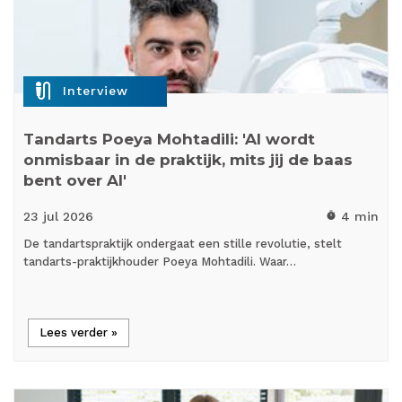
mic_external_on
Interview
Tandarts Poeya Mohtadili: 'AI wordt
onmisbaar in de praktijk, mits jij de baas
bent over AI'
23 jul
2026
4 min
timer
De tandartspraktijk ondergaat een stille revolutie, stelt
tandarts-praktijkhouder Poeya Mohtadili. Waar…
Lees verder »