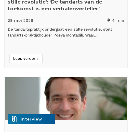
stille revolutie’: ‘De tandarts van de
toekomst is een verhalenverteller’
29 mei
2026
4 min
timer
De tandartspraktijk ondergaat een stille revolutie, stelt
tandarts-praktijkhouder Poeya Mohtadili. Waar…
Lees verder »
mic_external_on
Interview