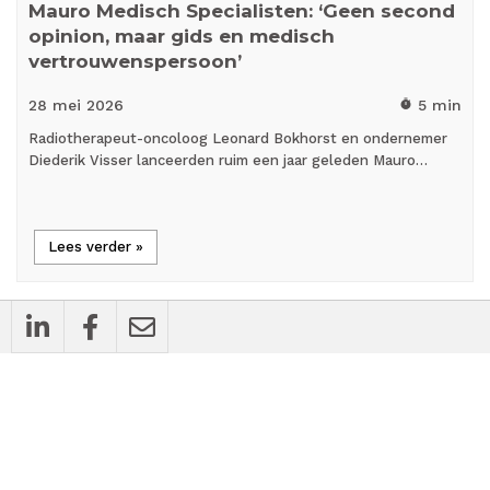
Mauro Medisch Specialisten: ‘Geen second
opinion, maar gids en medisch
vertrouwenspersoon’
28 mei
2026
5 min
timer
Radiotherapeut-oncoloog Leonard Bokhorst en ondernemer
Diederik Visser lanceerden ruim een jaar geleden Mauro…
Lees verder »
mic_external_on
Interview