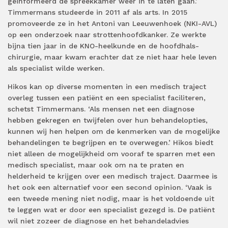
geïnformeerd de spreekkamer weer in te laten gaan.’
Timmermans studeerde in 2011 af als arts. In 2015
promoveerde ze in het Antoni van Leeuwenhoek (NKI-AVL)
op een onderzoek naar strottenhoofdkanker. Ze werkte
bijna tien jaar in de KNO-heelkunde en de hoofdhals-
chirurgie, maar kwam erachter dat ze niet haar hele leven
als specialist wilde werken.
Hikos kan op diverse momenten in een medisch traject
overleg tussen een patiënt en een specialist faciliteren,
schetst Timmermans. ‘Als mensen net een diagnose
hebben gekregen en twijfelen over hun behandelopties,
kunnen wij hen helpen om de kenmerken van de mogelijke
behandelingen te begrijpen en te overwegen.’ Hikos biedt
niet alleen de mogelijkheid om vooraf te sparren met een
medisch specialist, maar ook om na te praten en
helderheid te krijgen over een medisch traject. Daarmee is
het ook een alternatief voor een second opinion. ‘Vaak is
een tweede mening niet nodig, maar is het voldoende uit
te leggen wat er door een specialist gezegd is. De patiënt
wil niet zozeer de diagnose en het behandeladvies