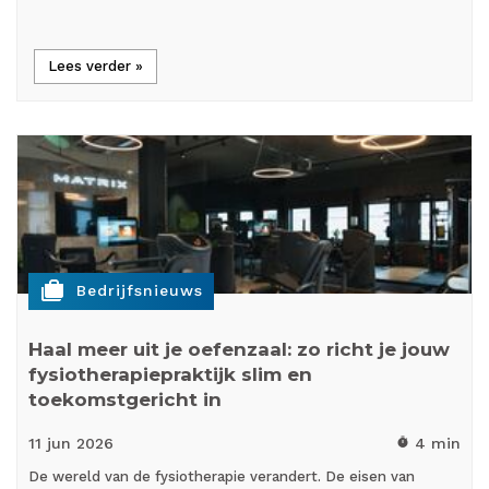
Lees verder »
cases
Bedrijfsnieuws
Haal meer uit je oefenzaal: zo richt je jouw
fysiotherapiepraktijk slim en
toekomstgericht in
11 jun
2026
4 min
timer
De wereld van de fysiotherapie verandert. De eisen van