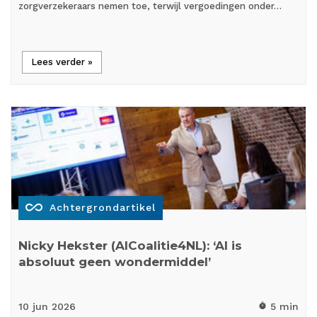
zorgverzekeraars nemen toe, terwijl vergoedingen onder…
Lees verder »
all_inclusive
Achtergrondartikel
Nicky Hekster (AICoalitie4NL): ‘AI is
absoluut geen wondermiddel’
10 jun
2026
5 min
timer