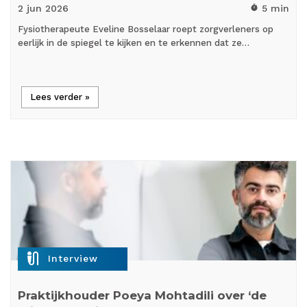
2 jun
2026
5 min
timer
Fysiotherapeute Eveline Bosselaar roept zorgverleners op
eerlijk in de spiegel te kijken en te erkennen dat ze…
Lees verder »
mic_external_on
Interview
Praktijkhouder Poeya Mohtadili over ‘de