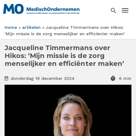
Overslaan
en
search
Togg
naar
de
Home
artikelen
Jacqueline Timmermans over Hikos:
inhoud
Kruimelpad
‘Mijn missie is de zorg menselijker en efficiënter maken’
gaan
Jacqueline Timmermans over
Hikos: ‘Mijn missie is de zorg
menselijker en efficiënter maken’
timer
donderdag 19 december 2024
6 min