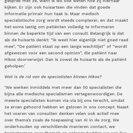
gesprek met ze, want ik wil ook weten hoe zij hiernaar
kijken. Er zijn ook huisartsen die vinden dat goede
informatie primair hun taak is. Maar medisch
specialistische zorg wordt steeds complexer, en dat maakt
het soms lastig om patiënten volledig te informeren
binnen de beperkte tijd van een consult. Belangrijk is dat
als de huisarts denkt: “Ik weet hier eigenlijk niet goed raad
mee”, “De patiënt staat op een lange wachtlijst” of “wordt
afgewezen voor een second opinion”, die patiënt naar
Hikos doorverwijst. Dan is zowel de huisarts als de patiënt
geholpen.’
Wat is de rol van de specialisten binnen Hikos?
‘We werken inmiddels met meer dan 50 specialisten die
bijna alle medische specialismen vertegenwoordigen. De
meeste specialisten komen via-via bij ons terecht, omdat
ze ervan gehoord hebben en geloven in ons concept. Naast
het voeren van consulten denken velen ook actief mee
over thema’s zoals de toepassing van AI in de zorg. We
onderhouden op verschillende manieren contact, we
brainstormen over thema’s en onlangs hadden we een live