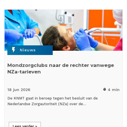
flash_on
Nieuws
Mondzorgclubs naar de rechter vanwege
NZa-tarieven
18 jun
2026
4 min
timer
De KNMT gaat in beroep tegen het besluit van de
Nederlandse Zorgautoriteit (NZa) over de…
Lees verder »