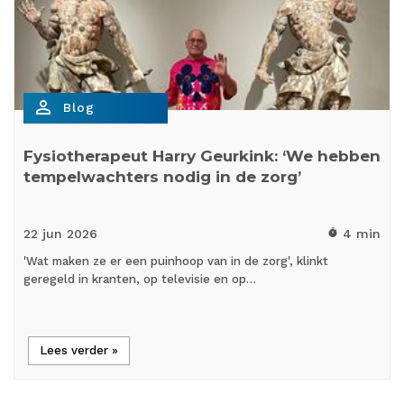
person_outline
Blog
Fysiotherapeut Harry Geurkink: ‘We hebben
tempelwachters nodig in de zorg’
22 jun
2026
4 min
timer
'Wat maken ze er een puinhoop van in de zorg', klinkt
geregeld in kranten, op televisie en op…
Lees verder »