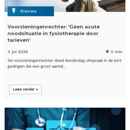
flash_on
Nieuws
Voorzieningenrechter: 'Geen acute
noodsituatie in fysiotherapie door
tarieven'
3 jul
2026
3 min
timer
De voorzieningenrechter deed donderdag uitspraak in de kort
gedingen die een groot aantal…
Lees verder »