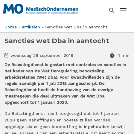
Overslaan
en
search
Togg
naar
de
Home
artikelen
Sancties wet Dba in aantocht
inhoud
Kruimelpad
gaan
Sancties wet Dba in aantocht
timer
woensdag 26 september 2018
1 min
De Belastingdienst is gestart met controles en sancties in
het kader van de Wet Deregulering beoordeling
arbeidsrelaties (Wet Dba). Voor kwaadwillenden zijn de
regels namelijk per 1 juli 2018 aangescherpt. De
Belastingdienst heeft de handhaving van de overige
maatregelen die deel uitmaken van de Wet Dba
opgeschort tot 1 januari 2020.
De Belastingdienst heeft toegezegd dat tot 1 januari
2020 geen naheffingen en boetes zullen worden
opgelegd als er geen loonheffing is ingehouden terwijl
er wel sprake is van een arbeidsrelatie. Dit geldt echter