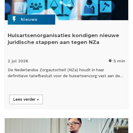
flash_on
Nieuws
Huisartsenorganisaties kondigen nieuwe
juridische stappen aan tegen NZa
2 jul
2026
5 min
timer
De Nederlandse Zorgautoriteit (NZa) houdt in haar
definitieve tariefbesluit voor de huisartsenzorg vast aan de…
Lees verder »