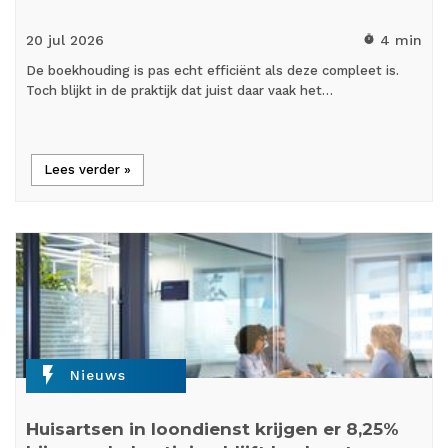
20 jul
2026
4 min
timer
De boekhouding is pas echt efficiënt als deze compleet is.
Toch blijkt in de praktijk dat juist daar vaak het…
Lees verder »
flash_on
Nieuws
Huisartsen in loondienst krijgen er 8,25%