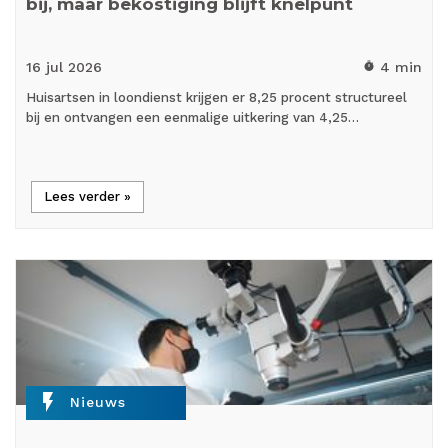
bij, maar bekostiging blijft knelpunt
16 jul
2026
4 min
timer
Huisartsen in loondienst krijgen er 8,25 procent structureel
bij en ontvangen een eenmalige uitkering van 4,25…
Lees verder »
flash_on
Nieuws