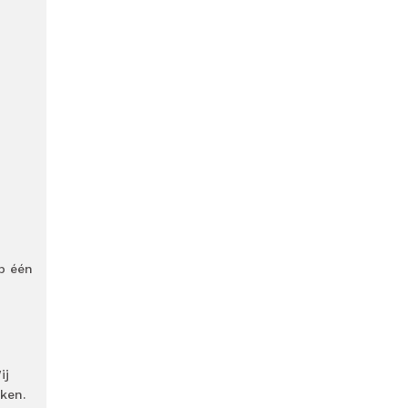
p één
ij
ken.