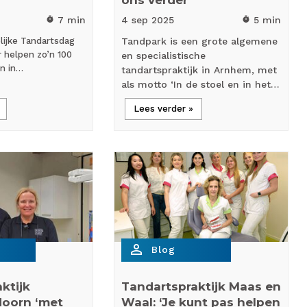
ons verder’
7 min
4 sep
2025
5 min
timer
timer
lijke Tandartsdag
Tandpark is een grote algemene
 helpen zo’n 100
en specialistische
en in…
tandartspraktijk in Arnhem, met
als motto ‘In de stoel en in het…
Lees verder »
person_outline
Blog
ktijk
Tandartspraktijk Maas en
oorn ‘met
Waal: ‘Je kunt pas helpen