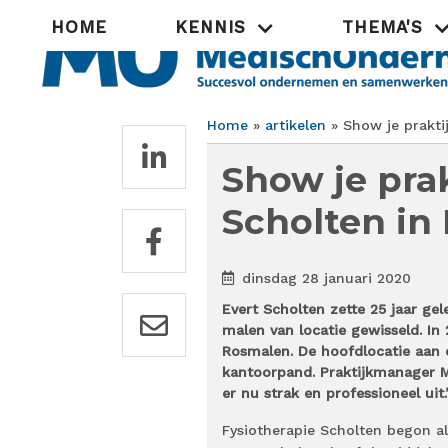
Overslaan
Hoofdnavigatie
HOME
KENNIS
THEMA'S
en
naar
de
inhoud
gaan
Home
artikelen
Show je praktij
Kruimelpad
Show je prak
Scholten in
dinsdag 28 januari 2020
Evert Scholten zette 25 jaar ge
malen van locatie gewisseld. In
Rosmalen. De hoofdlocatie aan d
kantoorpand. Praktijkmanager Mi
er nu strak en professioneel uit.
Fysiotherapie Scholten begon al