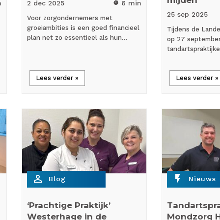
mijden’
n
2 dec
2025
6 min
timer
25 sep
2025
Voor zorgondernemers met
groeiambities is een goed financieel
Tijdens de Lande
plan net zo essentieel als hun…
op 27 september
tandartspraktijk
Lees verder »
Lees verder »
person_outline
flash_on
Blog
Nieuws
‘Prachtige Praktijk’
Tandartspra
Westerhage in de
Mondzorg H