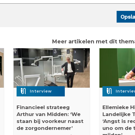
Meer artikelen met dit them
mic_external_on
mic_external_on
Interview
Intervi
Financieel strateeg
Ellemieke H
Arthur van Midden: ‘We
Landelijke 
staan bij voorkeur naast
‘Angst is r
de zorgondernemer’
uno om de t