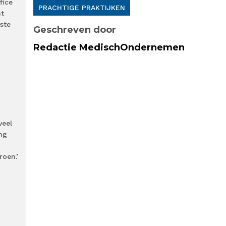
fice
PRACHTIGE PRAKTIJKEN
ht
ste
Geschreven door
Redactie MedischOndernemen
veel
ng
roen.’