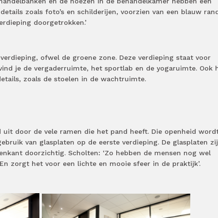
ehandelbanken en de hoezen in de behandelkamer hebben een
 details zoals foto’s en schilderijen, voorzien van een blauw rand
verdieping doorgetrokken.’
verdieping, ofwel de groene zone. Deze verdieping staat voor
er vind je de vergaderruimte, het sportlab en de yogaruimte. Ook 
etails, zoals de stoelen in de wachtruimte.
id uit door de vele ramen die het pand heeft. Die openheid word
bruik van glasplaten op de eerste verdieping. De glasplaten zi
enkant doorzichtig. Scholten: ‘Zo hebben de mensen nog wel
 En zorgt het voor een lichte en mooie sfeer in de praktijk’.