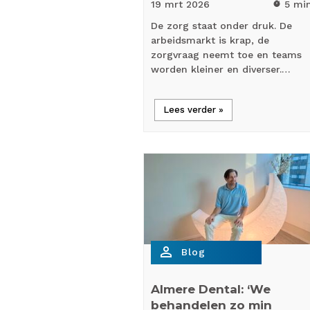
19 mrt
2026
5 mi
timer
De zorg staat onder druk. De
arbeidsmarkt is krap, de
zorgvraag neemt toe en teams
worden kleiner en diverser.…
Lees verder »
person_outline
Blog
Almere Dental: ‘We
behandelen zo min