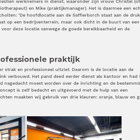
zestien werknemers in dienst, waaronder zijn vrouw Christel (of
iotherapeut) en Mike (praktijkmanager). Het is daarmee een ec
cholten: ‘De hoofdlocatie aan de Saffierborch staat aan de druk
at op een bedrijventerrein, maar ook dicht in de buurt van een
k voor deze locatie vanwege de goede bereikbaarheid en de
ofessionele praktijk
er strak en professioneel uitziet. Daarom is de locatie aan de
flink verbouwd. Het pand deed eerder dienst als kantoor en had 
oed nagedacht moest worden over de inrichting en de bestemmi
concept is zelf bedacht en uitgevoerd met de hulp van een
richten maakten wij gebruik van drie kleuren: oranje, blauw en g