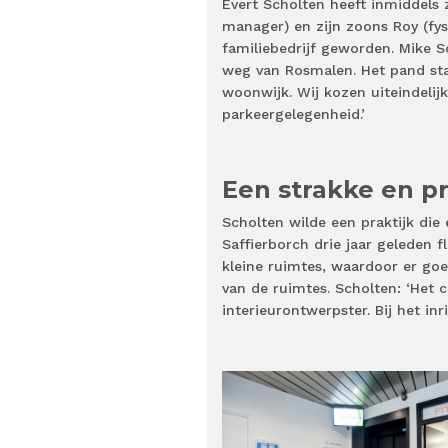
Evert Scholten heeft inmiddels 
manager) en zijn zoons Roy (fys
familiebedrijf geworden. Mike S
weg van Rosmalen. Het pand sta
woonwijk. Wij kozen uiteindelij
parkeergelegenheid.’
Een strakke en pr
Scholten wilde een praktijk die 
Saffierborch drie jaar geleden 
kleine ruimtes, waardoor er g
van de ruimtes. Scholten: ‘Het 
interieurontwerpster. Bij het in