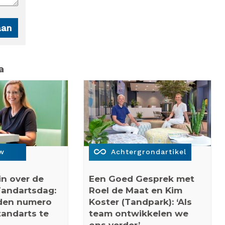
a
all_inclusive
ew
Achtergrondartikel
in over de
Een Goed Gesprek met
Tandartsdag:
Roel de Maat en Kim
eden numero
Koster (Tandpark): ‘Als
andarts te
team ontwikkelen we