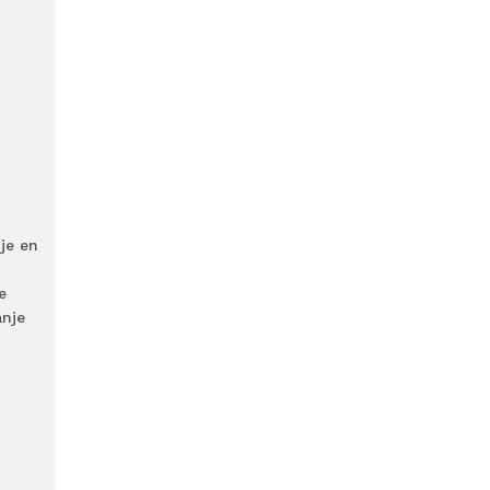
je en
e
anje
p