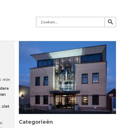
managersnetwerk
Nieuwsbrief
Lid worden
Contact
Zoeken
search
search
4 min
rdere
van
 ziet
Categorieën
an