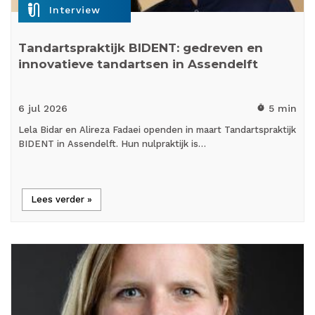
mic_external_on
Interview
Tandartspraktijk BIDENT: gedreven en
innovatieve tandartsen in Assendelft
6 jul
2026
5 min
timer
Lela Bidar en Alireza Fadaei openden in maart Tandartspraktijk
BIDENT in Assendelft. Hun nulpraktijk is…
Lees verder »