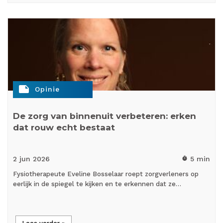
note
Opinie
De zorg van binnenuit verbeteren: erken
dat rouw echt bestaat
2 jun
2026
5 min
timer
Fysiotherapeute Eveline Bosselaar roept zorgverleners op
eerlijk in de spiegel te kijken en te erkennen dat ze…