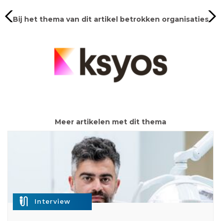
Bij het thema van dit artikel betrokken organisaties
Meer artikelen met dit thema
mic_external_on
Interview