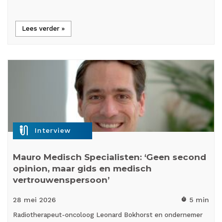
Lees verder »
mic_external_on
Interview
Mauro Medisch Specialisten: ‘Geen second
opinion, maar gids en medisch
vertrouwenspersoon’
28 mei
2026
5 min
timer
Radiotherapeut-oncoloog Leonard Bokhorst en ondernemer