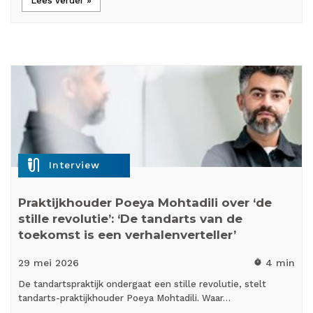
Lees verder »
mic_external_on
Interview
Praktijkhouder Poeya Mohtadili over ‘de
stille revolutie’: ‘De tandarts van de
toekomst is een verhalenverteller’
29 mei
2026
4 min
timer
De tandartspraktijk ondergaat een stille revolutie, stelt
tandarts-praktijkhouder Poeya Mohtadili. Waar…