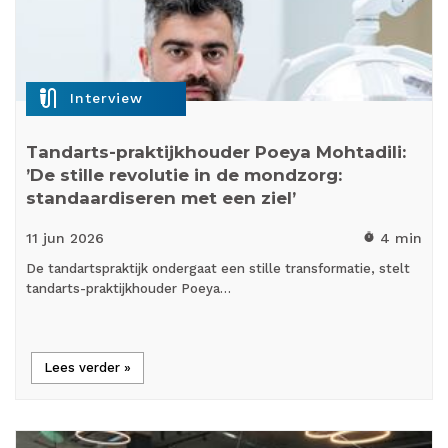
mic_external_on
Interview
Tandarts-praktijkhouder Poeya Mohtadili:
’De stille revolutie in de mondzorg:
standaardiseren met een ziel’
11 jun
2026
4 min
timer
De tandartspraktijk ondergaat een stille transformatie, stelt
tandarts-praktijkhouder Poeya…
Lees verder »