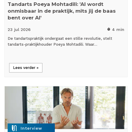
Tandarts Poeya Mohtadili: 'AI wordt
onmisbaar in de praktijk, mits jij de baas
bent over AI'
23 jul
2026
4 min
timer
De tandartspraktijk ondergaat een stille revolutie, stelt
tandarts-praktijkhouder Poeya Mohtadili. Waar…
Lees verder »
mic_external_on
Interview