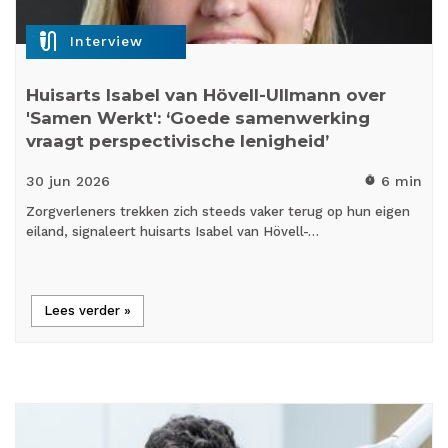
mic_external_on
Interview
Huisarts Isabel van Hövell-Ullmann over
'Samen Werkt': ‘Goede samenwerking
vraagt perspectivische lenigheid’
30 jun
2026
6 min
timer
Zorgverleners trekken zich steeds vaker terug op hun eigen
eiland, signaleert huisarts Isabel van Hövell-…
Lees verder »