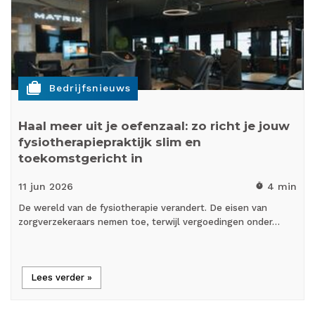
cases
Bedrijfsnieuws
Haal meer uit je oefenzaal: zo richt je jouw
fysiotherapiepraktijk slim en
toekomstgericht in
11 jun
2026
4 min
timer
De wereld van de fysiotherapie verandert. De eisen van
zorgverzekeraars nemen toe, terwijl vergoedingen onder…
Lees verder »