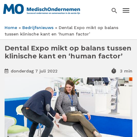
Overslaan
en
search
Togg
naar
de
Home
Bedrijfsnieuws
Dental Expo mikt op balans
inhoud
Kruimelpad
tussen klinische kant en ‘human factor’
gaan
Dental Expo mikt op balans tussen
klinische kant en ‘human factor’
timer
donderdag 7 juli 2022
3 min