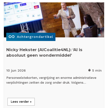
all_inclusive
Achtergrondartikel
Nicky Hekster (AICoalitie4NL): ‘AI is
absoluut geen wondermiddel’
10 jun
2026
5 min
timer
Personeelstekorten, vergrijzing en enorme administratieve
verplichtingen zetten de zorg onder druk. Volgens…
Lees verder »