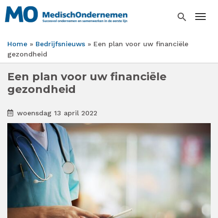
Overslaan
en
search
Togg
naar
de
Home
Bedrijfsnieuws
Een plan voor uw financiële
inhoud
Kruimelpad
gezondheid
gaan
Een plan voor uw financiële
gezondheid
woensdag 13 april 2022