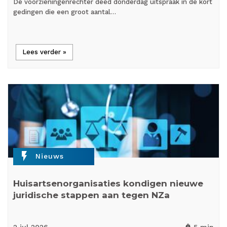
De voorzieningenrechter deed donderdag uitspraak in de kort
gedingen die een groot aantal…
Lees verder »
flash_on
Nieuws
Huisartsenorganisaties kondigen nieuwe
juridische stappen aan tegen NZa
timer