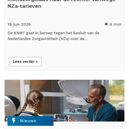
NZa-tarieven
18 jun
2026
4 min
timer
De KNMT gaat in beroep tegen het besluit van de
Nederlandse Zorgautoriteit (NZa) over de…
Lees verder »
flash_on
Nieuws