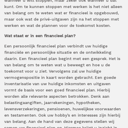
wanneer u wilt stoppen, maar zeker ook wanneer u dat
kunt. Om te kunnen stoppen met werken is het niet alleen
van belang om te weten wat er financieel is opgebouwd,
maar ook wat de privé-uitgaven zijn na het stoppen met
werken en wat de plannen voor de toekomst kosten.
Wat staat er in een financieel plan?
Een persoonlijk financieel plan verbindt uw huidige
financiële en persoonlijke situatie en de ontwikkeling
daarin. Een financieel plan begint met een gesprek. Het is
van belang om te weten wat u beweegt en hoe u de
toekomst voor u ziet. Vervolgens zal uw huidige
vermogenspositie in kaart worden gebracht. Een goede
inventarisatie van uw huidige inkomsten en uitgaven
vormt de basis voor een goed financieel plan. Hierbij
worden alle relevante aspecten betrokken. Denk aan
belastingaangiften, jaarrekeningen, hypotheken,
levensverzekeringen, pensioenen, huwelijkse voorwaarden
en testamenten. Ook uw hobby’s en interesses zijn hierbij
van belang. Aan de hand van deze gegevens stellen wij
samen uw financieel plan op. Hiermee krijgt u inzicht in