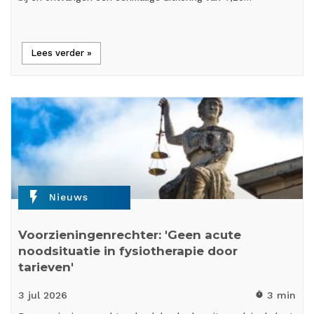
Lees verder »
flash_on
Nieuws
Voorzieningenrechter: 'Geen acute
noodsituatie in fysiotherapie door
tarieven'
3 jul
2026
3 min
timer