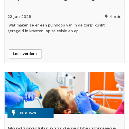
22 jun
2026
4 min
timer
'Wat maken ze er een puinhoop van in de zorg', klinkt
geregeld in kranten, op televisie en op…
Lees verder »
flash_on
Nieuws
Mondzorgclubs naar de rechter vanwege