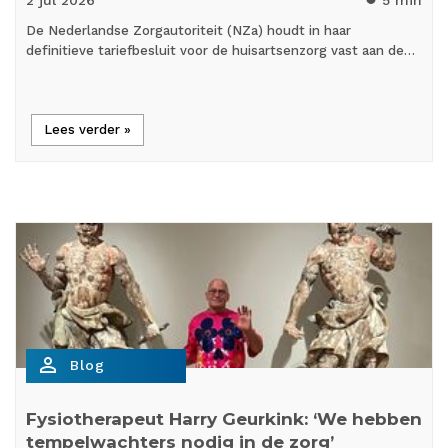
2 jul
2026
5 min
De Nederlandse Zorgautoriteit (NZa) houdt in haar
definitieve tariefbesluit voor de huisartsenzorg vast aan de…
Lees verder »
person_outline
Blog
Fysiotherapeut Harry Geurkink: ‘We hebben
tempelwachters nodig in de zorg’