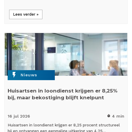
Lees verder »
flash_on
Nieuws
Huisartsen in loondienst krijgen er 8,25%
bij, maar bekostiging blijft knelpunt
16 jul
2026
4 min
timer
Huisartsen in loondienst krijgen er 8,25 procent structureel
bij en ontvangen een eenmalige uitkering van 4,25…