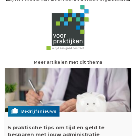
Meer artikelen met dit thema
cases
Bedrijfsnieuws
5 praktische tips om tijd en geld te
besparen met jouw administratie