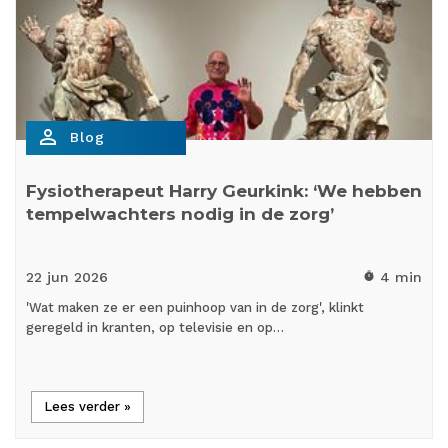
person_outline
Blog
Fysiotherapeut Harry Geurkink: ‘We hebben
tempelwachters nodig in de zorg’
22 jun
2026
4 min
timer
'Wat maken ze er een puinhoop van in de zorg', klinkt
geregeld in kranten, op televisie en op…
Lees verder »