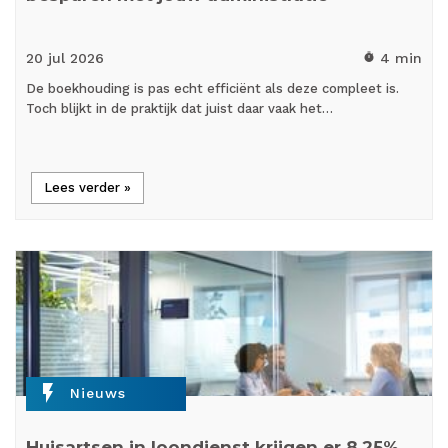
20 jul
2026
4 min
timer
De boekhouding is pas echt efficiënt als deze compleet is.
Toch blijkt in de praktijk dat juist daar vaak het…
Lees verder »
flash_on
Nieuws
Huisartsen in loondienst krijgen er 8,25%