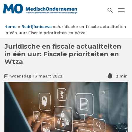
Overslaan
en
search
Togg
naar
de
Home
Bedrijfsnieuws
Juridische en fiscale actualiteiten
inhoud
Kruimelpad
in één uur: Fiscale prioriteiten en Wtza
gaan
Juridische en fiscale actualiteiten
in één uur: Fiscale prioriteiten en
Wtza
timer
woensdag 16 maart 2022
2 min