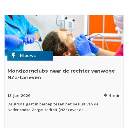
flash_on
Nieuws
Mondzorgclubs naar de rechter vanwege
NZa-tarieven
18 jun
2026
4 min
timer
De KNMT gaat in beroep tegen het besluit van de
Nederlandse Zorgautoriteit (NZa) over de…