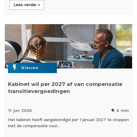
Lees verder »
flash_on
Nieuws
Kabinet wil per 2027 af van compensatie
transitievergoedingen
11 jun
2026
4 min
timer
Het kabinet heeft aangekondigd per 1 januari 2027 te stoppen
met de compensatie voor…