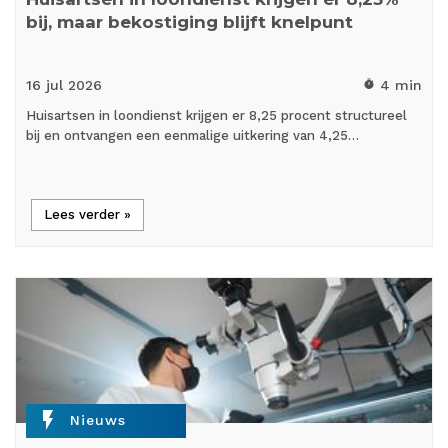
bij, maar bekostiging blijft knelpunt
16 jul
2026
4 min
timer
Huisartsen in loondienst krijgen er 8,25 procent structureel
bij en ontvangen een eenmalige uitkering van 4,25…
Lees verder »
flash_on
Nieuws