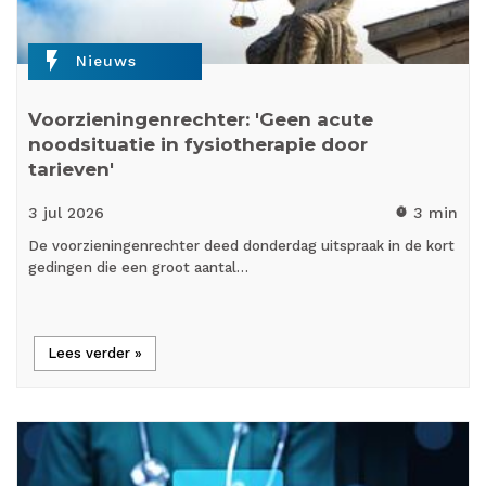
flash_on
Nieuws
Voorzieningenrechter: 'Geen acute
noodsituatie in fysiotherapie door
tarieven'
3 jul
2026
3 min
timer
De voorzieningenrechter deed donderdag uitspraak in de kort
gedingen die een groot aantal…
Lees verder »