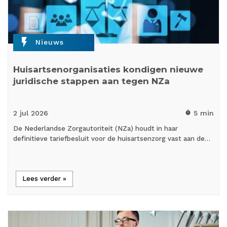
flash_on
Nieuws
Huisartsenorganisaties kondigen nieuwe
juridische stappen aan tegen NZa
2 jul
2026
5 min
timer
De Nederlandse Zorgautoriteit (NZa) houdt in haar
definitieve tariefbesluit voor de huisartsenzorg vast aan de…
Lees verder »