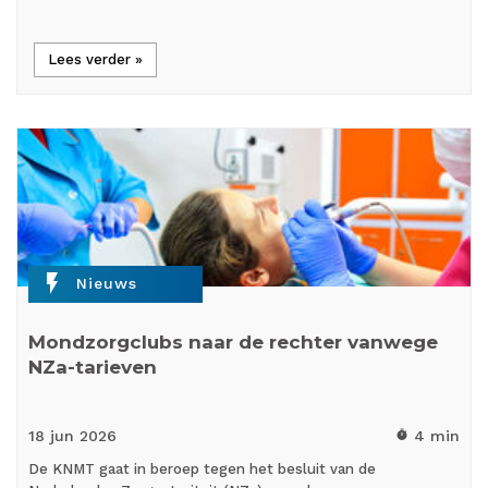
Lees verder »
flash_on
Nieuws
Mondzorgclubs naar de rechter vanwege
NZa-tarieven
18 jun
2026
4 min
timer
De KNMT gaat in beroep tegen het besluit van de