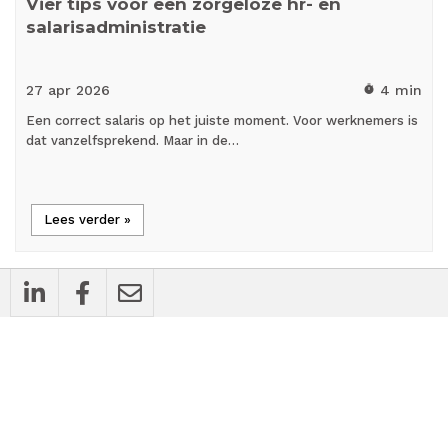
Vier tips voor een zorgeloze hr- en
salarisadministratie
27 apr
2026
4 min
timer
Een correct salaris op het juiste moment. Voor werknemers is
dat vanzelfsprekend. Maar in de…
Lees verder »
flash_on
Nieuws