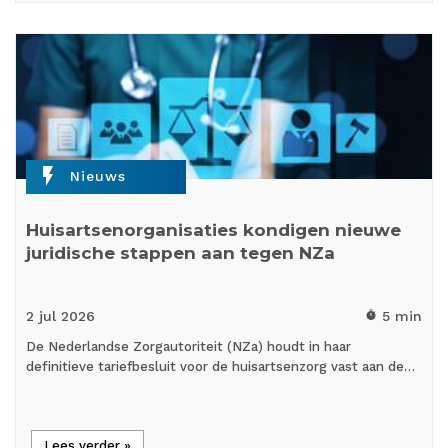
flash_on
Nieuws
Huisartsenorganisaties kondigen nieuwe
juridische stappen aan tegen NZa
2 jul
2026
5 min
timer
De Nederlandse Zorgautoriteit (NZa) houdt in haar
definitieve tariefbesluit voor de huisartsenzorg vast aan de…
Lees verder »