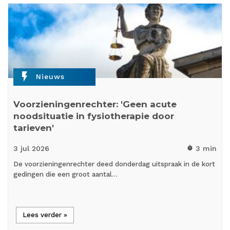
flash_on
Nieuws
Voorzieningenrechter: 'Geen acute
noodsituatie in fysiotherapie door
tarieven'
3 jul
2026
3 min
timer
De voorzieningenrechter deed donderdag uitspraak in de kort
gedingen die een groot aantal…
Lees verder »