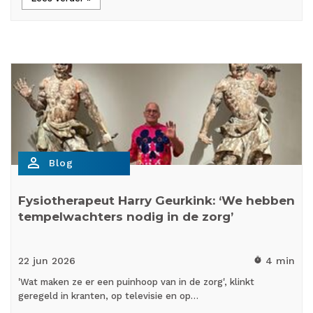
person_outline
Blog
Fysiotherapeut Harry Geurkink: ‘We hebben
tempelwachters nodig in de zorg’
22 jun
2026
4 min
timer
'Wat maken ze er een puinhoop van in de zorg', klinkt
geregeld in kranten, op televisie en op…