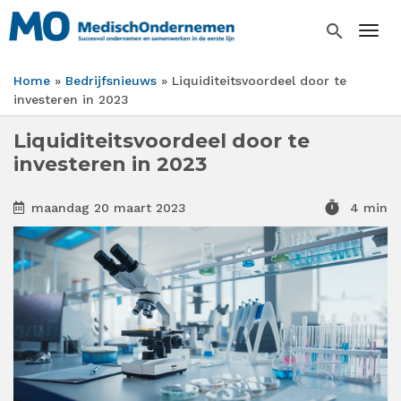
Overslaan
en
search
Togg
naar
de
Home
Bedrijfsnieuws
Liquiditeitsvoordeel door te
inhoud
Kruimelpad
investeren in 2023
gaan
Liquiditeitsvoordeel door te
investeren in 2023
timer
maandag 20 maart 2023
4 min