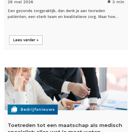
28 mei
2026
3 min
timer
Een gezonde zorgpraktijk, dan denk je aan tevreden
patiënten, een sterk team en kwalitatieve zorg. Maar hoe…
Lees verder »
cases
Bedrijfsnieuws
Toetreden tot een maatschap als medisch
specialist: alles wat je moet weten