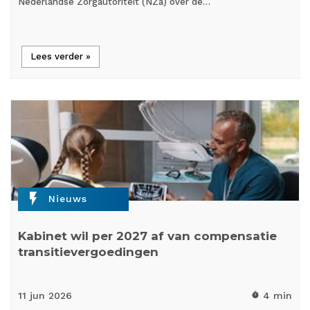
Nederlandse Zorgautoriteit (NZa) over de…
Lees verder »
flash_on
Nieuws
Kabinet wil per 2027 af van compensatie
transitievergoedingen
11 jun
2026
4 min
timer