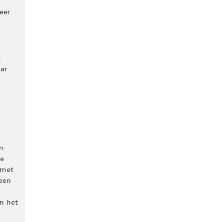
eer
n
aar
n
e
 met
een
n het