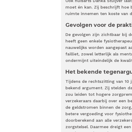
Ook huisarts Danka Stuijver laa
moet én kan. Zij beschrijft ho
ruimte innemen ten koste van d
Gevolgen voor de prakt
De gevolgen zijn zichtbaar bij 
heeft geen enkele fysiotherape
nauwelijks worden aangepast aan 
failliet, zowel letterlijk als me
ondermijnt uiteindelijk de kwali
Het bekende tegenarg
Tijdens de rechtszitting van 10
bekend argument. Zij stelden da
zou leiden tot hogere zorgprem
verzekeraars daarbij over een 
de geldstromen binnen de zorg,
betere vergoeding voor fysioth
doorberekend aan alle verzekerd
zorgstelsel. Daarmee dreigt een 