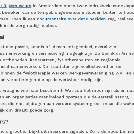
het Rijksmuseum
in Amsterdam staan twee indrukwekkende Jap
t bewaken van de tempel: ongewenste invloeden buiten te hou
rmen. Toen ik een
documentaire over deze beelden
zag, realisee
k in de zorg nodig hebben.
al
t aan passie, kennis of ideeën. Integendeel, overal zijn
t samenwerking en vernieuwing mogelijk zijn. Zo ben ik in Arnh
n orthopeden, kaderartsen, fysiotherapeuten en regionale
nsief samenwerken. De resultaten zijn veelbelovend en de
 binnen de fysiotherapie werken werkgeversvereniging WVF en 
an verbeteringen die op de werkvloer nodig zijn.
e vraag is wie haar beschermt. Wat zou het mooi zijn als er, na
en en organisaties met invloed opstaan die de eerstelijnszorg
s die niet bijdragen aan verdere systeemgroei, maar die wak
ijk om draait: goede zorg.
rs?
rs groot is, blijkt uit meerdere signalen. Zo is de nood binne