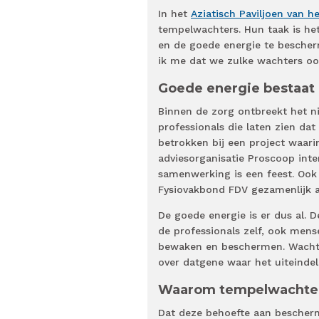
In het
Aziatisch Paviljoen van 
tempelwachters. Hun taak is he
en de goede energie te besche
ik me dat we zulke wachters oo
Goede energie bestaat 
Binnen de zorg ontbreekt het nie
professionals die laten zien da
betrokken bij een project waari
adviesorganisatie Proscoop inte
samenwerking is een feest. Ook
Fysiovakbond FDV gezamenlijk a
De goede energie is er dus al. D
de professionals zelf, ook mens
bewaken en beschermen. Wachter
over datgene waar het uiteindel
Waarom tempelwachte
Dat deze behoefte aan bescherme