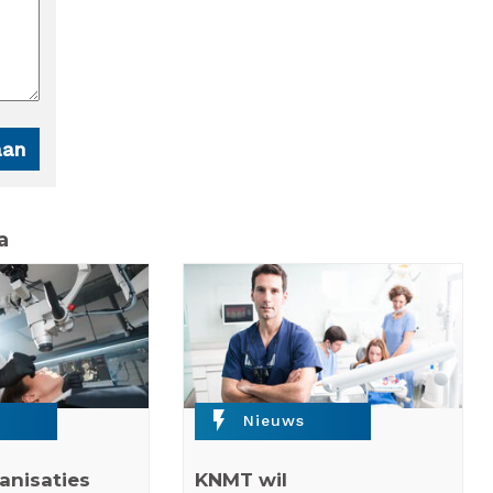
a
flash_on
Nieuws
anisaties
KNMT wil