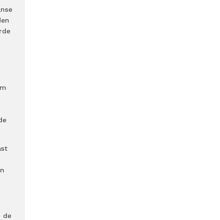
anse
den
rde
em
de
ast
en
n de