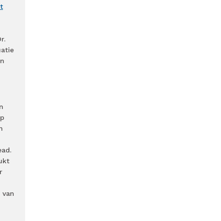
t
r.
uatie
en
n
op
n
ead.
ukt
r
s van