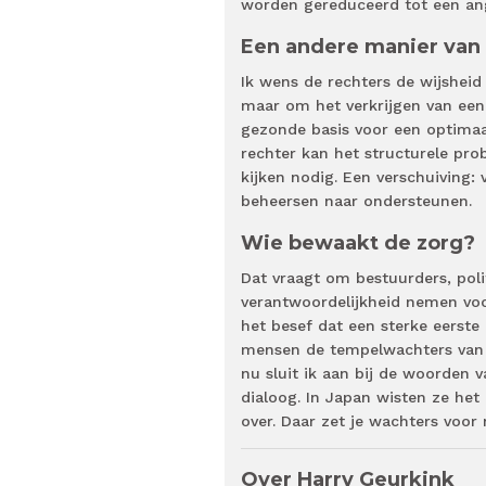
worden gereduceerd tot een ang
Een andere manier van 
Ik wens de rechters de wijsheid 
maar om het verkrijgen van een
gezonde basis voor een optimaal
rechter kan het structurele pro
kijken nodig. Een verschuiving:
beheersen naar ondersteunen.
Wie bewaakt de zorg?
Dat vraagt om bestuurders, poli
verantwoordelijkheid nemen voo
het besef dat een sterke eerste
mensen de tempelwachters van d
nu sluit ik aan bij de woorden 
dialoog. In Japan wisten ze het 
over. Daar zet je wachters voor 
Over Harry Geurkink