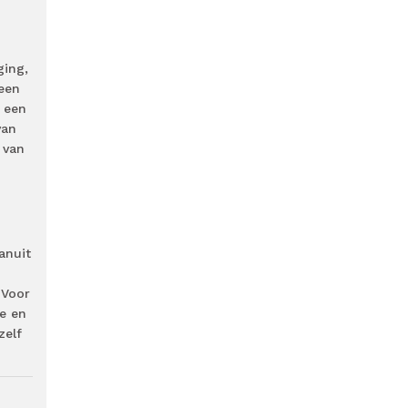
ging,
 een
: een
van
 van
anuit
 Voor
ie en
zelf