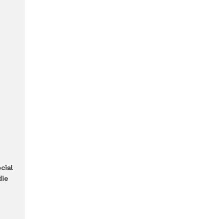
cial
die