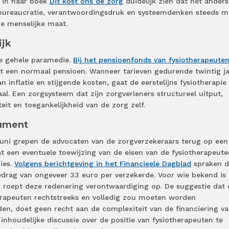
t in haar boek
Dit kost ons de zorg
duidelijk zien dat het anders
e bureaucratie, verantwoordingsdruk en systeemdenken steeds m
e menselijke maat.
ijk
de gehele paramedie.
Bij het pensioenfonds van fysiotherapeute
ut een normaal pensioen. Wanneer tarieven gedurende twintig j
inflatie en stijgende kosten, gaat de eerstelijns fysiotherapie
ntaal. Een zorgsysteem dat zijn zorgverleners structureel uitput,
teit en toegankelijkheid van de zorg zelf.
ument
 juni grepen de advocaten van de zorgverzekeraars terug op een
t een eventuele toewijzing van de eisen van de fysiotherapeute
ies.
Volgens berichtgeving in het Financieele Dagblad
spraken d
bedrag van ongeveer 33 euro per verzekerde. Voor wie bekend is
 roept deze redenering verontwaardiging op. De suggestie dat 
erapeuten rechtstreeks en volledig zou moeten worden
en, doet geen recht aan de complexiteit van de financiering va
inhoudelijke discussie over de positie van fysiotherapeuten te