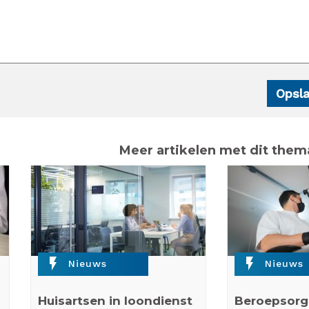
Meer artikelen met dit them
flash_on
flash_on
Nieuws
Nieuws
Huisartsen in loondienst
Beroepsorg