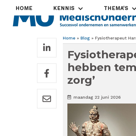
Overslaan
Hoofdnavigatie
HOME
KENNIS
THEMA'S
en
naar
de
inhoud
gaan
Home
Blog
Fysiotherapeut Har
Kruimelpad
Fysiotherap
hebben temp
zorg’
maandag 22 juni 2026