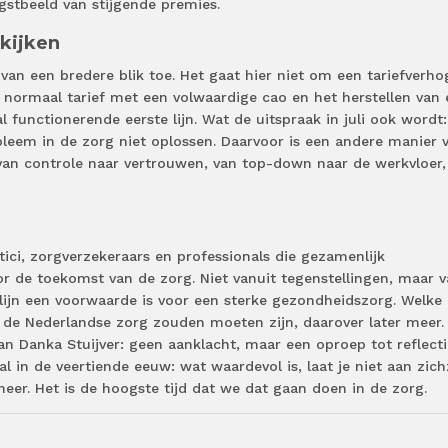
stbeeld van stijgende premies.
kijken
van een bredere blik toe. Het gaat hier niet om een tariefverho
 normaal tarief met een volwaardige cao en het herstellen van
 functionerende eerste lijn. Wat de uitspraak in juli ook wordt
bleem in de zorg niet oplossen. Daarvoor is een andere manier 
 van controle naar vertrouwen, van top-down naar de werkvloer,
tici, zorgverzekeraars en professionals die gezamenlijk
r de toekomst van de zorg. Niet vanuit tegenstellingen, maar v
 lijn een voorwaarde is voor een sterke gezondheidszorg. Welke
e Nederlandse zorg zouden moeten zijn, daarover later meer.
van Danka Stuijver: geen aanklacht, maar een oproep tot reflect
al in de veertiende eeuw: wat waardevol is, laat je niet aan zich
neer. Het is de hoogste tijd dat we dat gaan doen in de zorg.