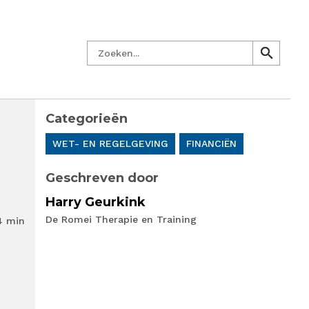
managersnetwerk
Nieuwsbrief
Lid worden
Contact
Zoeken
search
search
Categorieën
e
WET- EN REGELGEVING
FINANCIËN
Geschreven door
Harry Geurkink
De Romei Therapie en Training
4 min