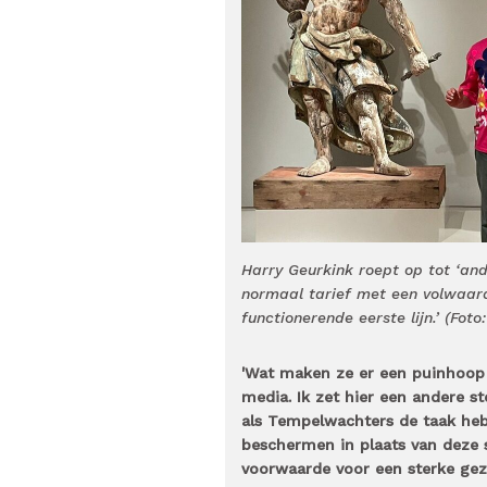
Harry Geurkink roept op tot ‘and
normaal tarief met een volwaard
functionerende eerste lijn.’ (Fot
'Wat maken ze er een puinhoop va
media. Ik zet hier een andere s
als Tempelwachters de taak heb
beschermen in plaats van deze st
voorwaarde voor een sterke ge