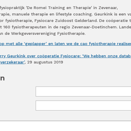
fysiopraktijk 'De Romei Training en Therapie' in Zevenaar,
rapie, manuele therapie en lifestyle coaching. Geurkink is een v
r fysiotherapie, Fysiocare Zuidoost Gelderland. De coöperatie t
t 160 fysiotherapeuten in de regio Zevenaar-Doetinchem. Landel
van de Werkgeversvereniging Fysiotherapie.
op met alle ‘geplapper’ en laten we de cao fysiotherapie realise
rry Geurkink over coöperatie Fysiocare: ‘We hebben onze datab
verzekeraar’
, 29 augustus 2019
en