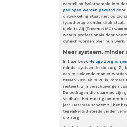
eerstelijns fysiotherapie inmi
gedingen werden gevoerd
door 
ontwikkeling staat niet op zichz
fysiotherapie onder druk staat, t
Kjeld H. Aij (Erasmus MC) waars
waarin professionals door voort
cynisch worden over hun werk.
Meer systeem, minder 
In haar boek
Heilige Zorghuisjes
minder systeem in de zorg. Zij 
een misleidende manier worden g
tussen 2015 en 2026 is immers t
resteert, zijn verschuivingen v
De bedragen die daarmee zijn ge
Veldhuis, het moet gaan om bedr
jaar. Daarmee schetst zij het be
tegelijkertijd steeds verder ver
die zorg.