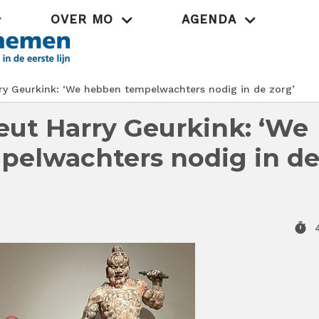
OVER MO
AGENDA
Praktijk
ry Geurkink: ‘We hebben tempelwachters nodig in de zorg’
eut Harry Geurkink: ‘We
elwachters nodig in d
timer