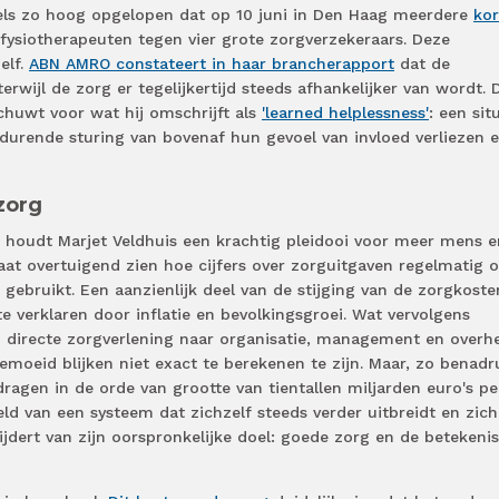
ddels zo hoog opgelopen dat op 10 juni in Den Haag meerdere
kor
fysiotherapeuten tegen vier grote zorgverzekeraars. Deze
elf.
ABN AMRO constateert in haar brancherapport
dat de
erwijl de zorg er tegelijkertijd steeds afhankelijker van wordt. D
chuwt voor wat hij omschrijft als
'learned helplessness'
: een sit
durende sturing van bovenaf hun gevoel van invloed verliezen 
zorg
houdt Marjet Veldhuis een krachtig pleidooi voor meer mens e
laat overtuigend zien hoe cijfers over zorguitgaven regelmatig 
ebruikt. Een aanzienlijk deel van de stijging van de zorgkoste
e verklaren door inflatie en bevolkingsgroei. Wat vervolgens
an directe zorgverlening naar organisatie, management en overh
moeid blijken niet exact te berekenen te zijn. Maar, zo benadr
agen in de orde van grootte van tientallen miljarden euro's pe
eld van een systeem dat zichzelf steeds verder uitbreidt en zich
wijdert van zijn oorspronkelijke doel: goede zorg en de betekeni