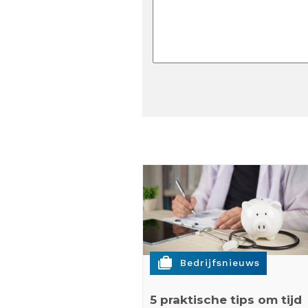
cases
Bedrijfsnieuws
5 praktische tips om tijd