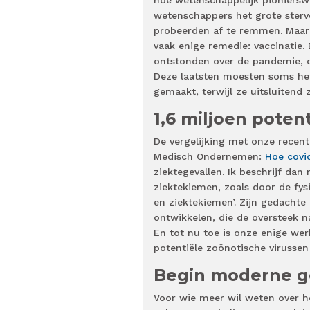
hoe wetenschappelijk pionierswe
wetenschappers het grote sterv
probeerden af te remmen. Maar
vaak enige remedie: vaccinatie
ontstonden over de pandemie, 
Deze laatsten moesten soms het
gemaakt, terwijl ze uitsluiten
1,6 miljoen poten
De vergelijking met onze recent
Medisch Ondernemen:
Hoe covi
ziektegevallen. Ik beschrijf da
ziektekiemen, zoals door de fy
en ziektekiemen’. Zijn gedachte 
ontwikkelen, die de oversteek 
En tot nu toe is onze enige wer
potentiële zoönotische virussen
Begin moderne 
Voor wie meer wil weten over h