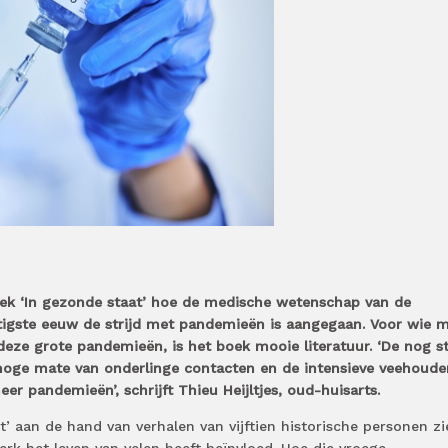
ek ‘In gezonde staat’ hoe de medische wetenschap van de
tigste eeuw de strijd met pandemieën is aangegaan. Voor wie 
deze grote pandemieën, is het boek mooie literatuur. ‘De nog s
hoge mate van onderlinge contacten en de intensieve veehouder
eer pandemieën’, schrijft Thieu Heijltjes, oud-huisarts.
t’ aan de hand van verhalen van vijftien historische personen zi