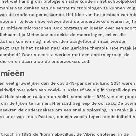
s het wel handig om biologie en scheikunde in het schoolpakket
anier van denken van de eerste microbiologen te kunnen volg
n van de moderne geneeskunde. Het idee van het bestaan van mi
 mooi om te lezen hoe verwonderd de onderzoekers waren bij h
 primitieve microscopen. Ook ontstaan er ideeën over een soort
ichaam. Ilja Metsnikov ontdekte de macrofagen, cellen die
istoffen kunnen nog niet worden aangetoond, maar worden
akt. Dan is het zoeken naar een gerichte therapie. Hoe maak j
zaamheid? Door steeds te werken met een controlegroep, de
p dieren en daarna op de onderzoekers zelf.
emieën
 veel gruwelijker dan de covid-19-pandemie. Eind 2021 waren
ldwijd overleden aan covid-19. Relatief weinig in vergelijking 
t. Hele streken raakten ontvolkt, soms stierf 95% van een popu
om de lijken te ruimen. Niemand begreep de oorzaak. De over
meekten de onderzoekers om een snelle oplossing. In Frankrijk
en later van Louis Pasteur, die een vaccin tegen hondsdolheid 
t Koch in 1883 de ‘kommabacillus’, de Vibrio cholerae, in de