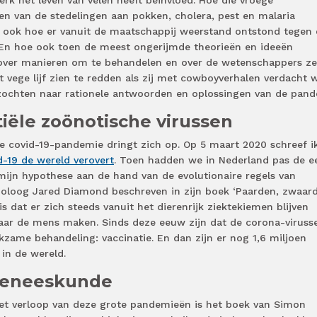
rk het leven van velen heeft beïnvloed. Hoe die vroege
en van de stedelingen aan pokken, cholera, pest en malaria
 ook hoe er vanuit de maatschappij weerstand ontstond tegen 
. En hoe ook toen de meest ongerijmde theorieën en ideeën
over manieren om te behandelen en over de wetenschappers zel
 vege lijf zien te redden als zij met cowboyverhalen verdacht 
d zochten naar rationele antwoorden en oplossingen van de pand
tiële zoönotische virussen
e covid-19-pandemie dringt zich op. Op 5 maart 2020 schreef ik
d-19 de wereld verovert
. Toen hadden we in Nederland pas de e
n mijn hypothese aan de hand van de evolutionaire regels van
sioloog Jared Diamond beschreven in zijn boek ‘Paarden, zwaar
is dat er zich steeds vanuit het dierenrijk ziektekiemen blijven
naar de mens maken. Sinds deze eeuw zijn dat de corona-viruss
kzame behandeling: vaccinatie. En dan zijn er nog 1,6 miljoen
 in de wereld.
geneeskunde
et verloop van deze grote pandemieën is het boek van Simon