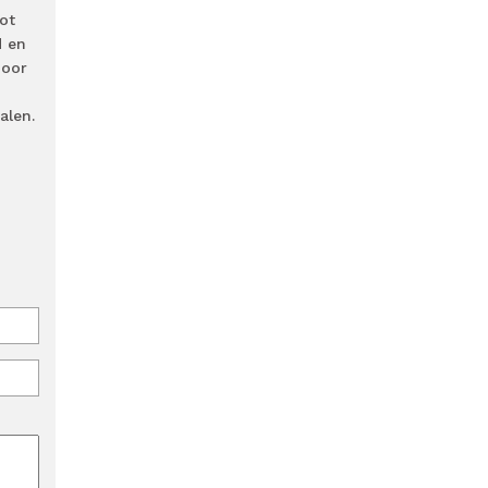
ot
d en
door
alen.