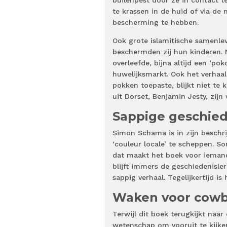
builenpest door ze in contact t
te krassen in de huid of via de
bescherming te hebben.
Ook grote islamitische samenle
beschermden zij hun kinderen. 
overleefde, bijna altijd een ‘p
huwelijksmarkt. Ook het verhaal
pokken toepaste, blijkt niet te 
uit Dorset, Benjamin Jesty, zi
Sappige geschie
Simon Schama is in zijn beschri
‘couleur locale’ te scheppen. So
dat maakt het boek voor iemand 
blijft immers de geschiedenisle
sappig verhaal. Tegelijkertijd is
Waken voor cowb
Terwijl dit boek terugkijkt naar
wetenschap om vooruit te kijke