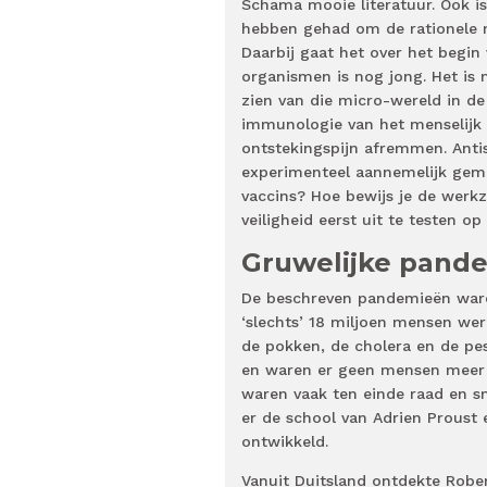
Schama mooie literatuur. Ook i
hebben gehad om de rationele m
Daarbij gaat het over het begi
organismen is nog jong. Het is
zien van die micro-wereld in de
immunologie van het menselijk l
ontstekingspijn afremmen. Ant
experimenteel aannemelijk gema
vaccins? Hoe bewijs je de werk
veiligheid eerst uit te testen o
Gruwelijke pand
De beschreven pandemieën waren
‘slechts’ 18 miljoen mensen were
de pokken, de cholera en de pes
en waren er geen mensen meer 
waren vaak ten einde raad en s
er de school van Adrien Proust 
ontwikkeld.
Vanuit Duitsland ontdekte Rober