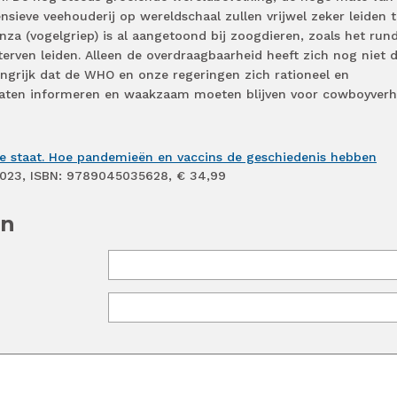
nsieve veehouderij op wereldschaal zullen vrijwel zeker leiden t
nza (vogelgriep) is al aangetoond bij zoogdieren, zoals het run
terven leiden. Alleen de overdraagbaarheid heeft zich nog niet 
angrijk dat de WHO en onze regeringen zich rationeel en
laten informeren en waakzaam moeten blijven voor cowboyverh
e staat. Hoe pandemieën en vaccins de geschiedenis hebben
, 2023, ISBN: 9789045035628, € 34,99
en