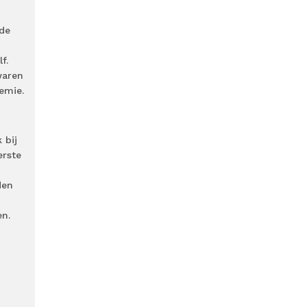
de
f.
waren
emie.
 bij
erste
den
en.