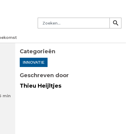
managersnetwerk
Nieuwsbrief
Lid worden
Contact
Zoeken
search
search
toekomst
Categorieën
INNOVATIE
Geschreven door
Thieu Heijltjes
5 min