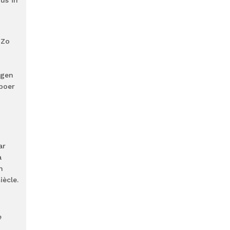
us in
 Zo
egen
 boer
ar
a
n
iècle.
e