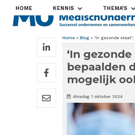
Overslaan
Hoofdnavigatie
HOME
KENNIS
THEMA'S
en
naar
de
inhoud
gaan
Home
Blog
‘In gezonde staat’
Kruimelpad
‘In gezonde
bepaalden d
mogelijk oo
dinsdag 1 oktober 2024