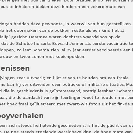
e brengen met pus van zieken. Door plaatselijk op het lichaam p
 neus te inhaleren bleken deze kinderen een zekere mate van
vingen hadden deze gewoonte, in weerwil van hun geestelijken.
Na het doormaken van de pokken, restte als een kind het al
okdalig’ gezicht. Daarmee waren dochters waardeloos op de
 dat de Schotse huisarts Edward Jenner als eerste vaccinatie t
kloppen, zo laat Schama zien. Al 22 jaar eerder vaccineerde een
jn vrouw en twee zonen met koeienpokken.
denissen
jvingen zeer uitvoerig en lijkt er van te houden om een fraaie
ms kan hij ver uitweiden over politieke of militaire situaties. Ma
die in geschiedenis is geïnteresseerd, prettig leesbaar. Scham
raar, die de aandacht van zijn leerlingen weet te houden met ee
 het boek fraai geïllustreerd met zwart-wit foto’s uit het fin-de s
oyverhalen
 een zich steeds herhalende geschiedenis, is het de plicht van d
n. De nog steeds groeiende wereldbevolking, de hoge mate van