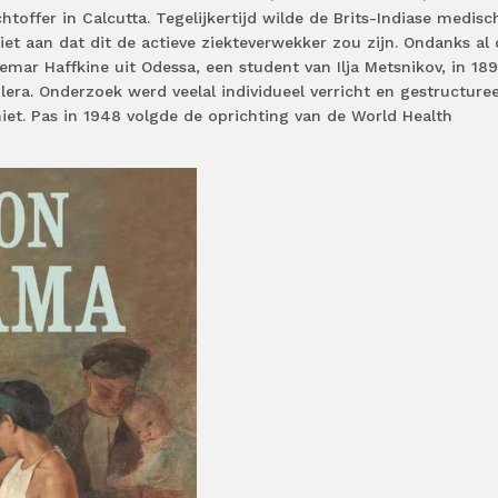
toffer in Calcutta. Tegelijkertijd wilde de Brits-Indiase medisc
et aan dat dit de actieve ziekteverwekker zou zijn. Ondanks al
ar Haffkine uit Odessa, een student van Ilja Metsnikov, in 18
ra. Onderzoek werd veelal individueel verricht en gestructure
et. Pas in 1948 volgde de oprichting van de World Health