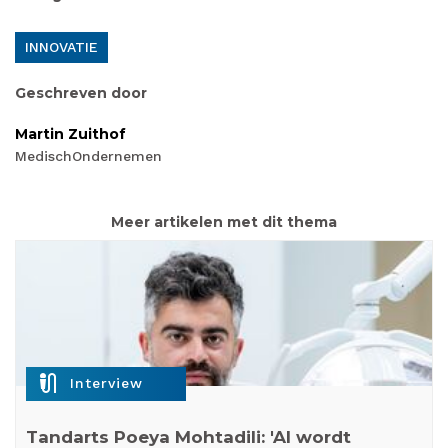
INNOVATIE
Geschreven door
Martin Zuithof
MedischOndernemen
Meer artikelen met dit thema
mic_external_on
Interview
Tandarts Poeya Mohtadili: 'AI wordt