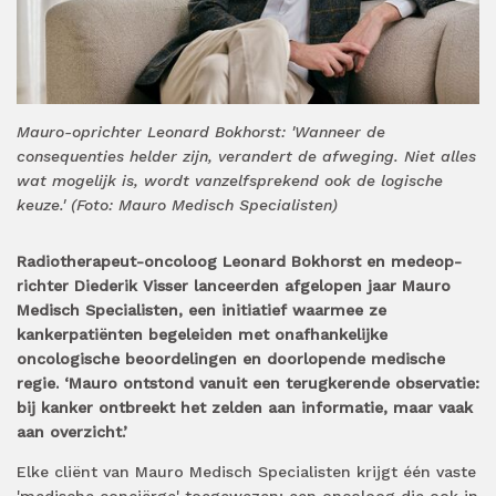
Mauro-oprichter Leonard Bokhorst: 'Wanneer de
consequenties helder zijn, verandert de afweging. Niet alles
wat mogelijk is, wordt vanzelfsprekend ook de logische
keuze.' (Foto: Mauro Medisch Specialisten)
Radiotherapeut-oncoloog Leonard Bokhorst en medeop­
richter Diederik Visser lanceerden afgelopen jaar Mauro
Medisch Specialisten, een initiatief waarmee ze
kankerpatiënten begeleiden met onafhankelijke
oncologische beoordelingen en doorlopende medische
regie. ‘Mauro ontstond vanuit een terugkerende observatie:
bij kanker ontbreekt het zelden aan informatie, maar vaak
aan overzicht.’
Elke cliënt van Mauro Medisch Specialisten krijgt één vaste
'medische conciërge' toegewezen: een oncoloog die ook in