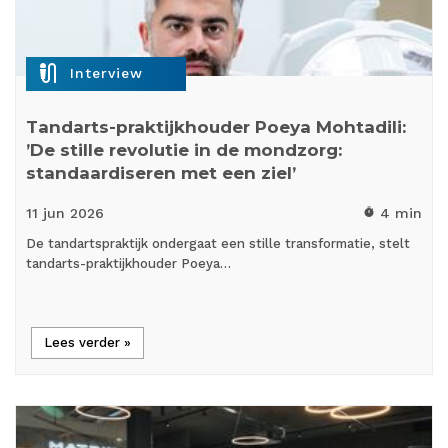
mic_external_on
Interview
Tandarts-praktijkhouder Poeya Mohtadili:
’De stille revolutie in de mondzorg:
standaardiseren met een ziel’
11 jun
2026
4 min
timer
De tandartspraktijk ondergaat een stille transformatie, stelt
tandarts-praktijkhouder Poeya…
Lees verder »