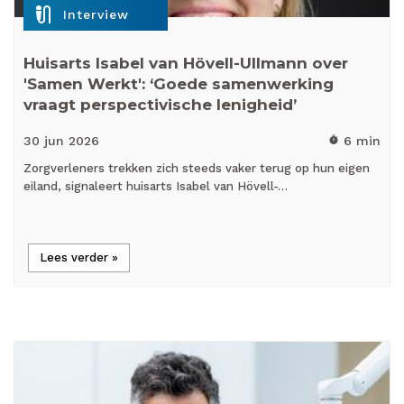
mic_external_on
Interview
Huisarts Isabel van Hövell-Ullmann over
'Samen Werkt': ‘Goede samenwerking
vraagt perspectivische lenigheid’
30 jun
2026
6 min
timer
Zorgverleners trekken zich steeds vaker terug op hun eigen
eiland, signaleert huisarts Isabel van Hövell-…
Lees verder »