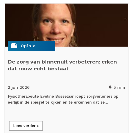
note
Opinie
De zorg van binnenuit verbeteren: erken
dat rouw echt bestaat
2 jun
2026
5 min
timer
Fysiotherapeute Eveline Bosselaar roept zorgverleners op
eerlijk in de spiegel te kijken en te erkennen dat ze…
Lees verder »