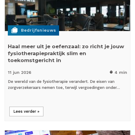
cases
Bedrijfsnieuws
Haal meer uit je oefenzaal: zo richt je jouw
fysiotherapiepraktijk slim en
toekomstgericht in
11 jun
2026
4 min
timer
De wereld van de fysiotherapie verandert. De eisen van
zorgverzekeraars nemen toe, terwijl vergoedingen onder…
Lees verder »