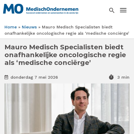
Overslaan
en
search
Togg
naar
de
Home
Nieuws
Mauro Medisch Specialisten biedt
inhoud
Kruimelpad
onafhankelijke oncologische regie als ‘medische conciërge’
gaan
Mauro Medisch Specialisten biedt
onafhankelijke oncologische regie
als ‘medische conciërge’
timer
donderdag 7 mei 2026
3 min