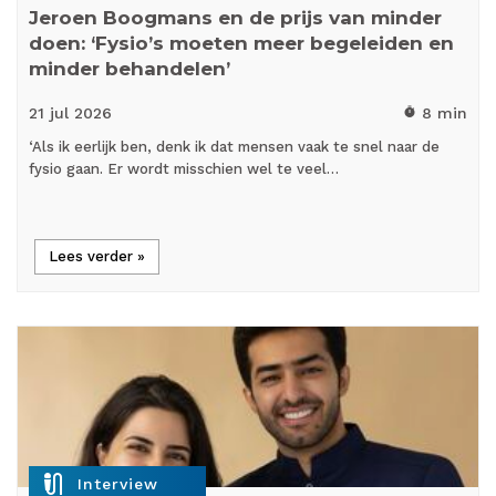
Jeroen Boogmans en de prijs van minder
doen: ‘Fysio’s moeten meer begeleiden en
minder behandelen’
21 jul
2026
8 min
timer
‘Als ik eerlijk ben, denk ik dat mensen vaak te snel naar de
fysio gaan. Er wordt misschien wel te veel…
Lees verder »
mic_external_on
Interview