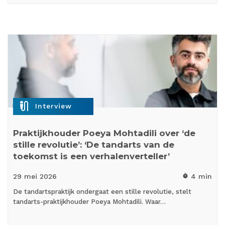
mic_external_on
Interview
Praktijkhouder Poeya Mohtadili over ‘de
stille revolutie’: ‘De tandarts van de
toekomst is een verhalenverteller’
29 mei
2026
4 min
timer
De tandartspraktijk ondergaat een stille revolutie, stelt
tandarts-praktijkhouder Poeya Mohtadili. Waar…