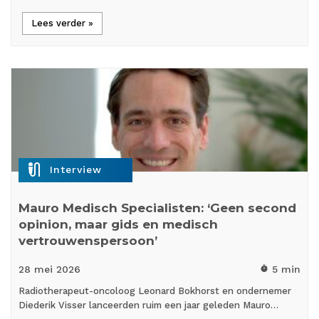
Lees verder »
mic_external_on
Interview
Mauro Medisch Specialisten: ‘Geen second
opinion, maar gids en medisch
vertrouwenspersoon’
28 mei
2026
5 min
timer
Radiotherapeut-oncoloog Leonard Bokhorst en ondernemer
Diederik Visser lanceerden ruim een jaar geleden Mauro…