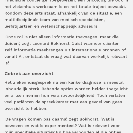
het ziekenhuis werkzaam is en het totale traject bewaakt.
Rondom deze arts staat, afhankelijk van de situatie, een
multidisciplinair team van medisch specialisten,
leefstijlartsen en wetenschappelijk adviseurs.
'Onze rol is niet alleen informatie toevoegen, maar die
duiden', zegt Leonard Bokhorst. 'Juist wanneer cliënten
zelf informatie meebrengen uit internationale bronnen of
vanuit AI, ontstaat de vraag wat daarvan werkelijk relevant
is.'
Gebrek aan overzicht
Het ziekenhuisgesprek na een kankerdiagnose is meestal
inhoudelijk sterk. Behandelopties worden helder toegelicht
en artsen nemen hun verantwoordelijkheid. Toch verlaten
veel patiënten de spreekkamer met een gevoel van geen
overzicht te hebben.
'De vragen komen pas daarna', zegt Bokhorst. 'Wat is
bewezen en wat is experimenteel? Wat is relevant voor
mijn specifieke situatie? En hoe verhouden al die opties