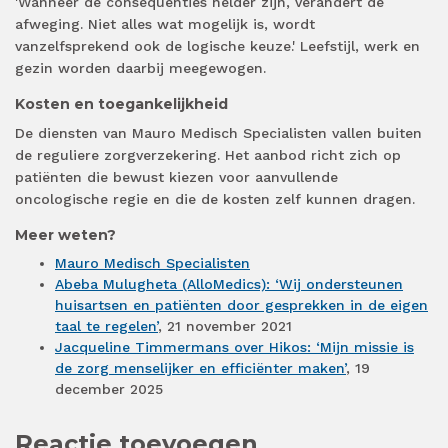
'Wanneer de consequenties helder zijn, verandert de
afweging. Niet alles wat mogelijk is, wordt
vanzelfsprekend ook de logische keuze.' Leefstijl, werk en
gezin worden daarbij meegewogen.
Kosten en toegankelijkheid
De diensten van Mauro Medisch Specialisten vallen buiten
de reguliere zorgverzekering. Het aanbod richt zich op
patiënten die bewust kiezen voor aanvullende
oncologische regie en die de kosten zelf kunnen dragen.
Meer weten?
Mauro Medisch Specialisten
Abeba Mulugheta (AlloMedics): ‘Wij ondersteunen
huisartsen en patiënten door gesprekken in de eigen
taal te regelen’
, 21 november 2021
Jacqueline Timmermans over Hikos: ‘Mijn missie is
de zorg menselijker en efficiënter maken’
, 19
december 2025
Reactie toevoegen