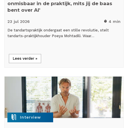
onmisbaar in de praktijk, mits jij de baas
bent over AI'
23 jul
2026
4 min
timer
De tandartspraktijk ondergaat een stille revolutie, stelt
tandarts-praktijkhouder Poeya Mohtadili. Waar…
Lees verder »
mic_external_on
Interview