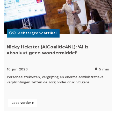
all_inclusive
Achtergrondartikel
Nicky Hekster (AICoalitie4NL): ‘AI is
absoluut geen wondermiddel’
10 jun
2026
5 min
timer
Personeelstekorten, vergrijzing en enorme administratieve
verplichtingen zetten de zorg onder druk. Volgens…
Lees verder »