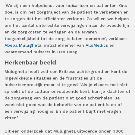
‘We zijn een hulpdienst voor huisartsen en patiënten. Ons
doel is om het zorgtraject van de patiënt te verbeteren en
te zorgen dat het efficiënter verloopt. Zo willen we helpen
om het aantal onterechte verwijzingen naar de tweede lijn
en de zorgkosten te verlagen en de ervaren
toegankelijkheid tot de zorg te laten toenemen’, verklaart
Abeba Mulugheta
, initiatiefnemer van
AlloMedics
en
waarnemend huisarts in Den Haag.
Herkenbaar beeld
Mulugheta heeft zelf een Eritrese achtergrond en kent de
ingewikkelde situaties en de frustraties uit de
huisartsenpraktijk maar al te goed. ‘Als je elkaars taal niet
spreekt of de cultuur onvoldoende kent, kun je klachten of
de zorgvraag van de patiënt niet goed achterhalen. Je
weet niet goed wat de behoefte van de patiënt is en of
een verwijzing nodig is. En de patiënt blijft met vragen
zitten.’
Uit een onderzoek dat Mulugheta uitvoerde onder 4000