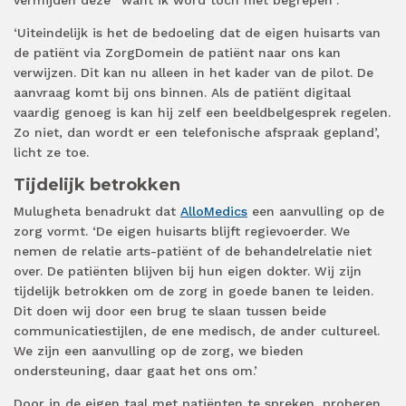
vermijden deze “want ik word toch niet begrepen”.’
‘Uiteindelijk is het de bedoeling dat de eigen huisarts van
de patiënt via ZorgDomein de patiënt naar ons kan
verwijzen. Dit kan nu alleen in het kader van de pilot. De
aanvraag komt bij ons binnen. Als de patiënt digitaal
vaardig genoeg is kan hij zelf een beeldbelgesprek regelen.
Zo niet, dan wordt er een telefonische afspraak gepland’,
licht ze toe.
Tijdelijk betrokken
Mulugheta benadrukt dat
AlloMedics
een aanvulling op de
zorg vormt. ‘De eigen huisarts blijft regievoerder. We
nemen de relatie arts-patiënt of de behandelrelatie niet
over. De patiënten blijven bij hun eigen dokter. Wij zijn
tijdelijk betrokken om de zorg in goede banen te leiden.
Dit doen wij door een brug te slaan tussen beide
communicatiestijlen, de ene medisch, de ander cultureel.
We zijn een aanvulling op de zorg, we bieden
ondersteuning, daar gaat het ons om.’
Door in de eigen taal met patiënten te spreken, proberen