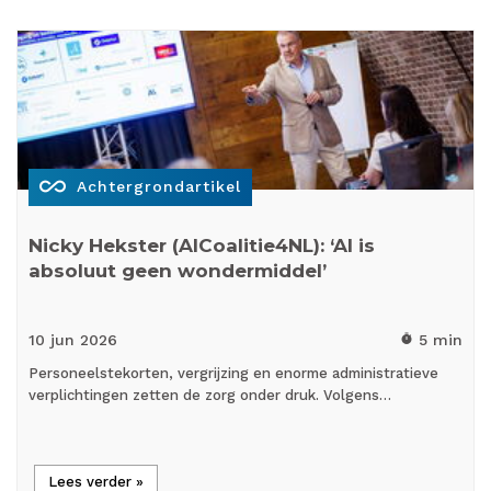
all_inclusive
Achtergrondartikel
Nicky Hekster (AICoalitie4NL): ‘AI is
absoluut geen wondermiddel’
10 jun
2026
5 min
timer
Personeelstekorten, vergrijzing en enorme administratieve
verplichtingen zetten de zorg onder druk. Volgens…
Lees verder »