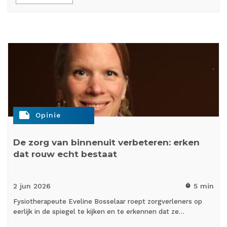
note
Opinie
De zorg van binnenuit verbeteren: erken
dat rouw echt bestaat
2 jun
2026
5 min
timer
Fysiotherapeute Eveline Bosselaar roept zorgverleners op
eerlijk in de spiegel te kijken en te erkennen dat ze…