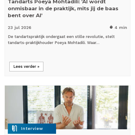
Tandarts Poeya Mohtadili: 'AI wordt
onmisbaar in de praktijk, mits jij de baas
bent over AI'
23 jul
2026
4 min
timer
De tandartspraktijk ondergaat een stille revolutie, stelt
tandarts-praktijkhouder Poeya Mohtadili. Waar…
Lees verder »
mic_external_on
Interview