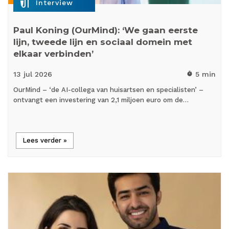
mic_external_on
Interview
Paul Koning (OurMind): ‘We gaan eerste
lijn, tweede lijn en sociaal domein met
elkaar verbinden’
13 jul
2026
5 min
timer
OurMind – ‘de AI-collega van huisartsen en specialisten’ –
ontvangt een investering van 2,1 miljoen euro om de…
Lees verder »