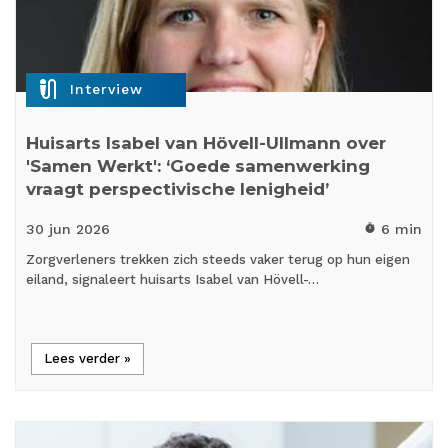
mic_external_on
Interview
Huisarts Isabel van Hövell-Ullmann over
'Samen Werkt': ‘Goede samenwerking
vraagt perspectivische lenigheid’
30 jun
2026
6 min
timer
Zorgverleners trekken zich steeds vaker terug op hun eigen
eiland, signaleert huisarts Isabel van Hövell-…
Lees verder »