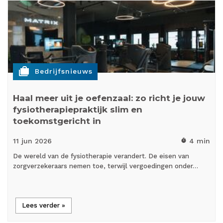
cases
Bedrijfsnieuws
Haal meer uit je oefenzaal: zo richt je jouw
fysiotherapiepraktijk slim en
toekomstgericht in
11 jun
2026
4 min
timer
De wereld van de fysiotherapie verandert. De eisen van
zorgverzekeraars nemen toe, terwijl vergoedingen onder…
Lees verder »