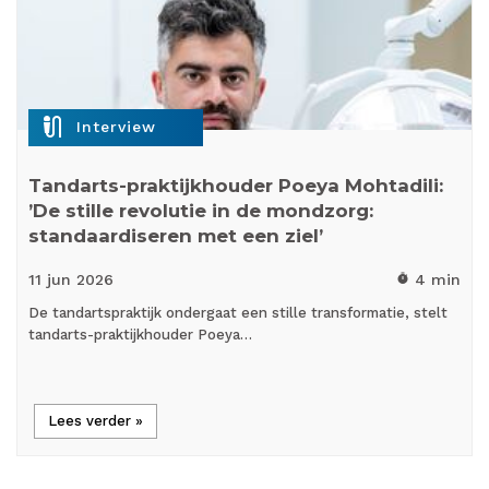
mic_external_on
Interview
Tandarts-praktijkhouder Poeya Mohtadili:
’De stille revolutie in de mondzorg:
standaardiseren met een ziel’
11 jun
2026
4 min
timer
De tandartspraktijk ondergaat een stille transformatie, stelt
tandarts-praktijkhouder Poeya…
Lees verder »