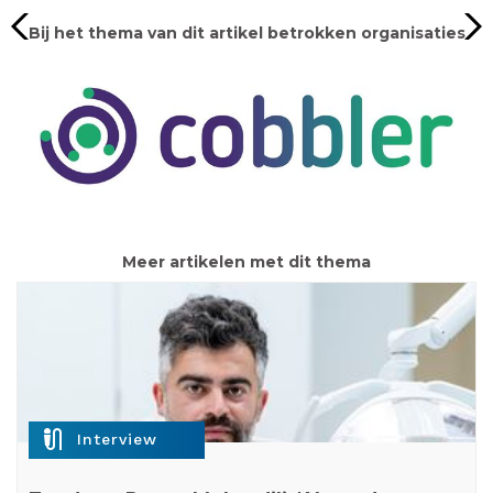
Bij het thema van dit artikel betrokken organisaties
Meer artikelen met dit thema
mic_external_on
Interview