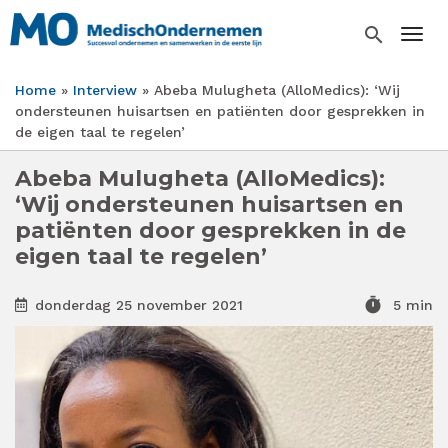
Overslaan
en
search
Togg
naar
de
Home
Interview
Abeba Mulugheta (AlloMedics): ‘Wij
inhoud
Kruimelpad
ondersteunen huisartsen en patiënten door gesprekken in
gaan
de eigen taal te regelen’
Abeba Mulugheta (AlloMedics):
‘Wij ondersteunen huisartsen en
patiënten door gesprekken in de
eigen taal te regelen’
timer
donderdag 25 november 2021
5 min