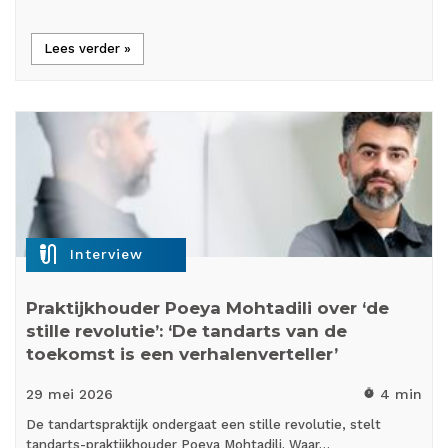
Lees verder »
mic_external_on
Interview
Praktijkhouder Poeya Mohtadili over ‘de
stille revolutie’: ‘De tandarts van de
toekomst is een verhalenverteller’
29 mei
2026
4 min
timer
De tandartspraktijk ondergaat een stille revolutie, stelt
tandarts-praktijkhouder Poeya Mohtadili. Waar…