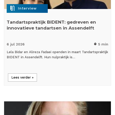
mic_external_on
Interview
Tandartspraktijk BIDENT: gedreven en
innovatieve tandartsen in Assendelft
6 jul
2026
5 min
timer
Lela Bidar en Alireza Fadaei openden in maart Tandartspraktijk
BIDENT in Assendelft. Hun nulpraktijk is…
Lees verder »