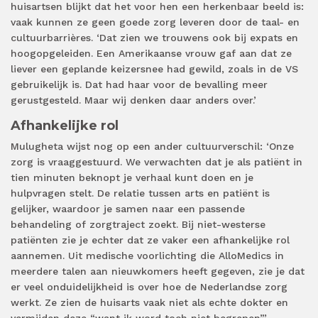
huisartsen blijkt dat het voor hen een herkenbaar beeld is:
vaak kunnen ze geen goede zorg leveren door de taal- en
cultuurbarrières. ‘Dat zien we trouwens ook bij expats en
hoogopgeleiden. Een Amerikaanse vrouw gaf aan dat ze
liever een geplande keizersnee had gewild, zoals in de VS
gebruikelijk is. Dat had haar voor de bevalling meer
gerustgesteld. Maar wij denken daar anders over.’
Afhankelijke rol
Mulugheta wijst nog op een ander cultuurverschil: ‘Onze
zorg is vraaggestuurd. We verwachten dat je als patiënt in
tien minuten beknopt je verhaal kunt doen en je
hulpvragen stelt. De relatie tussen arts en patiënt is
gelijker, waardoor je samen naar een passende
behandeling of zorgtraject zoekt. Bij niet-westerse
patiënten zie je echter dat ze vaker een afhankelijke rol
aannemen. Uit medische voorlichting die AlloMedics in
meerdere talen aan nieuwkomers heeft gegeven, zie je dat
er veel onduidelijkheid is over hoe de Nederlandse zorg
werkt. Ze zien de huisarts vaak niet als echte dokter en