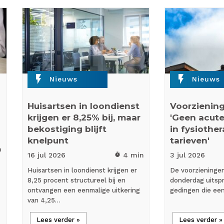
flash_on
flash_on
Nieuws
Nieuws
Huisartsen in loondienst
Voorziening
krijgen er 8,25% bij, maar
'Geen acute
bekostiging blijft
in fysiothe
knelpunt
tarieven'
n
16 jul
2026
4 min
3 jul
2026
timer
Huisartsen in loondienst krijgen er
De voorzieninge
8,25 procent structureel bij en
donderdag uitspr
ontvangen een eenmalige uitkering
gedingen die ee
van 4,25…
Lees verder »
Lees verder »