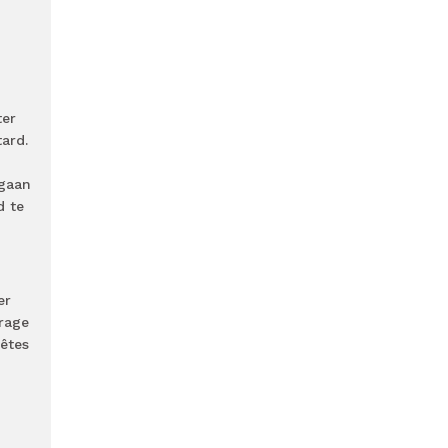
ter
ard.
 gaan
d te
er
trage
pêtes