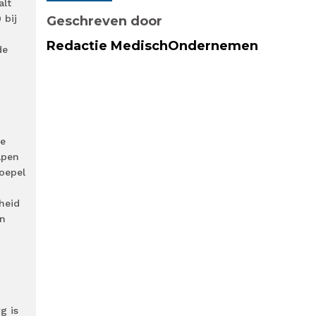
alt
 bij
Geschreven door
Redactie MedischOndernemen
de
de
elpen
oepel
heid
en
g is