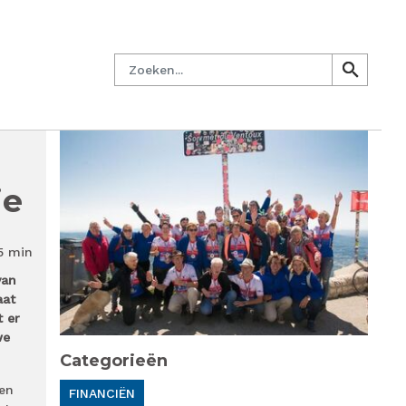
managersnetwerk
Nieuwsbrief
Lid worden
Contact
Zoeken
search
search
ie
5 min
van
aat
t er
we
Categorieën
 en
FINANCIËN