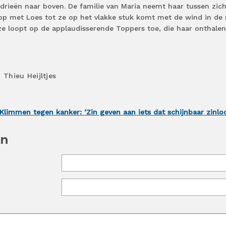
ieën naar boven. De familie van Maria neemt haar tussen zich 
loop met Loes tot ze op het vlakke stuk komt met de wind in de 
n ze loopt op de applaudisserende Toppers toe, die haar onthale
,
Thieu Heijltjes
Klimmen tegen kanker: ‘Zin geven aan iets dat schijnbaar zinloo
en