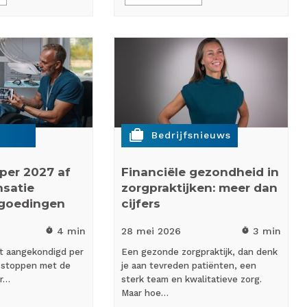
cases
Bedrijfsnieuws
 per 2027 af
Financiële gezondheid in
satie
zorgpraktijken: meer dan
rgoedingen
cijfers
4 min
28 mei
2026
3 min
timer
timer
ft aangekondigd per
Een gezonde zorgpraktijk, dan denk
e stoppen met de
je aan tevreden patiënten, een
or…
sterk team en kwalitatieve zorg.
Maar hoe…