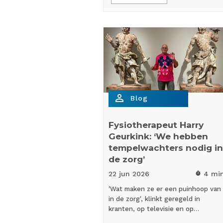
person_outline
Blog
Fysiotherapeut Harry
Geurkink: ‘We hebben
tempelwachters nodig in
de zorg’
22 jun
2026
4 mi
timer
'Wat maken ze er een puinhoop van
in de zorg', klinkt geregeld in
kranten, op televisie en op…