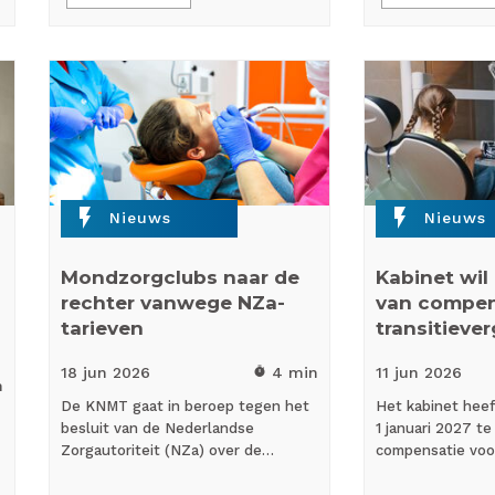
flash_on
flash_on
Nieuws
Nieuws
Mondzorgclubs naar de
Kabinet wil
rechter vanwege NZa-
van compen
tarieven
transitieve
18 jun
2026
4 min
11 jun
2026
timer
n
De KNMT gaat in beroep tegen het
Het kabinet hee
besluit van de Nederlandse
1 januari 2027 t
Zorgautoriteit (NZa) over de…
compensatie vo