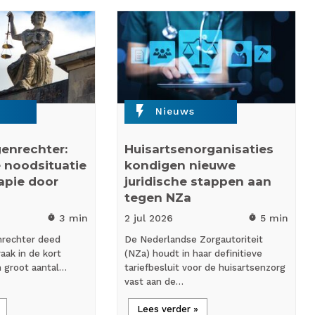
flash_on
Nieuws
enrechter:
Huisartsenorganisaties
 noodsituatie
kondigen nieuwe
rapie door
juridische stappen aan
tegen NZa
3 min
2 jul
2026
5 min
timer
timer
nrechter deed
De Nederlandse Zorgautoriteit
aak in de kort
(NZa) houdt in haar definitieve
n groot aantal…
tariefbesluit voor de huisartsenzorg
vast aan de…
Lees verder »