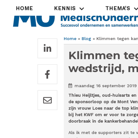
Overslaan
Hoofdnavigatie
HOME
KENNIS
THEMA'S
en
naar
de
inhoud
gaan
Home
Blog
Klimmen tegen kank
Kruimelpad
Klimmen te
wedstrijd, m
maandag 16 september 2019
Thieu Heijltjes, oud-huisarts e
de sponsorloop op de Mont Vent
zijn vrouw Loes naar de top kl
bij het KWF om er voor te zorg
doorbraak in de kankerbehandeli
Als ik met de supporters zit te