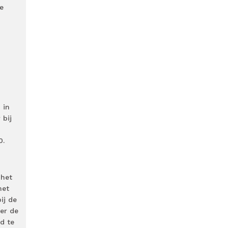
e
 in
 bij
0.
 het
met
ij de
er de
d te