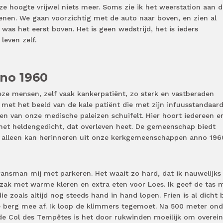
eze hoogte vrijwel niets meer. Soms zie ik het weerstation aan d
enen. We gaan voorzichtig met de auto naar boven, en zien al
s het eerst boven. Het is geen wedstrijd, het is ieders
leven zelf.
no 1960
eze mensen, zelf vaak kankerpatiënt, zo sterk en vastberaden
 met het beeld van de kale patiënt die met zijn infuusstandaard
 van onze medische paleizen schuifelt. Hier hoort iedereen er
n het heldengedicht, dat overleven heet. De gemeenschap biedt
k alleen kan herinneren uit onze kerkgemeenschappen anno 196
nsman mij met parkeren. Het waait zo hard, dat ik nauwelijks
ugzak met warme kleren en extra eten voor Loes. Ik geef de tas 
ie zoals altijd nog steeds hand in hand lopen. Frien is al dicht b
de berg mee af. Ik loop de klimmers tegemoet. Na 500 meter ond
 de Col des Tempêtes is het door rukwinden moeilijk om overein