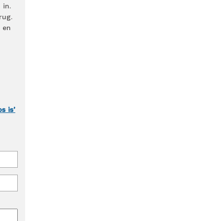
in.
rug.
n en
s is’