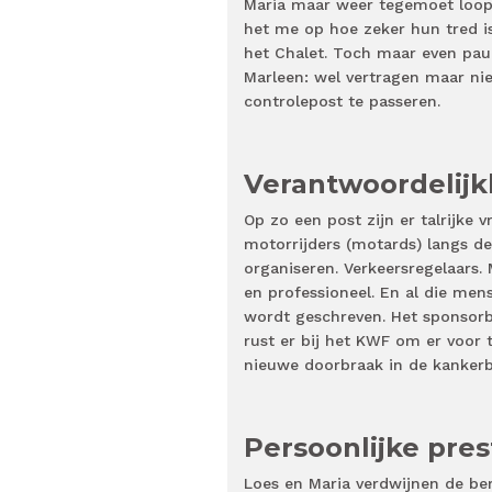
Maria maar weer tegemoet loop. 
het me op hoe zeker hun tred is
het Chalet. Toch maar even pau
Marleen: wel vertragen maar nie
controlepost te passeren.
Verantwoordelij
Op zo een post zijn er talrijke 
motorrijders (motards) langs de h
organiseren. Verkeersregelaars
en professioneel. En al die me
wordt geschreven. Het sponsorb
rust er bij het KWF om er voor 
nieuwe doorbraak in de kankerb
Persoonlijke pres
Loes en Maria verdwijnen de ber