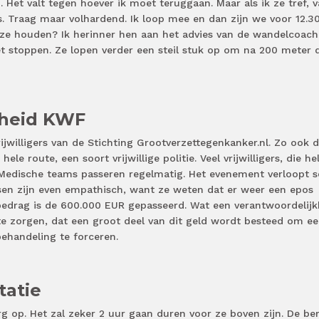
Het valt tegen hoever ik moet teruggaan. Maar als ik ze tref, v
. Traag maar volhardend. Ik loop mee en dan zijn we voor 12.30
ze houden? Ik herinner hen aan het advies van de wandelcoach
t stoppen. Ze lopen verder een steil stuk op om na 200 meter 
kheid KWF
vrijwilligers van de Stichting Grootverzettegenkanker.nl. Zo ook 
ele route, een soort vrijwillige politie. Veel vrijwilligers, die h
. Medische teams passeren regelmatig. Het evenement verloopt s
nsen zijn even empathisch, want ze weten dat er weer een epos
edrag is de 600.000 EUR gepasseerd. Wat een verantwoordelijk
te zorgen, dat een groot deel van dit geld wordt besteed om e
ehandeling te forceren.
tatie
g op. Het zal zeker 2 uur gaan duren voor ze boven zijn. De ber