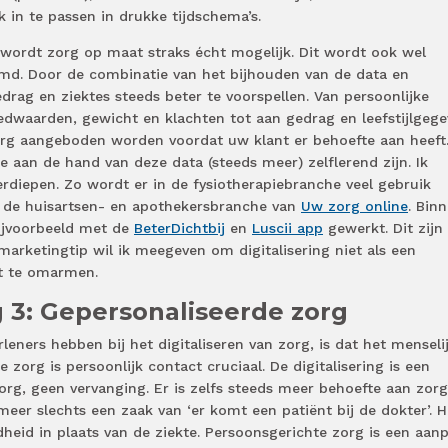
k in te passen in drukke tijdschema’s.
 wordt zorg op maat straks écht mogelijk. Dit wordt ook wel
emd. Door de combinatie van het bijhouden van de data en
edrag en ziektes steeds beter te voorspellen. Van persoonlijke
dwaarden, gewicht en klachten tot aan gedrag en leefstijlgege
zorg aangeboden worden voordat uw klant er behoefte aan heeft.
ie aan de hand van deze data (steeds meer) zelflerend zijn. Ik
erdiepen. Zo wordt er in de fysiotherapiebranche veel gebruik
 de huisartsen- en apothekersbranche van
Uw zorg online
. Bin
ijvoorbeeld met de
BeterDichtbij
en
Luscii app
gewerkt. Dit zijn
marketingtip wil ik meegeven om digitalisering niet als een
het te omarmen.
 3: Gepersonaliseerde zorg
leners hebben bij het digitaliseren van zorg, is dat het menseli
e zorg is persoonlijk contact cruciaal. De digitalisering is een
org, geen vervanging. Er is zelfs steeds meer behoefte aan zorg
meer slechts een zaak van ‘er komt een patiënt bij de dokter’. H
eid in plaats van de ziekte. Persoonsgerichte zorg is een aan