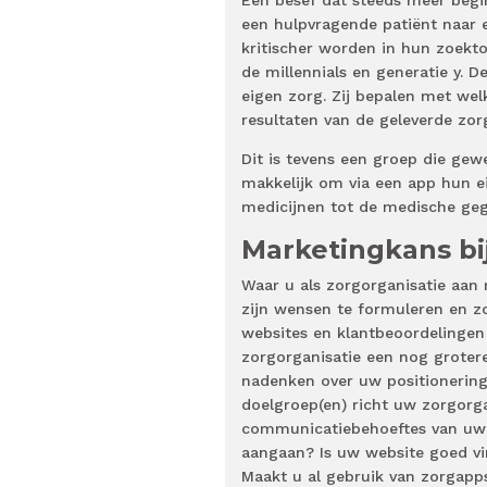
Een besef dat steeds meer begin
een hulpvragende patiënt naar 
kritischer worden in hun zoekt
de millennials en generatie y. 
eigen zorg. Zij bepalen met wel
resultaten van de geleverde zor
Dit is tevens een groep die gew
makkelijk om via een app hun e
medicijnen tot de medische geg
Marketingkans bi
Waar u als zorgorganisatie aan 
zijn wensen te formuleren en zo
websites en klantbeoordelingen
zorgorganisatie een nog grotere
nadenken over uw positionering
doelgroep(en) richt uw zorgorga
communicatiebehoeftes van uw
aangaan? Is uw website goed vi
Maakt u al gebruik van zorgapps