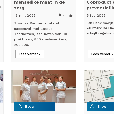
menselijke maat in de
Coproductie
n
zorg’
preventiefi
13 mrt
2025
4 min
5 feb
2025
timer
Thomas Rietrae is uiterst
Jan Henk Nawijn 
keurmerk De Lie
succesvol met Lassus
schrijft regelmat
Tandartsen, een keten van 30
praktijken, 800 medewerkers,
200.000…
Lees verder »
Lees verder »
person_outline
person_outline
Blog
Blog