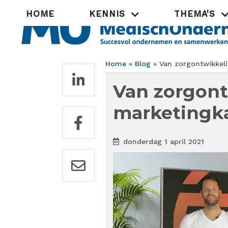
Overslaan
Hoofdnavigatie
HOME
KENNIS
THEMA'S
en
naar
de
inhoud
gaan
Home
Blog
Van zorgontwikkeli
Kruimelpad
Van zorgont
marketingk
donderdag 1 april 2021