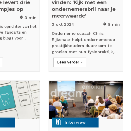
 levert drie
vinden: ‘Kijk met een
lmpjes op
ondernemersbril naar je
meerwaarde’
3 min
timer
3 okt
2024
8 min
timer
is oprichter van het
ve Tandarts en
Ondernemerscoach Chris
ig blogs voor…
Eijkenaar helpt ondernemende
praktijkhouders duurzaam te
groeien met hun fysiopraktijk,…
Lees verder »
mic_external_on
Interview