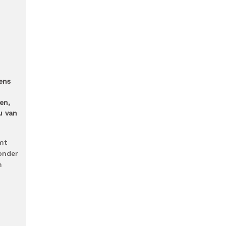
ens
en,
u van
mt
 onder
n