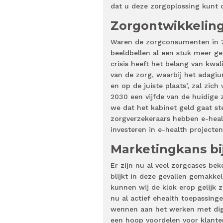
dat u deze zorgoplossing kunt
Zorgontwikkeling 
Waren de zorgconsumenten in 20
beeldbellen al een stuk meer g
crisis heeft het belang van kwal
van de zorg, waarbij het adagiu
en op de juiste plaats’, zal zich
2030 een vijfde van de huidige
we dat het kabinet geld gaat st
zorgverzekeraars hebben e-heal
investeren in e-health projecte
Marketingkans bij
Er zijn nu al veel zorgcases be
blijkt in deze gevallen gemakkel
kunnen wij de klok erop gelijk 
nu al actief ehealth toepassing
wennen aan het werken met digi
een hoop voordelen voor klanten