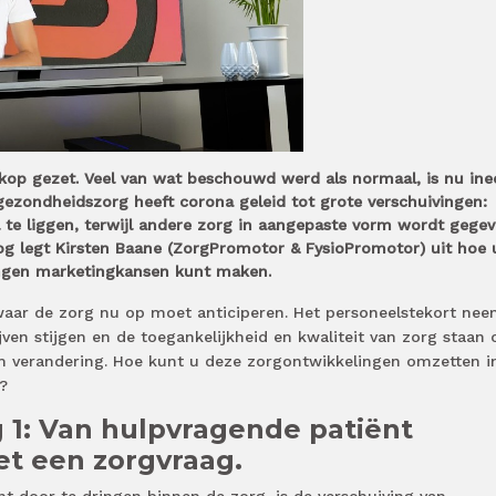
 kop gezet. Veel van wat beschouwd werd als normaal, is nu ine
gezondheidszorg heeft corona geleid tot grote verschuivingen:
te liggen, terwijl andere zorg in aangepaste vorm wordt gegev
blog legt Kirsten Baane (ZorgPromotor & FysioPromotor) uit hoe 
ingen marketingkansen kunt maken.
 waar de zorg nu op moet anticiperen. Het personeelstekort nee
jven stijgen en de toegankelijkheid en kwaliteit van zorg staan
m verandering. Hoe kunt u deze zorgontwikkelingen omzetten i
ie?
 1: Van hulpvragende patiënt
et een zorgvraag.