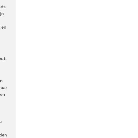
eds
jn
n
 en
eut.
om
waar
een
u
iden