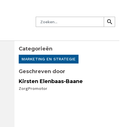
managersnetwerk
Nieuwsbrief
Lid worden
Contact
Zoeken
search
search
Categorieën
MARKETING EN STRATEGIE
Geschreven door
Kirsten Elenbaas-Baane
ZorgPromotor