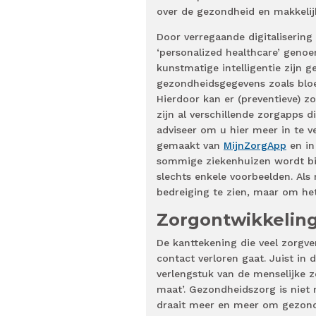
over de gezondheid en makkelij
Door verregaande digitalisering
‘personalized healthcare’ geno
kunstmatige intelligentie zijn g
gezondheidsgegevens zoals bloe
Hierdoor kan er (preventieve) 
zijn al verschillende zorgapps d
adviseer om u hier meer in te v
gemaakt van
MijnZorgApp
en in
sommige ziekenhuizen wordt b
slechts enkele voorbeelden. Als 
bedreiging te zien, maar om 
Zorgontwikkeling
De kanttekening die veel zorgver
contact verloren gaat. Juist in d
verlengstuk van de menselijke z
maat’. Gezondheidszorg is niet 
draait meer en meer om gezondh