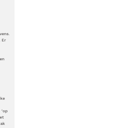
vens.
 Er
nen
jke
 ‘op
et
pak