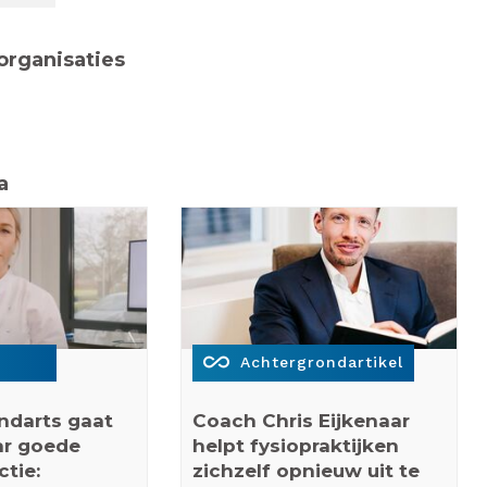
organisaties
a
all_inclusive
Achtergrondartikel
ndarts gaat
Coach Chris Eijkenaar
ar goede
helpt fysiopraktijken
ctie:
zichzelf opnieuw uit te