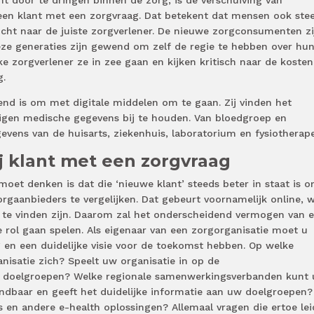
t door te dringen binnen de zorg, is de verschuiving van
een klant met een zorgvraag. Dat betekent dat mensen ook ste
ocht naar de juiste zorgverlener. De nieuwe zorgconsumenten zi
Deze generaties zijn gewend om zelf de regie te hebben over hu
ke zorgverlener ze in zee gaan en kijken kritisch naar de kosten
g.
end is om met digitale middelen om te gaan. Zij vinden het
igen medische gegevens bij te houden. Van bloedgroep en
evens van de huisarts, ziekenhuis, laboratorium en fysiotherap
j klant met een zorgvraag
moet denken is dat die ‘nieuwe klant’ steeds beter in staat is 
rgaanbieders te vergelijken. Dat gebeurt voornamelijk online, 
 te vinden zijn. Daarom zal het onderscheidend vermogen van 
 rol gaan spelen. Als eigenaar van een zorgorganisatie moet u
 en een duidelijke visie voor de toekomst hebben. Op welke
nisatie zich? Speelt uw organisatie in op de
 doelgroepen? Welke regionale samenwerkingsverbanden kunt 
ndbaar en geeft het duidelijke informatie aan uw doelgroepen?
 en andere e-health oplossingen? Allemaal vragen die ertoe le