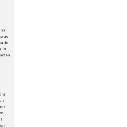
ona
matie
matie
 in
lezen
org
an
oor
am
dt
ben