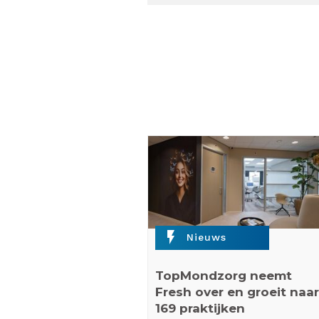
flash_on
Nieuws
TopMondzorg neemt
Fresh over en groeit naar
169 praktijken