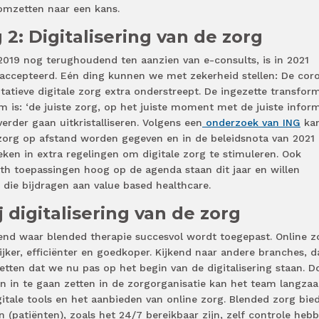
 omzetten naar een kans.
2: Digitalisering van de zorg
19 nog terughoudend ten aanzien van e-consults, is in 2021
eaccepteerd. Eén ding kunnen we met zekerheid stellen: De cor
itatieve digitale zorg extra onderstreept. De ingezette transfor
m is: ‘de juiste zorg, op het juiste moment met de juiste infor
 verder gaan uitkristalliseren. Volgens een
onderzoek van ING
kan
 zorg op afstand worden gegeven en in de beleidsnota van 2021 
eken in extra regelingen om digitale zorg te stimuleren. Ook
th toepassingen hoog op de agenda staan dit jaar en willen
n die bijdragen aan value based healthcare.
 digitalisering van de zorg
kend waar blended therapie succesvol wordt toegepast. Online z
ijker, efficiënter en goedkoper. Kijkend naar andere branches, d
zetten dat we nu pas op het begin van de digitalisering staan. D
en in te gaan zetten in de zorgorganisatie kan het team langza
tale tools en het aanbieden van online zorg. Blended zorg bie
 (patiënten), zoals het 24/7 bereikbaar zijn, zelf controle heb