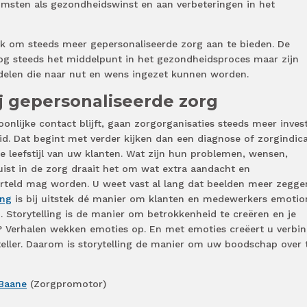
omsten als gezondheidswinst en aan verbeteringen in het
ijk om steeds meer gepersonaliseerde zorg aan te bieden. De
og steeds het middelpunt in het gezondheidsproces maar zijn
delen die naar nut en wens ingezet kunnen worden.
j gepersonaliseerde zorg
nlijke contact blijft, gaan zorgorganisaties steeds meer inves
d. Dat begint met verder kijken dan een diagnose of zorgindica
de leefstijl van uw klanten. Wat zijn hun problemen, wensen,
ist in de zorg draait het om wat extra aandacht en
verteld mag worden. U weet vast al lang dat beelden meer zegge
ing
is bij uitstek dé manier om klanten en medewerkers emotio
n. Storytelling is de manier om betrokkenheid te creëren en je
 Verhalen wekken emoties op. En met emoties creëert u verbin
rteller. Daarom is storytelling de manier om uw boodschap over 
 Baane
(Zorgpromotor)