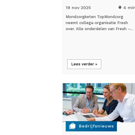
19 nov
2025
4 mi
timer
Mondzorgketen TopMondzorg
neemt collega-organisatie Fresh
over. Alle onderdelen van Fresh –…
Lees verder »
cases
Bedrijfsnieuws