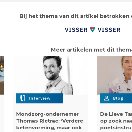
Bij het thema van dit artikel betrokken 
Meer artikelen met dit them
mic_external_on
person_outline
Interview
Blog
Mondzorg-ondernemer
De Lieve Ta
Thomas Rietrae: ‘Verdere
op zoek na
ketenvorming, maar ook
poetsinstru