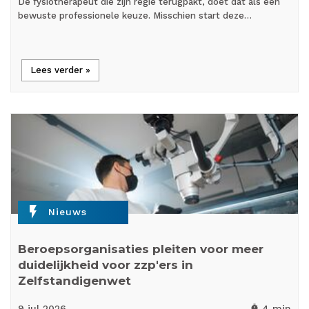
De fysiotherapeut die zijn regie terugpakt, doet dat als een
bewuste professionele keuze. Misschien start deze…
Lees verder »
flash_on
Nieuws
Beroepsorganisaties pleiten voor meer
duidelijkheid voor zzp'ers in
Zelfstandigenwet
9 jul
2026
4 min
timer