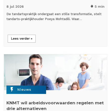
8 jul
2026
5 min
timer
De tandartspraktijk ondergaat een stille transformatie, stelt
tandarts-praktijkhouder Poeya Mohtadili. Waar…
Lees verder »
flash_on
Nieuws
KNMT wil arbeidsvoorwaarden regelen met
drie alternatieven