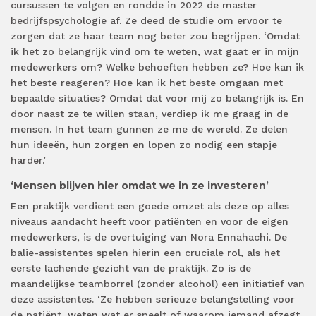
cursussen te volgen en rondde in 2022 de master
bedrijfspsychologie af. Ze deed de studie om ervoor te
zorgen dat ze haar team nog beter zou begrijpen. ‘Omdat
ik het zo belangrijk vind om te weten, wat gaat er in mijn
medewerkers om? Welke behoeften hebben ze? Hoe kan ik
het beste reageren? Hoe kan ik het beste omgaan met
bepaalde situaties? Omdat dat voor mij zo belangrijk is. En
door naast ze te willen staan, verdiep ik me graag in de
mensen. In het team gunnen ze me de wereld. Ze delen
hun ideeën, hun zorgen en lopen zo nodig een stapje
harder.’
‘Mensen blijven hier omdat we in ze investeren’
Een praktijk verdient een goede omzet als deze op alles
niveaus aandacht heeft voor patiënten en voor de eigen
medewerkers, is de overtuiging van Nora Ennahachi. De
balie-assistentes spelen hierin een cruciale rol, als het
eerste lachende gezicht van de praktijk. Zo is de
maandelijkse teamborrel (zonder alcohol) een initiatief van
deze assistentes. ‘Ze hebben serieuze belangstelling voor
de patiënt, weten wat er speelt of waarom iemand afzegt.