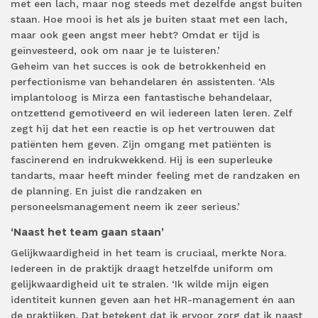
met een lach, maar nog steeds met dezelfde angst buiten
staan. Hoe mooi is het als je buiten staat met een lach,
maar ook geen angst meer hebt? Omdat er tijd is
geïnvesteerd, ook om naar je te luisteren.’
Geheim van het succes is ook de betrokkenheid en
perfectionisme van behandelaren én assistenten. ‘Als
implantoloog is Mirza een fantastische behandelaar,
ontzettend gemotiveerd en wil iedereen laten leren. Zelf
zegt hij dat het een reactie is op het vertrouwen dat
patiënten hem geven. Zijn omgang met patiënten is
fascinerend en indrukwekkend. Hij is een superleuke
tandarts, maar heeft minder feeling met de randzaken en
de planning. En juist die randzaken en
personeelsmanagement neem ik zeer serieus.’
‘Naast het team gaan staan’
Gelijkwaardigheid in het team is cruciaal, merkte Nora.
Iedereen in de praktijk draagt hetzelfde uniform om
gelijkwaardigheid uit te stralen. ‘Ik wilde mijn eigen
identiteit kunnen geven aan het HR-management én aan
de praktijken. Dat betekent dat ik ervoor zorg dat ik naast