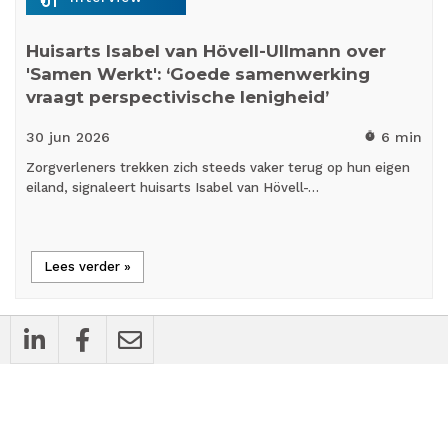
Huisarts Isabel van Hövell-Ullmann over
'Samen Werkt': ‘Goede samenwerking
vraagt perspectivische lenigheid’
30 jun
2026
6 min
timer
Zorgverleners trekken zich steeds vaker terug op hun eigen
eiland, signaleert huisarts Isabel van Hövell-…
Lees verder »