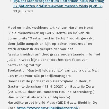
MyDent Mondzorgcentrum Rotterdam hielp zaterdag
57 patiënten gratis: ‘Gewoon mensen zoals jij en ik’
,
13 juli 2023
Mooi en indrukwekkend artikel van Hardi en Nora!
Ik als medewerker bij GAEV Dental en lid van de
community "Gastvrijheid in Bedrijf" wordt geraakt
door jullie aanpak en kijk op zaken. Heel mooi en
sterk artikel! Ik als verspreider van het
“gastvrijheidsvirus” deel graag onderstaande info met
jullie. Ik weet bijna zeker dat het een feest van
hertekening zal zijn.
Boekentip: "Gastvrij leiderschap" van Laura de la Mar.
Een must voor alle praktijkmanagers.
Daarnaast de podcast van Gastvrijheid in Bedrijf:
Gastvrij leiderschap ( 13-9-2023) en Gastvrije Zorg
(29-6-2023 door ex- tandarts Pauline Sterenborg ).
Hier wordt ik als mens zó blij van :-).
Hartelijke groet Ingrid Maas (GIDZ Gastvrijheid In De
Zorg
https://www.gastvrijheidindezorg.nl/
).