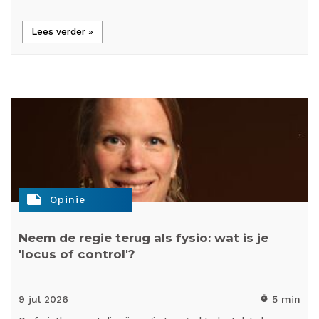
Lees verder »
note
Opinie
Neem de regie terug als fysio: wat is je
'locus of control'?
9 jul
2026
5 min
timer