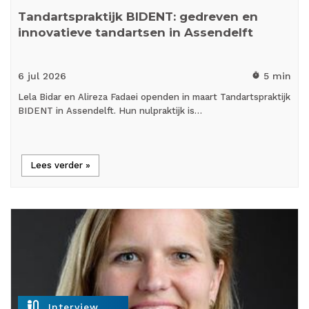
Tandartspraktijk BIDENT: gedreven en
innovatieve tandartsen in Assendelft
6 jul
2026
5 min
timer
Lela Bidar en Alireza Fadaei openden in maart Tandartspraktijk
BIDENT in Assendelft. Hun nulpraktijk is…
Lees verder »
mic_external_on
Interview