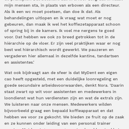
mijn mensen sta, in plaats van erboven als een directeur.
Als ik een wc moet poetsen, dan doe ik dat. Als
behandelingen uitlopen en ik vraag wat moet er nog
gebeuren, dan maak ik wel het koffiezetapparaat schoon
of spring bij in de kamers. Ik voel me nergens te goed
voor. Dat hebben we ook zo breed getrokken tot in de
hiërarchie op de vloer. Er zijn veel praktijken waar er nog
best wel hiërarchisch wordt gewerkt. We pauzeren en
vergaderen hier allemaal in dezelfde kantine, tandartsen
en assistentes.’
Wat ook bijdraagt aan de sfeer is dat MyDent een eigen
cao heeft opgesteld, met een duidelijke loonregeling en
goede secundaire arbeidsvoorwaarden, denkt Nora. ‘Daarin
staat zwart op wit voor assistenten en medewerkers in
loondienst wat hun verdiensten zijn en wat de extra’s zijn.
We luisteren naar onze mensen. Medewerkers wilden
bijvoorbeeld graag een bepaald koffieapparaat en dat
hebben we voor ze gekocht. We bieden ze fruit op de zaak
en ze kunnen onder leiding van een personal trainer