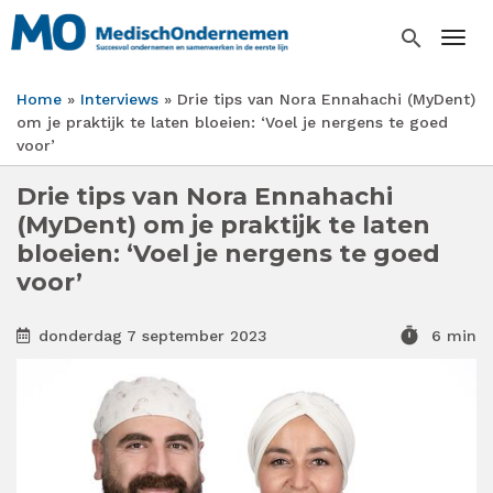
Overslaan
en
search
Togg
naar
de
Home
Interviews
Drie tips van Nora Ennahachi (MyDent)
inhoud
Kruimelpad
om je praktijk te laten bloeien: ‘Voel je nergens te goed
gaan
voor’
Drie tips van Nora Ennahachi
(MyDent) om je praktijk te laten
bloeien: ‘Voel je nergens te goed
voor’
timer
donderdag 7 september 2023
6 min