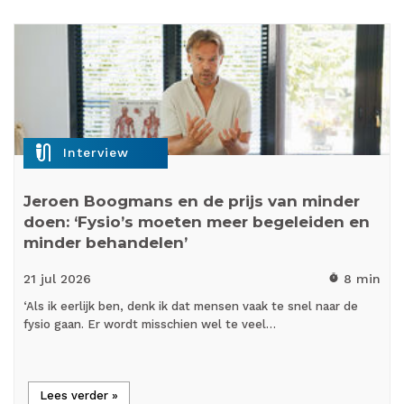
mic_external_on
Interview
Jeroen Boogmans en de prijs van minder
doen: ‘Fysio’s moeten meer begeleiden en
minder behandelen’
21 jul
2026
8 min
timer
‘Als ik eerlijk ben, denk ik dat mensen vaak te snel naar de
fysio gaan. Er wordt misschien wel te veel…
Lees verder »