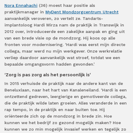
Nora Ennahachi
(36) moest haar positie als
praktijkmanager in
MyDent Mondzorgcentrum Utrecht
aanvankelijk veroveren, zo vertelt ze. Tandarts-
implantoloog Hardi Mirza nam de praktijk in Transwijk in
2012 over, introduceerde een zakelijke aanpak en ging uit
van een brede visie op de mondzorg. Hij koos op alle
fronten voor modernisering. ‘Hardi was eerst mijn directe
collega, maar werd nu mijn werkgever. Onze werkrelatie
verliep daardoor aanvankelijk wat stroef, totdat we een
bepaalde omgangsvorm hadden gevonden.’
‘Zorg is pas zorg als het persoonlijk is’
In 2015 verhuisde de praktijk naar de andere kant van de
Beneluxlaan, naar het hart van Kanaleneiland. ‘Hardi is een
ontzettend gedreven, leergierige en gemotiveerde collega,
die de praktijk wilde laten groeien. Alles veranderde in een
rap tempo, in de praktijk en naar buiten toe. Hij
oriënteerde zich op de mondzorg in brede zin. Hoe
kunnen we het bedrijf zo gezond mogelijk maken? Hoe
kunnen we zo min mogelijk invasief werken en tegelijk zo