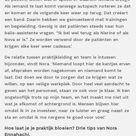
Als iemand te laat komt vanwege autopech noteren ze dat
en komen er de volgende keer weer op terug. Dat creëert
een band. Daarin hebben we geïnvesteerd met trainingen
en begeleiding. Gevolg is dat patiënten steeds naar hun
balie-assistente vragen. “Ik bel wel terug als Nisrine of als
Nova er is.” Ze worden verwend door de patiënten en
krijgen elke keer weer cadeaus.’
De relatie tussen praktijkleiding en team is intussen
bijzonder, vindt Nora. ‘Niemand loopt hier de kantjes ervan
af, afspraken worden nagekomen en niemand komt te
laat. Dat doen we door te zorgen dat ze krijgen wat ze
willen, op een veilige werkplek. Door heel veel aandacht te
geven aan het personeel, staan ze ook voor je klaar. Ik ben
ongelooflijk trots op mijn team, en het maakt me niet uit
wat je afkomst of achtergrond is. Mensen blijven hier
omdat ik in ze investeer, naar ze luister en graag naast ze
sta en omdat ik me nergens te goed voor voel.’
Hoe laat je je praktijk bloeien? Drie tips van Nora
Ennahachi.