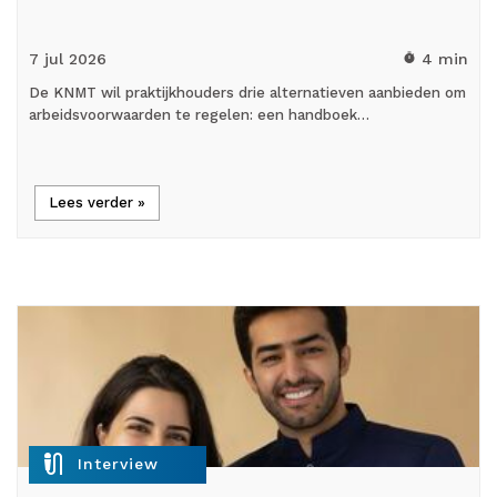
7 jul
2026
4 min
timer
De KNMT wil praktijkhouders drie alternatieven aanbieden om
arbeidsvoorwaarden te regelen: een handboek…
Lees verder »
mic_external_on
Interview