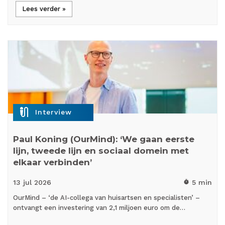
Lees verder »
mic_external_on
Interview
Paul Koning (OurMind): ‘We gaan eerste
lijn, tweede lijn en sociaal domein met
elkaar verbinden’
13 jul
2026
5 min
timer
OurMind – ‘de AI-collega van huisartsen en specialisten’ –
ontvangt een investering van 2,1 miljoen euro om de…