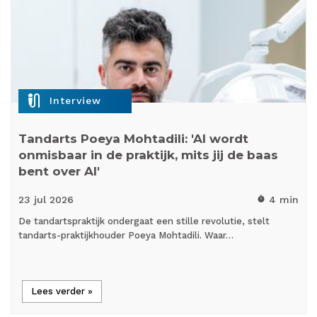
mic_external_on
Interview
Tandarts Poeya Mohtadili: 'AI wordt
onmisbaar in de praktijk, mits jij de baas
bent over AI'
23 jul
2026
4 min
timer
De tandartspraktijk ondergaat een stille revolutie, stelt
tandarts-praktijkhouder Poeya Mohtadili. Waar…
Lees verder »