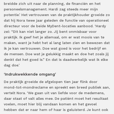
breidde zich uit naar de planning, de financiën en het
personeelsmanagement. Hardi zag steeds meer mijn
potentie.’ Het vertrouwen van de praktijkhouder groeide zo
dat hij Nora twee jaar geleden de functie van operationeel
directeur voor de beide MyDent-locaties aanbood. ‘Hardy
zei: “Dit kan niet langer zo. Jij bent onmisbaar voor
praktijk. Ik geef het je allemaal, om er wat moois van te
maken, want je hebt het al lang laten zien en bewezen dat
ik je kan vertrouwen. Doe wat goed is voor het bedrijf en
de mensen. Doe wat je gelukkig maakt en doe het zoals jij
denkt dat het goed is.” En dat is daadwerkelijk wat ik elke
dag doe.’
‘Indrukwekkende omgang’
De praktijk groeide de afgelopen tien jaar flink door
mond-tot-mondreclame en spreekt een breed publiek aan,
vertelt Nora. ‘We gaan uit van liefde voor de medemens,
daar staat of valt alles mee. De patiënt moet het resultaat
voelen, moet hier blij vandaan komen en het gevoel
hebben dat er naar hem of haar is geluisterd. Je kunt ook