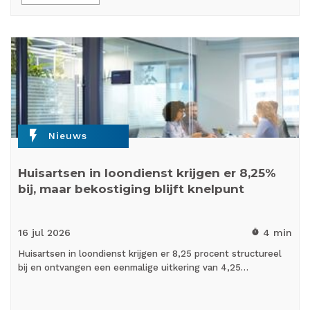
flash_on
Nieuws
Huisartsen in loondienst krijgen er 8,25%
bij, maar bekostiging blijft knelpunt
16 jul
2026
4 min
timer
Huisartsen in loondienst krijgen er 8,25 procent structureel
bij en ontvangen een eenmalige uitkering van 4,25…