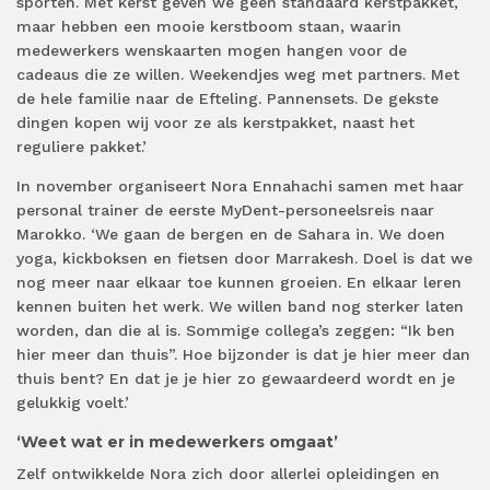
sporten. Met kerst geven we geen standaard kerstpakket,
maar hebben een mooie kerstboom staan, waarin
medewerkers wenskaarten mogen hangen voor de
cadeaus die ze willen. Weekendjes weg met partners. Met
de hele familie naar de Efteling. Pannensets. De gekste
dingen kopen wij voor ze als kerstpakket, naast het
reguliere pakket.’
In november organiseert Nora Ennahachi samen met haar
personal trainer de eerste MyDent-personeelsreis naar
Marokko. ‘We gaan de bergen en de Sahara in. We doen
yoga, kickboksen en fietsen door Marrakesh. Doel is dat we
nog meer naar elkaar toe kunnen groeien. En elkaar leren
kennen buiten het werk. We willen band nog sterker laten
worden, dan die al is. Sommige collega’s zeggen: “Ik ben
hier meer dan thuis”. Hoe bijzonder is dat je hier meer dan
thuis bent? En dat je je hier zo gewaardeerd wordt en je
gelukkig voelt.’
‘Weet wat er in medewerkers omgaat’
Zelf ontwikkelde Nora zich door allerlei opleidingen en