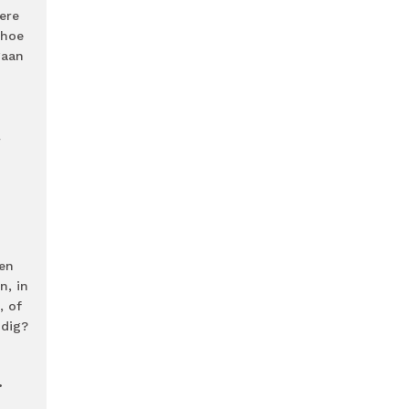
ere
 hoe
gaan
r
den
n, in
, of
odig?
.