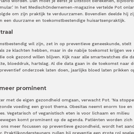
land worden. Dan moet je eerst je uitstoot berekenen, bijvoorb
mular.’ In het MedischOndernemen-magazine vertelde Pot onla
volgde om zijn praktijk te verduurzamen. Bovendien deelde hij zi
an een duurzame en toekomstbestendige huisartsenpraktijk.
traal
mstbestendig wil zijn, zet in op preventieve geneeskunde, stelt
ls ze klachten hebben, maar in de nabije toekomst krijgen we
 ook gezond willen blijven. Kijk naar alle smartwatches die d
te, bloeddruk, hartslag. Al die data gaan in de toekomst naar d
preventief onderzoek laten doen, jaarlijks bloed laten prikken o
 meer prominent
ter met de eigen gezondheid omgaan, verwacht Pot. ‘Na stopp
ezonde voeding een groot thema. Obesitas neemt enorm toe en
es. Vegetarisch of veganistisch eten is voor lichaam en milieu
bewegen komt prominent op de agenda. Patiënten worden zich
 ons meer focussen op preventieve gezondheid, wordt het aand
 Praktijkondersteuners zullen bij preventie een grote rol spelen