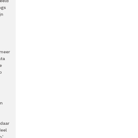
eeld
ngs
jn
 meer
ata
e
p
en
 daar
eel
.’