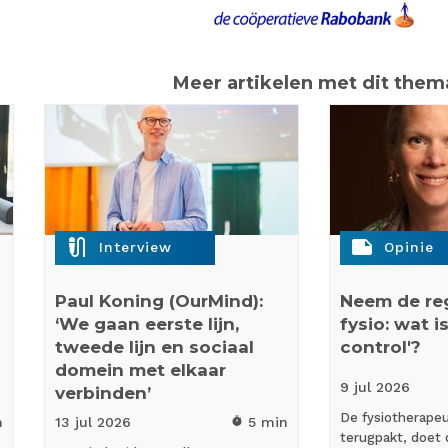
Meer artikelen met dit them
mic_external_on
note
Interview
Opinie
Paul Koning (OurMind):
Neem de reg
‘We gaan eerste lijn,
fysio: wat is
tweede lijn en sociaal
control'?
domein met elkaar
9 jul
2026
verbinden’
De fysiotherapeut
n
13 jul
2026
5 min
timer
terugpakt, doet 