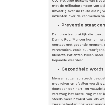
CO2-neutrale huisarts van Neder
met de milieubarometer van Sti
uitvoerig over de route die hij 
inzichten over de kenmerken v
Preventie staat cen
De huisartsenpraktijk die toeko
Dennis Pot. ‘Mensen komen nu a
contact met gezonde mensen, die
verzamelen, zoals zuurstofgehal
huisarts. Patiënten zullen meer 
bepaalde waardes.’
Gezondheid wordt
Mensen zullen zo steeds bewus
met roken en afvallen wordt g
daardoor ook hart- en vaatziekt
verreweg het beste. Nog meer 
steeds meer bewust van. Als we
zieke patiënten ook weer minder.