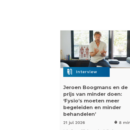
mic_external_on
Interview
Jeroen Boogmans en de
prijs van minder doen:
‘Fysio’s moeten meer
begeleiden en minder
behandelen’
21 jul
2026
8 mi
timer