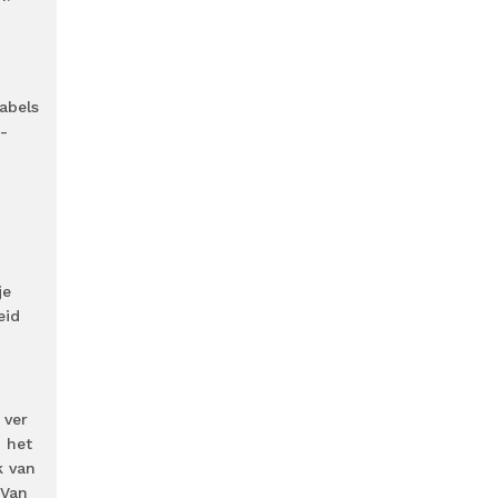
abels
-
je
eid
 ver
n het
k van
 Van