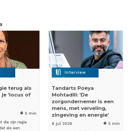
a
mic_external_on
Interview
ie terug als
Tandarts Poeya
 je 'locus of
Mohtadili: 'De
zorgondernemer is een
mens, met verveling,
5 min
timer
zingeving en energie'
 die zijn regie
8 jul
2026
5 min
timer
dat als een