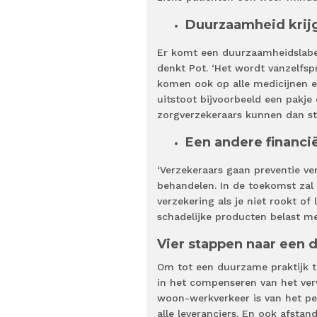
Duurzaamheid krij
Er komt een duurzaamheidslabel 
denkt Pot. ‘Het wordt vanzelfsp
komen ook op alle medicijnen e
uitstoot bijvoorbeeld een pakje
zorgverzekeraars kunnen dan st
Een andere financi
‘Verzekeraars gaan preventie v
behandelen. In de toekomst zal
verzekering als je niet rookt of
schadelijke producten belast met
Vier stappen naar een 
Om tot een duurzame praktijk te 
in het compenseren van het verv
woon-werkverkeer is van het per
alle leveranciers. En ook afsta