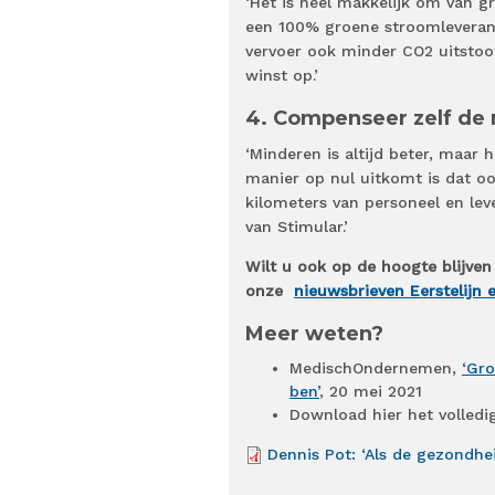
‘Het is heel makkelijk om van g
een 100% groene stroomleveranc
vervoer ook minder CO2 uitstoot,
winst op.’
4. Compenseer zelf de 
‘Minderen is altijd beter, maar
manier op nul uitkomt is dat oo
kilometers van personeel en lev
van Stimular.’
Wilt u ook op de hoogte blijven
onze
nieuwsbrieven Eerstelijn
Meer weten?
MedischOndernemen,
‘Gro
ben’
, 20 mei 2021
Download hier het volledig
Dennis Pot: ‘Als de gezondhe