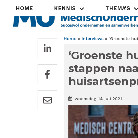
Overslaan
Hoofdnavigatie
HOME
KENNIS
THEMA'S
en
naar
de
inhoud
gaan
Home
Interviews
‘Groenste hui
Kruimelpad
‘Groenste hu
stappen na
huisartsenp
woensdag 14 juli 2021