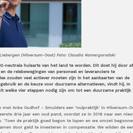
Liebergen (Hilversum-Oost) Foto: Claudia Kamergorodski
2-neutrale huisarts van het land te worden. Dit doet hij door af
 en de reisbewegingen van personeel en leveranciers te
es zouden veel actiever moeten zijn in het aankaarten van de
gebruik en de keuze voor duurzame alternatieven, vindt hij. In
it welke vier stappen nodig zijn om tot een duurzame praktijk 
 met Anke Oudhof – Smulders een ‘nulpraktijk’ in Hilversum-Oo
erste drie jaar een oud pand, voordat ze in 2018 naar een nie
. ‘Toen de praktijk goed begon te lopen en we omzet begonne
men door geld te investeren in compensatie. We wilden de eer