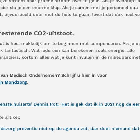
rijze stroom naar groene stroom over te gaan. Als je overstapt 
ier sla je een enorme klap. Als je samen met je personeel qua
 bijvoorbeeld door met de fiets te gaan, levert dat ook heel ve
resterende CO2-uitstoot.
 het is heel makkelijk om te beginnen met compenseren. Als je o
k fantastisch. Wat iedereen kan berekenen zoals energie, alle
eranciers, kortom alles wat je kunt invullen in de milieubarome
 van Medisch Ondernemen? Schrijf u hier in voor
 en Mondzorg
.
enste huisarts’ Dennis Pot: ‘Het is gek dat ik in 2021 nog de eer
e artikel:
idszorg preventie niet op de agenda zet, dan doet niemand dat