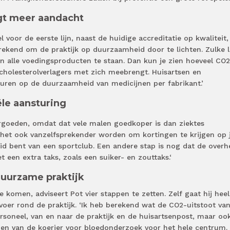
gt meer aandacht
voor de eerste lijn, naast de huidige accreditatie op kwaliteit,
rekend om de praktijk op duurzaamheid door te lichten. Zulke l
n alle voedingsproducten te staan. Dan kun je zien hoeveel CO2
 cholesterolverlagers met zich meebrengt. Huisartsen en
uren op de duurzaamheid van medicijnen per fabrikant.’
ële aansturing
ergoeden, omdat dat vele malen goedkoper is dan ziektes
 het ook vanzelfsprekender worden om kortingen te krijgen op 
 lid bent van een sportclub. Een andere stap is nog dat de overh
 een extra taks, zoals een suiker- en zouttaks.‘
duurzame praktijk
komen, adviseert Pot vier stappen te zetten. Zelf gaat hij heel
oer rond de praktijk. ‘Ik heb berekend wat de CO2-uitstoot va
soneel, van en naar de praktijk en de huisartsenpost, maar oo
nden van de koerier voor bloedonderzoek voor het hele centrum.