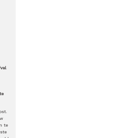
val
te
st.
uw
n te
ste