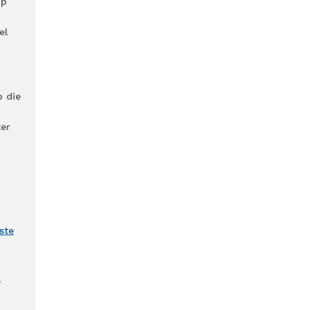
op
el
p die
ter
ste
'