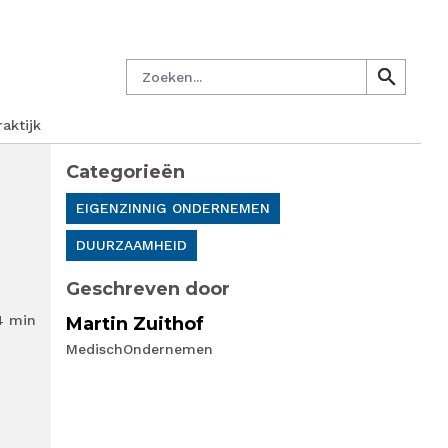
managersnetwerk
Nieuwsbrief
Lid worden
Contact
Zoeken
search
search
aktijk
Categorieën
EIGENZINNIG ONDERNEMEN
DUURZAAMHEID
Geschreven door
4 min
Martin Zuithof
MedischOndernemen