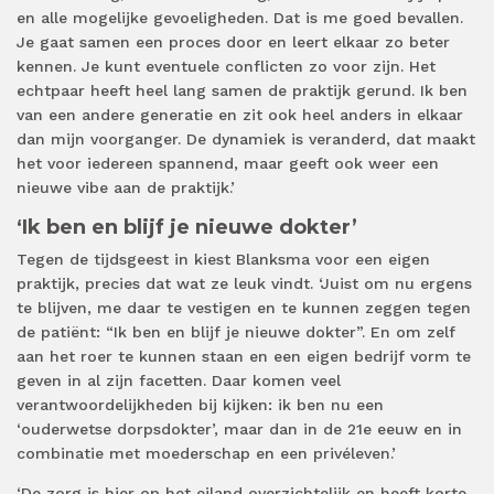
en alle mogelijke gevoeligheden. Dat is me goed bevallen.
Je gaat samen een proces door en leert elkaar zo beter
kennen. Je kunt eventuele conflicten zo voor zijn. Het
echtpaar heeft heel lang samen de praktijk gerund. Ik ben
van een andere generatie en zit ook heel anders in elkaar
dan mijn voorganger. De dynamiek is veranderd, dat maakt
het voor iedereen spannend, maar geeft ook weer een
nieuwe vibe aan de praktijk.’
‘Ik ben en blijf je nieuwe dokter’
Tegen de tijdsgeest in kiest Blanksma voor een eigen
praktijk, precies dat wat ze leuk vindt. ‘Juist om nu ergens
te blijven, me daar te vestigen en te kunnen zeggen tegen
de patiënt: “Ik ben en blijf je nieuwe dokter”. En om zelf
aan het roer te kunnen staan en een eigen bedrijf vorm te
geven in al zijn facetten. Daar komen veel
verantwoordelijkheden bij kijken: ik ben nu een
‘ouderwetse dorpsdokter’, maar dan in de 21e eeuw en in
combinatie met moederschap en een privéleven.’
‘De zorg is hier op het eiland overzichtelijk en heeft korte