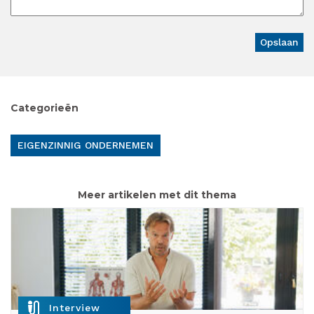
Categorieën
EIGENZINNIG ONDERNEMEN
Meer artikelen met dit thema
mic_external_on
Interview