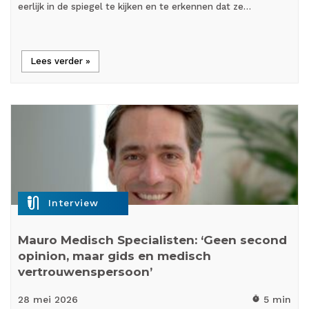
eerlijk in de spiegel te kijken en te erkennen dat ze…
Lees verder »
mic_external_on
Interview
Mauro Medisch Specialisten: ‘Geen second
opinion, maar gids en medisch
vertrouwenspersoon’
28 mei
2026
5 min
timer