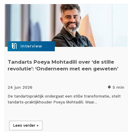
mic_external_on
Interview
Tandarts Poeya Mohtadili over ‘de stille
revolutie’: ‘Onderneem met een geweten’
24 jun
2026
5 min
timer
De tandartspraktijk ondergaat een stille transformatie, stelt
tandarts-praktijkhouder Poeya Mohtadili. Waar…
Lees verder »