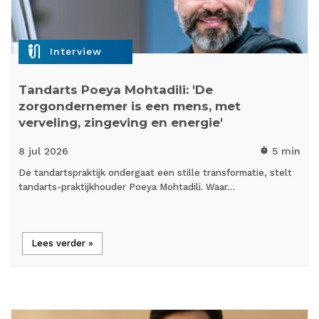
mic_external_on
Interview
Tandarts Poeya Mohtadili: 'De
zorgondernemer is een mens, met
verveling, zingeving en energie'
8 jul
2026
5 min
timer
De tandartspraktijk ondergaat een stille transformatie, stelt
tandarts-praktijkhouder Poeya Mohtadili. Waar…
Lees verder »