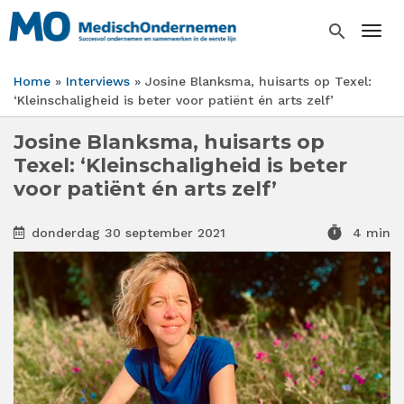
Overslaan
en
search
Togg
naar
de
Home
Interviews
Josine Blanksma, huisarts op Texel:
inhoud
Kruimelpad
‘Kleinschaligheid is beter voor patiënt én arts zelf’
gaan
Josine Blanksma, huisarts op
Texel: ‘Kleinschaligheid is beter
voor patiënt én arts zelf’
timer
donderdag 30 september 2021
4 min