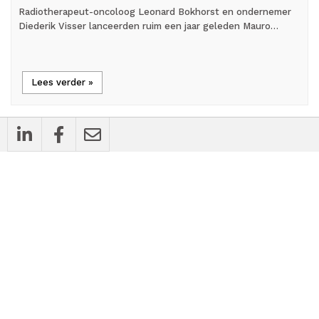
Radiotherapeut-oncoloog Leonard Bokhorst en ondernemer
Diederik Visser lanceerden ruim een jaar geleden Mauro…
Lees verder »
note
Opinie
Stop uitstroom fysiotherapie:
Transformatie naar duurzaam
vakmanschap is strategische noodzaak