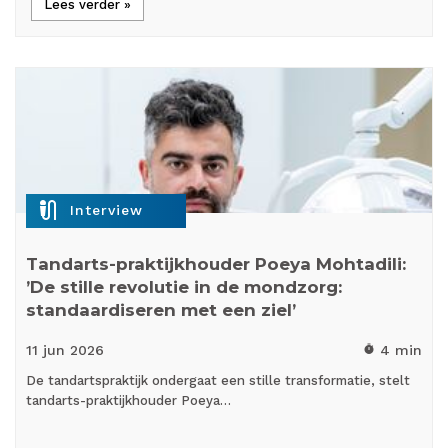
Lees verder »
mic_external_on
Interview
Tandarts-praktijkhouder Poeya Mohtadili:
’De stille revolutie in de mondzorg:
standaardiseren met een ziel’
11 jun
2026
4 min
timer
De tandartspraktijk ondergaat een stille transformatie, stelt
tandarts-praktijkhouder Poeya…