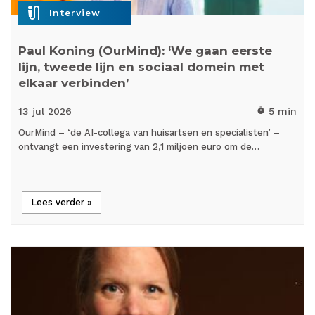
mic_external_on
Interview
Paul Koning (OurMind): ‘We gaan eerste
lijn, tweede lijn en sociaal domein met
elkaar verbinden’
13 jul
2026
5 min
timer
OurMind – ‘de AI-collega van huisartsen en specialisten’ –
ontvangt een investering van 2,1 miljoen euro om de…
Lees verder »