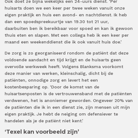
Ook doet ze bijna wekelijks een 24-uurs dienst. ‘Per
huisarts doen we een keer per twee weken vanuit onze
eigen praktijk en huis een avond- en nachtdienst. Ik heb
dan een spoedspreekuurtje van 19.30 tot 21 uur,
daarbuiten ben ik bereikbaar voor spoed en kan ik gewoon
thuis eten en slapen. Met een collega heb ik een keer per
maand een weekenddienst die ik ook vanuit huis doe.’
De zorg is zo georganiseerd rondom de patiënt dat deze
voldoende aandacht en tijd krijgt en de huisarts geen
overvolle werkweek heeft. Volgens Blanksma voorkomt
deze manier van werken, kleinschalig, dicht bij de
patiënten, onnodige zorg en levert het een
kostenbesparing op. ‘Door de komst van de
huisartsenposten is de vertrouwensband met de patiënten
verdwenen, het is anoniemer geworden. Ongeveer 20% van
de patiënten die ik in een dienst zie, zijn mensen uit mijn
eigen praktijk. Je hebt de neiging om defensiever te
handelen als je de patiënt niet kent.’
‘Texel kan voorbeeld zijn’