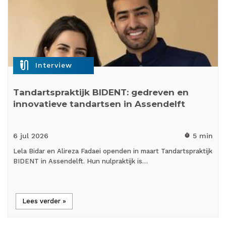
mic_external_on
Interview
Tandartspraktijk BIDENT: gedreven en
innovatieve tandartsen in Assendelft
6 jul
2026
5 min
timer
Lela Bidar en Alireza Fadaei openden in maart Tandartspraktijk
BIDENT in Assendelft. Hun nulpraktijk is…
Lees verder »