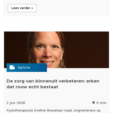
Lees verder »
note
Opinie
De zorg van binnenuit verbeteren: erken
dat rouw echt bestaat
2 jun
2026
5 min
timer
Fysiotherapeute Eveline Bosselaar roept zorgverleners op