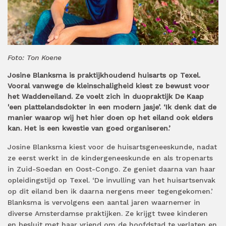
Foto: Ton Koene
Josine Blanksma is praktijkhoudend huisarts op Texel.
Vooral vanwege de kleinschaligheid kiest ze bewust voor
het Waddeneiland. Ze voelt zich in duopraktijk De Kaap
'een plattelandsdokter in een modern jasje’. ‘Ik denk dat de
manier waarop wij het hier doen op het eiland ook elders
kan. Het is een kwestie van goed organiseren.’
Josine Blanksma kiest voor de huisartsgeneeskunde, nadat
ze eerst werkt in de kindergeneeskunde en als tropenarts
in Zuid-Soedan en Oost-Congo. Ze geniet daarna van haar
opleidingstijd op Texel. ‘De invulling van het huisartsenvak
op dit eiland ben ik daarna nergens meer tegengekomen.’
Blanksma is vervolgens een aantal jaren waarnemer in
diverse Amsterdamse praktijken. Ze krijgt twee kinderen
en besluit met haar vriend om de hoofdstad te verlaten en