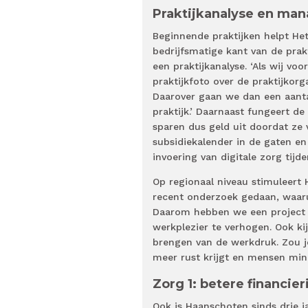
Praktijkanalyse en m
Beginnende praktijken helpt H
bedrijfsmatige kant van de prak
een praktijkanalyse. ‘Als wij vo
praktijkfoto over de praktijkorg
Daarover gaan we dan een aantal
praktijk.’ Daarnaast fungeert de
sparen dus geld uit doordat ze
subsidiekalender in de gaten en
invoering van digitale zorg tijde
Op regionaal niveau stimuleert 
recent onderzoek gedaan, waarui
Daarom hebben we een project W
werkplezier te verhogen. Ook ki
brengen van de werkdruk. Zou j
meer rust krijgt en mensen min
Zorg 1: betere financie
Ook is Haanschoten sinds drie ja