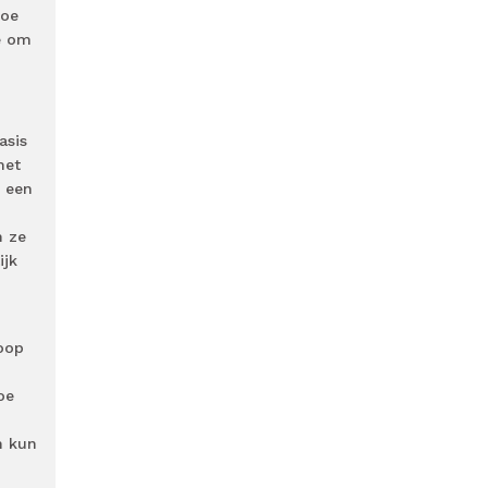
hoe
e om
asis
met
m een
n ze
ijk
koop
oe
n kun