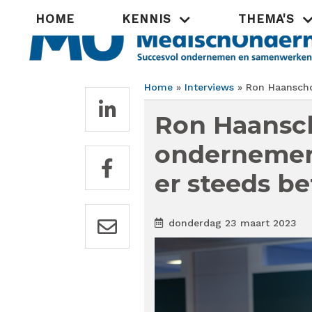
Overslaan
Hoofdnavigatie
HOME
KENNIS
THEMA'S
en
naar
de
inhoud
gaan
Home
Interviews
Ron Haanschot
Kruimelpad
Ron Haansch
ondernemer:
er steeds be
donderdag 23 maart 2023