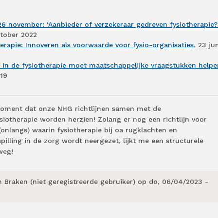
26 november: ‘Aanbieder of verzekeraar gedreven fysiotherapie
ktober 2022
erapie: Innoveren als voorwaarde voor fysio-organisaties
, 23 ju
e in de fysiotherapie moet maatschappelijke vraagstukken helpe
19
 moment dat onze NHG richtlijnen samen met de
iotherapie worden herzien! Zolang er nog een richtlijn voor
onlangs) waarin fysiotherapie bij oa rugklachten en
pilling in de zorg wordt neergezet, lijkt me een structurele
weg!
 Braken (niet geregistreerde gebruiker)
op do, 06/04/2023 -