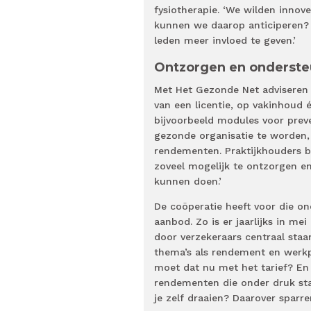
fysiotherapie. ‘We wilden innov
kunnen we daarop anticiperen?
leden meer invloed te geven.’
Ontzorgen en onderst
Met Het Gezonde Net adviseren 
van een licentie, op vakinhoud 
bijvoorbeeld modules voor preve
gezonde organisatie te worden,
rendementen. Praktijkhouders bl
zoveel mogelijk te ontzorgen e
kunnen doen.’
De coöperatie heeft voor die ond
aanbod. Zo is er jaarlijks in me
door verzekeraars centraal staa
thema’s als rendement en werkpl
moet dat nu met het tarief? En 
rendementen die onder druk sta
je zelf draaien? Daarover sparre