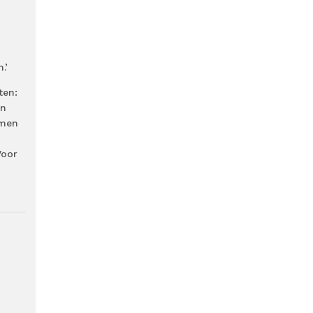
n
.’
ten:
en
emen
Voor