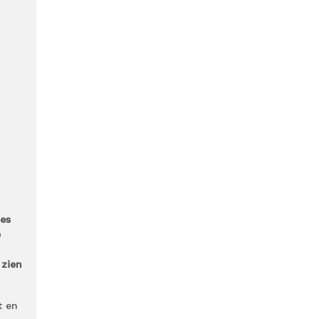
ies
e
 zien
t en