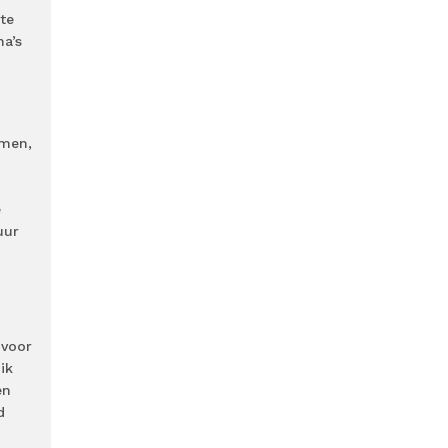
te
a’s
omen,
e
uur
 voor
ik
en
d