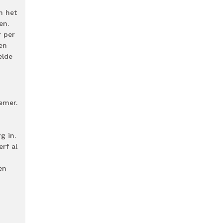
n het
en.
r per
en
elde
emer.
g in.
rf al
en