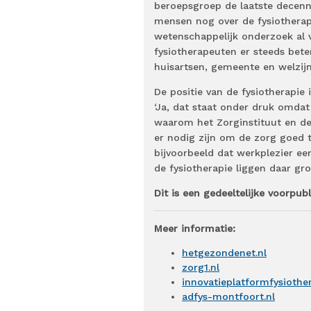
beroepsgroep de laatste decenni
mensen nog over de fysiotherape
wetenschappelijk onderzoek al v
fysiotherapeuten er steeds bete
huisartsen, gemeente en welzijn
De positie van de fysiotherapie
‘Ja, dat staat onder druk omda
waarom het Zorginstituut en de
er nodig zijn om de zorg goed 
bijvoorbeeld dat werkplezier een
de fysiotherapie liggen daar gro
Dit is een gedeeltelijke voorpub
Meer informatie:
hetgezondenet.nl
zorg1.nl
innovatieplatformfysiother
adfys-montfoort.nl