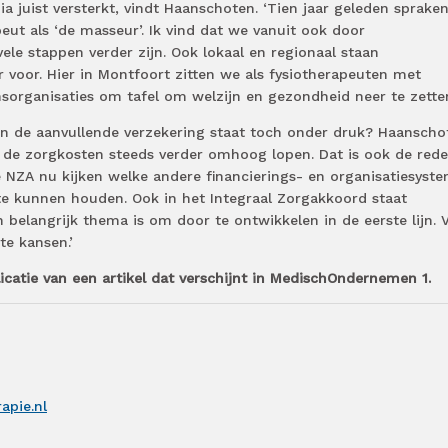
a juist versterkt, vindt Haanschoten. ‘Tien jaar geleden sprake
ut als ‘de masseur’. Ik vind dat we vanuit ook door
ele stappen verder zijn. Ook lokaal en regionaal staan
r voor. Hier in Montfoort zitten we als fysiotherapeuten met
sorganisaties om tafel om welzijn en gezondheid neer te zetten
 in de aanvullende verzekering staat toch onder druk? Haanscho
t de zorgkosten steeds verder omhoog lopen. Dat is ook de red
 NZA nu kijken welke andere financierings- en organisatiesyst
te kunnen houden. Ook in het Integraal Zorgakkoord staat
 belangrijk thema is om door te ontwikkelen in de eerste lijn. 
te kansen.’
licatie van een artikel dat verschijnt in MedischOndernemen 1.
apie.nl