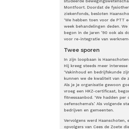
studeerde bewegingswetenschapp
Montfoort. Doordat de fysiother
ziekenfonds, besloten Haanschot
‘We hebben toen voor de PTT ee
week behandelingen deden. We he
begon in de jaren ’90 ook als d
voor re-integratie van werkneme
Twee sporen
In zijn loopbaan is Haanschoten
Hij kreeg steeds meer interesse
‘Vakinhoud en bedrijfskunde zij
kunnen we de kwaliteit van de z
Als je je organisatie gewoon go
vroeg een HKZ-certificaat, beg
fitnessaanbod. ‘We hadden per 
oefenschema's.’ Als volgende s
bedrijven en gemeenten.
Vervolgens werd Haanschoten, e
opvolgers van Cees de Zoete die