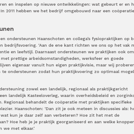
eren en inspelen op nieuwe ontwikkelingen: wat gebeurt er en 
 In 2011 hebben we het bedrijf omgebouwd naar een coöperati
eunen
en ondersteunen Haanschoten en collega’s fysiopraktijken op b
én bedrijfsvoering. ‘Aan de ene kant richten we ons op het vak 
ntie en leefstijl. Daarnaast ondersteunen we praktijken ook o
 met prettige arbeidsomstandigheden, werksfeer en goede
ijven eigenaar vanuit hun eigen praktijkvisie, maar wij probere
n te ondersteunen zodat hun praktijkvoering zo optimaal mogel
ersteuning zowel een landelijk, regionaal als praktijkgericht
i een landelijk Kasteeloverleg, waarin overheidsbeleid en zorgin
n. Regionaal behandelt de coöperatie met praktijken specifieke
ezier. Haanschoten: ‘Dan zit je ook meteen in discussies als: h
wat kun je daar zelf aan verbeteren? Hoe zit het met de
an? Hoe heb je je praktijk georganiseerd en aan welke knoppe
n we met elkaar.’