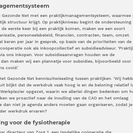
anagementsysteem
et Gezonde Net met een praktijkmanagementsysteem, waarmee 
tijk structuur krijgt. Op praktijkniveau begint de ondersteuning
or de eerste keer bij een praktijk komen, maken we een soort
anisatie, personeelsbeleid, financiën, contracten, team, omzet.
 keren per jaar in gesprek, op basis van de prioriteiten van de
 coöperatie ook als inkoopcollectief en subsidieadviseur. ‘Prakti
 via ons inkopen. Voor subsidieaanvragen houden we de
 dan maken wij een plannetje voor subsidies, bijvoorbeeld voor
ns covid.’
Het Gezonde Net kennisuitwisseling tussen praktijken. ‘Wij heb
t blijkt dat de werkdruk vaak hoog is en de beloning relatief l
erkplezier opgezet, waarin we allerlei dingen bedenken om h
jken we proactief naar de invulling van de CAO en het omlaag
e dan niet je agenda anders moeten gaan organiseren, zodat je
der werkdruk ervaren?
ring voor de fysiotherapie
ar directeur van Zorg 1, een landelijke coöperatie die