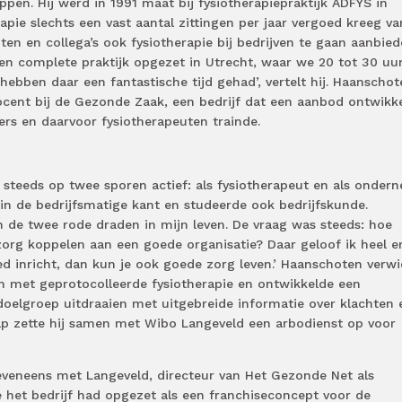
en. Hij werd in 1991 maat bij fysiotherapiepraktijk ADFYS in
apie slechts een vast aantal zittingen per jaar vergoed kreeg va
en en collega’s ook fysiotherapie bij bedrijven te gaan aanbied
n complete praktijk opgezet in Utrecht, waar we 20 tot 30 uu
bben daar een fantastische tijd gehad’, vertelt hij. Haanschot
ocent bij de Gezonde Zaak, een bedrijf dat een aanbod ontwikk
rs en daarvoor fysiotherapeuten trainde.
 steeds op twee sporen actief: als fysiotherapeut en als ondern
 in de bedrijfsmatige kant en studeerde ook bedrijfskunde.
n de twee rode draden in mijn leven. De vraag was steeds: hoe
org koppelen aan een goede organisatie? Daar geloof ik heel er
ed inricht, dan kun je ook goede zorg leven.’ Haanschoten verwie
on met geprotocolleerde fysiotherapie en ontwikkelde een
doelgroep uitdraaien met uitgebreide informatie over klachten 
tap zette hij samen met Wibo Langeveld een arbodienst op voor
veneens met Langeveld, directeur van Het Gezonde Net als
 het bedrijf had opgezet als een franchiseconcept voor de