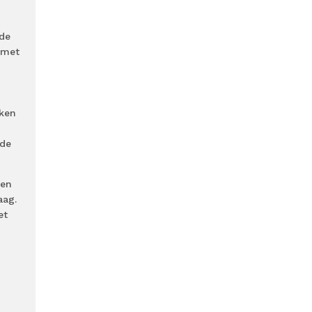
de
 met
jken
 de
ben
aag.
et