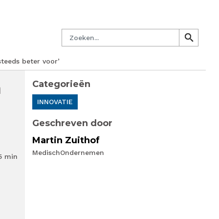
managersnetwerk
Nieuwsbrief
Lid worden
Contact
Zoeken
search
search
teeds beter voor’
n
Categorieën
INNOVATIE
Geschreven door
Martin Zuithof
MedischOndernemen
5 min