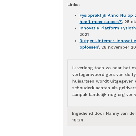
Links:
Fysiopraktijk Anno Nu op 
heeft meer succes?’
, 25 o
Innovatie Platform Fysioth
2021
Rutger IJntema: ‘Innovati
oplossen’
, 28 november 20
Ik verlang toch zo naar het
vertegenwoordigers van de fys
huisartsen wordt uitgegeven (
schouderklachten als geldvers
aanpak landelijk nog erg ver 
Ingediend door
Nanny van den
18:34