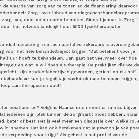
de waarde van zorg aan te tonen en de financiering daarvoor 
 onderhandelt Zorg1 over inhoud van diagnosebehandelprogramm
zorg aan, door de outcome te meten. Sinds 1 januari is Zorg 1
door het netwerk landelijk liefst 5500 fysiotherapeuten
bundelfinanciering’ met een aantal verzekeraars is overeengek
g voor het hele behandeltraject krijgen. ‘Dat betekent voor je
k half uur hoeft te behandelen. Dan gaat het veel meer over hoe
 inregelt en wat je wil doen als therapie. De praktijken die we d
ngericht, zijn productiebedrijven geworden, gericht op elk half 
 behandelen kun je tegelijk je werkdruk naar beneden krijgen,
rloop aan therapeuten doet.’
eter positioneren? Volgens Haanschoten moet er ruimte blijven
nd dat iedereen zijn plek binnen de zorgmarkt moet hebben, maar 
d, beter of best. Het is veel meer een discussie over welke rol 
d wilt innemen. Dat kan ook betekenen dat je gewoon je vak goe
de vergoeding voor krijgt.’ Als geheel is het profiel van de