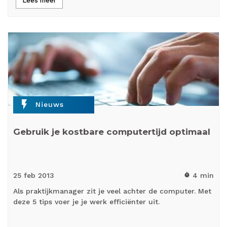
Lees meer
flash_on
Nieuws
Gebruik je kostbare computertijd optimaal
25 feb
2013
4 min
timer
Als praktijkmanager zit je veel achter de computer. Met
deze 5 tips voer je je werk efficiënter uit.