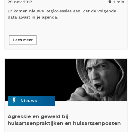
29 nov
2012
1 min
timer
Er komen nieuwe RegioSessies aan. Zet de volgende
data alvast in je agenda.
Lees meer
flash_on
Nieuws
Agressie en geweld bij
huisartsenpraktijken en huisartsenposten