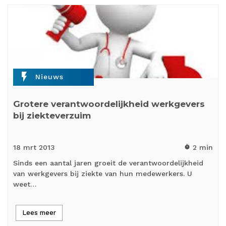
flash_on
Nieuws
Grotere verantwoordelijkheid werkgevers
bij ziekteverzuim
18 mrt
2013
2 min
timer
Sinds een aantal jaren groeit de verantwoordelijkheid
van werkgevers bij ziekte van hun medewerkers. U
weet…
Lees meer