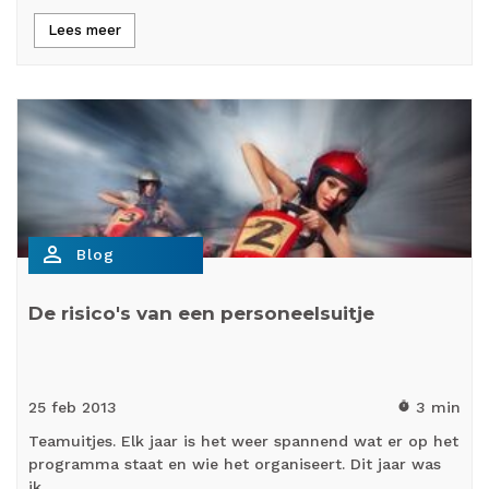
Lees meer
person_outline
Blog
De risico's van een personeelsuitje
25 feb
2013
3 min
timer
Teamuitjes. Elk jaar is het weer spannend wat er op het
programma staat en wie het organiseert. Dit jaar was
ik…