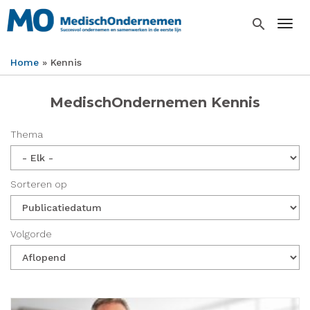
Overslaan
en
search
Togg
naar
de
Home
Kennis
inhoud
Kruimelpad
gaan
MedischOndernemen Kennis
Thema
Sorteren op
Volgorde