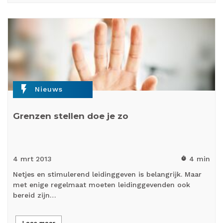
flash_on
Nieuws
Grenzen stellen doe je zo
4 mrt
2013
4 min
timer
Netjes en stimulerend leidinggeven is belangrijk. Maar
met enige regelmaat moeten leidinggevenden ook
bereid zijn…