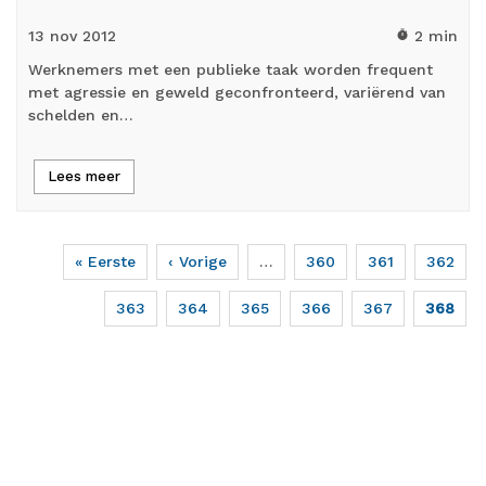
13 nov
2012
2 min
timer
Werknemers met een publieke taak worden frequent
met agressie en geweld geconfronteerd, variërend van
schelden en…
Lees meer
Eerste
« Eerste
Vorige
‹ Vorige
…
Page
360
Page
361
Page
362
Paginering
pagina
pagina
Page
363
Page
364
Page
365
Page
366
Page
367
Huidige
368
pagina