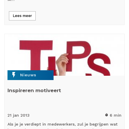
Lees meer
flash_on
Nieuws
Inspireren motiveert
21 jan
2013
6 min
timer
Als je je verdiept in medewerkers, zul je begrijpen wat