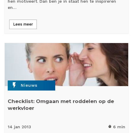
hen motiveert. Dan ben je in staat hen te inspireren
en…
Lees meer
flash_on
Nieuws
Checklist: Omgaan met roddelen op de
werkvloer
14 jan
2013
6 min
timer