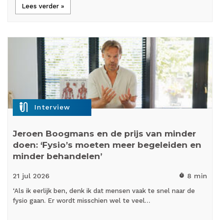
Lees verder »
mic_external_on
Interview
Jeroen Boogmans en de prijs van minder
doen: ‘Fysio’s moeten meer begeleiden en
minder behandelen’
21 jul
2026
8 min
timer
‘Als ik eerlijk ben, denk ik dat mensen vaak te snel naar de
fysio gaan. Er wordt misschien wel te veel…