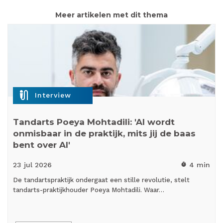
Meer artikelen met dit thema
mic_external_on
Interview
Tandarts Poeya Mohtadili: 'AI wordt
onmisbaar in de praktijk, mits jij de baas
bent over AI'
23 jul
2026
4 min
timer
De tandartspraktijk ondergaat een stille revolutie, stelt
tandarts-praktijkhouder Poeya Mohtadili. Waar…