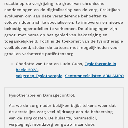
reactie op de vergrijzing, de groei van chronische
aandoeningen en de digitalisering van de zorg. Praktijken
evolueren om aan deze veranderende behoeften te
voldoen door zich te specialiseren, te innoveren en nieuwe
bekostigingsmodellen te verkennen. De uitdagingen zijn
groot, met name op het gebied van bekostiging en
toegankelijkheid. Toch is de toekomst van de fysiotherapie
veelbelovend, stellen de auteurs met mogelijkheden voor
groei en verbeterde patiëntenzorg.
Charlotte van Laar en Ludo Guns,
Fysiotherapie in
beeld 2023
,
Vakgroep Fysiotherapie
,
Sectorspecialisten ABN AMRO
Fysiotherapie en Damagecontrol.
Als we de zorg nader bekijken blijkt telkens weer dat
de eerstelijns zorg veel bijdraagt aan de beheersing
van de zorgkosten. De huisarts, paramedici,
verpleging, mondzorg en ga zo maar door.