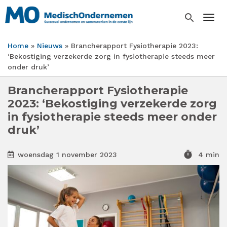
Overslaan
en
search
Togg
naar
de
Home
Nieuws
Brancherapport Fysiotherapie 2023:
inhoud
Kruimelpad
‘Bekostiging verzekerde zorg in fysiotherapie steeds meer
gaan
onder druk’
Brancherapport Fysiotherapie
2023: ‘Bekostiging verzekerde zorg
in fysiotherapie steeds meer onder
druk’
timer
woensdag 1 november 2023
4 min