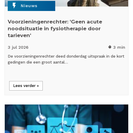
flash_on
Nieuws
Voorzieningenrechter: 'Geen acute
noodsituatie in fysiotherapie door
tarieven'
3 jul
2026
3 min
timer
De voorzieningenrechter deed donderdag uitspraak in de kort
gedingen die een groot aantal…
Lees verder »