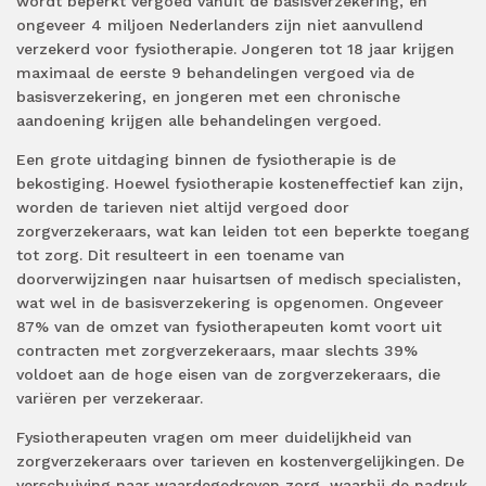
wordt beperkt vergoed vanuit de basisverzekering, en
ongeveer 4 miljoen Nederlanders zijn niet aanvullend
verzekerd voor fysiotherapie. Jongeren tot 18 jaar krijgen
maximaal de eerste 9 behandelingen vergoed via de
basisverzekering, en jongeren met een chronische
aandoening krijgen alle behandelingen vergoed.
Een grote uitdaging binnen de fysiotherapie is de
bekostiging. Hoewel fysiotherapie kosteneffectief kan zijn,
worden de tarieven niet altijd vergoed door
zorgverzekeraars, wat kan leiden tot een beperkte toegang
tot zorg. Dit resulteert in een toename van
doorverwijzingen naar huisartsen of medisch specialisten,
wat wel in de basisverzekering is opgenomen. Ongeveer
87% van de omzet van fysiotherapeuten komt voort uit
contracten met zorgverzekeraars, maar slechts 39%
voldoet aan de hoge eisen van de zorgverzekeraars, die
variëren per verzekeraar.
Fysiotherapeuten vragen om meer duidelijkheid van
zorgverzekeraars over tarieven en kostenvergelijkingen. De
verschuiving naar waardegedreven zorg, waarbij de nadruk