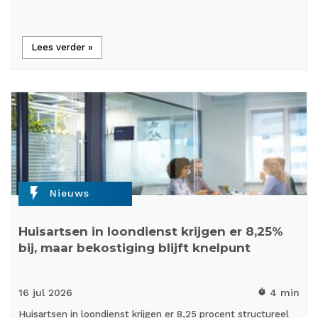
Lees verder »
flash_on
Nieuws
Huisartsen in loondienst krijgen er 8,25%
bij, maar bekostiging blijft knelpunt
16 jul
2026
4 min
timer
Huisartsen in loondienst krijgen er 8,25 procent structureel