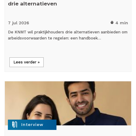
drie alternatieven
7 jul
2026
4 min
timer
De KNMT wil praktijkhouders drie alternatieven aanbieden om
arbeidsvoorwaarden te regelen: een handboek…
Lees verder »
mic_external_on
Interview