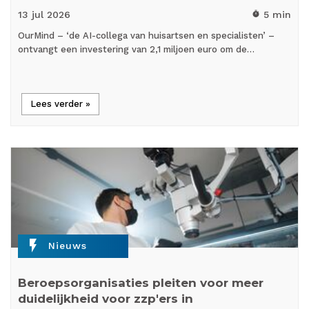
13 jul
2026
5 min
timer
OurMind – ‘de AI-collega van huisartsen en specialisten’ –
ontvangt een investering van 2,1 miljoen euro om de…
Lees verder »
flash_on
Nieuws
Beroepsorganisaties pleiten voor meer
duidelijkheid voor zzp'ers in