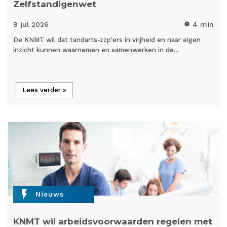
Zelfstandigenwet
9 jul
2026
4 min
timer
De KNMT wil dat tandarts-zzp'ers in vrijheid en naar eigen
inzicht kunnen waarnemen en samenwerken in de…
Lees verder »
flash_on
Nieuws
KNMT wil arbeidsvoorwaarden regelen met