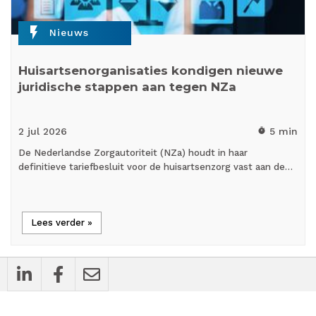
flash_on
Nieuws
Huisartsenorganisaties kondigen nieuwe
juridische stappen aan tegen NZa
2 jul
2026
5 min
timer
De Nederlandse Zorgautoriteit (NZa) houdt in haar
definitieve tariefbesluit voor de huisartsenzorg vast aan de…
Lees verder »