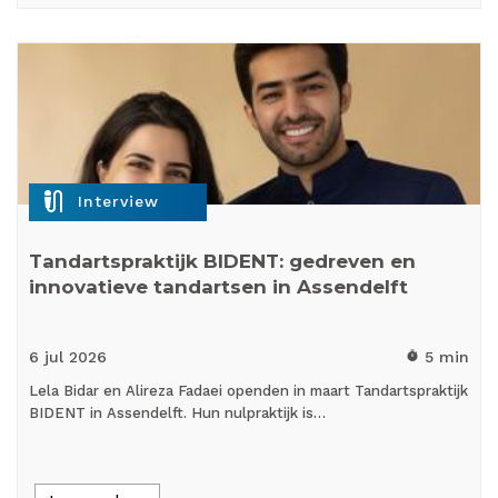
mic_external_on
Interview
Tandartspraktijk BIDENT: gedreven en
innovatieve tandartsen in Assendelft
6 jul
2026
5 min
timer
Lela Bidar en Alireza Fadaei openden in maart Tandartspraktijk
BIDENT in Assendelft. Hun nulpraktijk is…