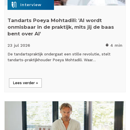
mic_external_on
Interview
Tandarts Poeya Mohtadili: 'AI wordt
onmisbaar in de praktijk, mits jij de baas
bent over AI'
23 jul
2026
4 min
timer
De tandartspraktijk ondergaat een stille revolutie, stelt
tandarts-praktijkhouder Poeya Mohtadili. Waar…
Lees verder »