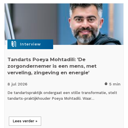
mic_external_on
Interview
Tandarts Poeya Mohtadili: 'De
zorgondernemer is een mens, met
verveling, zingeving en energie'
8 jul
2026
5 min
timer
De tandartspraktijk ondergaat een stille transformatie, stelt
tandarts-praktijkhouder Poeya Mohtadili. Waar…
Lees verder »