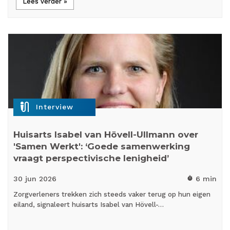
Lees verder »
mic_external_on
Interview
Huisarts Isabel van Hövell-Ullmann over
'Samen Werkt': ‘Goede samenwerking
vraagt perspectivische lenigheid’
30 jun
2026
6 min
timer
Zorgverleners trekken zich steeds vaker terug op hun eigen
eiland, signaleert huisarts Isabel van Hövell-…