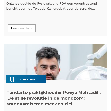
Onlangs deelde de Fysiovakbond FDV een verontrustend
bericht over het Tweede Kamerdebat over de zorg: de…
Lees verder »
mic_external_on
Interview
Tandarts-praktijkhouder Poeya Mohtadili:
’De stille revolutie in de mondzorg:
standaardiseren met een ziel’