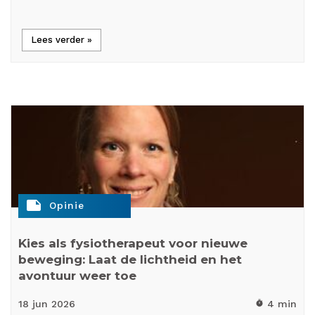
Lees verder »
note
Opinie
Kies als fysiotherapeut voor nieuwe
beweging: Laat de lichtheid en het
avontuur weer toe
18 jun
2026
4 min
timer