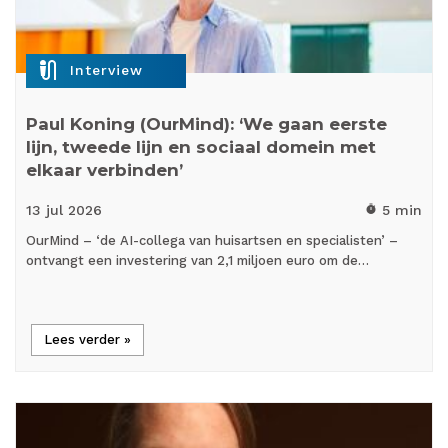
mic_external_on
Interview
Paul Koning (OurMind): ‘We gaan eerste
lijn, tweede lijn en sociaal domein met
elkaar verbinden’
13 jul
2026
5 min
timer
OurMind – ‘de AI-collega van huisartsen en specialisten’ –
ontvangt een investering van 2,1 miljoen euro om de…
Lees verder »