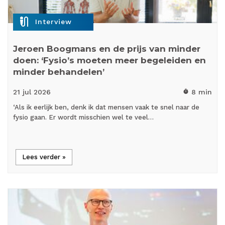
mic_external_on
Interview
Jeroen Boogmans en de prijs van minder
doen: ‘Fysio’s moeten meer begeleiden en
minder behandelen’
21 jul
2026
8 min
timer
‘Als ik eerlijk ben, denk ik dat mensen vaak te snel naar de
fysio gaan. Er wordt misschien wel te veel…
Lees verder »