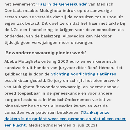
het evenement
‘Taal in de Geneeskunde’
van Medisch
Contact, maakte Mulugheta indruk op de aanwezige
artsen toen ze vertelde dat zij de consulten tot nu toe uit
eigen zak betaalt. Dit doet ze omdat het haar niet lukte bij
de NZa een financiering te krijgen voor deze consulten als
onderdeel van de basiszorg. AlloMedics kan hierdoor
tijdelijk geen verwijzingen meer ontvangen.
‘Bewonderenswaardig pionierswerk’
Abeba Mulugheta ontving 2000 euro en een keramisch
kunstwerk uit handen van juryvoorzitter René Héman. Het
geldbedrag is door de
Stichting Voorlichting Patiënten
beschikbaar gesteld. De jury omschrijft het pionierswerk
van Mulugheta ‘bewonderenswaardig’ en noemt aanpak
breed toepasbaar in de geneeskunde en voor andere
zorgprofessionals. In MedischOndernemen vertelt ze
binnenkort hoe ze tot AlloMedics kwam en wat de
consulten voor patiënten betekenen. (
‘Dankzij onze
dokters is de patiënt weer een persoon en niet alleen meer
een klacht’
, MedischOndernemen 3, juli 2023)