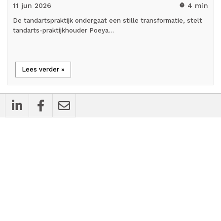
11 jun
2026
4 min
timer
De tandartspraktijk ondergaat een stille transformatie, stelt
tandarts-praktijkhouder Poeya…
Lees verder »
cases
Bedrijfsnieuws
Haal meer uit je oefenzaal: zo richt je jouw
fysiotherapiepraktijk slim en
toekomstgericht in