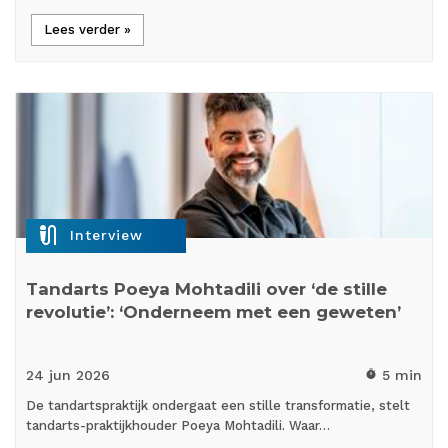
Lees verder »
mic_external_on
Interview
Tandarts Poeya Mohtadili over ‘de stille
revolutie’: ‘Onderneem met een geweten’
24 jun
2026
5 min
timer
De tandartspraktijk ondergaat een stille transformatie, stelt
tandarts-praktijkhouder Poeya Mohtadili. Waar…