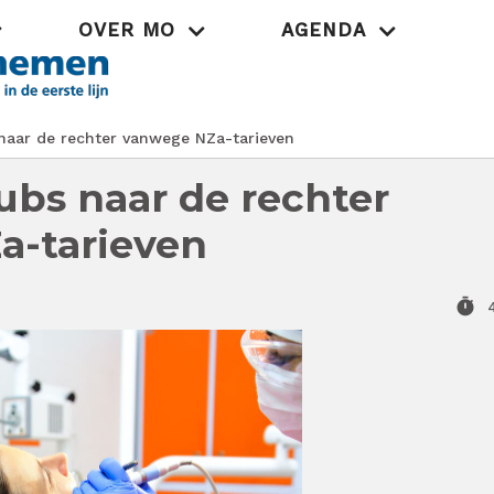
OVER MO
AGENDA
Praktijk
aar de rechter vanwege NZa-tarieven
bs naar de rechter
a-tarieven
timer