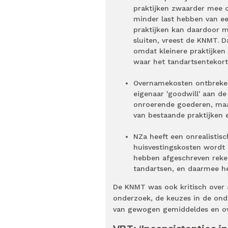
praktijken zwaarder mee da
minder last hebben van een
praktijken kan daardoor m
sluiten, vreest de KNMT. D
omdat kleinere praktijken v
waar het tandartsentekort
Overnamekosten ontbreken 
eigenaar 'goodwill' aan d
onroerende goederen, maa
van bestaande praktijken e
NZa heeft een onrealistisc
huisvestingskosten wordt
hebben afgeschreven reken
tandartsen, en daarmee h
De KNMT was ook kritisch over 
onderzoek, de keuzes in de ond
van gewogen gemiddeldes en ove