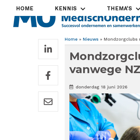
Overslaan
Hoofdnavigatie
HOME
KENNIS
THEMA'S
en
naar
de
inhoud
gaan
Home
Nieuws
Mondzorgclubs n
Kruimelpad
Mondzorgclu
vanwege NZ
donderdag 18 juni 2026