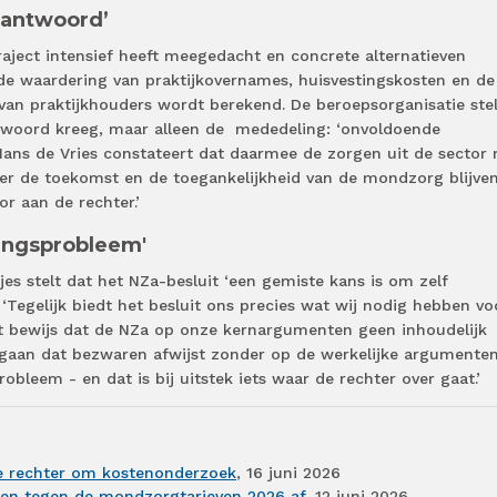
eantwoord’
raject intensief heeft meegedacht en concrete alternatieven
e waardering van praktijkovernames, huisvestingskosten en de
van praktijkhouders wordt berekend. De beroepsorganisatie stel
rwoord kreeg, maar alleen de
mededeling: ‘onvoldoende
ans de Vries constateert dat daarmee de zorgen uit de sector 
r de toekomst en de toegankelijkheid van de mondzorg blijve
r aan de rechter.’
ingsprobleem'
jes stelt dat het NZa-besluit ‘een gemiste kans is om zelf
 ‘Tegelijk biedt het besluit ons precies wat wij nodig hebben vo
t bewijs dat de NZa op onze kernargumenten geen inhoudelijk
gaan dat bezwaren afwijst zonder op de werkelijke argumenten
obleem - en dat is bij uitstek iets waar de rechter over gaat.’
e rechter om kostenonderzoek
, 16 juni 2026
ren tegen de mondzorgtarieven 2026 af
, 12 juni 2026