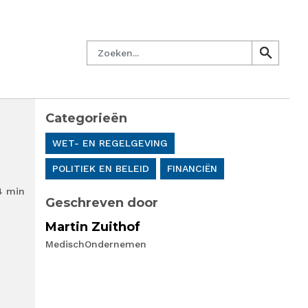
managersnetwerk
Nieuwsbrief
Lid worden
Contact
Zoeken
search
search
Categorieën
WET- EN REGELGEVING
POLITIEK EN BELEID
FINANCIËN
4 min
Geschreven door
Martin Zuithof
MedischOndernemen