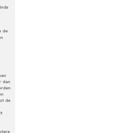
inds
n de
en
van
r dan
orden
en
ot de
it
otere