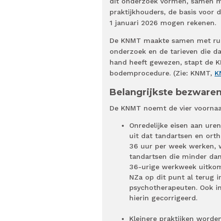
dit onderzoek vormen, samen m
praktijkhouders, de basis voor
1 januari 2026 mogen rekenen.
De KNMT maakte samen met ruim
onderzoek en de tarieven die da
hand heeft gewezen, stapt de K
bodemprocedure. (Zie: KNMT,
K
Belangrijkste bezware
De KNMT noemt de vier voorna
Onredelijke eisen aan ure
uit dat tandartsen en ort
36 uur per week werken, w
tandartsen die minder da
36-urige werkweek uitkome
NZa op dit punt al terug 
psychotherapeuten. Ook i
hierin gecorrigeerd.
Kleinere praktijken worde