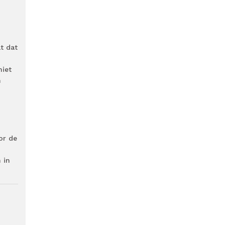
t dat
niet
n
or de
 in