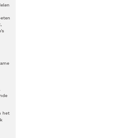
delen
oeten
,
’s
name
l
ende
n het
ik