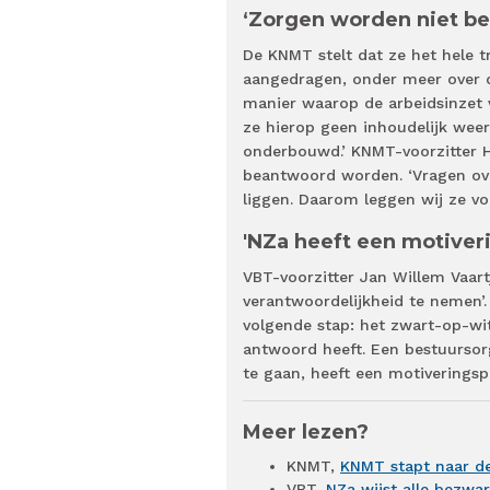
‘Zorgen worden niet b
De KNMT stelt dat ze het hele t
aangedragen, onder meer over d
manier waarop de arbeidsinzet 
ze hierop geen inhoudelijk wee
onderbouwd.’ KNMT-voorzitter H
beantwoord worden. ‘Vragen ove
liggen. Daarom leggen wij ze voo
'NZa heeft een motiver
VBT-voorzitter Jan Willem Vaart
verantwoordelijkheid te nemen’.
volgende stap: het zwart-op-wi
antwoord heeft. Een bestuursor
te gaan, heeft een motiveringspr
Meer lezen?
KNMT,
KNMT stapt naar d
VBT,
NZa wijst alle bezwa