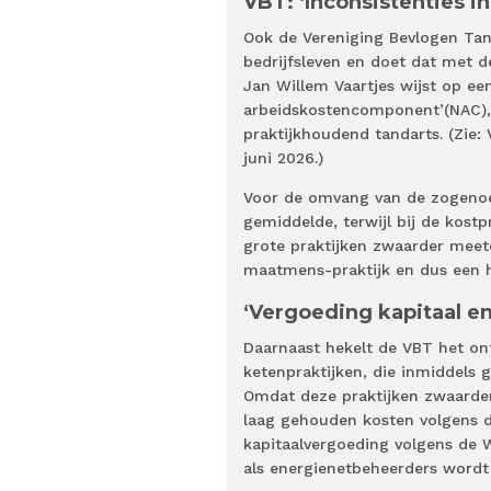
VBT: ‘Inconsistenties 
Ook de Vereniging Bevlogen Tand
bedrijfsleven en doet dat met d
Jan Willem Vaartjes wijst op ee
arbeidskostencomponent’(NAC), 
praktijkhoudend tandarts. (Zie:
juni 2026.)
Voor de omvang van de zogenoe
gemiddelde, terwijl bij de kos
grote praktijken zwaarder meet
maatmens-praktijk en dus een h
‘Vergoeding kapitaal e
Daarnaast hekelt de VBT het on
ketenpraktijken, die inmiddels 
Omdat deze praktijken zwaarde
laag gehouden kosten volgens de
kapitaalvergoeding volgens de
als energienetbeheerders wordt 