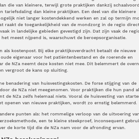
n die van kleinere, terwijl grote praktijken dankzij schaalvoor
 tariefsdaling dan kleine praktijken. Een deel van die kleinere
ogelijk niet langer kostendekkend werken en zal op termijn m
at raakt de toegankelijkheid van de mondzorg in de regio direct
aak in landelijke gebieden gevestigd zijn. Dat zijn vaak de regio
 het meest nijpend is, waarschuwt de beroepsorganisatie.
als kostenpost. Bij elke praktijkoverdracht betaalt de nieuwe
e oude eigenaar voor het patiëntenbestand en de roerende en
r de NZa neemt deze kosten niet mee. Dit belemmert de over
n vergroot de kans op sluiting.
he benadering van huisvestingskosten. De forse stijging van de
 door de NZa niet meegenomen. Voor praktijken die hun pand a
t de NZa zelfs helemaal niets. Vooral de huisvesting van start
et openen van nieuwe praktijken, wordt zo ernstig belemmerd.
andere punten als: het rommelige verloop van de uitvoering va
erzoeksmethode, een te kleine steekproef, inconsequent gebru
r de korte tijd die de NZa nam voor de afronding ervan.