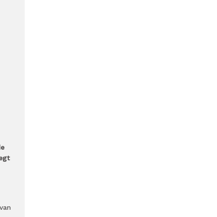
de
egt
 van