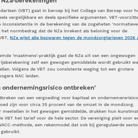
in NZa-berekeningen’
artsen (VBT) gaat in beroep bij het College van Beroep voor h
eels vergelijkbare en deels specifieke argumenten. VBT-voorzitt
n inconsistentie in de berekening van de zogeheten ‘normatieve
het normbedrag dat de NZa inrekent als beloning voor de
 VBT,
NZa wijst alle bezwaren tegen de mondzorgtarieven 2026 
mde 'maatmens'-praktijk gaat de NZa uit van een ongewogen
tprijsberekening zelf een gewogen gemiddelde wordt gebruikt wa
ellen. Volgens de VBT zou consistente weging tot een grotere
ogere NAC leiden.
n ondernemingsrisico ontbreken’
tbreken van een vergoeding voor kapitaal en ondernemersrisico
goed zijn voor circa 35 procent van de omzet in de mondzorg.
r meetellen in het gewogen gemiddelde, drukken hun kunstmat
 VBT het tarief voor de hele sector. De vereniging pleit voor e
 WACC-methode, een rekenmodel dat ook bij gereguleerde secto
gebruikt.