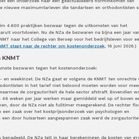
et een onderzoek naar een geactualiseerd norminkomen van
 de nieuwe maximumtarieven die tandartsen en orthodontisten s
 4.600 praktijken bezwaar tegen de uitkomsten van het
aruit voortvloeien. Nu de NZa de bezwaren na bijna een jaar va
NMT naar het College van Beroep voor het bedrijfsleven voor e
NMT stapt naar de rechter om kostenonderzoek
, 16 juni 2026.)
n KNMT
amste bezwaren tegen het kostenonderzoek:
n- en weekinzet. De NZa gaat er volgens de KNMT ten onrechte 
hodontisten in het tarief niet beloond moeten worden voor mee
aarmee de zorgautoriteit de hele sector afstraft. Bovendien w
n 46 weken per jaar werken maar gemiddeld wel op of boven e
n, door de NZa niet als fulltimer meegerekend. De rechter flo
in een zaak over het kostprijsonderzoek van psychologen en
n een door huisartsen aangespannen zaak werd de zorgautorite
n benadeeld. De NZa telt in haar berekeningen de kosten van gr