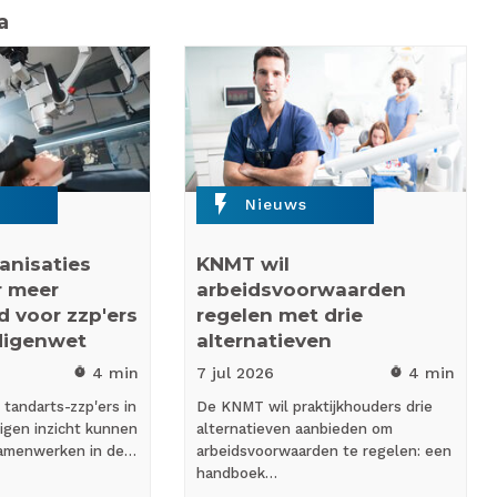
a
flash_on
Nieuws
anisaties
KNMT wil
r meer
arbeidsvoorwaarden
d voor zzp'ers
regelen met drie
digenwet
alternatieven
4 min
7 jul
2026
4 min
timer
timer
tandarts-zzp'ers in
De KNMT wil praktijkhouders drie
eigen inzicht kunnen
alternatieven aanbieden om
amenwerken in de…
arbeidsvoorwaarden te regelen: een
handboek…