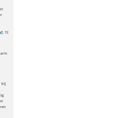
et
er
af
, 12
arin
 bij
ig
en
ren