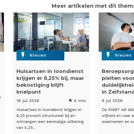
Meer artikelen met dit them
flash_on
flash_on
Nieuws
Nieuws
Huisartsen in loondienst
Beroepsorg
krijgen er 8,25% bij, maar
pleiten voo
bekostiging blijft
duidelijkhei
knelpunt
in Zelfstan
n
16 jul
2026
4 min
9 jul
2026
timer
Huisartsen in loondienst krijgen er
De KNMT wil dat 
8,25 procent structureel bij en
vrijheid en naar 
ontvangen een eenmalige uitkering
waarnemen en s
van 4,25…