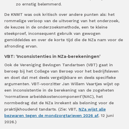
zo ernstig belemmerd.
De KNMT was ook kritisch over andere punten als: het
rommelige verloop van de uitvoering van het onderzoek,
de keuzes in de onderzoeksmethode, een te kleine
steekproef, inconsequent gebruik van gewogen
gemiddeldes en over de korte tijd die de NZa nam voor de
afronding ervan.
VBT: ‘Inconsistenties in NZa-berekeningen’
Ook de Vereniging Bevlogen Tandartsen (VBT) gaat in
beroep bij het College van Beroep voor het bedrijfsleven
en doet dat met deels vergelijkbare en deels specifieke
argumenten. VBT-voorzitter Jan Willem Vaartjes wijst op
een inconsistentie in de berekening van de zogeheten
‘normatieve arbeidskostencomponent’(NAC), het
normbedrag dat de NZa inrekent als beloning voor de
praktijkhoudend tandarts. (Zie: VBT,
NZa wijst alle
bezwaren tegen de mondzorgtarieven 2026 af
, 12 juni
2026.)