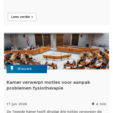
Lees verder »
flash_on
Nieuws
Kamer verwerpt moties voor aanpak
problemen fysiotherapie
17 jun
2026
4 min
timer
De Tweede Kamer heeft dinsdag drie moties verworpen die