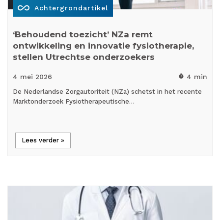
all_inclusive
Achtergrondartikel
‘Behoudend toezicht’ NZa remt
ontwikkeling en innovatie fysiotherapie,
stellen Utrechtse onderzoekers
4 mei
2026
4 min
timer
De Nederlandse Zorgautoriteit (NZa) schetst in het recente
Marktonderzoek Fysiotherapeutische…
Lees verder »