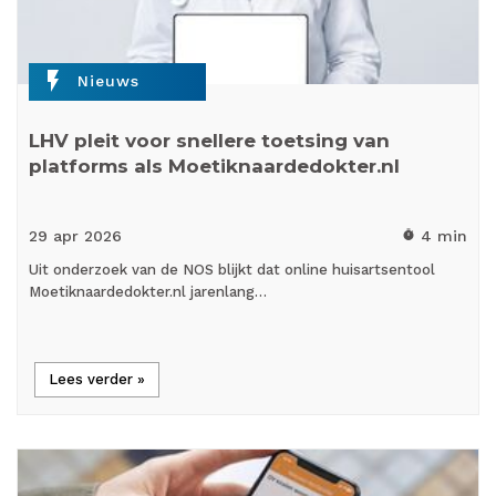
flash_on
Nieuws
LHV pleit voor snellere toetsing van
platforms als Moetiknaardedokter.nl
29 apr
2026
4 min
timer
Uit onderzoek van de NOS blijkt dat online huisartsentool
Moetiknaardedokter.nl jarenlang…
Lees verder »