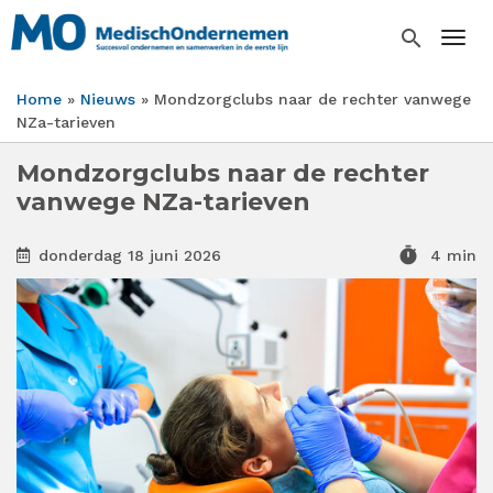
Overslaan
en
search
Togg
naar
de
Home
Nieuws
Mondzorgclubs naar de rechter vanwege
inhoud
Kruimelpad
NZa-tarieven
gaan
Mondzorgclubs naar de rechter
vanwege NZa-tarieven
timer
donderdag 18 juni 2026
4 min