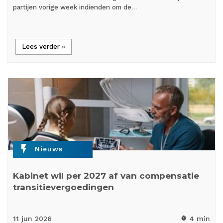
partijen vorige week indienden om de…
Lees verder »
flash_on
Nieuws
Kabinet wil per 2027 af van compensatie
transitievergoedingen
11 jun
2026
4 min
timer