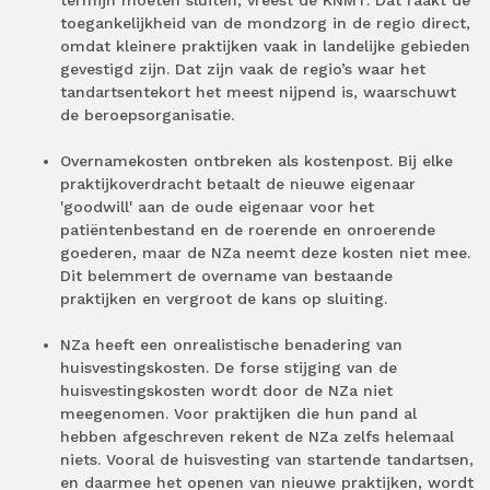
termijn moeten sluiten, vreest de KNMT. Dat raakt de
toegankelijkheid van de mondzorg in de regio direct,
omdat kleinere praktijken vaak in landelijke gebieden
gevestigd zijn. Dat zijn vaak de regio’s waar het
tandartsentekort het meest nijpend is, waarschuwt
de beroepsorganisatie.
Overnamekosten ontbreken als kostenpost. Bij elke
praktijkoverdracht betaalt de nieuwe eigenaar
'goodwill' aan de oude eigenaar voor het
patiëntenbestand en de roerende en onroerende
goederen, maar de NZa neemt deze kosten niet mee.
Dit belemmert de overname van bestaande
praktijken en vergroot de kans op sluiting.
NZa heeft een onrealistische benadering van
huisvestingskosten. De forse stijging van de
huisvestingskosten wordt door de NZa niet
meegenomen. Voor praktijken die hun pand al
hebben afgeschreven rekent de NZa zelfs helemaal
niets. Vooral de huisvesting van startende tandartsen,
en daarmee het openen van nieuwe praktijken, wordt