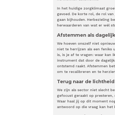
In het huidige zorgklimaat groei
gevoed. De korte rol, de rol v
gaan bijhouden. Herbezieling beg
herwaarderen van wat er wél st
Afstemmen als dagelij
We hoeven onszelf niet opnieuw 
niet te herrijzen als een feniks
is, is je af te vragen: waar ka
instrument dat door de dagelijk
ontstemd raakt. Afstemmen bet
om te recalibreren en te herzie
Terug naar de lichtheid
We zijn als sector niet slecht b
gefocust geraakt op presteren, r
Waar haal jij op dit moment nog 
antwoord op die vraag kan het 