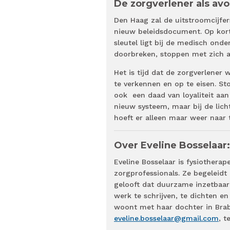
De zorgverlener als avo
Den Haag zal de uitstroomcijfe
nieuw beleidsdocument. Op korte
sleutel ligt bij de medisch ond
doorbreken, stoppen met zich 
Het is tijd dat de zorgverlener 
te verkennen en op te eisen. S
ook een daad van loyaliteit aan 
nieuw systeem, maar bij de lichth
hoeft er alleen maar weer naar 
Over Eveline Bosselaar: 
Eveline Bosselaar is fysiother
zorgprofessionals. Ze begeleidt
gelooft dat duurzame inzetbaarh
werk te schrijven, te dichten e
woont met haar dochter in Brab
eveline.bosselaar@gmail.com
, t