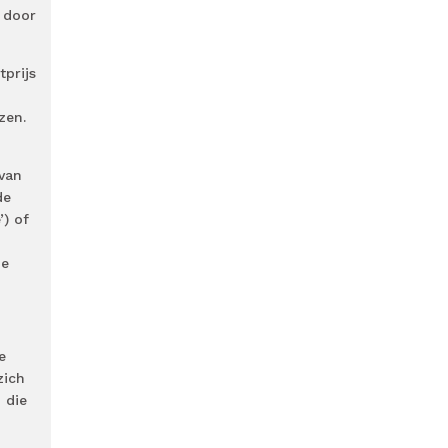
 door
tprijs
zen.
van
de
’) of
ze
e
zich
 die