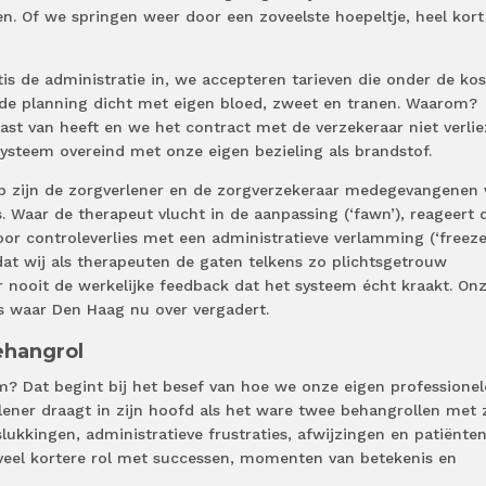
n. Of we springen weer door een zoveelste hoepeltje, heel kort
tis de administratie in, we accepteren tarieven die onder de kos
 de planning dicht met eigen bloed, zweet en tranen. Waarom?
ast van heeft en we het contract met de verzekeraar niet verlie
ysteem overeind met onze eigen bezieling als brandstof.
mp zijn de zorgverlener en de zorgverzekeraar medegevangenen 
s. Waar de therapeut vlucht in de aanpassing (‘fawn’), reageert 
oor controleverlies met een administratieve verlamming (‘freeze
mdat wij als therapeuten de gaten telkens zo plichtsgetrouw
ar nooit de werkelijke feedback dat het systeem écht kraakt. On
s waar Den Haag nu over vergadert.
ehangrol
 Dat begint bij het besef van hoe we onze eigen professionel
ener draagt in zijn hoofd als het ware twee behangrollen met 
lukkingen, administratieve frustraties, afwijzingen en patiënten
veel kortere rol met successen, momenten van betekenis en