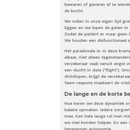
bewaren of gevaren af te wende
de bocht.
We vullen in onze eigen tijd gra
liggen en we lopen de gaten in
Zodat de patiënt er maar geen l
We houden een disfunctioneel s
Het paradoxale is: in deze kra
elkaar, niet alleen tegenstander
verzekeraar vaak vanuit angst v
een vlucht in data (‘flight’). O
dichtlopen, krijgt de verzekera
fawn-respons maskeert de crisi
De lange en de korte b
Hoe keren we deze dynamiek om?
balans opmaken. Iedere zorgverl
mee. Een hele lange rol met mis
we niet konden helpen. En een 
herwonnen autonomie.