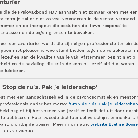
nturier
rs die de Fysiovakbond FDV aanhaalt niet zomaar keren met een
 termijn zal er niet zo veel veranderen in de sector, vermoed i
ernemer en de therapeut die besluiten de ‘fawn-respons’ te
aanpassen en de eigen grenzen te bewaken.
weer een avonturier wordt die zijn eigen professionele terrein du
toppen met pleasen is weerstand bieden tegen de verzekeraar, 
jezelf en aan de kwaliteit van je vak. Afstemmen begint niet bi
eid en de bezieling die er in de kern bij jezelf altijd al waren. 
te luisteren.
'Stop de ruis. Pak je leiderschap'
apeut met een aandachtsgebied in de psychosomatiek en mentor 
 professionals onder het motto:
‘Stop de ruis. Pak je leiderschap
eid begint bij het voeden van jezelf en leeft dat uit door naast
n te publiceren. Haar tweede dichtbundel verschijnt binnenkort. 
ant, dichtbij de bossen. Meer informatie:
website Eveline Bosse
el. 06-30618930.