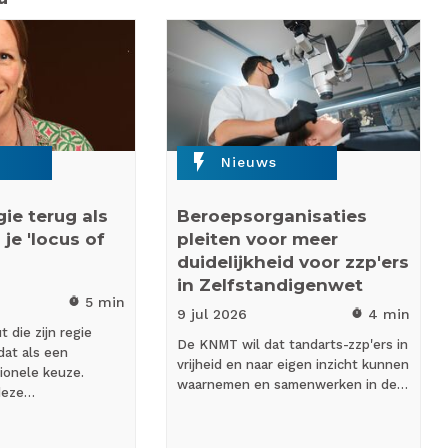
flash_on
Nieuws
ie terug als
Beroepsorganisaties
 je 'locus of
pleiten voor meer
duidelijkheid voor zzp'ers
in Zelfstandigenwet
5 min
timer
9 jul
2026
4 min
timer
 die zijn regie
De KNMT wil dat tandarts-zzp'ers in
dat als een
vrijheid en naar eigen inzicht kunnen
ionele keuze.
waarnemen en samenwerken in de…
 deze…