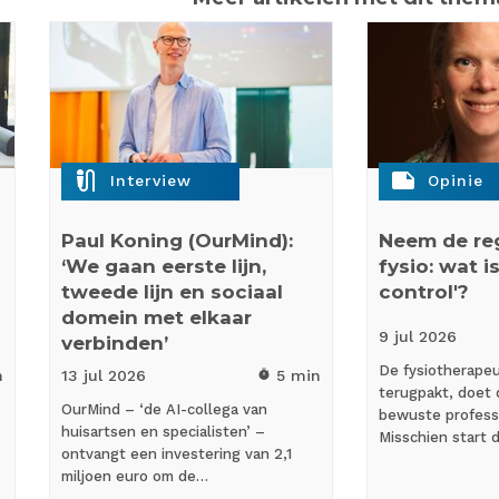
mic_external_on
note
Interview
Opinie
Paul Koning (OurMind):
Neem de reg
‘We gaan eerste lijn,
fysio: wat is
tweede lijn en sociaal
control'?
domein met elkaar
9 jul
2026
verbinden’
De fysiotherapeut
n
13 jul
2026
5 min
timer
terugpakt, doet 
OurMind – ‘de AI-collega van
bewuste profess
huisartsen en specialisten’ –
Misschien start
ontvangt een investering van 2,1
miljoen euro om de…