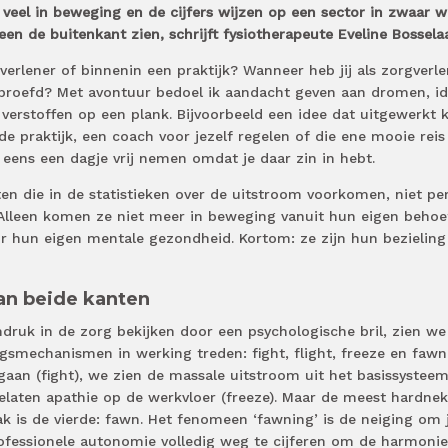
 veel in beweging en de cijfers wijzen op een sector in zwaar w
leen de buitenkant zien, schrijft fysiotherapeute Eveline Bosselaa
verlener of binnenin een praktijk? Wanneer heb jij als zorgverle
eproefd? Met avontuur bedoel ik aandacht geven aan dromen, i
 verstoffen op een plank. Bijvoorbeeld een idee dat uitgewerkt 
de praktijk, een coach voor jezelf regelen of die ene mooie reis
eens een dagje vrij nemen omdat je daar zin in hebt.
uten die in de statistieken over de uitstroom voorkomen, niet pe
Alleen komen ze niet meer in beweging vanuit hun eigen behoe
 hun eigen mentale gezondheid. Kortom: ze zijn hun bezieling
an beide kanten
ruk in de zorg bekijken door een psychologische bril, zien we
ingsmechanismen in werking treden: fight, flight, freeze en fawn
 gaan (fight), we zien de massale uitstroom uit het basissystee
gelaten apathie op de werkvloer (freeze). Maar de meest hardne
ak is de vierde: fawn. Het fenomeen ‘fawning’ is de neiging om 
ofessionele autonomie volledig weg te cijferen om de harmonie