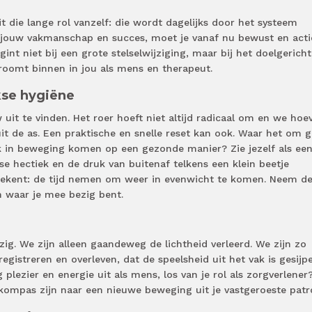
t die lange rol vanzelf: die wordt dagelijks door het systeem
an jouw vakmanschap en succes, moet je vanaf nu bewust en acti
int niet bij een grote stelselwijziging, maar bij het doelgericht
roomt binnen in jou als mens en therapeut.
kse hygiëne
uit te vinden. Het roer hoeft niet altijd radicaal om en we hoe
 uit de as. Een praktische en snelle reset kan ook. Waar het om 
n ik in beweging komen op een gezonde manier? Zie jezelf als ee
se hectiek en de druk van buitenaf telkens een klein beetje
ekent: de tijd nemen om weer in evenwicht te komen. Neem de 
n waar je mee bezig bent.
ezig. We zijn alleen gaandeweg de lichtheid verleerd. We zijn zo
egistreren en overleven, dat de speelsheid uit het vak is gesijpe
plezier en energie uit als mens, los van je rol als zorgverlener
kompas zijn naar een nieuwe beweging uit je vastgeroeste patr