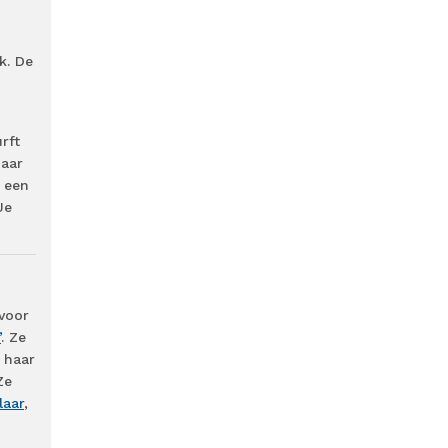
k. De
rft
maar
j een
Je
voor
’
. Ze
 haar
Ze
laar
,