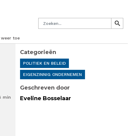
managersnetwerk
Nieuwsbrief
Lid worden
Contact
Zoeken
search
search
 weer toe
Categorieën
POLITIEK EN BELEID
EIGENZINNIG ONDERNEMEN
Geschreven door
4 min
Eveline Bosselaar