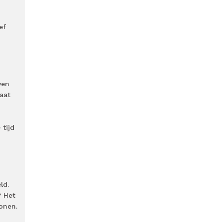
ef
ven
gaat
n
tijd
ld.
? Het
onen.