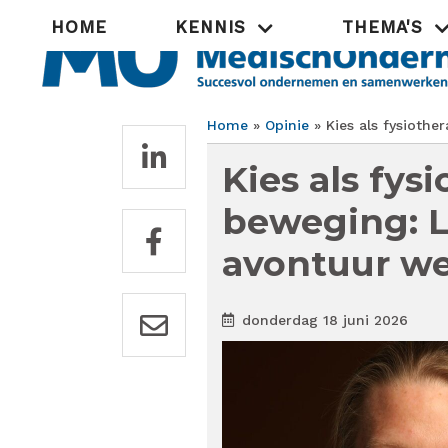
Overslaan
Hoofdnavigatie
HOME
KENNIS
THEMA'S
en
naar
de
inhoud
gaan
Home
Opinie
Kies als fysiothe
Kruimelpad
Kies als fys
beweging: L
avontuur we
donderdag 18 juni 2026