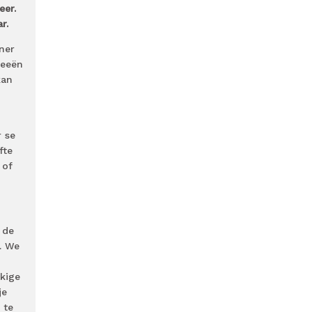
eer.
r.
ner
deeën
kan
r se
fte
 of
 de
. We
m
kkige
je
 te