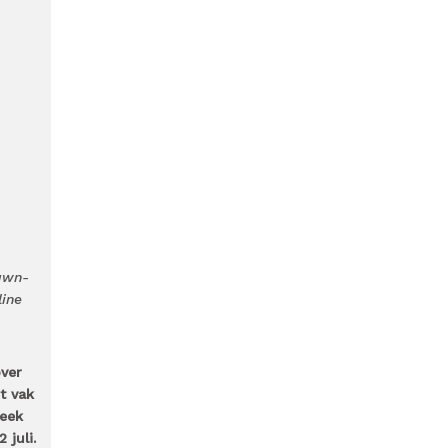
fawn-
line
ver
t vak
week
juli.