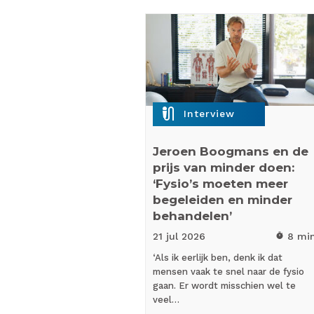
mic_external_on
Interview
Jeroen Boogmans en de
prijs van minder doen:
‘Fysio’s moeten meer
begeleiden en minder
behandelen’
21 jul
2026
8 mi
timer
‘Als ik eerlijk ben, denk ik dat
mensen vaak te snel naar de fysio
gaan. Er wordt misschien wel te
veel…