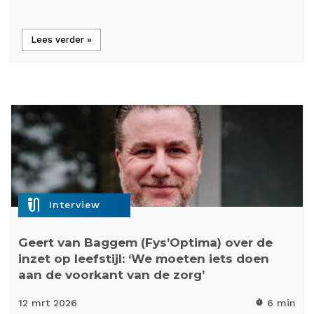
Lees verder »
mic_external_on
Interview
Geert van Baggem (Fys’Optima) over de
inzet op leefstijl: ‘We moeten iets doen
aan de voorkant van de zorg’
12 mrt
2026
6 min
timer