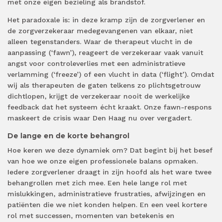
met onze eigen bezieling als brandstof.
Het paradoxale is: in deze kramp zijn de zorgverlener en
de zorgverzekeraar medegevangenen van elkaar, niet
alleen tegenstanders. Waar de therapeut vlucht in de
aanpassing (‘fawn’), reageert de verzekeraar vaak vanuit
angst voor controleverlies met een administratieve
verlamming (‘freeze’) of een vlucht in data (‘flight’). Omdat
wij als therapeuten de gaten telkens zo plichtsgetrouw
dichtlopen, krijgt de verzekeraar nooit de werkelijke
feedback dat het systeem écht kraakt. Onze fawn-respons
maskeert de crisis waar Den Haag nu over vergadert.
De lange en de korte behangrol
Hoe keren we deze dynamiek om? Dat begint bij het besef
van hoe we onze eigen professionele balans opmaken.
Iedere zorgverlener draagt in zijn hoofd als het ware twee
behangrollen met zich mee. Een hele lange rol met
mislukkingen, administratieve frustraties, afwijzingen en
patiënten die we niet konden helpen. En een veel kortere
rol met successen, momenten van betekenis en