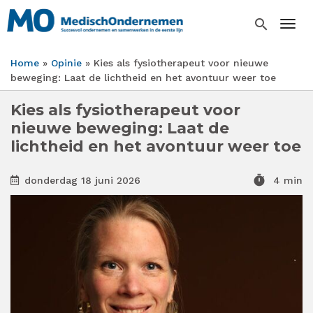
Overslaan
en
search
Togg
naar
de
Home
Opinie
Kies als fysiotherapeut voor nieuwe
inhoud
Kruimelpad
beweging: Laat de lichtheid en het avontuur weer toe
gaan
Kies als fysiotherapeut voor
nieuwe beweging: Laat de
lichtheid en het avontuur weer toe
timer
donderdag 18 juni 2026
4 min