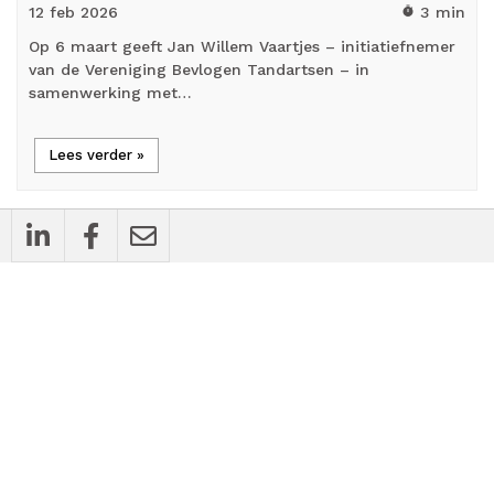
12 feb
2026
3 min
timer
Op 6 maart geeft Jan Willem Vaartjes – initiatiefnemer
van de Vereniging Bevlogen Tandartsen – in
samenwerking met…
Lees verder »
flash_on
Nieuws
Bij Nader Inzien zoekt gepensioneerde
tandartsen voor Amsterdamse vestiging