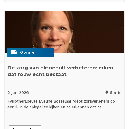
note
Opinie
De zorg van binnenuit verbeteren: erken
dat rouw echt bestaat
2 jun
2026
5 min
timer
Fysiotherapeute Eveline Bosselaar roept zorgverleners op
eerlijk in de spiegel te kijken en te erkennen dat ze…