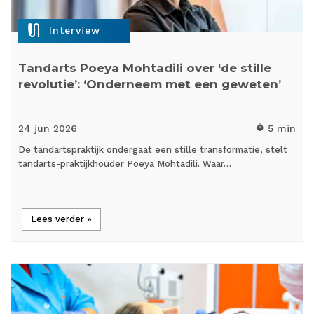
mic_external_on
Interview
Tandarts Poeya Mohtadili over ‘de stille
revolutie’: ‘Onderneem met een geweten’
24 jun
2026
5 min
timer
De tandartspraktijk ondergaat een stille transformatie, stelt
tandarts-praktijkhouder Poeya Mohtadili. Waar…
Lees verder »