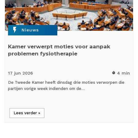
flash_on
Nieuws
Kamer verwerpt moties voor aanpak
problemen fysiotherapie
17 jun
2026
4 min
timer
De Tweede Kamer heeft dinsdag drie moties verworpen die
partijen vorige week indienden om de…
Lees verder »