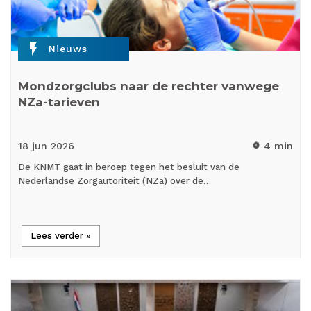
flash_on
Nieuws
Mondzorgclubs naar de rechter vanwege
NZa-tarieven
18 jun
2026
4 min
timer
De KNMT gaat in beroep tegen het besluit van de
Nederlandse Zorgautoriteit (NZa) over de…
Lees verder »