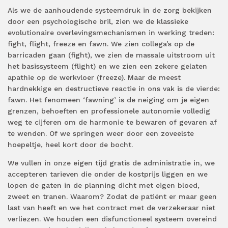
Als we de aanhoudende systeemdruk in de zorg bekijken
door een psychologische bril, zien we de klassieke
evolutionaire overlevingsmechanismen in werking treden:
fight, flight, freeze en fawn. We zien collega’s op de
barricaden gaan (fight), we zien de massale uitstroom uit
het basissysteem (flight) en we zien een zekere gelaten
apathie op de werkvloer (freeze). Maar de meest
hardnekkige en destructieve reactie in ons vak is de vierde:
fawn. Het fenomeen ‘fawning’ is de neiging om je eigen
grenzen, behoeften en professionele autonomie volledig
weg te cijferen om de harmonie te bewaren of gevaren af
te wenden. Of we springen weer door een zoveelste
hoepeltje, heel kort door de bocht.
We vullen in onze eigen tijd gratis de administratie in, we
accepteren tarieven die onder de kostprijs liggen en we
lopen de gaten in de planning dicht met eigen bloed,
zweet en tranen. Waarom? Zodat de patiënt er maar geen
last van heeft en we het contract met de verzekeraar niet
verliezen. We houden een disfunctioneel systeem overeind