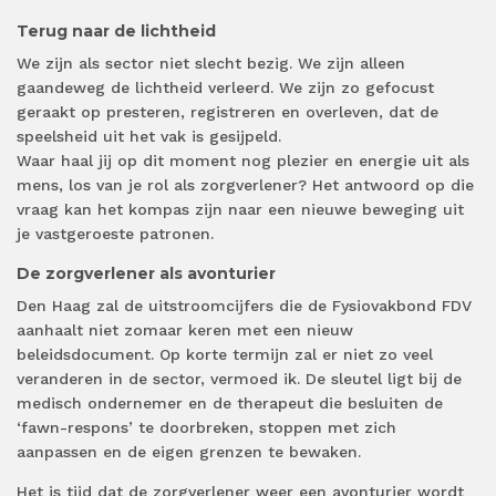
Terug naar de lichtheid
We zijn als sector niet slecht bezig. We zijn alleen
gaandeweg de lichtheid verleerd. We zijn zo gefocust
geraakt op presteren, registreren en overleven, dat de
speelsheid uit het vak is gesijpeld.
Waar haal jij op dit moment nog plezier en energie uit als
mens, los van je rol als zorgverlener? Het antwoord op die
vraag kan het kompas zijn naar een nieuwe beweging uit
je vastgeroeste patronen.
De zorgverlener als avonturier
Den Haag zal de uitstroomcijfers die de Fysiovakbond FDV
aanhaalt niet zomaar keren met een nieuw
beleidsdocument. Op korte termijn zal er niet zo veel
veranderen in de sector, vermoed ik. De sleutel ligt bij de
medisch ondernemer en de therapeut die besluiten de
‘fawn-respons’ te doorbreken, stoppen met zich
aanpassen en de eigen grenzen te bewaken.
Het is tijd dat de zorgverlener weer een avonturier wordt