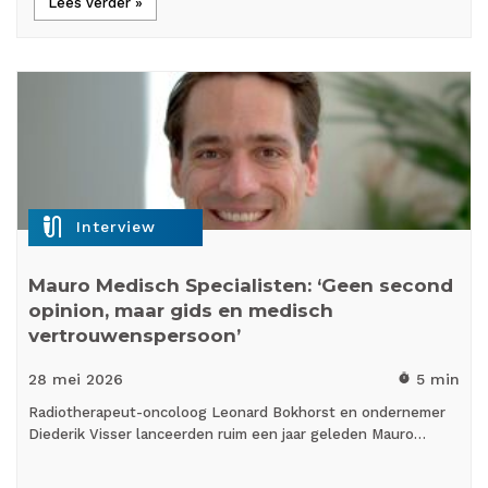
Lees verder »
mic_external_on
Interview
Mauro Medisch Specialisten: ‘Geen second
opinion, maar gids en medisch
vertrouwenspersoon’
28 mei
2026
5 min
timer
Radiotherapeut-oncoloog Leonard Bokhorst en ondernemer
Diederik Visser lanceerden ruim een jaar geleden Mauro…