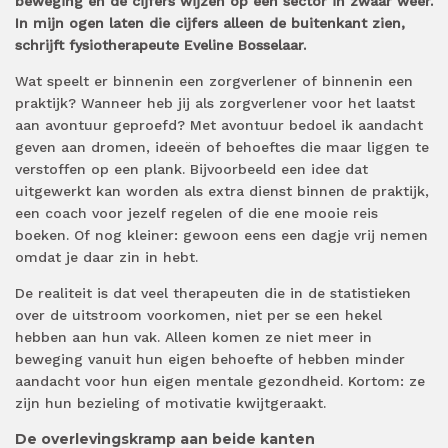
beweging en de cijfers wijzen op een sector in zwaar weer.
In mijn ogen laten die cijfers alleen de buitenkant zien,
schrijft fysiotherapeute Eveline Bosselaar.
Wat speelt er binnenin een zorgverlener of binnenin een
praktijk? Wanneer heb jij als zorgverlener voor het laatst
aan avontuur geproefd? Met avontuur bedoel ik aandacht
geven aan dromen, ideeën of behoeftes die maar liggen te
verstoffen op een plank. Bijvoorbeeld een idee dat
uitgewerkt kan worden als extra dienst binnen de praktijk,
een coach voor jezelf regelen of die ene mooie reis
boeken. Of nog kleiner: gewoon eens een dagje vrij nemen
omdat je daar zin in hebt.
De realiteit is dat veel therapeuten die in de statistieken
over de uitstroom voorkomen, niet per se een hekel
hebben aan hun vak. Alleen komen ze niet meer in
beweging vanuit hun eigen behoefte of hebben minder
aandacht voor hun eigen mentale gezondheid. Kortom: ze
zijn hun bezieling of motivatie kwijtgeraakt.
De overlevingskramp aan beide kanten