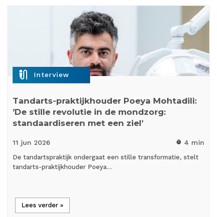
mic_external_on
Interview
Tandarts-praktijkhouder Poeya Mohtadili:
’De stille revolutie in de mondzorg:
standaardiseren met een ziel’
11 jun
2026
4 min
timer
De tandartspraktijk ondergaat een stille transformatie, stelt
tandarts-praktijkhouder Poeya…
Lees verder »