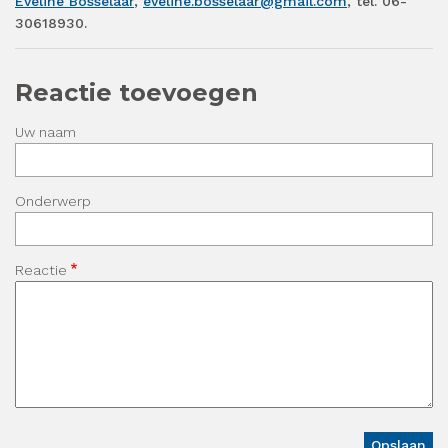
Eveline Bosselaar
,
eveline.bosselaar@gmail.com
, tel. 06-
30618930.
Reactie toevoegen
Uw naam
Onderwerp
Reactie