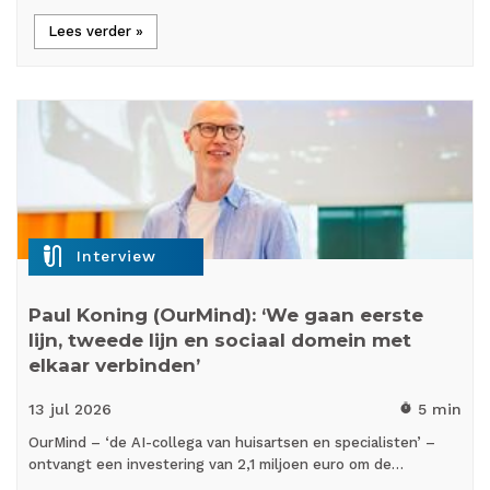
Lees verder »
mic_external_on
Interview
Paul Koning (OurMind): ‘We gaan eerste
lijn, tweede lijn en sociaal domein met
elkaar verbinden’
13 jul
2026
5 min
timer
OurMind – ‘de AI-collega van huisartsen en specialisten’ –
ontvangt een investering van 2,1 miljoen euro om de…