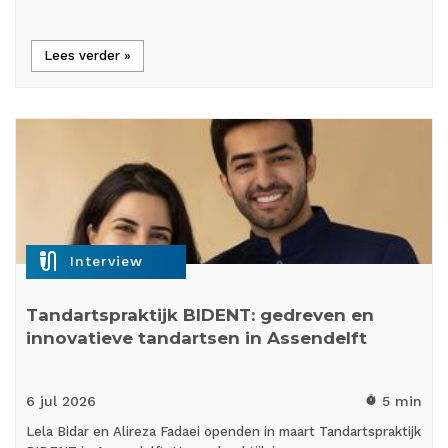
Lees verder »
mic_external_on
Interview
Tandartspraktijk BIDENT: gedreven en
innovatieve tandartsen in Assendelft
6 jul
2026
5 min
timer
Lela Bidar en Alireza Fadaei openden in maart Tandartspraktijk