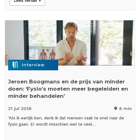
Lees verder »
mic_external_on
Interview
Jeroen Boogmans en de prijs van minder
doen: ‘Fysio’s moeten meer begeleiden en
minder behandelen’
21 jul
2026
8 min
timer
‘Als ik eerlijk ben, denk ik dat mensen vaak te snel naar de
fysio gaan. Er wordt misschien wel te veel…