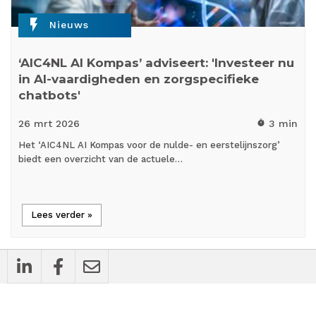
flash_on
Nieuws
‘AIC4NL AI Kompas’ adviseert: 'Investeer nu
in AI-vaardigheden en zorgspecifieke
chatbots'
26 mrt
2026
3 min
timer
Het ‘AIC4NL AI Kompas voor de nulde- en eerstelijnszorg’
biedt een overzicht van de actuele…
Lees verder »