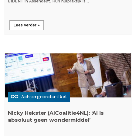
BIDENT in Assendelft. Hun nulpraktijk is…
Lees verder »
all_inclusive
Achtergrondartikel
Nicky Hekster (AICoalitie4NL): ‘AI is
absoluut geen wondermiddel’