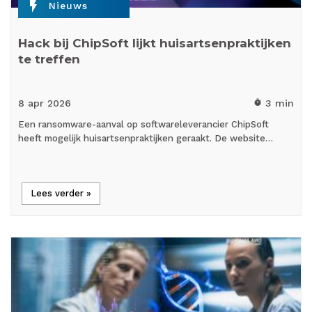
flash_on
Nieuws
Hack bij ChipSoft lijkt huisartsenpraktijken
te treffen
8 apr
2026
3 min
timer
Een ransomware-aanval op softwareleverancier ChipSoft
heeft mogelijk huisartsenpraktijken geraakt. De website…
Lees verder »