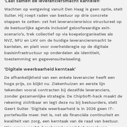
‘Laat samen de leveranciersmacht kantelen’
Wachten op wetgeving vanuit Den Haag is geen optie, stelt
Sulter. Hij roept raden van bestuur op drie concrete
stappen te zetten: zet het leveranciersrisico structureel op
de bestuurlijke agenda inclusief geloofwaardige exit-
scenario's, trek collectief op via koepelorganisaties als
NVZ, NFU en LHV om de huidige leveranciersmacht te
kantelen, en pleit voor overheidsregie op de digitale
basisinfrastructuur op onderdelen als identiteit,
toestemming en gegevensuitwisseling.
‘Digitale weerbaarheid kerntaak’
De afhankelijkheid van een enkele leverancier heeft een
hoge prijs, zo blijkt nu. Ziekenhuizen en eerste lijn
tekenden vooral contracten bij dezelfde leveranciers,
zonder gezamenlijke strategie. De ChipSoft-hack maakt de
rekening zichtbaar en legt deze nu bij bestuurders, stelt
Geert Sulter. ‘Digitale weerbaarheid is in 2026 geen IT-
portefeuille meer. Het is, net als financiële continuïteit en
kwaliteit van zorg, een kerntaak van de raad van bestuur.