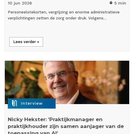
10 jun
2026
5 min
timer
Personeelstekorten, vergrijzing en enorme administratieve
verplichtingen zetten de zorg onder druk. Volgens…
Lees verder »
mic_external_on
Interview
Nicky Hekster: 'Praktijkmanager en
praktijkhouder zijn samen aanjager van de
toepassing van AI'