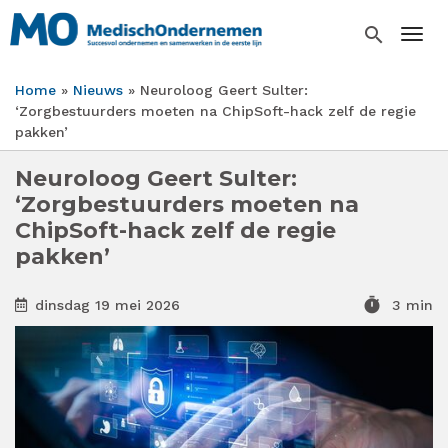
Overslaan
en
search
Togg
naar
de
Home
Nieuws
Neuroloog Geert Sulter:
inhoud
Kruimelpad
‘Zorgbestuurders moeten na ChipSoft-hack zelf de regie
gaan
pakken’
Neuroloog Geert Sulter:
‘Zorgbestuurders moeten na
ChipSoft-hack zelf de regie
pakken’
timer
dinsdag 19 mei 2026
3 min