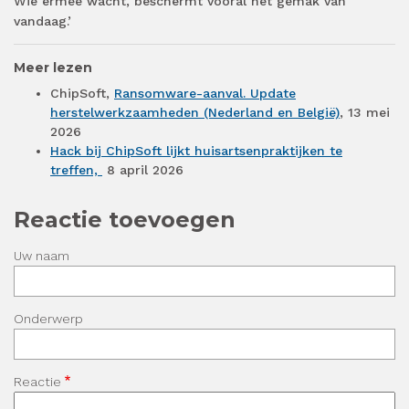
Wie ermee wacht, beschermt vooral het gemak van
vandaag.’
Meer lezen
ChipSoft,
Ransomware-aanval. Update
herstelwerkzaamheden (Nederland en België)
, 13 mei
2026
Hack bij ChipSoft lijkt huisartsenpraktijken te
treffen,
8 april 2026
Reactie toevoegen
Uw naam
Onderwerp
Reactie