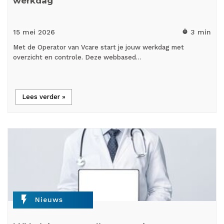
werkdag
15 mei
2026
3 min
timer
Met de Operator van Vcare start je jouw werkdag met
overzicht en controle. Deze webbased…
Lees verder »
flash_on
Nieuws