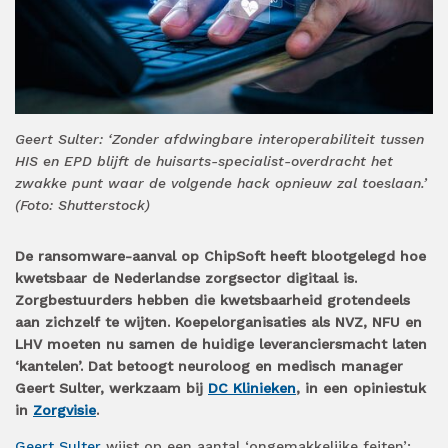
Geert Sulter: ‘Zonder afdwingbare interoperabiliteit tussen
HIS en EPD blijft de huisarts-specialist-overdracht het
zwakke punt waar de volgende hack opnieuw zal toeslaan.’
(Foto: Shutterstock)
De ransomware-aanval op ChipSoft heeft blootgelegd hoe
kwetsbaar de Nederlandse zorgsector digitaal is.
Zorgbestuurders hebben die kwetsbaarheid grotendeels
aan zichzelf te wijten. Koepelorganisaties als NVZ, NFU en
LHV moeten nu samen de huidige leveranciersmacht laten
‘kantelen’. Dat betoogt neuroloog en medisch manager
Geert Sulter, werkzaam bij
DC Klinieken
, in een opiniestuk
in
Zorgvisie
.
Geert Sulter
wijst op een aantal ‘ongemakkelijke feiten’: