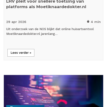
LHV pleit voor snellere toetsing van
platforms als Moetiknaardedokter.nl
29 apr
2026
4 min
timer
Uit onderzoek van de NOS blijkt dat online huisartsentool
Moetiknaardedokter.nl jarenlang…
Lees verder »