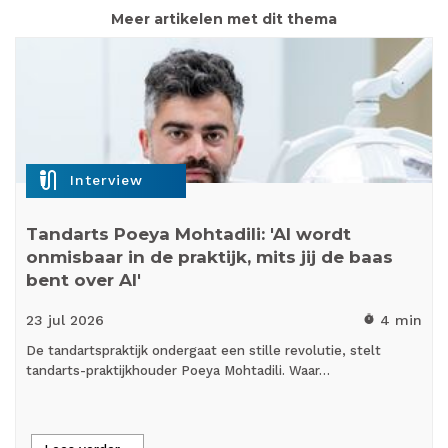
Meer artikelen met dit thema
mic_external_on
Interview
Tandarts Poeya Mohtadili: 'AI wordt
onmisbaar in de praktijk, mits jij de baas
bent over AI'
23 jul
2026
4 min
timer
De tandartspraktijk ondergaat een stille revolutie, stelt
tandarts-praktijkhouder Poeya Mohtadili. Waar…