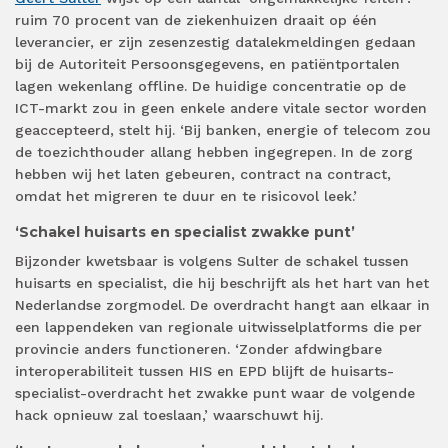
ruim 70 procent van de ziekenhuizen draait op één
leverancier, er zijn zesenzestig datalekmeldingen gedaan
bij de Autoriteit Persoonsgegevens, en patiëntportalen
lagen wekenlang offline. De huidige concentratie op de
ICT-markt zou in geen enkele andere vitale sector worden
geaccepteerd, stelt hij. ‘Bij banken, energie of telecom zou
de toezichthouder allang hebben ingegrepen. In de zorg
hebben wij het laten gebeuren, contract na contract,
omdat het migreren te duur en te risicovol leek.’
‘Schakel huisarts en specialist zwakke punt’
Bijzonder kwetsbaar is volgens Sulter de schakel tussen
huisarts en specialist, die hij beschrijft als het hart van het
Nederlandse zorgmodel. De overdracht hangt aan elkaar in
een lappendeken van regionale uitwisselplatforms die per
provincie anders functioneren. ‘Zonder afdwingbare
interoperabiliteit tussen HIS en EPD blijft de huisarts-
specialist-overdracht het zwakke punt waar de volgende
hack opnieuw zal toeslaan,’ waarschuwt hij.