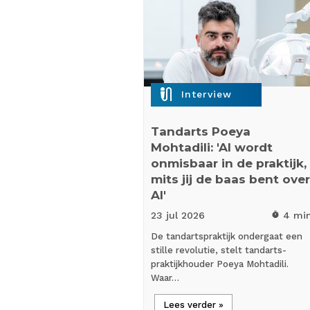
mic_external_on
Interview
Tandarts Poeya
Mohtadili: 'AI wordt
onmisbaar in de praktijk,
mits jij de baas bent over
AI'
23 jul
2026
4 mi
timer
De tandartspraktijk ondergaat een
stille revolutie, stelt tandarts-
praktijkhouder Poeya Mohtadili.
Waar…
Lees verder »