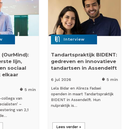
mic_external_on
ew
Interview
 (OurMind):
Tandartspraktijk BIDENT:
ste lijn,
gedreven en innovatieve
 en sociaal
tandartsen in Assendelft
 elkaar
6 jul
2026
5 min
timer
Lela Bidar en Alireza Fadaei
5 min
timer
openden in maart Tandartspraktijk
-collega van
BIDENT in Assendelft. Hun
cialisten’ –
nulpraktijk is…
estering van 2,1
 de…
Lees verder »