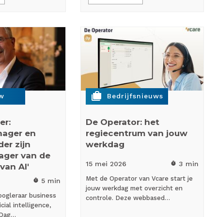
cases
ew
Bedrijfsnieuws
er:
De Operator: het
nager en
regiecentrum van jouw
er zijn
werkdag
ager van de
15 mei
2026
3 min
timer
van AI'
Met de Operator van Vcare start je
5 min
timer
jouw werkdag met overzicht en
oogleraar business
controle. Deze webbased…
icial intelligence,
 Dag…