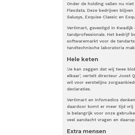
Onder de holding vallen nu niet
Flexdata. Deze bedrijven blijve
Salusys, Exquise Classic en Exq
Vertimart, gevestigd in Kwadijk
tandprofessionals. Het bedrijf 
softwaremarkt voor de tandart
tandtechnische laboratoria mak
Hele keten
‘Je kan zeggen dat wij twee blo
elkaar’, vertelt directeur Joost
wil voor eerstelijns zorgaanbie
declaraties.
Vertimart en Infomedics denken
daardoor komt er meer tijd vrij
is belangrijk voor onze gebruike
veel aandacht vragen en daarop
Extra mensen