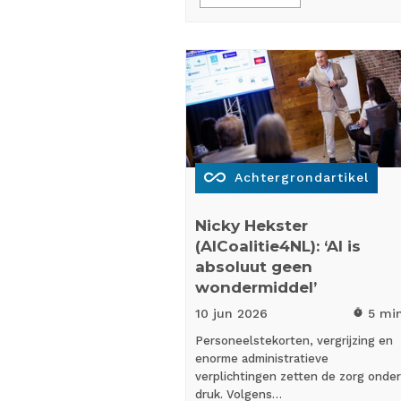
all_inclusive
Achtergrondartikel
Nicky Hekster
(AICoalitie4NL): ‘AI is
absoluut geen
wondermiddel’
10 jun
2026
5 mi
timer
Personeelstekorten, vergrijzing en
enorme administratieve
verplichtingen zetten de zorg onder
druk. Volgens…