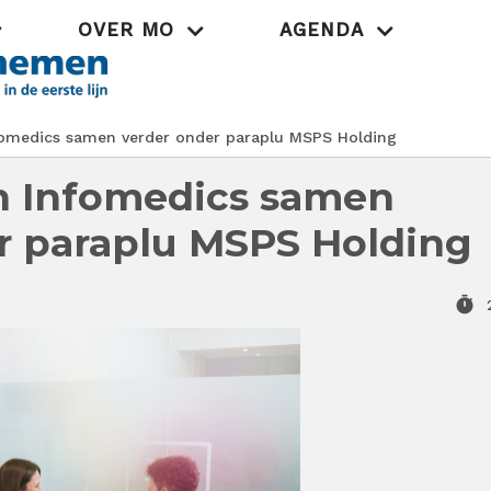
OVER MO
AGENDA
Praktijk
fomedics samen verder onder paraplu MSPS Holding
n Infomedics samen
r paraplu MSPS Holding
timer