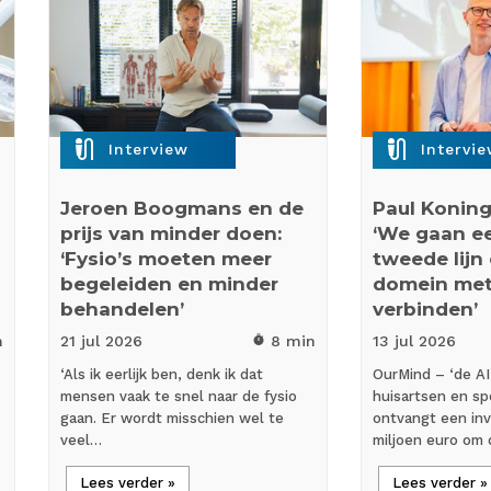
mic_external_on
mic_external_on
Interview
Intervi
Jeroen Boogmans en de
Paul Koning
prijs van minder doen:
‘We gaan eer
‘Fysio’s moeten meer
tweede lijn
begeleiden en minder
domein met
behandelen’
verbinden’
n
21 jul
2026
8 min
13 jul
2026
timer
‘Als ik eerlijk ben, denk ik dat
OurMind – ‘de AI
mensen vaak te snel naar de fysio
huisartsen en spe
gaan. Er wordt misschien wel te
ontvangt een inv
veel…
miljoen euro om
Lees verder »
Lees verder »