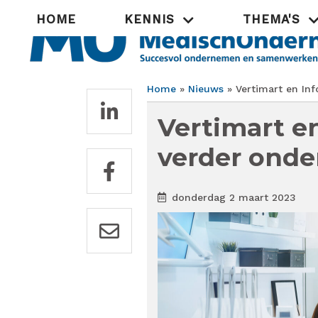
Overslaan
Hoofdnavigatie
HOME
KENNIS
THEMA'S
en
naar
de
inhoud
gaan
Home
Nieuws
Vertimart en In
Kruimelpad
Vertimart e
verder onde
donderdag 2 maart 2023