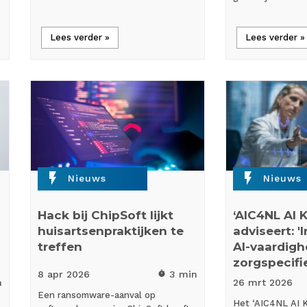
Lees verder »
Lees verder »
flash_on
flash_on
Nieuws
Nieuws
Hack bij ChipSoft lijkt
‘AIC4NL AI 
huisartsenpraktijken te
adviseert: '
treffen
AI-vaardig
zorgspecifi
8 apr
2026
3 min
timer
n
26 mrt
2026
Een ransomware-aanval op
Het ‘AIC4NL AI 