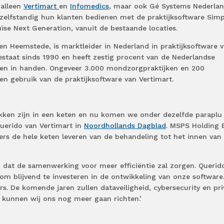
 alleen
Vertimart
en
Infomedics
, maar ook Gé Systems Nederla
n zelfstandig hun klanten bedienen met de praktijksoftware Simp
uise Next Generation, vanuit de bestaande locaties.
 en Heemstede, is marktleider in Nederland in praktijksoftware 
bestaat sinds 1990 en heeft zestig procent van de Nederlandse
sen in handen. Ongeveer 3.000 mondzorgpraktijken en 200
en gebruik van de praktijksoftware van Vertimart.
kken zijn in een keten en nu komen we onder dezelfde paraplu 
 Querido van Vertimart in
Noordhollands Dagblad
. MSPS Holding 
ders de hele keten leveren van de behandeling tot het innen van
 dat de samenwerking voor meer efficiëntie zal zorgen. Querido
 om blijvend te investeren in de ontwikkeling van onze software
rs. De komende jaren zullen dataveiligheid, cybersecurity en pri
 kunnen wij ons nog meer gaan richten.’