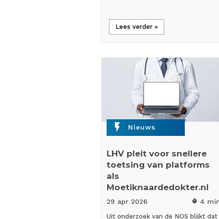
Lees verder »
flash_on
Nieuws
LHV pleit voor snellere
toetsing van platforms
als
Moetiknaardedokter.nl
29 apr
2026
4 mi
timer
Uit onderzoek van de NOS blijkt dat