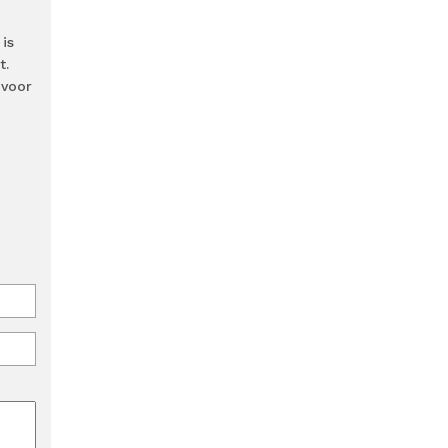
is
t.
 voor