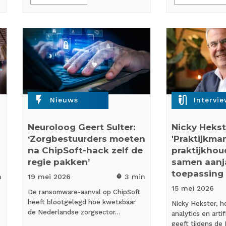
flash_on
mic_external_on
Nieuws
Intervi
Neuroloog Geert Sulter:
Nicky Hekst
‘Zorgbestuurders moeten
'Praktijkma
na ChipSoft-hack zelf de
praktijkhoud
regie pakken’
samen aanj
toepassing 
n
19 mei
2026
3 min
timer
15 mei
2026
De ransomware-aanval op ChipSoft
heeft blootgelegd hoe kwetsbaar
Nicky Hekster, h
de Nederlandse zorgsector…
analytics en artif
geeft tijdens de