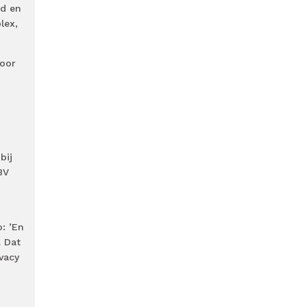
nd en
lex,
voor
bij
BV
: ’En
. Dat
vacy