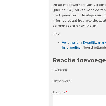
De 65 medewerkers van Vertimart
Querido. ‘Wij blijven voor de t
om bijvoorbeeld de afspraken op
Infomedics zal het hele declara
de mondzorg ontwikkelen.’
Link:
Vertimart in Kwadijk, mar
Infomedics
, Noordholland
Reactie toevoeg
Uw naam
Onderwerp
Reactie