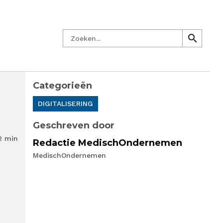
managersnetwerk
Nieuwsbrief
Lid worden
Contact
Zoeken
search
search
Categorieën
DIGITALISERING
Geschreven door
2 min
Redactie MedischOndernemen
MedischOndernemen