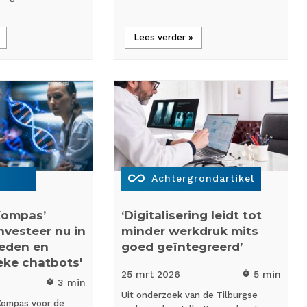
Lees verder »
all_inclusive
Achtergrondartikel
Kompas’
‘Digitalisering leidt tot
Investeer nu in
minder werkdruk mits
heden en
goed geïntegreerd’
eke chatbots'
25 mrt
2026
5 min
timer
3 min
timer
Uit onderzoek van de Tilburgse
Kompas voor de