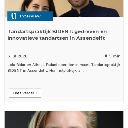
mic_external_on
Interview
Tandartspraktijk BIDENT: gedreven en
innovatieve tandartsen in Assendelft
6 jul
2026
5 min
timer
Lela Bidar en Alireza Fadaei openden in maart Tandartspraktijk
BIDENT in Assendelft. Hun nulpraktijk is…
Lees verder »