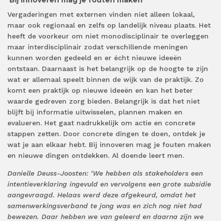
‘Bij innoveren mag je fouten maken’
Vergaderingen met externen vinden niet alleen lokaal,
maar ook regionaal en zelfs op landelijk niveau plaats. Het
heeft de voorkeur om niet monodisciplinair te overleggen
maar interdisciplinair zodat verschillende meningen
kunnen worden gedeeld en er écht nieuwe ideeën
ontstaan. Daarnaast is het belangrijk op de hoogte te zijn
wat er allemaal speelt binnen de wijk van de praktijk. Zo
komt een praktijk op nieuwe ideeën en kan het beter
waarde gedreven zorg bieden. Belangrijk is dat het niet
blijft bij informatie uitwisselen, plannen maken en
evalueren. Het gaat nadrukkelijk om actie en concrete
stappen zetten. Door concrete dingen te doen, ontdek je
wat je aan elkaar hebt. Bij innoveren mag je fouten maken
en nieuwe dingen ontdekken. Al doende leert men.
Danielle Deuss-Joosten: ‘We hebben als stakeholders een
intentieverklaring ingevuld en vervolgens een grote subsidie
aangevraagd. Helaas werd deze afgekeurd, omdat het
samenwerkingsverband te jong was en zich nog niet had
bewezen. Daar hebben we van geleerd en daarna zijn we