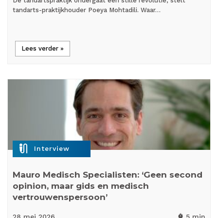
De tandartspraktijk ondergaat een stille revolutie, stelt
tandarts-praktijkhouder Poeya Mohtadili. Waar…
Lees verder »
mic_external_on
Interview
Mauro Medisch Specialisten: ‘Geen second
opinion, maar gids en medisch
vertrouwenspersoon’
28 mei
2026
5 min
timer