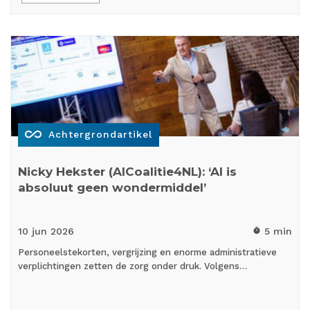
all_inclusive
Achtergrondartikel
Nicky Hekster (AICoalitie4NL): ‘AI is
absoluut geen wondermiddel’
10 jun
2026
5 min
timer
Personeelstekorten, vergrijzing en enorme administratieve
verplichtingen zetten de zorg onder druk. Volgens…