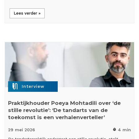
Lees verder »
mic_external_on
Interview
Praktijkhouder Poeya Mohtadili over ‘de
stille revolutie’: ‘De tandarts van de
toekomst is een verhalenverteller’
29 mei
2026
4 min
timer