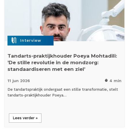
mic_external_on
Interview
Tandarts-praktijkhouder Poeya Mohtadili:
’De stille revolutie in de mondzorg:
standaardiseren met een ziel’
11 jun
2026
4 min
timer
De tandartspraktijk ondergaat een stille transformatie, stelt
tandarts-praktijkhouder Poeya…
Lees verder »