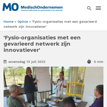
Overslaan
en
search
Togg
naar
de
Home
Opinie
'Fysio-organisaties met een gevarieerd
inhoud
Kruimelpad
netwerk zijn innovatiever'
gaan
'Fysio-organisaties met een
gevarieerd netwerk zijn
innovatiever'
timer
woensdag 13 juli 2022
5 min