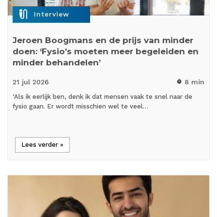
mic_external_on
Interview
Jeroen Boogmans en de prijs van minder
doen: ‘Fysio’s moeten meer begeleiden en
minder behandelen’
21 jul
2026
8 min
timer
‘Als ik eerlijk ben, denk ik dat mensen vaak te snel naar de
fysio gaan. Er wordt misschien wel te veel…
Lees verder »