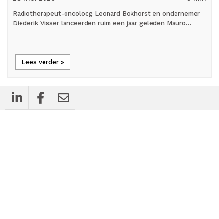
Radiotherapeut-oncoloog Leonard Bokhorst en ondernemer
Diederik Visser lanceerden ruim een jaar geleden Mauro…
Lees verder »
mic_external_on
Interview
Nicky Hekster: 'Praktijkmanager en
praktijkhouder zijn samen aanjager van de
toepassing van AI'