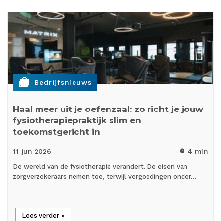
cases
Bedrijfsnieuws
Haal meer uit je oefenzaal: zo richt je jouw
fysiotherapiepraktijk slim en
toekomstgericht in
11 jun
2026
4 min
timer
De wereld van de fysiotherapie verandert. De eisen van
zorgverzekeraars nemen toe, terwijl vergoedingen onder…
Lees verder »