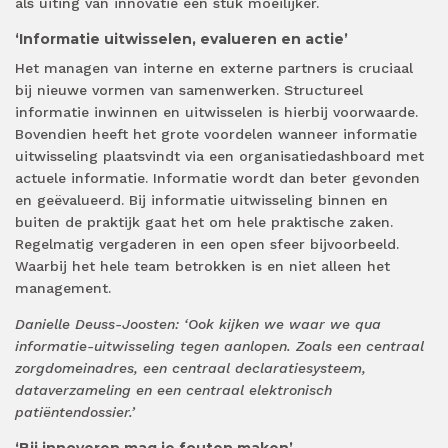
als uiting van innovatie een stuk moeilijker.
‘Informatie uitwisselen, evalueren en actie’
Het managen van interne en externe partners is cruciaal
bij nieuwe vormen van samenwerken. Structureel
informatie inwinnen en uitwisselen is hierbij voorwaarde.
Bovendien heeft het grote voordelen wanneer informatie
uitwisseling plaatsvindt via een organisatiedashboard met
actuele informatie. Informatie wordt dan beter gevonden
en geëvalueerd. Bij informatie uitwisseling binnen en
buiten de praktijk gaat het om hele praktische zaken.
Regelmatig vergaderen in een open sfeer bijvoorbeeld.
Waarbij het hele team betrokken is en niet alleen het
management.
Danielle Deuss-Joosten: ‘Ook kijken we waar we qua
informatie-uitwisseling tegen aanlopen. Zoals een centraal
zorgdomeinadres, een centraal declaratiesysteem,
dataverzameling en een centraal elektronisch
patiëntendossier.’