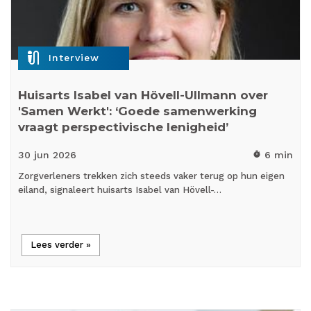
mic_external_on
Interview
Huisarts Isabel van Hövell-Ullmann over
'Samen Werkt': ‘Goede samenwerking
vraagt perspectivische lenigheid’
30 jun
2026
6 min
timer
Zorgverleners trekken zich steeds vaker terug op hun eigen
eiland, signaleert huisarts Isabel van Hövell-…
Lees verder »