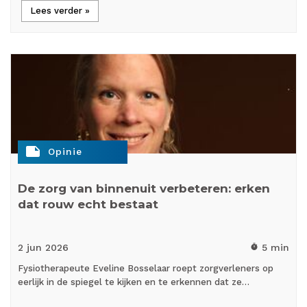
Lees verder »
note
Opinie
De zorg van binnenuit verbeteren: erken
dat rouw echt bestaat
2 jun
2026
5 min
timer
Fysiotherapeute Eveline Bosselaar roept zorgverleners op
eerlijk in de spiegel te kijken en te erkennen dat ze…