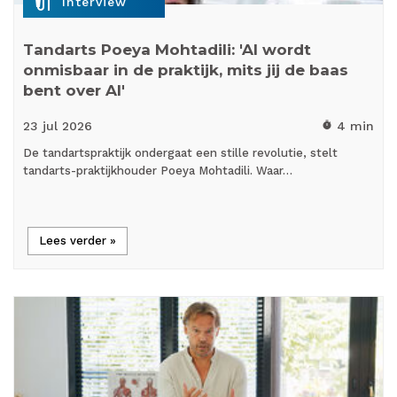
mic_external_on
Interview
Tandarts Poeya Mohtadili: 'AI wordt
onmisbaar in de praktijk, mits jij de baas
bent over AI'
23 jul
2026
4 min
timer
De tandartspraktijk ondergaat een stille revolutie, stelt
tandarts-praktijkhouder Poeya Mohtadili. Waar…
Lees verder »