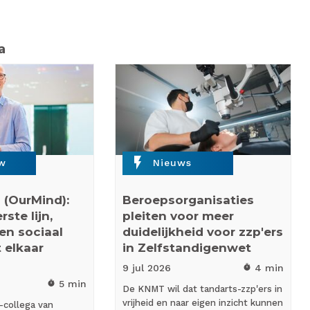
a
flash_on
ew
Nieuws
 (OurMind):
Beroepsorganisaties
ste lijn,
pleiten voor meer
 en sociaal
duidelijkheid voor zzp'ers
 elkaar
in Zelfstandigenwet
9 jul
2026
4 min
timer
5 min
timer
De KNMT wil dat tandarts-zzp'ers in
vrijheid en naar eigen inzicht kunnen
-collega van