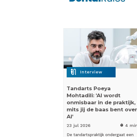
mic_external_on
Interview
Tandarts Poeya
Mohtadili: 'AI wordt
onmisbaar in de praktijk,
mits jij de baas bent over
AI'
23 jul
2026
4 mi
timer
De tandartspraktijk ondergaat een