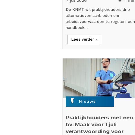
7 jul
2026
4 mi
De KNMT wil praktijkhouders drie
alternatieven aanbieden om
arbeidsvoorwaarden te regelen: een
handboek…
Lees verder »
flash_on
Nieuws
Praktijkhouders met een
bv: Maak vóór 1 juli
verantwoording voor