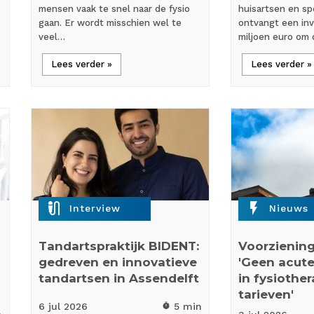
mensen vaak te snel naar de fysio
huisartsen en spe
gaan. Er wordt misschien wel te
ontvangt een inv
veel…
miljoen euro om
Lees verder »
Lees verder »
mic_external_on
flash_on
Interview
Nieuws
Tandartspraktijk BIDENT:
Voorziening
gedreven en innovatieve
'Geen acute
tandartsen in Assendelft
in fysiothe
tarieven'
6 jul
2026
5 min
timer