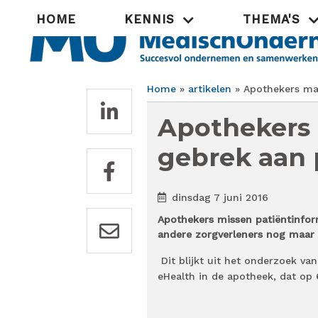
Overslaan
Hoofdnavigatie
HOME
KENNIS
THEMA'S
en
naar
de
inhoud
gaan
Home
artikelen
Apothekers mak
Kruimelpad
Apothekers
gebrek aan 
dinsdag 7 juni 2016
Apothekers missen patiëntinform
andere zorgverleners nog maar 
Dit blijkt uit het onderzoek v
eHealth in de apotheek, dat op 6