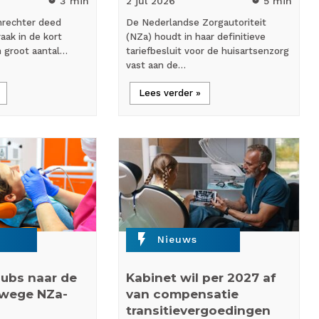
3 min
2 jul
2026
5 min
nrechter deed
De Nederlandse Zorgautoriteit
aak in de kort
(NZa) houdt in haar definitieve
n groot aantal…
tariefbesluit voor de huisartsenzorg
vast aan de…
Lees verder »
flash_on
Nieuws
ubs naar de
Kabinet wil per 2027 af
nwege NZa-
van compensatie
transitievergoedingen