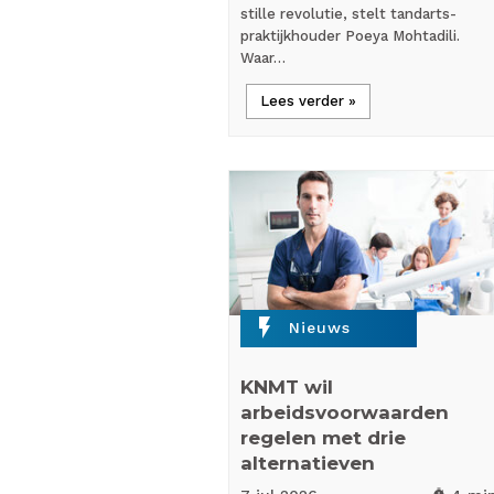
stille revolutie, stelt tandarts-
praktijkhouder Poeya Mohtadili.
Waar…
Lees verder »
flash_on
Nieuws
KNMT wil
arbeidsvoorwaarden
regelen met drie
alternatieven
timer