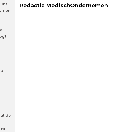
punt
Redactie MedischOndernemen
en en
le
ogt
oor
 al de
een