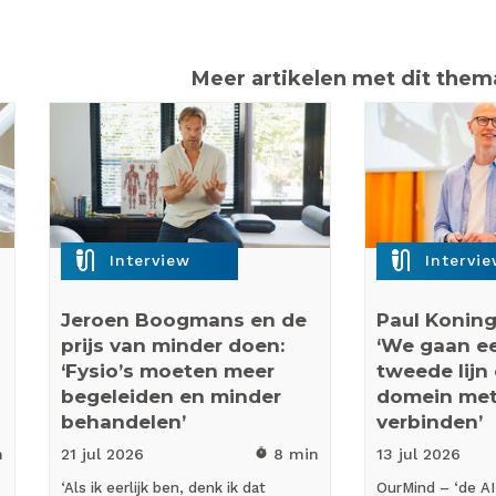
Meer artikelen met dit them
mic_external_on
mic_external_on
Interview
Intervi
Jeroen Boogmans en de
Paul Koning
prijs van minder doen:
‘We gaan eer
‘Fysio’s moeten meer
tweede lijn
begeleiden en minder
domein met
behandelen’
verbinden’
n
21 jul
2026
8 min
13 jul
2026
timer
‘Als ik eerlijk ben, denk ik dat
OurMind – ‘de AI