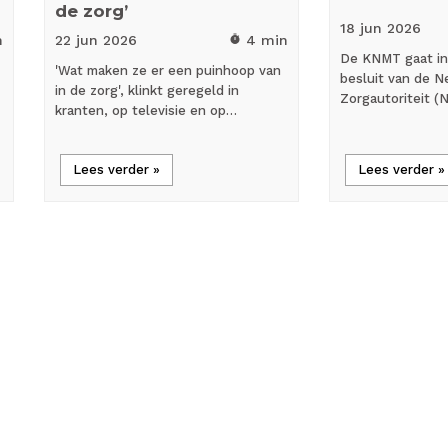
de zorg’
18 jun
2026
n
22 jun
2026
4 min
timer
De KNMT gaat in
'Wat maken ze er een puinhoop van
besluit van de N
in de zorg', klinkt geregeld in
Zorgautoriteit (
kranten, op televisie en op…
Lees verder »
Lees verder »
cases
person_outline
Bedrijfsnieuws
Blog
Toetreden tot een
Wet DBA en