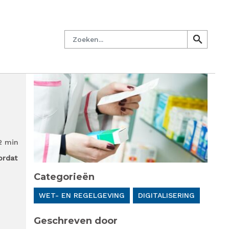
managersnetwerk
Nieuwsbrief
Lid worden
Contact
Zoeken
search
search
2 min
ordat
Categorieën
WET- EN REGELGEVING
DIGITALISERING
Geschreven door