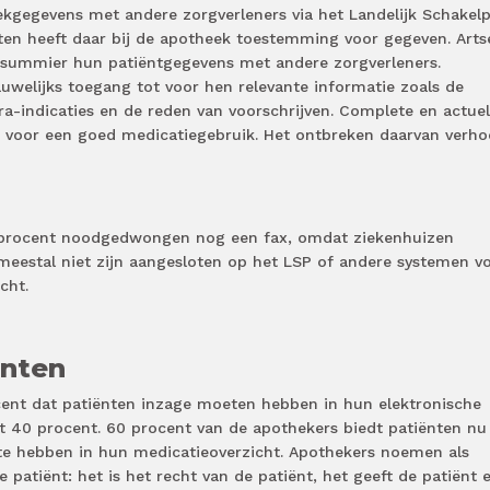
ekgegevens met andere zorgverleners via het Landelijk Schakel
nten heeft daar bij de apotheek toestemming voor gegeven. Arts
 summier hun patiëntgegevens met andere zorgverleners.
welijks toegang tot voor hen relevante informatie zoals de
tra-indicaties en de reden van voorschrijven. Complete en actue
g voor een goed medicatiegebruik. Het ontbreken daarvan verho
 procent noodgedwongen nog een fax, omdat ziekenhuizen
meestal niet zijn aangesloten op het LSP of andere systemen v
racht.
ënten
cent dat patiënten inzage moeten hebben in hun elektronische
it 40 procent. 60 procent van de apothekers biedt patiënten nu
te hebben in hun medicatieoverzicht. Apothekers noemen als
patiënt: het is het recht van de patiënt, het geeft de patiënt 