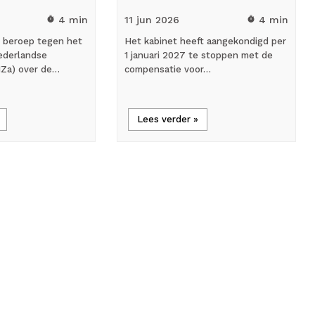
4 min
11 jun
2026
4 min
timer
timer
 beroep tegen het
Het kabinet heeft aangekondigd per
ederlandse
1 januari 2027 te stoppen met de
NZa) over de…
compensatie voor…
Lees verder »
flash_on
Nieuws
 wet
Neuroloog Geert Sulter: