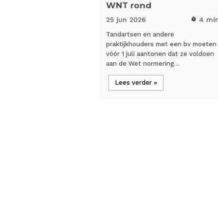
WNT rond
25 jun
2026
4 mi
timer
Tandartsen en andere
praktijkhouders met een bv moeten
vóór 1 juli aantonen dat ze voldoen
aan de Wet normering…
Lees verder »
all_inclusive
Achtergrondartikel
Nicky Hekster