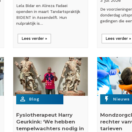
n
3 jul
2026
Lela Bidar en Alireza Fadaei
De voorzieninge
openden in maart Tandartspraktijk
donderdag uitspr
BIDENT in Assendelft. Hun
gedingen die ee
nulpraktijk is…
Lees verder »
Lees verder »
person_outline
flash_on
Blog
Nieuws
Fysiotherapeut Harry
Mondzorgcl
Geurkink: ‘We hebben
rechter va
tempelwachters nodig in
tarieven