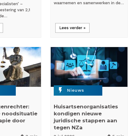
waarnemen en samenwerken in de…
cialisten’ –
estering van 2,1
 de…
Lees verder »
flash_on
Nieuws
enrechter:
Huisartsenorganisaties
 noodsituatie
kondigen nieuwe
rapie door
juridische stappen aan
tegen NZa
timer
timer