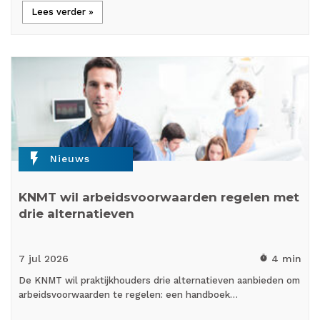
Lees verder »
flash_on
Nieuws
KNMT wil arbeidsvoorwaarden regelen met
drie alternatieven
7 jul
2026
4 min
timer
De KNMT wil praktijkhouders drie alternatieven aanbieden om
arbeidsvoorwaarden te regelen: een handboek…