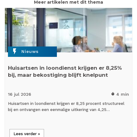
Meer artikelen met dit thema
flash_on
Nieuws
Huisartsen in loondienst krijgen er 8,25%
bij, maar bekostiging blijft knelpunt
16 jul
2026
4 min
timer
Huisartsen in loondienst krijgen er 8,25 procent structureel
bij en ontvangen een eenmalige uitkering van 4,25…
Lees verder »