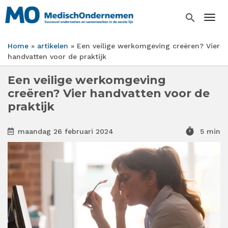
Overslaan
en
search
Togg
naar
de
Home
artikelen
Een veilige werkomgeving creëren? Vier
inhoud
Kruimelpad
handvatten voor de praktijk
gaan
Een veilige werkomgeving
creëren? Vier handvatten voor de
praktijk
timer
maandag 26 februari 2024
5 min