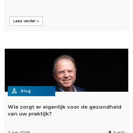
Lees verder »
person_outline
Blog
Wie zorgt er eigenlijk voor de gezondheid
van uw praktijk?
3 jun
2026
3 min
timer