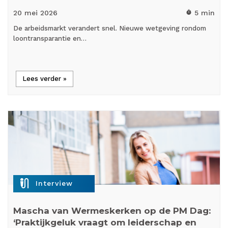
20 mei
2026
5 min
timer
De arbeidsmarkt verandert snel. Nieuwe wetgeving rondom
loontransparantie en…
Lees verder »
mic_external_on
Interview
Mascha van Wermeskerken op de PM Dag:
‘Praktijkgeluk vraagt om leiderschap en