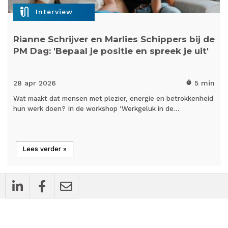
mic_external_on
Interview
Rianne Schrijver en Marlies Schippers bij de
PM Dag: 'Bepaal je positie en spreek je uit'
28 apr
2026
5 min
timer
Wat maakt dat mensen met plezier, energie en betrokkenheid
hun werk doen? In de workshop ‘Werkgeluk in de…
Lees verder »