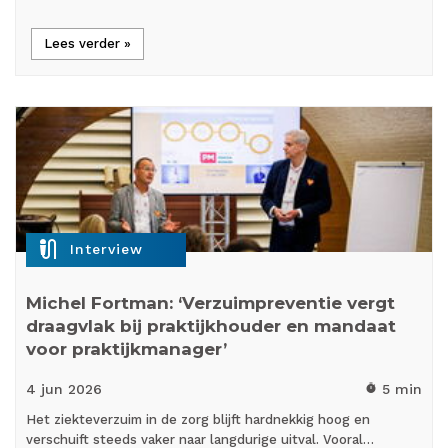
Lees verder »
mic_external_on
Interview
Michel Fortman: ‘Verzuimpreventie vergt
draagvlak bij praktijkhouder en mandaat
voor praktijkmanager’
4 jun
2026
5 min
timer
Het ziekteverzuim in de zorg blijft hardnekkig hoog en
verschuift steeds vaker naar langdurige uitval. Vooral…