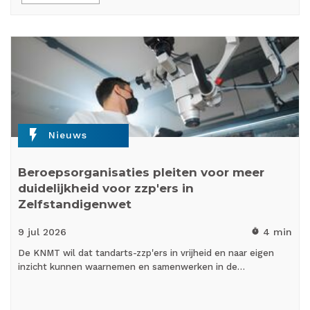
flash_on
Nieuws
Beroepsorganisaties pleiten voor meer
duidelijkheid voor zzp'ers in
Zelfstandigenwet
9 jul
2026
4 min
timer
De KNMT wil dat tandarts-zzp'ers in vrijheid en naar eigen
inzicht kunnen waarnemen en samenwerken in de…