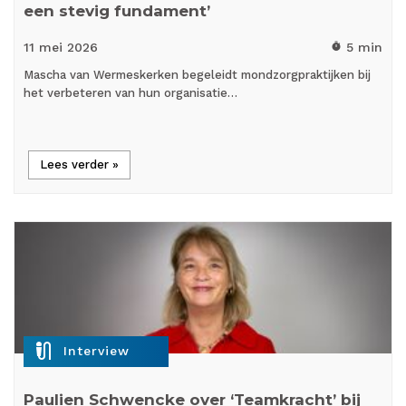
een stevig fundament’
11 mei
2026
5 min
timer
Mascha van Wermeskerken begeleidt mondzorgpraktijken bij
het verbeteren van hun organisatie…
Lees verder »
mic_external_on
Interview
Paulien Schwencke over ‘Teamkracht’ bij