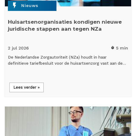
flash_on
Nieuws
Huisartsenorganisaties kondigen nieuwe
juridische stappen aan tegen NZa
2 jul
2026
5 min
timer
De Nederlandse Zorgautoriteit (NZa) houdt in haar
definitieve tariefbesluit voor de huisartsenzorg vast aan de…
Lees verder »