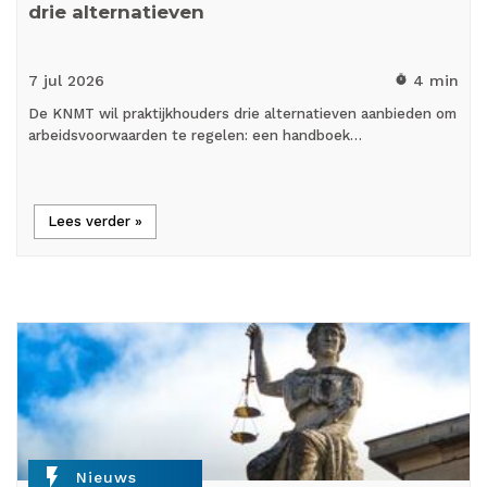
drie alternatieven
7 jul
2026
4 min
timer
De KNMT wil praktijkhouders drie alternatieven aanbieden om
arbeidsvoorwaarden te regelen: een handboek…
Lees verder »
flash_on
Nieuws