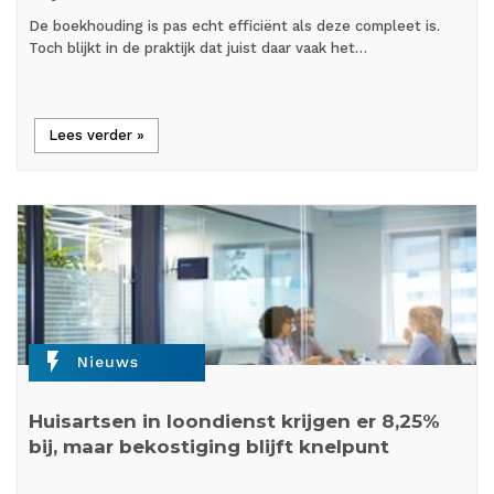
De boekhouding is pas echt efficiënt als deze compleet is.
Toch blijkt in de praktijk dat juist daar vaak het…
Lees verder »
flash_on
Nieuws
Huisartsen in loondienst krijgen er 8,25%
bij, maar bekostiging blijft knelpunt