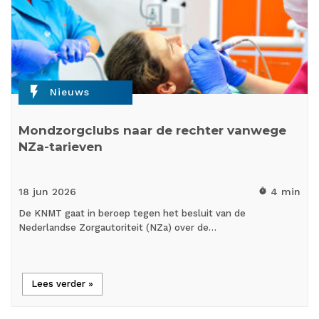
flash_on
Nieuws
Mondzorgclubs naar de rechter vanwege
NZa-tarieven
18 jun
2026
4 min
timer
De KNMT gaat in beroep tegen het besluit van de
Nederlandse Zorgautoriteit (NZa) over de…
Lees verder »