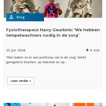
person_outline
Blog
Fysiotherapeut Harry Geurkink: ‘We hebben
tempelwachters nodig in de zorg’
22 jun
2026
4 min
timer
'Wat maken ze er een puinhoop van in de zorg', klinkt
geregeld in kranten, op televisie en op…
Lees verder »