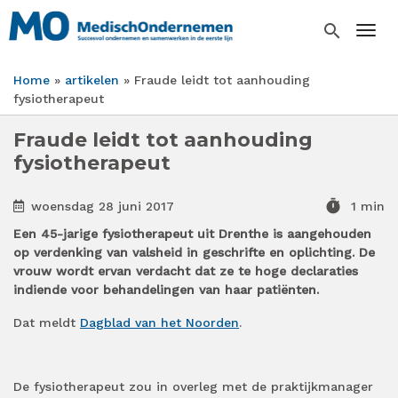
Overslaan
en
search
Togg
naar
de
Home
artikelen
Fraude leidt tot aanhouding
inhoud
Kruimelpad
fysiotherapeut
gaan
Fraude leidt tot aanhouding
fysiotherapeut
timer
woensdag 28 juni 2017
1 min
Een 45-jarige fysiotherapeut uit Drenthe is aangehouden
op verdenking van valsheid in geschrifte en oplichting. De
vrouw wordt ervan verdacht dat ze te hoge declaraties
indiende voor behandelingen van haar patiënten.
Dat meldt
Dagblad van het Noorden
.
De fysiotherapeut zou in overleg met de praktijkmanager