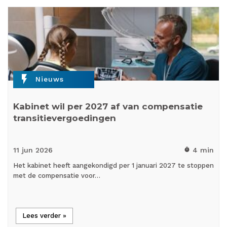
flash_on
Nieuws
Kabinet wil per 2027 af van compensatie
transitievergoedingen
11 jun
2026
4 min
timer
Het kabinet heeft aangekondigd per 1 januari 2027 te stoppen
met de compensatie voor…
Lees verder »