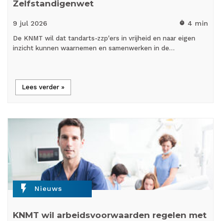
Zelfstandigenwet
9 jul
2026
4 min
timer
De KNMT wil dat tandarts-zzp'ers in vrijheid en naar eigen
inzicht kunnen waarnemen en samenwerken in de…
Lees verder »
flash_on
Nieuws
KNMT wil arbeidsvoorwaarden regelen met