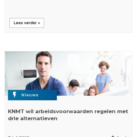
Lees verder »
flash_on
Nieuws
KNMT wil arbeidsvoorwaarden regelen met
drie alternatieven