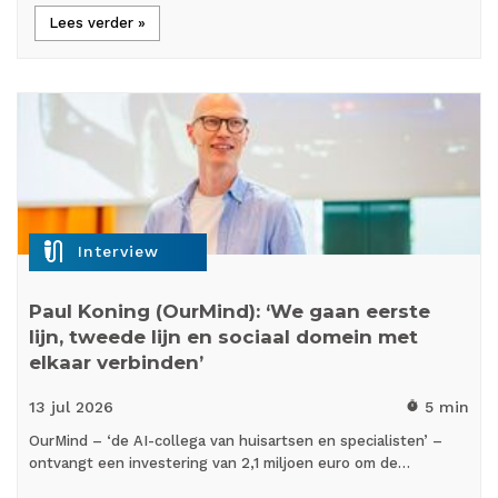
Lees verder »
mic_external_on
Interview
Paul Koning (OurMind): ‘We gaan eerste
lijn, tweede lijn en sociaal domein met
elkaar verbinden’
13 jul
2026
5 min
timer
OurMind – ‘de AI-collega van huisartsen en specialisten’ –
ontvangt een investering van 2,1 miljoen euro om de…