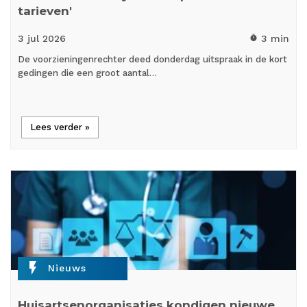
tarieven'
3 jul
2026
3 min
timer
De voorzieningenrechter deed donderdag uitspraak in de kort
gedingen die een groot aantal…
Lees verder »
flash_on
Nieuws
Huisartsenorganisaties kondigen nieuwe