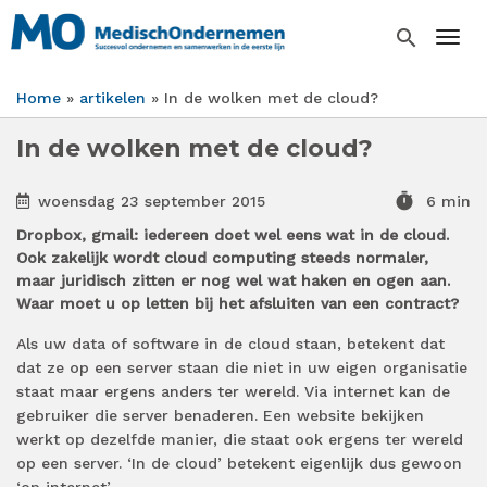
Overslaan
en
search
Togg
naar
de
Home
artikelen
In de wolken met de cloud?
inhoud
Kruimelpad
gaan
In de wolken met de cloud?
timer
woensdag 23 september 2015
6 min
Dropbox, gmail: iedereen doet wel eens wat in de cloud.
Ook zakelijk wordt cloud computing steeds normaler,
maar juridisch zitten er nog wel wat haken en ogen aan.
Waar moet u op letten bij het afsluiten van een contract?
Als uw data of software in de cloud staan, betekent dat
dat ze op een server staan die niet in uw eigen organisatie
staat maar ergens anders ter wereld. Via internet kan de
gebruiker die server benaderen. Een website bekijken
werkt op dezelfde manier, die staat ook ergens ter wereld
op een server. ‘In de cloud’ betekent eigenlijk dus gewoon