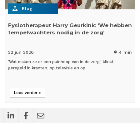
person_outline
Blog
Fysiotherapeut Harry Geurkink: ‘We hebben
tempelwachters nodig in de zorg’
22 jun
2026
4 min
timer
'Wat maken ze er een puinhoop van in de zorg', klinkt
geregeld in kranten, op televisie en op…
Lees verder »