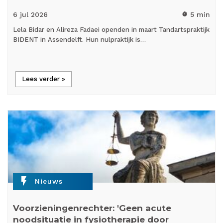
6 jul
2026
5 min
timer
Lela Bidar en Alireza Fadaei openden in maart Tandartspraktijk
BIDENT in Assendelft. Hun nulpraktijk is…
Lees verder »
flash_on
Nieuws
Voorzieningenrechter: 'Geen acute
noodsituatie in fysiotherapie door