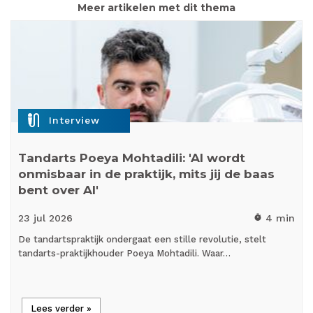
Meer artikelen met dit thema
mic_external_on
Interview
Tandarts Poeya Mohtadili: 'AI wordt
onmisbaar in de praktijk, mits jij de baas
bent over AI'
23 jul
2026
4 min
timer
De tandartspraktijk ondergaat een stille revolutie, stelt
tandarts-praktijkhouder Poeya Mohtadili. Waar…
Lees verder »