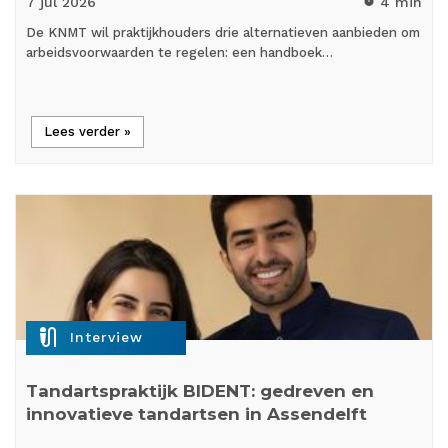
7 jul
2026
4 min
timer
De KNMT wil praktijkhouders drie alternatieven aanbieden om
arbeidsvoorwaarden te regelen: een handboek…
Lees verder »
mic_external_on
Interview
Tandartspraktijk BIDENT: gedreven en
innovatieve tandartsen in Assendelft