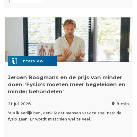
mic_external_on
Interview
Jeroen Boogmans en de prijs van minder
doen: ‘Fysio’s moeten meer begeleiden en
minder behandelen’
21 jul
2026
8 min
timer
‘Als ik eerlijk ben, denk ik dat mensen vaak te snel naar de
fysio gaan. Er wordt misschien wel te veel…