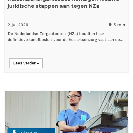
juridische stappen aan tegen NZa
2 jul
2026
5 min
timer
De Nederlandse Zorgautoriteit (NZa) houdt in haar
definitieve tariefbesluit voor de huisartsenzorg vast aan de…
Lees verder »
flash_on
Nieuws