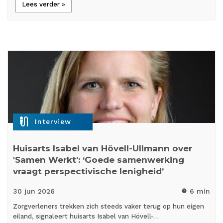
Lees verder »
mic_external_on
Interview
Huisarts Isabel van Hövell-Ullmann over
'Samen Werkt': ‘Goede samenwerking
vraagt perspectivische lenigheid’
30 jun
2026
6 min
timer
Zorgverleners trekken zich steeds vaker terug op hun eigen
eiland, signaleert huisarts Isabel van Hövell-…