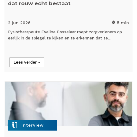
dat rouw echt bestaat
2 jun
2026
5 min
timer
Fysiotherapeute Eveline Bosselaar roept zorgverleners op
eerlijk in de spiegel te kijken en te erkennen dat ze…
Lees verder »
mic_external_on
Interview