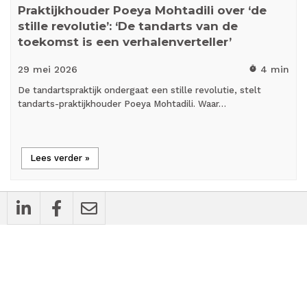
Praktijkhouder Poeya Mohtadili over ‘de
stille revolutie’: ‘De tandarts van de
toekomst is een verhalenverteller’
29 mei
2026
4 min
timer
De tandartspraktijk ondergaat een stille revolutie, stelt
tandarts-praktijkhouder Poeya Mohtadili. Waar…
Lees verder »
mic_external_on
Interview