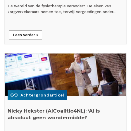
De wereld van de fysiotherapie verandert. De eisen van
zorgverzekeraars nemen toe, terwijl vergoedingen onder…
Lees verder »
all_inclusive
Achtergrondartikel
Nicky Hekster (AICoalitie4NL): ‘AI is
absoluut geen wondermiddel’