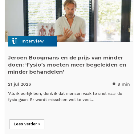
mic_external_on
Interview
Jeroen Boogmans en de prijs van minder
doen: ‘Fysio’s moeten meer begeleiden en
minder behandelen’
21 jul
2026
8 min
timer
‘Als ik eerlijk ben, denk ik dat mensen vaak te snel naar de
fysio gaan. Er wordt misschien wel te veel…
Lees verder »