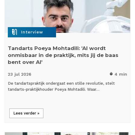
mic_external_on
Interview
Tandarts Poeya Mohtadili: 'AI wordt
onmisbaar in de praktijk, mits jij de baas
bent over AI'
23 jul
2026
4 min
timer
De tandartspraktijk ondergaat een stille revolutie, stelt
tandarts-praktijkhouder Poeya Mohtadili. Waar…
Lees verder »