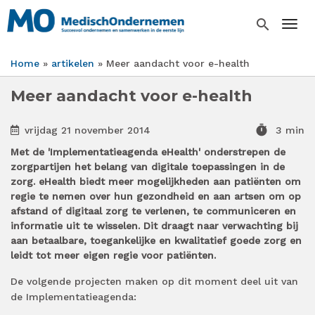
Overslaan
en
search
Togg
naar
de
Home
artikelen
Meer aandacht voor e-health
inhoud
Kruimelpad
gaan
Meer aandacht voor e-health
timer
vrijdag 21 november 2014
3 min
Met de 'Implementatieagenda eHealth' onderstrepen de
zorgpartijen het belang van digitale toepassingen in de
zorg. eHealth biedt meer mogelijkheden aan patiënten om
regie te nemen over hun gezondheid en aan artsen om op
afstand of digitaal zorg te verlenen, te communiceren en
informatie uit te wisselen. Dit draagt naar verwachting bij
aan betaalbare, toegankelijke en kwalitatief goede zorg en
leidt tot meer eigen regie voor patiënten.
De volgende projecten maken op dit moment deel uit van
de Implementatieagenda: