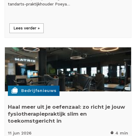
tandarts-praktijkhouder Poeya…
Lees verder »
cases
Bedrijfsnieuws
Haal meer uit je oefenzaal: zo richt je jouw
fysiotherapiepraktijk slim en
toekomstgericht in
11 jun
2026
4 min
timer