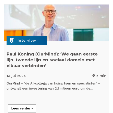
mic_external_on
Interview
Paul Koning (OurMind): ‘We gaan eerste
lijn, tweede lijn en sociaal domein met
elkaar verbinden’
13 jul
2026
5 min
timer
OurMind – ‘de AI-collega van huisartsen en specialisten’ –
ontvangt een investering van 2,1 miljoen euro om de…
Lees verder »