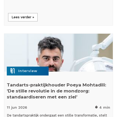
Lees verder »
mic_external_on
Interview
Tandarts-praktijkhouder Poeya Mohtadili:
’De stille revolutie in de mondzorg:
standaardiseren met een ziel’
11 jun
2026
4 min
timer
De tandartspraktijk ondergaat een stille transformatie, stelt