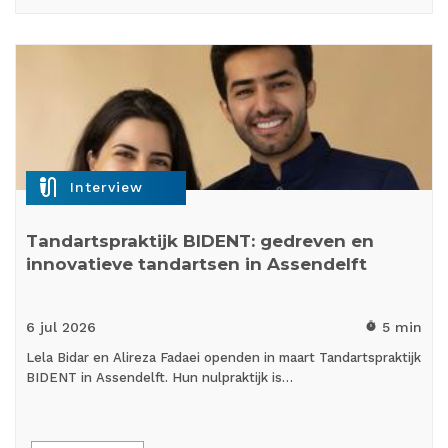
mic_external_on
Interview
Tandartspraktijk BIDENT: gedreven en
innovatieve tandartsen in Assendelft
6 jul
2026
5 min
timer
Lela Bidar en Alireza Fadaei openden in maart Tandartspraktijk
BIDENT in Assendelft. Hun nulpraktijk is…