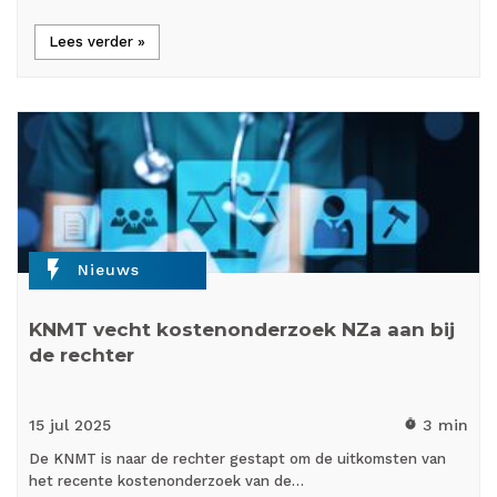
Lees verder »
flash_on
Nieuws
KNMT vecht kostenonderzoek NZa aan bij
de rechter
15 jul
2025
3 min
timer
De KNMT is naar de rechter gestapt om de uitkomsten van
het recente kostenonderzoek van de…