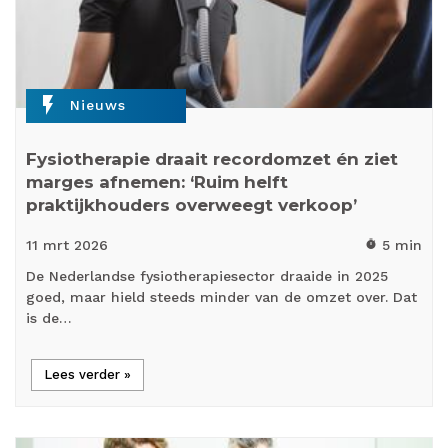
flash_on
Nieuws
Fysiotherapie draait recordomzet én ziet
marges afnemen: ‘Ruim helft
praktijkhouders overweegt verkoop’
11 mrt
2026
5 min
timer
De Nederlandse fysiotherapiesector draaide in 2025
goed, maar hield steeds minder van de omzet over. Dat
is de…
Lees verder »