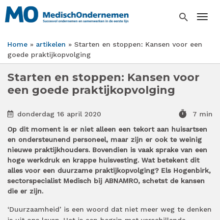
Overslaan
en
search
Togg
naar
de
Home
artikelen
Starten en stoppen: Kansen voor een
inhoud
Kruimelpad
goede praktijkopvolging
gaan
Starten en stoppen: Kansen voor
een goede praktijkopvolging
timer
donderdag 16 april 2020
7 min
Op dit moment is er niet alleen een tekort aan huisartsen
en ondersteunend personeel, maar zijn er ook te weinig
nieuwe praktijkhouders. Bovendien is vaak sprake van een
hoge werkdruk en krappe huisvesting. Wat betekent dit
alles voor een duurzame praktijkopvolging? Els Hogenbirk,
sectorspecialist Medisch bij ABNAMRO, schetst de kansen
die er zijn.
‘Duurzaamheid’ is een woord dat niet meer weg te denken