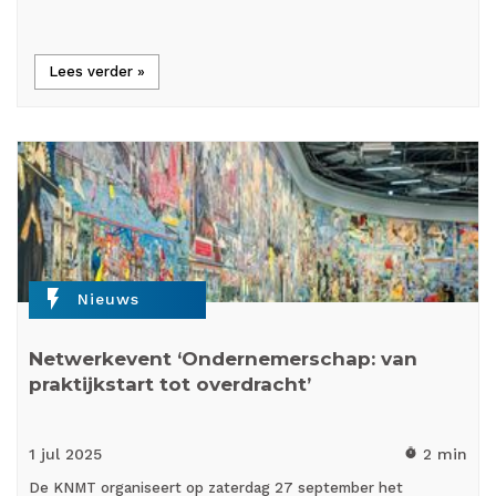
Lees verder »
flash_on
Nieuws
Netwerkevent ‘Ondernemerschap: van
praktijkstart tot overdracht’
1 jul
2025
2 min
timer
De KNMT organiseert op zaterdag 27 september het