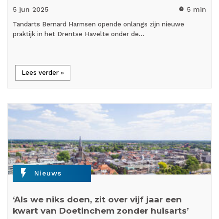
5 jun
2025
5 min
timer
Tandarts Bernard Harmsen opende onlangs zijn nieuwe
praktijk in het Drentse Havelte onder de…
Lees verder »
flash_on
Nieuws
‘Als we niks doen, zit over vijf jaar een
kwart van Doetinchem zonder huisarts’