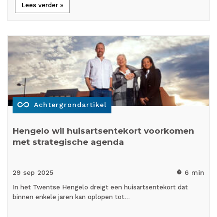
Lees verder »
all_inclusive
Achtergrondartikel
Hengelo wil huisartsentekort voorkomen
met strategische agenda
29 sep
2025
6 min
timer
In het Twentse Hengelo dreigt een huisartsentekort dat
binnen enkele jaren kan oplopen tot…