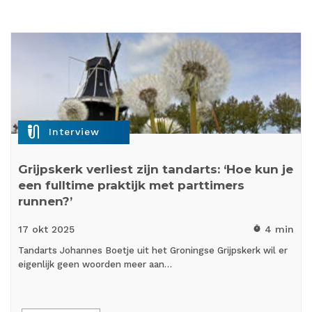
mic_external_on
Interview
Grijpskerk verliest zijn tandarts: ‘Hoe kun je
een fulltime praktijk met parttimers
runnen?’
17 okt
2025
4 min
timer
Tandarts Johannes Boetje uit het Groningse Grijpskerk wil er
eigenlijk geen woorden meer aan…