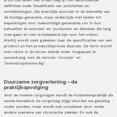
is uit ons leven. Het is een begrip met verschillende
definities zoals ‘kwalificatie van activiteiten en
ontwikkelingen, die enerzijds voorzien in de behoefte van
de huidige generatie, maar anderzijds niet leiden tot
beperkingen voor toekomstige generaties om in hun
behoeften te voorzien’ en ‘producten en diensten die lang
mee gaan en niet te belastend zijn voor het milieu’.
Hierbij wordt vaak gekeken naar de specificaties van een
product en het productieproces daarvan. De term wordt
met name in de bouw steeds meer toegepast in
samenhang met de termen ‘circulair’ en
‘levensloopbestendig’.
Duurzame zorgverlening – de
praktijkopvolging
Voor de meeste zorgvragen wordt de huisartsenpraktijk als
eerste benaderd. De zorgvraag stijgt doordat we gelukkig
ouder worden, maar wordt ook complexer door onder
andere toename van chronische ziekten. En ook de