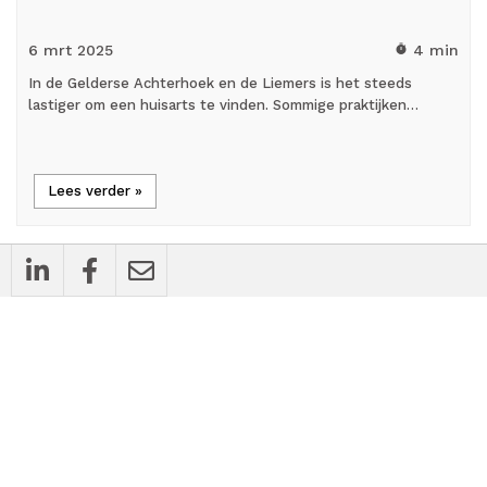
6 mrt
2025
4 min
timer
In de Gelderse Achterhoek en de Liemers is het steeds
lastiger om een huisarts te vinden. Sommige praktijken…
Lees verder »
mic_external_on
Interview
Een Goed Gesprek met Wiyanti