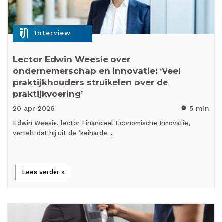
mic_external_on
Interview
Lector Edwin Weesie over
ondernemerschap en innovatie: ‘Veel
praktijkhouders struikelen over de
praktijkvoering’
20 apr
2026
5 min
timer
Edwin Weesie, lector Financieel Economische Innovatie,
vertelt dat hij uit de ‘keiharde…
Lees verder »