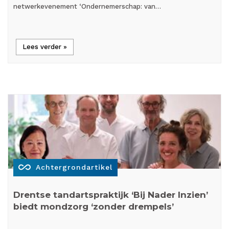
netwerkevenement ‘Ondernemerschap: van…
Lees verder »
all_inclusive
Achtergrondartikel
Drentse tandartspraktijk ‘Bij Nader Inzien’
biedt mondzorg ‘zonder drempels’