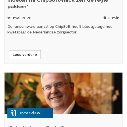
pakken’
19 mei
2026
3 min
timer
De ransomware-aanval op ChipSoft heeft blootgelegd hoe
kwetsbaar de Nederlandse zorgsector…
Lees verder »
mic_external_on
Interview