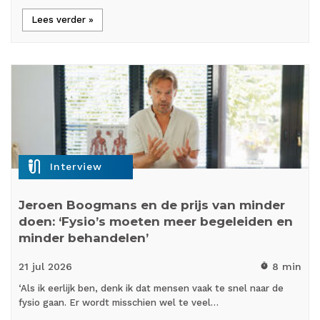
Lees verder »
mic_external_on
Interview
Jeroen Boogmans en de prijs van minder
doen: ‘Fysio’s moeten meer begeleiden en
minder behandelen’
21 jul
2026
8 min
timer
‘Als ik eerlijk ben, denk ik dat mensen vaak te snel naar de
fysio gaan. Er wordt misschien wel te veel…