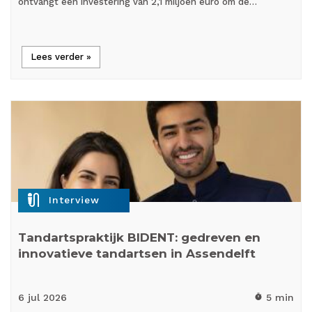
ontvangt een investering van 2,1 miljoen euro om de…
Lees verder »
mic_external_on
Interview
Tandartspraktijk BIDENT: gedreven en
innovatieve tandartsen in Assendelft
6 jul
2026
5 min
timer