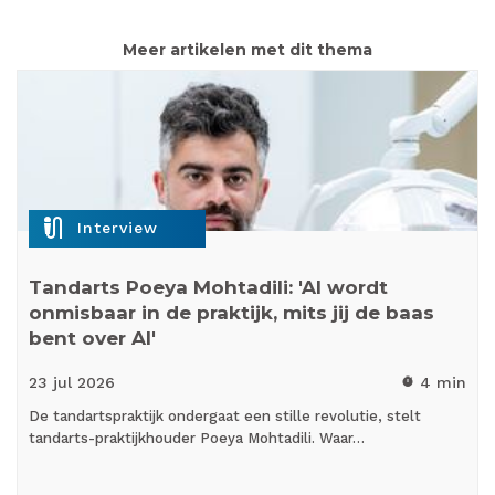
Meer artikelen met dit thema
mic_external_on
Interview
Tandarts Poeya Mohtadili: 'AI wordt
onmisbaar in de praktijk, mits jij de baas
bent over AI'
23 jul
2026
4 min
timer
De tandartspraktijk ondergaat een stille revolutie, stelt
tandarts-praktijkhouder Poeya Mohtadili. Waar…