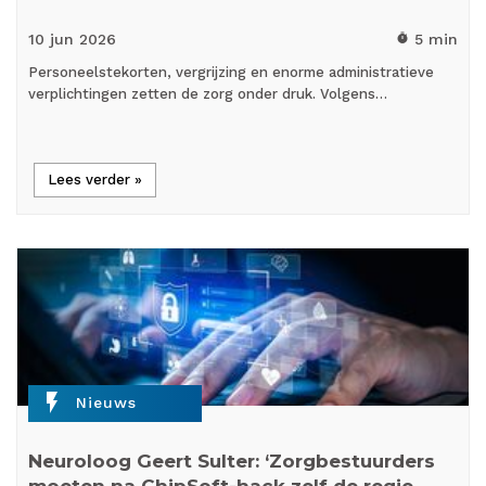
10 jun
2026
5 min
timer
Personeelstekorten, vergrijzing en enorme administratieve
verplichtingen zetten de zorg onder druk. Volgens…
Lees verder »
flash_on
Nieuws
Neuroloog Geert Sulter: ‘Zorgbestuurders
moeten na ChipSoft-hack zelf de regie