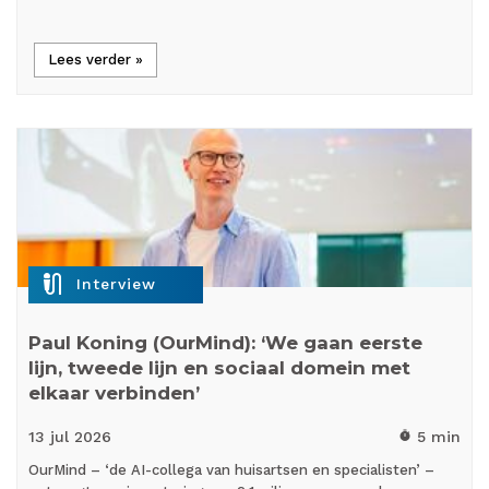
Lees verder »
mic_external_on
Interview
Paul Koning (OurMind): ‘We gaan eerste
lijn, tweede lijn en sociaal domein met
elkaar verbinden’
13 jul
2026
5 min
timer
OurMind – ‘de AI-collega van huisartsen en specialisten’ –