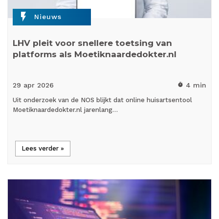
flash_on
Nieuws
LHV pleit voor snellere toetsing van
platforms als Moetiknaardedokter.nl
29 apr
2026
4 min
timer
Uit onderzoek van de NOS blijkt dat online huisartsentool
Moetiknaardedokter.nl jarenlang…
Lees verder »