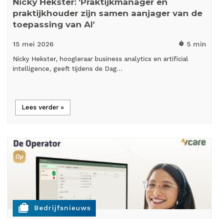
Nicky Hekster: 'Praktijkmanager en
praktijkhouder zijn samen aanjager van de
toepassing van AI'
15 mei
2026
5 min
timer
Nicky Hekster, hoogleraar business analytics en artificial
intelligence, geeft tijdens de Dag…
Lees verder »
cases
Bedrijfsnieuws