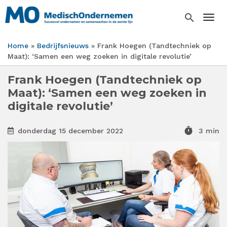
Overslaan
en
search
Togg
naar
de
Home
Bedrijfsnieuws
Frank Hoegen (Tandtechniek op
inhoud
Kruimelpad
Maat): ‘Samen een weg zoeken in digitale revolutie’
gaan
Frank Hoegen (Tandtechniek op
Maat): ‘Samen een weg zoeken in
digitale revolutie’
timer
donderdag 15 december 2022
3 min