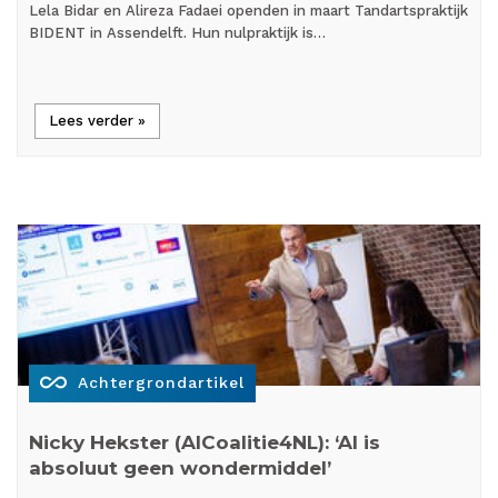
Lela Bidar en Alireza Fadaei openden in maart Tandartspraktijk
BIDENT in Assendelft. Hun nulpraktijk is…
Lees verder »
all_inclusive
Achtergrondartikel
Nicky Hekster (AICoalitie4NL): ‘AI is
absoluut geen wondermiddel’