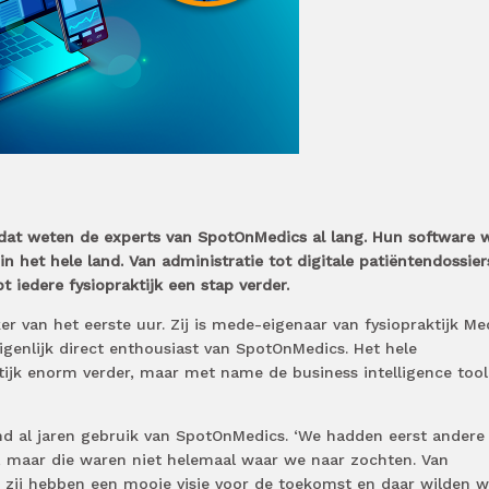
, dat weten de experts van SpotOnMedics al lang. Hun software 
n het hele land. Van administratie tot digitale patiëntendossier
 iedere fysiopraktijk een stap verder.
r van het eerste uur. Zij is mede-eigenaar van fysiopraktijk Med
eigenlijk direct enthousiast van SpotOnMedics. Het hele
tijk enorm verder, maar met name de business intelligence tool
nd al jaren gebruik van SpotOnMedics. ‘We hadden eerst andere
s, maar die waren niet helemaal waar we naar zochten. Van
 zij hebben een mooie visie voor de toekomst en daar wilden 