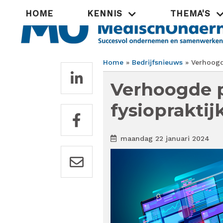
Overslaan
Hoofdnavigatie
HOME
KENNIS
THEMA'S
en
naar
de
inhoud
gaan
Home
Bedrijfsnieuws
Verhoogde
Kruimelpad
Verhoogde p
fysioprakti
maandag 22 januari 2024