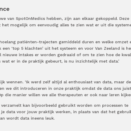
ence
e we van SpotOnMedics hebben, zijn aan elkaar gekoppeld. Deze
t het mogelijk om eenvoudig alles te zien wat er uit die system
n hoelang patiënten-trajecten gemiddeld duren en welke omzet 
k een ‘top 5 klachten’ uit het systeem en voor Van Zeeland is he
l nieuwe intakes er worden gedraaid of om te zien hoe de kwali
s wat er in de praktijk gebeurt, is nu inzichtelijk met data.’
jk wennen. ‘Ik werd zelf altijd al enthousiast van data, maar de
den we dit introduceren in onze praktijk omdat de data ons juist
p die manier willen we alle therapeuten er ook naar leren kijken
 verzamelt kan bijvoorbeeld gebruikt worden om processen te
je data voor jouw praktijk werken, in plaats van dat het gebrui
an wordt data ineens leuk.