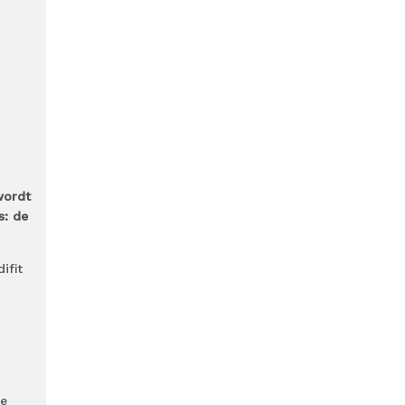
wordt
s: de
ifit
we