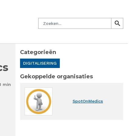
managersnetwerk
Nieuwsbrief
Lid worden
Contact
Zoeken
search
search
Categorieën
cs
DIGITALISERING
Gekoppelde organisaties
3 min
SpotOnMedics