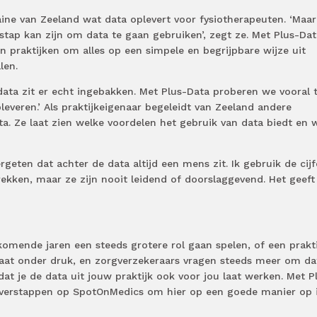
aine van Zeeland wat data oplevert voor fysiotherapeuten. ‘Maa
 stap kan zijn om data te gaan gebruiken’, zegt ze. Met Plus-Dat
n praktijken om alles op een simpele en begrijpbare wijze uit
len.
ata zit er echt ingebakken. Met Plus-Data proberen we vooral 
leveren.’ Als praktijkeigenaar begeleidt van Zeeland andere
ta. Ze laat zien welke voordelen het gebruik van data biedt en 
rgeten dat achter de data altijd een mens zit. Ik gebruik de cijf
kken, maar ze zijn nooit leidend of doorslaggevend. Het geeft 
omende jaren een steeds grotere rol gaan spelen, of een prakti
staat onder druk, en zorgverzekeraars vragen steeds meer om da
dat je de data uit jouw praktijk ook voor jou laat werken. Met P
overstappen op SpotOnMedics om hier op een goede manier op 