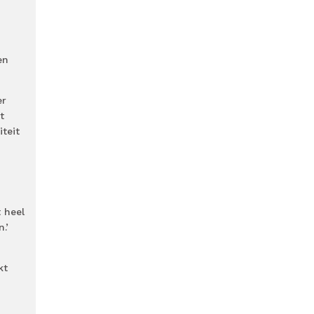
en
er
t
teit
 heel
.’
kt