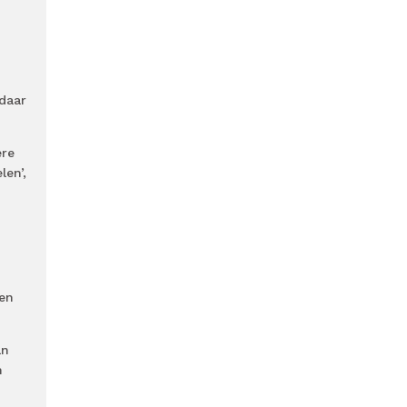
 daar
ere
en’,
len
an
m