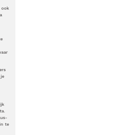
r ook
a
te
waar
ers
je
jk
ta.
lus-
in te