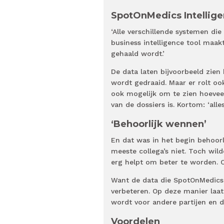
SpotOnMedics Intellig
‘Alle verschillende systemen di
business intelligence tool maak
gehaald wordt.’
De data laten bijvoorbeeld zie
wordt gedraaid. Maar er rolt oo
ook mogelijk om te zien hoevee
van de dossiers is. Kortom: ‘alle
‘Behoorlijk wennen’
En dat was in het begin behoorli
meeste collega’s niet. Toch wil
erg helpt om beter te worden. O
Want de data die SpotOnMedics
verbeteren. Op deze manier laat 
wordt voor andere partijen en d
Voordelen