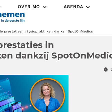
OVER MO
AGENDA
Praktijk
 prestaties in fysiopraktijken dankzij SpotOnMedics
restaties in
jken dankzij SpotOnMedi
timer