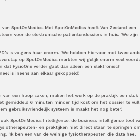
k van SpotOnMedics. Met SpotOnMedics heeft Van Zeeland een
ysteem voor de elektronische patiëntendossiers in huis. ‘We zijn
PD’s is volgens haar enorm. ‘We hebben hiervoor met twee and
verstap op SpotOnMedics merkten wij gelijk enorm veel voordel
ijn dat FysioOne verder gaat dan alleen een elektronisch
neel is ineens aan elkaar gekoppeld.’
en van een hoop zaken, maken het werk op de praktijk een stuk
et gemiddeld 6 minuten minder tijd kost om het dossier te vul
em gebruiksvriendelijk systeem is maakt het nog beter.’
 ook SpotOnMedics Intelligence: de business intelligence tool v
siotherapeuten- en praktijken niet direct staan te springen o
ing. ‘Ik ben een van de weinige fysiotherapeuten die data heel