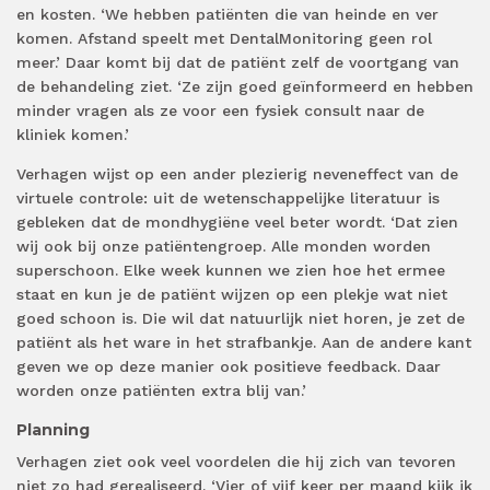
en kosten. ‘We hebben patiënten die van heinde en ver
komen. Afstand speelt met DentalMonitoring geen rol
meer.’ Daar komt bij dat de patiënt zelf de voortgang van
de behandeling ziet. ‘Ze zijn goed geïnformeerd en hebben
minder vragen als ze voor een fysiek consult naar de
kliniek komen.’
Verhagen wijst op een ander plezierig neveneffect van de
virtuele controle: uit de wetenschappelijke literatuur is
gebleken dat de mondhygiëne veel beter wordt. ‘Dat zien
wij ook bij onze patiëntengroep. Alle monden worden
superschoon. Elke week kunnen we zien hoe het ermee
staat en kun je de patiënt wijzen op een plekje wat niet
goed schoon is. Die wil dat natuurlijk niet horen, je zet de
patiënt als het ware in het strafbankje. Aan de andere kant
geven we op deze manier ook positieve feedback. Daar
worden onze patiënten extra blij van.’
Planning
Verhagen ziet ook veel voordelen die hij zich van tevoren
niet zo had gerealiseerd. ‘Vier of vijf keer per maand kijk ik