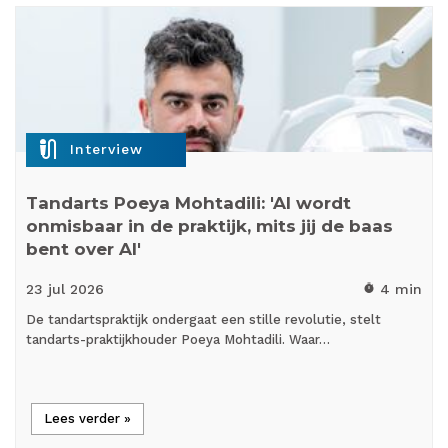
mic_external_on
Interview
Tandarts Poeya Mohtadili: 'AI wordt
onmisbaar in de praktijk, mits jij de baas
bent over AI'
23 jul
2026
4 min
timer
De tandartspraktijk ondergaat een stille revolutie, stelt
tandarts-praktijkhouder Poeya Mohtadili. Waar…
Lees verder »