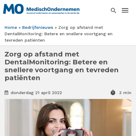
Overslaan
en
search
Togg
naar
de
Home
Bedrijfsnieuws
Zorg op afstand met
inhoud
Kruimelpad
DentalMonitoring: Betere en snellere voortgang en
gaan
tevreden patiënten
Zorg op afstand met
DentalMonitoring: Betere en
snellere voortgang en tevreden
patiënten
timer
donderdag 21 april 2022
3 min