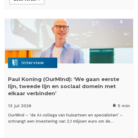
mic_external_on
Interview
Paul Koning (OurMind): ‘We gaan eerste
lijn, tweede lijn en sociaal domein met
elkaar verbinden’
13 jul
2026
5 min
timer
OurMind – ‘de AI-collega van huisartsen en specialisten’ –
ontvangt een investering van 2,1 miljoen euro om de…