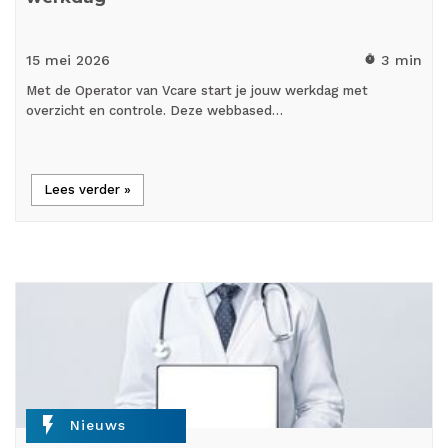
15 mei
2026
3 min
timer
Met de Operator van Vcare start je jouw werkdag met
overzicht en controle. Deze webbased…
Lees verder »
flash_on
Nieuws