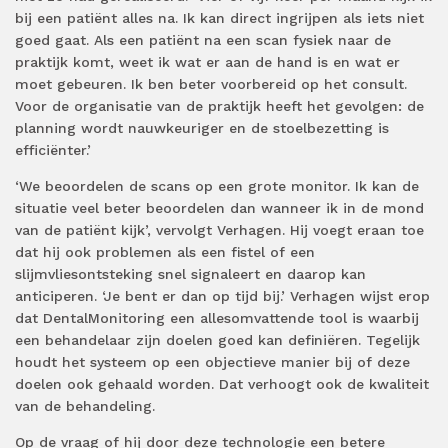
bij een patiënt alles na. Ik kan direct ingrijpen als iets niet
goed gaat. Als een patiënt na een scan fysiek naar de
praktijk komt, weet ik wat er aan de hand is en wat er
moet gebeuren. Ik ben beter voorbereid op het consult.
Voor de organisatie van de praktijk heeft het gevolgen: de
planning wordt nauwkeuriger en de stoelbezetting is
efficiënter.’
‘We beoordelen de scans op een grote monitor. Ik kan de
situatie veel beter beoordelen dan wanneer ik in de mond
van de patiënt kijk’, vervolgt Verhagen. Hij voegt eraan toe
dat hij ook problemen als een fistel of een
slijmvliesontsteking snel signaleert en daarop kan
anticiperen. ‘Je bent er dan op tijd bij.’ Verhagen wijst erop
dat DentalMonitoring een allesomvattende tool is waarbij
een behandelaar zijn doelen goed kan definiëren. Tegelijk
houdt het systeem op een objectieve manier bij of deze
doelen ook gehaald worden. Dat verhoogt ook de kwaliteit
van de behandeling.
Op de vraag of hij door deze technologie een betere