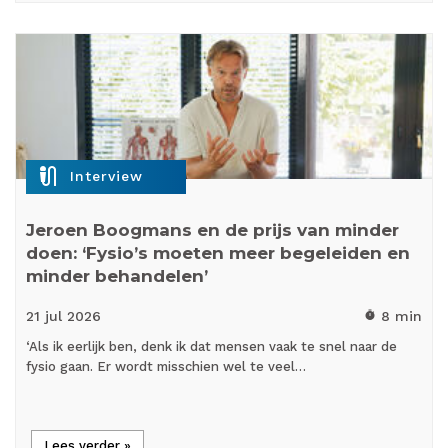
mic_external_on
Interview
Jeroen Boogmans en de prijs van minder
doen: ‘Fysio’s moeten meer begeleiden en
minder behandelen’
21 jul
2026
8 min
timer
‘Als ik eerlijk ben, denk ik dat mensen vaak te snel naar de
fysio gaan. Er wordt misschien wel te veel…
Lees verder »