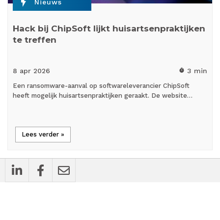
flash_on
Nieuws
Hack bij ChipSoft lijkt huisartsenpraktijken
te treffen
8 apr
2026
3 min
timer
Een ransomware-aanval op softwareleverancier ChipSoft
heeft mogelijk huisartsenpraktijken geraakt. De website…
Lees verder »