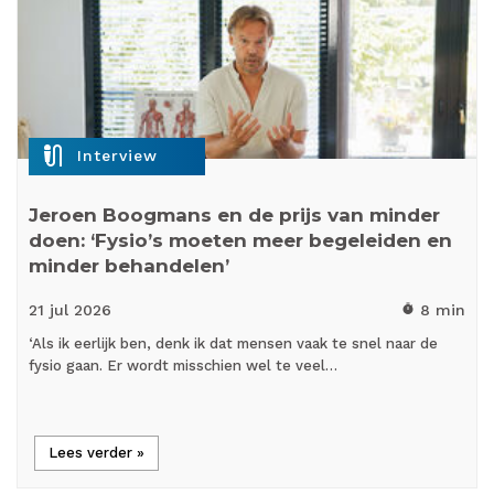
mic_external_on
Interview
Jeroen Boogmans en de prijs van minder
doen: ‘Fysio’s moeten meer begeleiden en
minder behandelen’
21 jul
2026
8 min
timer
‘Als ik eerlijk ben, denk ik dat mensen vaak te snel naar de
fysio gaan. Er wordt misschien wel te veel…
Lees verder »