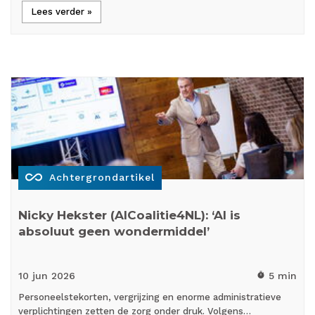
Lees verder »
all_inclusive
Achtergrondartikel
Nicky Hekster (AICoalitie4NL): ‘AI is
absoluut geen wondermiddel’
10 jun
2026
5 min
timer
Personeelstekorten, vergrijzing en enorme administratieve
verplichtingen zetten de zorg onder druk. Volgens…