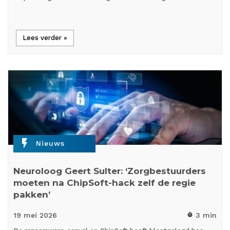
Lees verder »
flash_on
Nieuws
Neuroloog Geert Sulter: ‘Zorgbestuurders
moeten na ChipSoft-hack zelf de regie
pakken’
19 mei
2026
3 min
timer