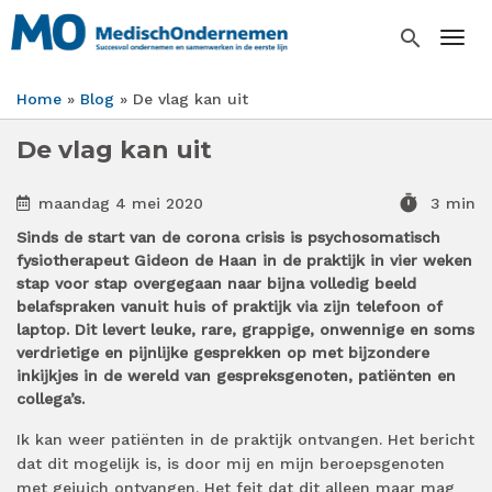
Overslaan
en
search
Togg
naar
de
Home
Blog
De vlag kan uit
inhoud
Kruimelpad
gaan
De vlag kan uit
timer
maandag 4 mei 2020
3 min
Sinds de start van de corona crisis is psychosomatisch
fysiotherapeut Gideon de Haan in de praktijk in vier weken
stap voor stap overgegaan naar bijna volledig beeld
belafspraken vanuit huis of praktijk via zijn telefoon of
laptop. Dit levert leuke, rare, grappige, onwennige en soms
verdrietige en pijnlijke gesprekken op met bijzondere
inkijkjes in de wereld van gespreksgenoten, patiënten en
collega’s.
Ik kan weer patiënten in de praktijk ontvangen. Het bericht
dat dit mogelijk is, is door mij en mijn beroepsgenoten
met gejuich ontvangen. Het feit dat dit alleen maar mag