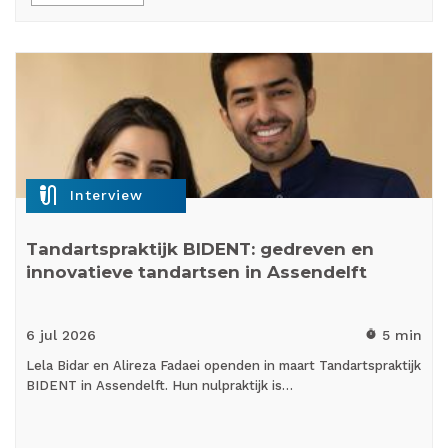
mic_external_on
Interview
Tandartspraktijk BIDENT: gedreven en
innovatieve tandartsen in Assendelft
6 jul
2026
5 min
timer
Lela Bidar en Alireza Fadaei openden in maart Tandartspraktijk
BIDENT in Assendelft. Hun nulpraktijk is…