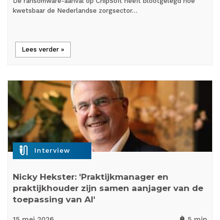
De ransomware-aanval op ChipSoft heeft blootgelegd hoe
kwetsbaar de Nederlandse zorgsector…
Lees verder »
mic_external_on
Interview
Nicky Hekster: 'Praktijkmanager en
praktijkhouder zijn samen aanjager van de
toepassing van AI'
15 mei
2026
5 min
timer