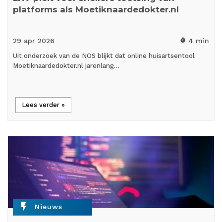
platforms als Moetiknaardedokter.nl
29 apr
2026
4 min
timer
Uit onderzoek van de NOS blijkt dat online huisartsentool
Moetiknaardedokter.nl jarenlang…
Lees verder »
flash_on
Nieuws