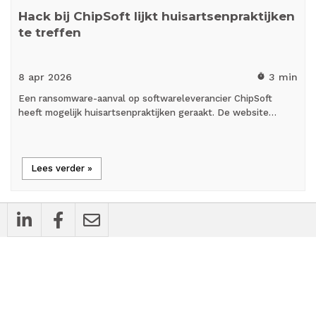
Hack bij ChipSoft lijkt huisartsenpraktijken
te treffen
8 apr
2026
3 min
timer
Een ransomware-aanval op softwareleverancier ChipSoft
heeft mogelijk huisartsenpraktijken geraakt. De website…
Lees verder »
flash_on
Nieuws