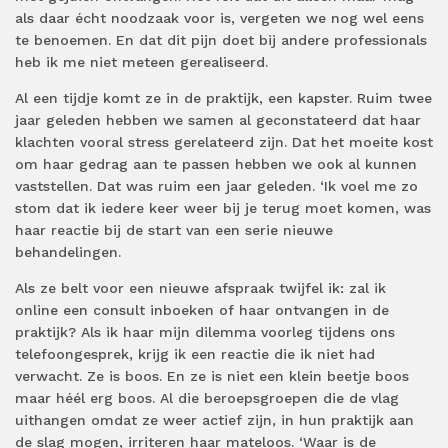
als daar écht noodzaak voor is, vergeten we nog wel eens
te benoemen. En dat dit pijn doet bij andere professionals
heb ik me niet meteen gerealiseerd.
Al een tijdje komt ze in de praktijk, een kapster. Ruim twee
jaar geleden hebben we samen al geconstateerd dat haar
klachten vooral stress gerelateerd zijn. Dat het moeite kost
om haar gedrag aan te passen hebben we ook al kunnen
vaststellen. Dat was ruim een jaar geleden. ‘Ik voel me zo
stom dat ik iedere keer weer bij je terug moet komen, was
haar reactie bij de start van een serie nieuwe
behandelingen.
Als ze belt voor een nieuwe afspraak twijfel ik: zal ik
online een consult inboeken of haar ontvangen in de
praktijk? Als ik haar mijn dilemma voorleg tijdens ons
telefoongesprek, krijg ik een reactie die ik niet had
verwacht. Ze is boos. En ze is niet een klein beetje boos
maar héél erg boos. Al die beroepsgroepen die de vlag
uithangen omdat ze weer actief zijn, in hun praktijk aan
de slag mogen, irriteren haar mateloos. ‘Waar is de