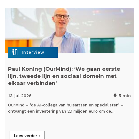
mic_external_on
Interview
Paul Koning (OurMind): ‘We gaan eerste
lijn, tweede lijn en sociaal domein met
elkaar verbinden’
13 jul
2026
5 min
timer
OurMind – ‘de AI-collega van huisartsen en specialisten’ –
ontvangt een investering van 2,1 miljoen euro om de…
Lees verder »