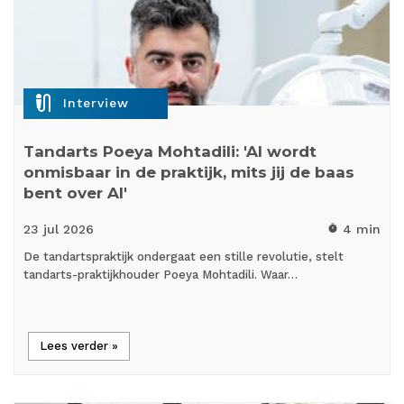
mic_external_on
Interview
Tandarts Poeya Mohtadili: 'AI wordt
onmisbaar in de praktijk, mits jij de baas
bent over AI'
23 jul
2026
4 min
timer
De tandartspraktijk ondergaat een stille revolutie, stelt
tandarts-praktijkhouder Poeya Mohtadili. Waar…
Lees verder »