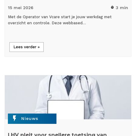
15 mei
2026
3 min
timer
Met de Operator van Vcare start je jouw werkdag met
overzicht en controle. Deze webbased…
Lees verder »
flash_on
Nieuws
LHV pleit voor snellere toetsing van