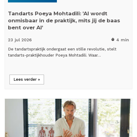
Tandarts Poeya Mohtadili: 'AI wordt
onmisbaar in de praktijk, mits jij de baas
bent over AI'
23 jul
2026
4 min
timer
De tandartspraktijk ondergaat een stille revolutie, stelt
tandarts-praktijkhouder Poeya Mohtadili. Waar…
Lees verder »