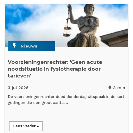
flash_on
Nieuws
Voorzieningenrechter: 'Geen acute
noodsituatie in fysiotherapie door
tarieven'
3 jul
2026
3 min
timer
De voorzieningenrechter deed donderdag uitspraak in de kort
gedingen die een groot aantal…
Lees verder »