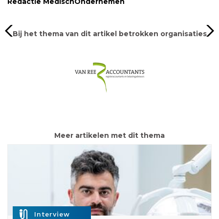
Redactie MedischOndernemen
Bij het thema van dit artikel betrokken organisaties
Meer artikelen met dit thema
mic_external_on
Interview