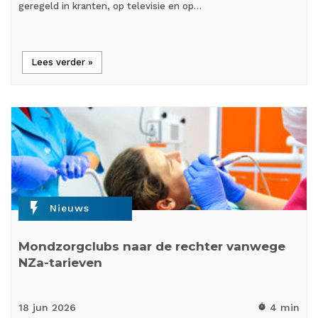
geregeld in kranten, op televisie en op…
Lees verder »
flash_on
Nieuws
Mondzorgclubs naar de rechter vanwege
NZa-tarieven
18 jun
2026
4 min
timer