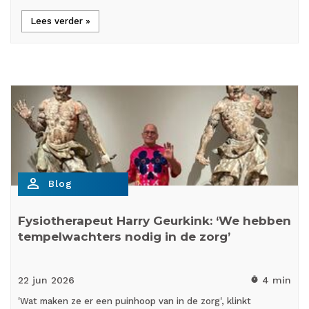
Lees verder »
person_outline
Blog
Fysiotherapeut Harry Geurkink: ‘We hebben
tempelwachters nodig in de zorg’
22 jun
2026
4 min
timer
'Wat maken ze er een puinhoop van in de zorg', klinkt