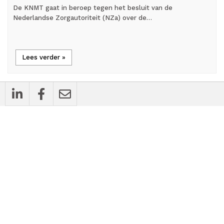
De KNMT gaat in beroep tegen het besluit van de
Nederlandse Zorgautoriteit (NZa) over de…
Lees verder »
mic_external_on
Interview
Tandarts-praktijkhouder Poeya Mohtadili:
’De stille revolutie in de mondzorg:
standaardiseren met een ziel’