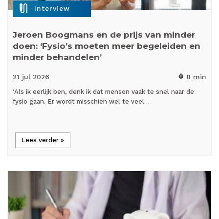
mic_external_on
Interview
Jeroen Boogmans en de prijs van minder
doen: ‘Fysio’s moeten meer begeleiden en
minder behandelen’
21 jul
2026
8 min
timer
‘Als ik eerlijk ben, denk ik dat mensen vaak te snel naar de
fysio gaan. Er wordt misschien wel te veel…
Lees verder »