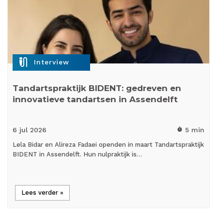
mic_external_on
Interview
Tandartspraktijk BIDENT: gedreven en
innovatieve tandartsen in Assendelft
6 jul
2026
5 min
timer
Lela Bidar en Alireza Fadaei openden in maart Tandartspraktijk
BIDENT in Assendelft. Hun nulpraktijk is…
Lees verder »