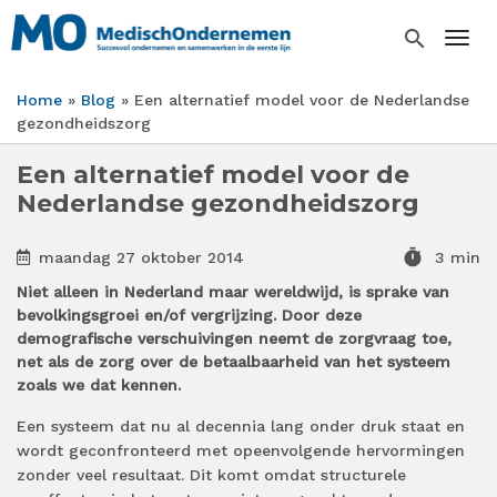
Overslaan
en
search
Togg
naar
de
Home
Blog
Een alternatief model voor de Nederlandse
inhoud
Kruimelpad
gezondheidszorg
gaan
Een alternatief model voor de
Nederlandse gezondheidszorg
timer
maandag 27 oktober 2014
3 min
Niet alleen in Nederland maar wereldwijd, is sprake van
bevolkingsgroei en/of vergrijzing. Door deze
demografische verschuivingen neemt de zorgvraag toe,
net als de zorg over de betaalbaarheid van het systeem
zoals we dat kennen.
Een systeem dat nu al decennia lang onder druk staat en
wordt geconfronteerd met opeenvolgende hervormingen
zonder veel resultaat. Dit komt omdat structurele