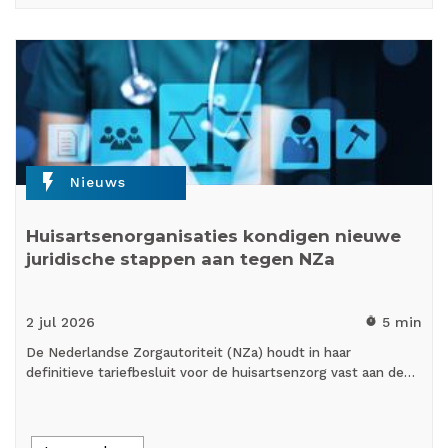
flash_on
Nieuws
Huisartsenorganisaties kondigen nieuwe
juridische stappen aan tegen NZa
2 jul
2026
5 min
timer
De Nederlandse Zorgautoriteit (NZa) houdt in haar
definitieve tariefbesluit voor de huisartsenzorg vast aan de…