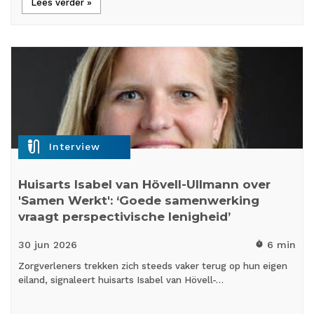
Lees verder »
mic_external_on
Interview
Huisarts Isabel van Hövell-Ullmann over
'Samen Werkt': ‘Goede samenwerking
vraagt perspectivische lenigheid’
30 jun
2026
6 min
timer
Zorgverleners trekken zich steeds vaker terug op hun eigen
eiland, signaleert huisarts Isabel van Hövell-…