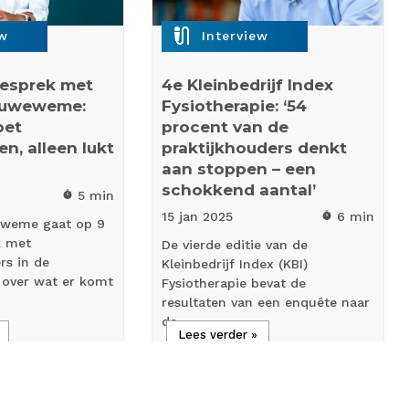
mic_external_on
ew
Interview
esprek met
4e Kleinbedrijf Index
euweweme:
Fysiotherapie: ‘54
oet
procent van de
, alleen lukt
praktijkhouders denkt
aan stoppen – een
schokkend aantal’
5 min
timer
15 jan
2025
6 min
timer
eweme gaat op 9
k met
De vierde editie van de
rs in de
Kleinbedrijf Index (KBI)
 over wat er komt
Fysiotherapie bevat de
resultaten van een enquête naar
de…
Lees verder »