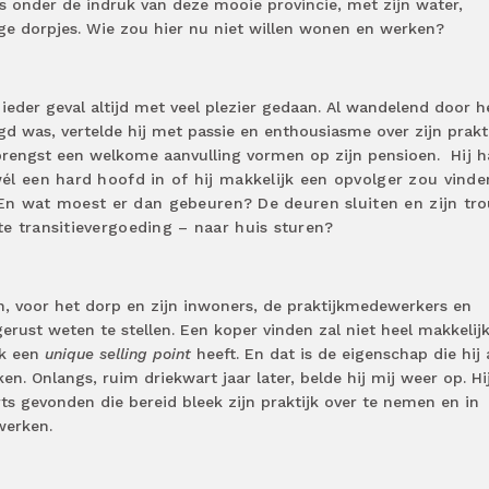
s onder de indruk van deze mooie provincie, met zijn water,
ge dorpjes. Wie zou hier nu niet willen wonen en werken?
ieder geval altijd met veel plezier gedaan. Al wandelend door h
gd was, vertelde hij met passie en enthousiasme over zijn prakti
brengst een welkome aanvulling vormen op zijn pensioen.
Hij 
él een hard hoofd in of hij makkelijk een opvolger zou vinde
. En wat moest er dan gebeuren? De deuren sluiten en zijn tr
e transitievergoeding – naar huis sturen?
n, voor het dorp en zijn inwoners, de praktijkmedewerkers en
erust weten te stellen. Een koper vinden zal niet heel makkelijk
jk een
unique selling point
heeft. En dat is de eigenschap die hij 
. Onlangs, ruim driekwart jaar later, belde hij mij weer op. Hi
ts gevonden die bereid bleek zijn praktijk over te nemen en in
werken.