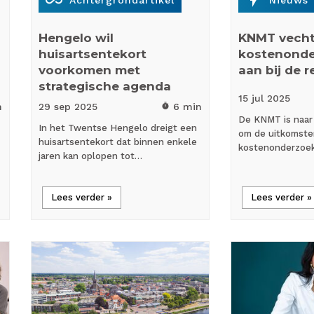
Hengelo wil
KNMT vech
huisartsentekort
kostenonde
voorkomen met
aan bij de r
strategische agenda
15 jul
2025
n
29 sep
2025
6 min
timer
De KNMT is naar
In het Twentse Hengelo dreigt een
om de uitkomste
huisartsentekort dat binnen enkele
kostenonderzoe
jaren kan oplopen tot…
Lees verder »
Lees verder »