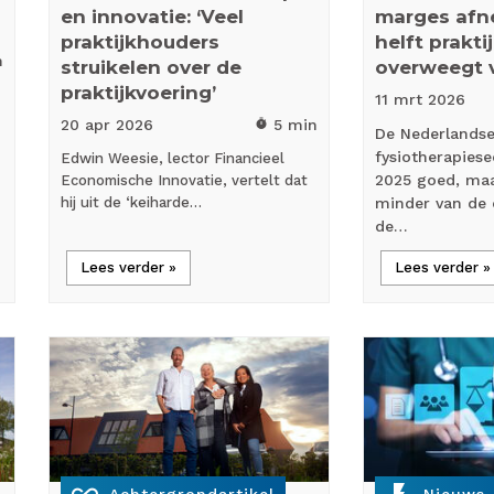
en innovatie: ‘Veel
marges afn
praktijkhouders
helft prakt
n
struikelen over de
overweegt 
praktijkvoering’
11 mrt
2026
20 apr
2026
5 min
timer
De Nederlands
fysiotherapiese
Edwin Weesie, lector Financieel
2025 goed, maa
Economische Innovatie, vertelt dat
hij uit de ‘keiharde…
minder van de 
de…
Lees verder »
Lees verder »
all_inclusive
flash_on
Achtergrondartikel
Nieuws