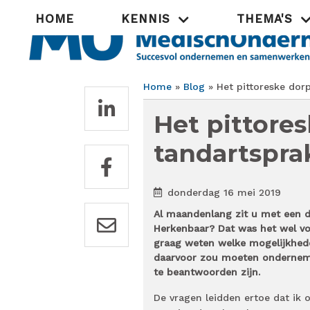
Overslaan
Hoofdnavigatie
HOME
KENNIS
THEMA'S
en
naar
de
inhoud
gaan
Home
Blog
Het pittoreske dorp
Kruimelpad
Het pittores
tandartspra
donderdag 16 mei 2019
Al maandenlang zit u met een d
Herkenbaar? Dat was het wel voo
graag weten welke mogelijkhede
daarvoor zou moeten ondernemen
te beantwoorden zijn.
De vragen leidden ertoe dat ik 