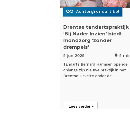
all_inclusive
Achtergrondartikel
Drentse tandartspraktijk
‘Bij Nader Inzien’ biedt
mondzorg ‘zonder
drempels’
5 jun
2025
5 mi
timer
Tandarts Bernard Harmsen opende
onlangs zijn nieuwe praktijk in het
Drentse Havelte onder de…
Lees verder »