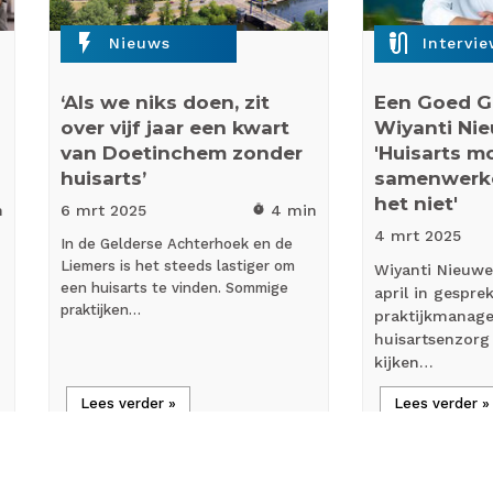
flash_on
mic_external_on
Nieuws
Intervi
‘Als we niks doen, zit
Een Goed G
over vijf jaar een kwart
Wiyanti Ni
van Doetinchem zonder
'Huisarts m
huisarts’
samenwerken
het niet'
n
6 mrt
2025
4 min
timer
4 mrt
2025
In de Gelderse Achterhoek en de
Liemers is het steeds lastiger om
Wiyanti Nieuw
een huisarts te vinden. Sommige
april in gespre
praktijken…
praktijkmanage
huisartsenzorg
kijken…
Lees verder »
Lees verder »