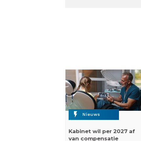
flash_on
Nieuws
Kabinet wil per 2027 af
van compensatie