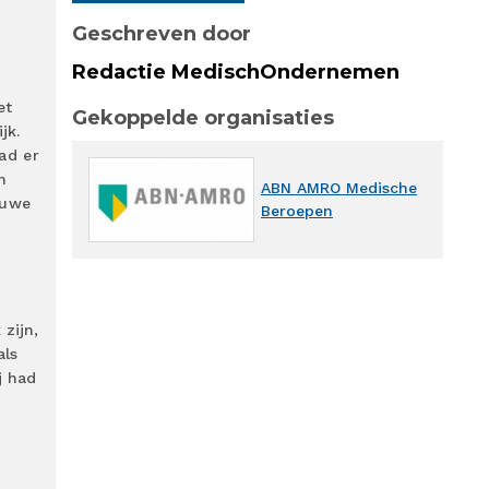
Geschreven door
Redactie MedischOndernemen
et
Gekoppelde organisaties
jk.
had er
n
ABN AMRO Medische
ouwe
Beroepen
 zijn,
als
j had