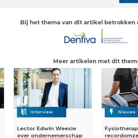
Bij het thema van dit artikel betrokken 
Meer artikelen met dit them
mic_external_on
flash_on
Interview
Nieuws
Lector Edwin Weesie
Fysiotherap
over ondernemerschap
recordomzet