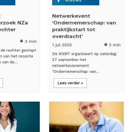
t
Netwerkevent
rzoek NZa
‘Ondernemerschap: van
echter
praktijkstart tot
overdracht’
3 min
timer
1 jul
2025
2 min
timer
 de rechter gestapt
De KNMT organiseert op zaterdag
n van het recente
27 september het
k van de…
netwerkevenement
‘Ondernemerschap: van…
Lees verder »