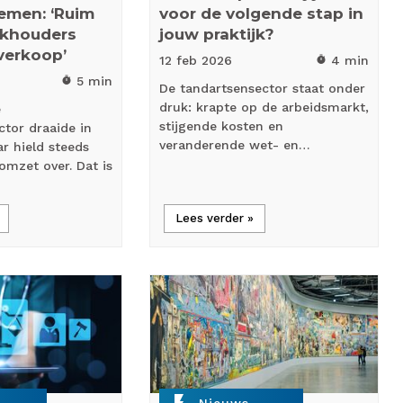
emen: ‘Ruim
voor de volgende stap in
ijkhouders
jouw praktijk?
verkoop’
12 feb
2026
4 min
timer
5 min
timer
De tandartsensector staat onder
druk: krapte op de arbeidsmarkt,
e
stijgende kosten en
ctor draaide in
veranderende wet- en…
r hield steeds
omzet over. Dat is
Lees verder »
flash_on
Nieuws