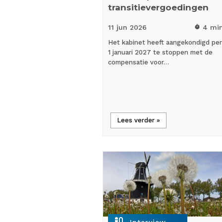
transitievergoedingen
11 jun
2026
4 mi
timer
Het kabinet heeft aangekondigd per
1 januari 2027 te stoppen met de
compensatie voor…
Lees verder »
mic_external_on
Interview