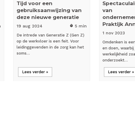
Tijd voor een
Spectaculair
gebruiksaanwijzing van
van
deze nieuwe generatie
onderneme
Praktijk An
n
19 aug
2024
5 min
timer
1 nov
2023
De intrede van Generatie Z (Gen Z)
op de werkvloer is een feit. Voor
Omdenken is een
leidinggevenden in de zorg kan het
en doen, waarbij 
soms…
werkelijkheid zoa
onderzoekt…
Lees verder »
Lees verder »
person_outline
all_inclusive
Blog
Achterg