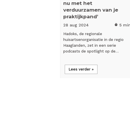
nu met het
verduurzamen van je
praktijkpand’
28 aug
2024
5 mi
timer
Hadoks, de regionale
huisartsenorganisatie in de regio
Haaglanden, zet in een serie
podcasts de spotlight op de…
Lees verder »
flash_on
Nieuws