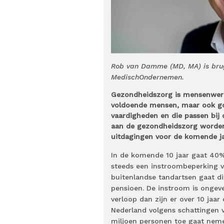
Rob van Damme (MD, MA) is brug
MedischOndernemen.
Gezondheidszorg is mensenwerk.
voldoende mensen, maar ook goe
vaardigheden en die passen bij 
aan de gezondheidszorg worden s
uitdagingen voor de komende ja
In de komende 10 jaar gaat 40%
steeds een instroombeperking 
buitenlandse tandartsen gaat di
pensioen. De instroom is ongevee
verloop dan zijn er over 10 jaa
Nederland volgens schattingen v
miljoen personen toe gaat nem