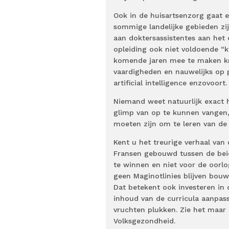
Ook in de huisartsenzorg gaat e
sommige landelijke gebieden zij
aan doktersassistentes aan het
opleiding ook niet voldoende “k
komende jaren mee te maken krij
vaardigheden en nauwelijks op pr
artificial intelligence enzovoor
Niemand weet natuurlijk exact h
glimp van op te kunnen vangen, 
moeten zijn om te leren van de 
Kent u het treurige verhaal van
Fransen gebouwd tussen de bei
te winnen en niet voor de oorl
geen Maginotlinies blijven bouwe
Dat betekent ook investeren in
inhoud van de curricula aanpas
vruchten plukken. Zie het maar 
Volksgezondheid.