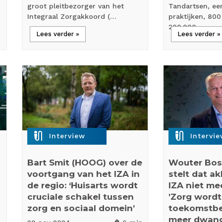
groot pleitbezorger van het
Tandartsen, ee
Integraal Zorgakkoord (…
praktijken, 80
200.000…
Lees verder »
Lees verder »
mic_external_on
mic_external_on
Interview
Intervi
Bart Smit (HOOG) over de
Wouter Bos
voortgang van het IZA in
stelt dat a
de regio: ‘Huisarts wordt
IZA niet me
cruciale schakel tussen
'Zorg wordt
zorg en sociaal domein’
toekomstbe
meer dwang
timer