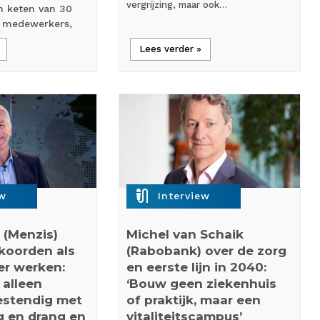
vergrijzing, maar ook…
n keten van 30
0 medewerkers,
Lees verder »
mic_external_on
ew
Interview
 (Menzis)
Michel van Schaik
kkoorden als
(Rabobank) over de zorg
er werken:
en eerste lijn in 2040:
 alleen
‘Bouw geen ziekenhuis
stendig met
of praktijk, maar een
 en drang en
vitaliteitscampus’