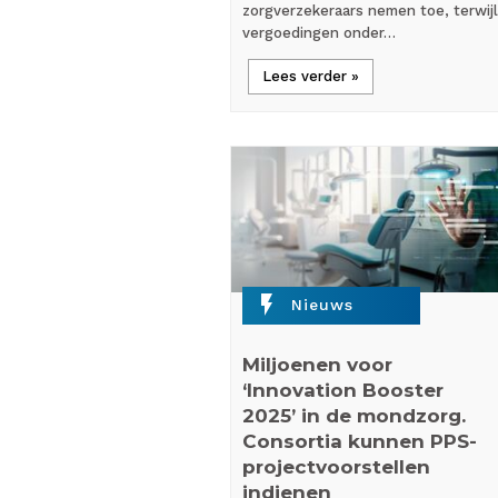
zorgverzekeraars nemen toe, terwijl
vergoedingen onder…
Lees verder »
flash_on
Nieuws
Miljoenen voor
‘Innovation Booster
2025’ in de mondzorg.
Consortia kunnen PPS-
projectvoorstellen
indienen