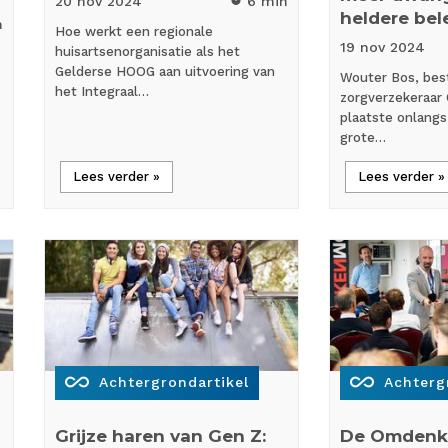
20 nov
2024
6 min
heldere bel
n
Hoe werkt een regionale
19 nov
2024
huisartsenorganisatie als het
Gelderse HOOG aan uitvoering van
Wouter Bos, best
het Integraal…
zorgverzekeraar 
plaatste onlang
grote…
Lees verder »
Lees verder »
all_inclusive
all_inclusive
Achtergrondartikel
Achterg
Grijze haren van Gen Z:
De Omdenk