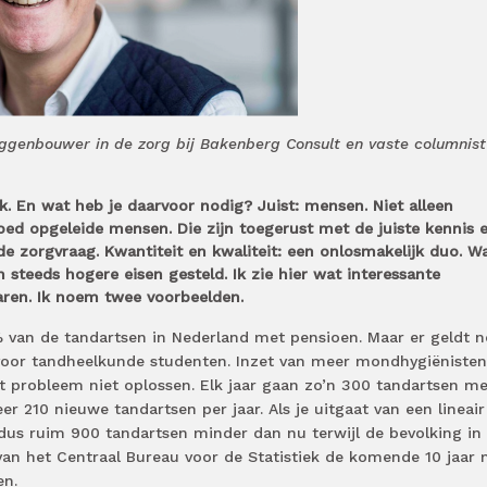
genbouwer in de zorg bij Bakenberg Consult en vaste columnist 
 En wat heb je daarvoor nodig? Juist: mensen. Niet alleen
d opgeleide mensen. Die zijn toegerust met de juiste kennis 
de zorgvraag. Kwantiteit en kwaliteit: een onlosmakelijk duo. W
teeds hogere eisen gesteld. Ik zie hier wat interessante
ren. Ik noem twee voorbeelden.
 van de tandartsen in Nederland met pensioen. Maar er geldt 
voor tandheelkunde studenten. Inzet van meer mondhygiënisten
t probleem niet oplossen. Elk jaar gaan zo’n 300 tandartsen me
r 210 nieuwe tandartsen per jaar. Als je uitgaat van een lineair
r dus ruim 900 tandartsen minder dan nu terwijl de bevolking in
an het Centraal Bureau voor de Statistiek de komende 10 jaar 
en.