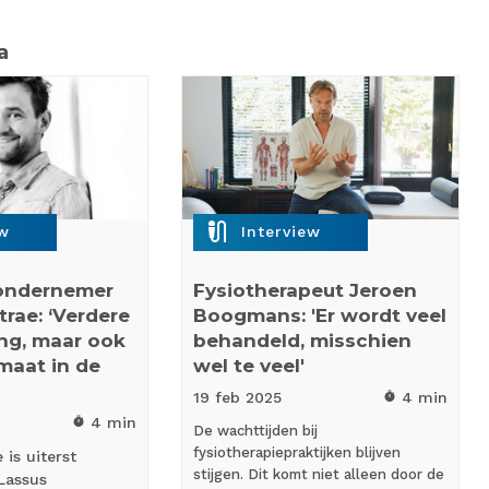
a
mic_external_on
ew
Interview
ondernemer
Fysiotherapeut Jeroen
rae: ‘Verdere
Boogmans: 'Er wordt veel
ng, maar ook
behandeld, misschien
maat in de
wel te veel'
19 feb
2025
4 min
timer
4 min
timer
De wachttijden bij
fysiotherapiepraktijken blijven
is uiterst
stijgen. Dit komt niet alleen door de
Lassus