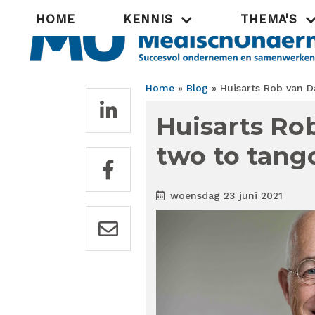
Overslaan
Hoofdnavigatie
HOME
KENNIS
THEMA'S
en
naar
de
inhoud
gaan
Home
Blog
Huisarts Rob van Da
Kruimelpad
Huisarts Ro
two to tango
woensdag 23 juni 2021