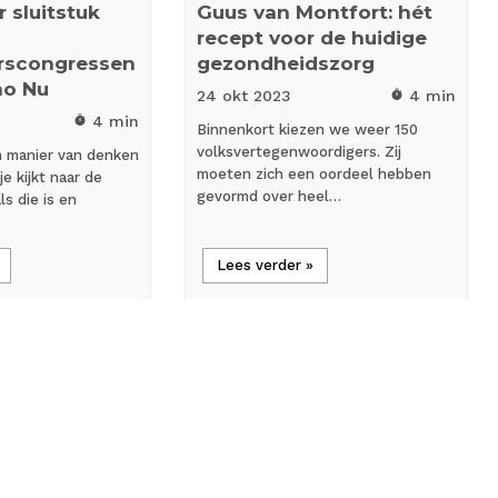
 sluitstuk
Guus van Montfort: hét
recept voor de huidige
rscongressen
gezondheidszorg
no Nu
24 okt
2023
4 min
timer
4 min
timer
Binnenkort kiezen we weer 150
volksvertegenwoordigers. Zij
 manier van denken
moeten zich een oordeel hebben
je kijkt naar de
gevormd over heel…
ls die is en
Lees verder »
flash_on
rondartikel
Nieuws