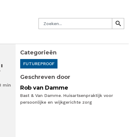
managersnetwerk
Nieuwsbrief
Lid worden
Contact
Zoeken
search
search
Categorieën
'
FUTUREPROOF
Geschreven door
3 min
Rob van Damme
Bast & Van Damme. Huisartsenpraktijk voor
persoonlijke en wijkgerichte zorg