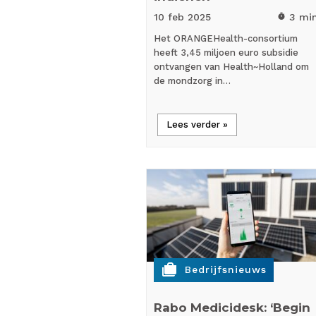
10 feb
2025
3 mi
timer
Het ORANGEHealth-consortium
heeft 3,45 miljoen euro subsidie
ontvangen van Health~Holland om
de mondzorg in…
Lees verder »
cases
Bedrijfsnieuws
Rabo Medicidesk: ‘Begin