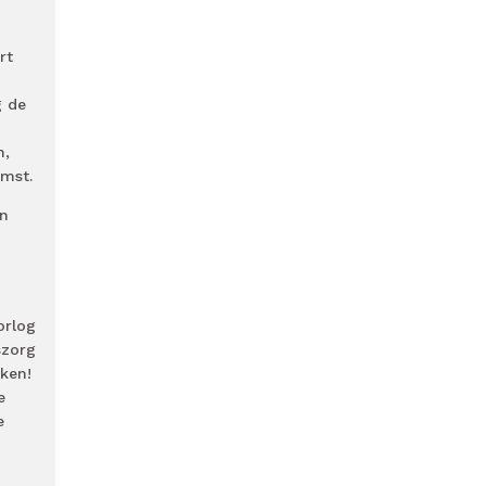
rt
g de
h,
omst.
en
orlog
szorg
jken!
e
e