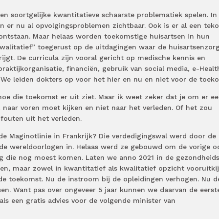
en soortgelijke kwantitatieve schaarste problematiek spelen. In
n er nu al opvolgingsproblemen zichtbaar. Ook is er al een teko
 ontstaan. Maar helaas worden toekomstige huisartsen in hun
walitatief” toegerust op de uitdagingen waar de huisartsenzor
gt. De curricula zijn vooral gericht op medische kennis en
aktijkorganisatie, financiën, gebruik van social media, e-Healt
t. We leiden dokters op voor het hier en nu en niet voor de toek
oe die toekomst er uit ziet. Maar ik weet zeker dat je om er e
naar voren moet kijken en niet naar het verleden. Of het zou
fouten uit het verleden.
 de Maginotlinie in Frankrijk? Die verdedigingswal werd door de
de wereldoorlogen in. Helaas werd ze gebouwd om de vorige o
og die nog moest komen. Laten we anno 2021 in de gezondheid
n, maar zowel in kwantitatief als kwalitatief opzicht vooruitki
 de toekomst. Nu de instroom bij de opleidingen verhogen. Nu d
sen. Want pas over ongeveer 5 jaar kunnen we daarvan de eerst
als een gratis advies voor de volgende minister van