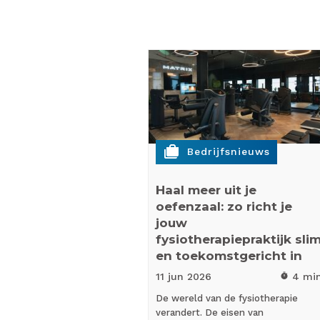
cases
Bedrijfsnieuws
Haal meer uit je
oefenzaal: zo richt je
jouw
fysiotherapiepraktijk sli
en toekomstgericht in
11 jun
2026
4 mi
timer
De wereld van de fysiotherapie
verandert. De eisen van