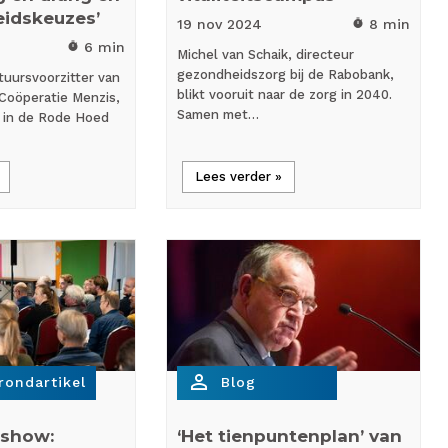
eidskeuzes’
19 nov
2024
8 min
timer
6 min
timer
Michel van Schaik, directeur
gezondheidszorg bij de Rabobank,
uursvoorzitter van
blikt vooruit naar de zorg in 2040.
Coöperatie Menzis,
Samen met…
s in de Rode Hoed
Lees verder »
person_outline
rondartikel
Blog
show:
‘Het tienpuntenplan’ van