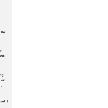
bij
en
ant
nog
 en
t
met 1