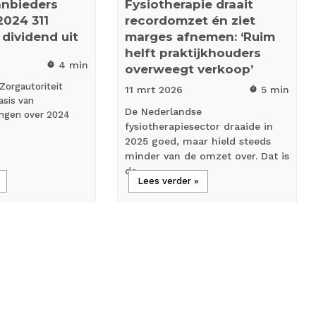
anbieders
Fysiotherapie draait
2024 311
recordomzet én ziet
 dividend uit
marges afnemen: ‘Ruim
helft praktijkhouders
4 min
timer
overweegt verkoop’
Zorgautoriteit
11 mrt
2026
5 min
timer
asis van
De Nederlandse
ingen over 2024
fysiotherapiesector draaide in
2025 goed, maar hield steeds
minder van de omzet over. Dat is
de…
Lees verder »