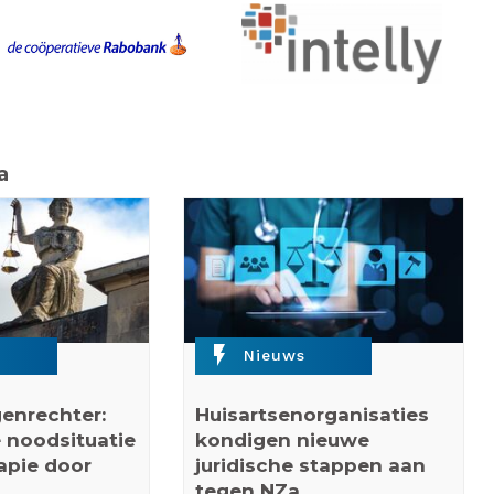
a
flash_on
Nieuws
enrechter:
Huisartsenorganisaties
 noodsituatie
kondigen nieuwe
rapie door
juridische stappen aan
tegen NZa