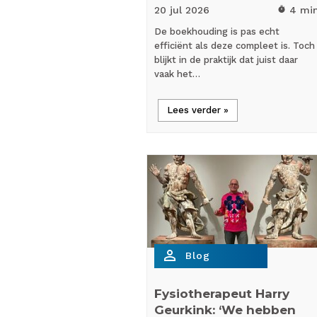
20 jul
2026
4 mi
timer
De boekhouding is pas echt
efficiënt als deze compleet is. Toch
blijkt in de praktijk dat juist daar
vaak het…
Lees verder »
person_outline
Blog
Fysiotherapeut Harry
Geurkink: ‘We hebben