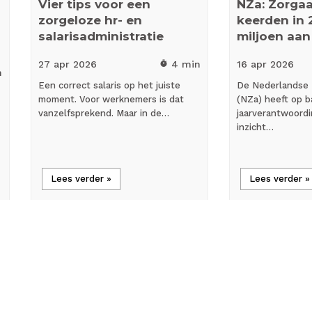
Vier tips voor een
NZa: Zorga
zorgeloze hr- en
keerden in 
salarisadministratie
miljoen aan
27 apr
2026
4 min
16 apr
2026
timer
n
Een correct salaris op het juiste
De Nederlandse 
moment. Voor werknemers is dat
(NZa) heeft op b
vanzelfsprekend. Maar in de…
jaarverantwoord
inzicht…
Lees verder »
Lees verder »