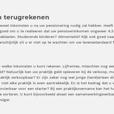
n terugrekenen
veel inkomsten u na uw pensionering nodig zal hebben. Heeft
goed om u te realiseren dat uw pensioeninkomen ongeveer 4,5
eeklasten. Studerende kinderen? Alimentatie? Kijk ook goed naa
rschijnlijk zit u er niet op te wachten om uw levensstandaard f
 welke inkomsten u kunt rekenen. Lijfrentes, misschien nog ee
? Natuurlijk kan uw praktijk geld opleveren bij de verkoop, m
 praktijk verkoopbaar? Er zijn zeker nog wel jonge (tand)artsen d
niet elke praktijk is even aantrekkelijk. En is het bedrag dat u 
ancierbaar voor een starter? Bij een praktijkovername kan het h
te sorteren. U kunt bijvoorbeeld alvast een samenwerkingsverba
olger.