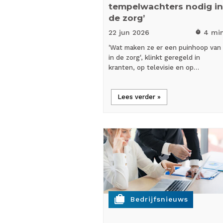
tempelwachters nodig in
de zorg’
22 jun
2026
4 mi
timer
'Wat maken ze er een puinhoop van
in de zorg', klinkt geregeld in
kranten, op televisie en op…
Lees verder »
cases
Bedrijfsnieuws