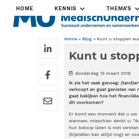
Overslaan
Hoofdnavigatie
HOME
KENNIS
THEMA'S
en
naar
de
inhoud
gaan
Home
Blog
Kunt u stoppen wan
Kruimelpad
Kunt u stop
donderdag 15 maart 2018
Ik zie het vaak genoeg: (tand)art
verkoopt en gaat genieten van re
gaat bekijken hoe het financiële
dit voorkomen?
Er komt een moment dat u uw pr
wanneer, misschien denkt u: “Ik 
hun beloop laten is niet versta
(bijstellen kan altijd nog) en v