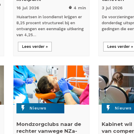
n
16 jul
2026
4 min
3 jul
2026
timer
Huisartsen in loondienst krijgen er
De voorzieninge
8,25 procent structureel bij en
donderdag uitspr
ontvangen een eenmalige uitkering
gedingen die ee
van 4,25…
Lees verder »
Lees verder »
flash_on
flash_on
Nieuws
Nieuws
Mondzorgclubs naar de
Kabinet wil
rechter vanwege NZa-
van compen