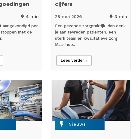
rgoedingen
cijfers
4 min
28 mei
2026
3 min
timer
timer
ft aangekondigd per
Een gezonde zorgpraktijk, dan denk
e stoppen met de
je aan tevreden patiënten, een
or…
sterk team en kwalitatieve zorg.
Maar hoe…
Lees verder »
flash_on
Nieuws