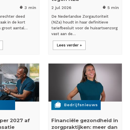
3 min
2 jul
2026
5 min
timer
timer
nrechter deed
De Nederlandse Zorgautoriteit
aak in de kort
(NZa) houdt in haar definitieve
n groot aantal…
tariefbesluit voor de huisartsenzorg
vast aan de…
Lees verder »
cases
Bedrijfsnieuws
 per 2027 af
Financiële gezondheid in
satie
zorgpraktijken: meer dan