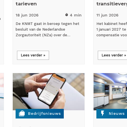
tarieven
transitieve
18 jun
2026
4 min
11 jun
2026
timer
n
De KNMT gaat in beroep tegen het
Het kabinet hee
besluit van de Nederlandse
1 januari 2027 t
Zorgautoriteit (NZa) over de…
compensatie vo
Lees verder »
Lees verder »
cases
flash_on
Bedrijfsnieuws
Nieuws