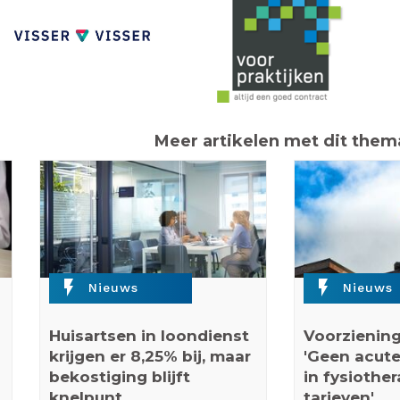
Meer artikelen met dit them
flash_on
flash_on
Nieuws
Nieuws
Huisartsen in loondienst
Voorziening
krijgen er 8,25% bij, maar
'Geen acute
bekostiging blijft
in fysiothe
knelpunt
tarieven'