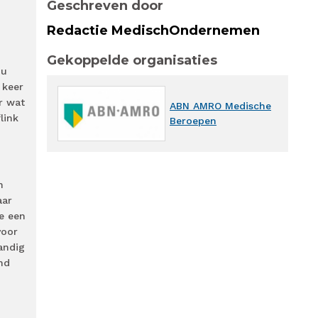
Geschreven door
Redactie MedischOndernemen
Gekoppelde organisaties
 u
 keer
r wat
ABN AMRO Medische
link
Beroepen
n
aar
ie een
voor
andig
nd