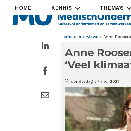
Overslaan
Hoofdnavigatie
HOME
KENNIS
THEMA'S
en
naar
de
inhoud
gaan
Home
Interviews
Anne Roosendaa
Kruimelpad
Anne Roosen
‘Veel klimaat
donderdag 27 mei 2021