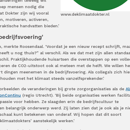
eranderingen teweeg wil
roep mensen nodig die
at Dokter zijn wij vooral
www.deklimaatdokter.nl
n, motiveren, activeren,
aktische handvatten bieden.’
edrijfsvoering’
p, merkte Roosendaal. ‘Voordat je een nieuw recept schrijft, ma
eeft u nog thuis?” al verschil. Als we dat met zijn allen standa
chil. Praktijkhoudende huisartsen die overstappen op een volle
ceren de CO2-uitstoot ook al meteen met de helft. We willen he
 dingen meenemen in de bedrijfsvoering. Als collega’s zich hie
 houden met het klimaat steeds vanzelfsprekender.’
rbeelden de veranderingen bij grote zorgorganisaties als de
Al
ionContinu
(regio Utrecht). ‘Bij beide organisaties werken facilit
assie voor hebben. Ze slaagden erin de bedrijfscultuur te
 belangrijk onderwerp werd. Zij laten zien dat je ook als je nie
e schaal kunt betekenen van onderaf. Wij hopen dat dit soort
klimaatdokters’ aanstekelijk werken.’