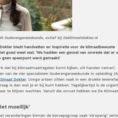
S Ouderengeneeskunde, actief bij Deklimaatdokter.nl
Dokter biedt handvatten en inspiratie voor de klimaatbewuste
niet goed weet wat. ‘We hadden een gevoel van onvrede dat er 
p geen speerpunt werd gemaakt.’
rk dat bij klimaatmaatregelen komt kijken, uit handen nemen’,
 een van de vier specialisten Ouderengeneeskunde in opleiding (A
Klimaat Dokter
. ‘Jonge artsen zitten vaak in een drukke levensfa
raag is dan wat je er bij kunt hebben. Tegelijkertijd is de urgen
 jaar te blijven wachten. Vanuit die onrust hebben we De Klimaat
iet moeilijk’
at veranderingen binnen de beroepsgroep vaak ‘stroperig’ verl