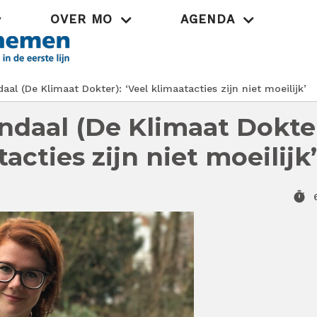
OVER MO
AGENDA
Praktijk
l (De Klimaat Dokter): ‘Veel klimaatacties zijn niet moeilijk’
daal (De Klimaat Dokter
acties zijn niet moeilijk’
timer