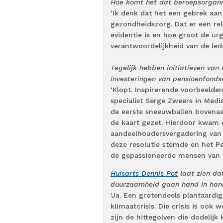
Hoe komt het dat beroepsorgani
‘Ik denk dat het een gebrek aan 
gezondheidszorg. Dat er een rela
evidentie is en hoe groot de urg
verantwoordelijkheid van de le
Tegelijk hebben initiatieven van
investeringen van pensioenfonds
‘Klopt. Inspirerende voorbeelden
specialist Serge Zweers in Medi
de eerste sneeuwballen bovenaa
de kaart gezet. Hierdoor kwam e
aandeelhoudersvergadering van 
deze resolutie stemde en het Pe
de gepassioneerde mensen van G
Huisarts Dennis Pot
laat zien dat
duurzaamheid gaan hand in hand,
‘Ja. Een grotendeels plantaardig
klimaatcrisis. Die crisis is oo
zijn de hittegolven die dodelijk 