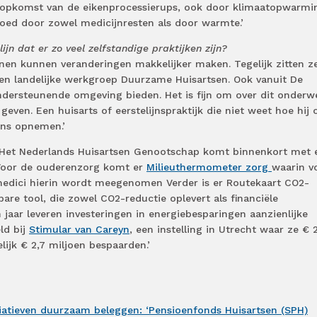
 opkomst van de eikenprocessierups, ook door klimaatopwarmi
loed door zowel medicijnresten als door warmte.’
lijn dat er zo veel zelfstandige praktijken zijn?
ijnen kunnen veranderingen makkelijker maken. Tegelijk zitten z
 een landelijke werkgroep Duurzame Huisartsen. Ook vanuit De
ndersteunende omgeving bieden. Het is fijn om over dit onderw
geven. Een huisarts of eerstelijnspraktijk die niet weet hoe hij o
ons opnemen.’
n. Het Nederlands Huisartsen Genootschap komt binnenkort met 
 Voor de ouderenzorg komt er
Milieuthermometer zorg
waarin v
medici hierin wordt meegenomen Verder is er Routekaart CO2-
are tool, die zowel CO2-reductie oplevert als financiële
 jaar leveren investeringen in energiebesparingen aanzienlijke
ld bij
Stimular van Careyn
, een instelling in Utrecht waar ze € 
lijk € 2,7 miljoen bespaarden.’
tiatieven duurzaam beleggen: ‘Pensioenfonds Huisartsen (SPH)