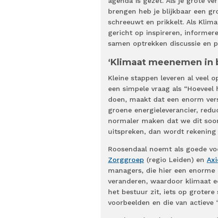
agenda is gezet. Als je grote v
brengen heb je blijkbaar een g
schreeuwt en prikkelt. Als Klima
gericht op inspireren, informere
samen optrekken discussie en pr
‘Klimaat meenemen in b
Kleine stappen leveren al veel o
een simpele vraag als “Hoeveel h
doen, maakt dat een enorm vers
groene energieleverancier, redu
normaler maken dat we dit soort
uitspreken, dan wordt rekening
Roosendaal noemt als goede voo
Zorggroep
(regio Leiden) en
Ax
managers, die hier een enorme p
veranderen, waardoor klimaat een
het bestuur zit, iets op groter
voorbeelden en die van actieve ‘