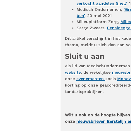
verkocht aandelen Shell’
, 
Medisch Ondernemen,
‘Gr
ben’
, 20 mei 2021
Milieuplatform Zorg,
Mili
Serge Zweers,
Pensioengel
Dit artikel verschijnt in het k
thema, meldt u zich dan aan v
Sluit u aan
Als lid van MedischOndernemen s
website
, de wekelijkse
nieuwsbr
onze
evenementen
zoals
Mondz
korting op onze geaccrediteer
tandartspraktijken.
Wilt u ook op de hoogte blijven
onze
nieuwsbrieven Eerstelijn 