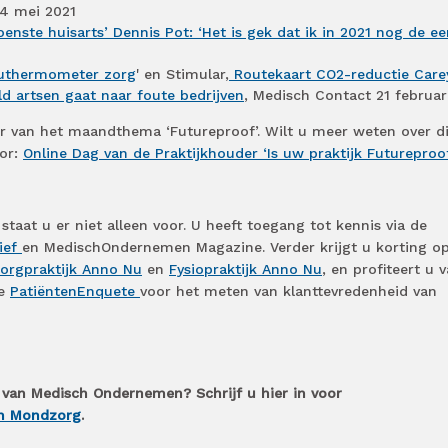
14 mei 2021
oenste huisarts’ Dennis Pot: ‘Het is gek dat ik in 2021 nog de ee
euthermometer zorg
' en Stimular,
Routekaart CO2-reductie Care
d artsen gaat naar foute bedrijven
, Medisch Contact 21 februar
ader van het maandthema ‘Futureproof’. Wilt u meer weten over di
oor:
Online Dag van de Praktijkhouder ‘Is uw praktijk Futureproo
taat u er niet alleen voor. U heeft toegang tot kennis via de
ief
en MedischOndernemen Magazine. Verder krijgt u korting o
orgpraktijk Anno Nu
en
Fysiopraktijk Anno Nu
, en profiteert u 
de
PatiëntenEnquete
voor het meten van klanttevredenheid van
 van Medisch Ondernemen? Schrijf u hier in voor
en Mondzorg
.