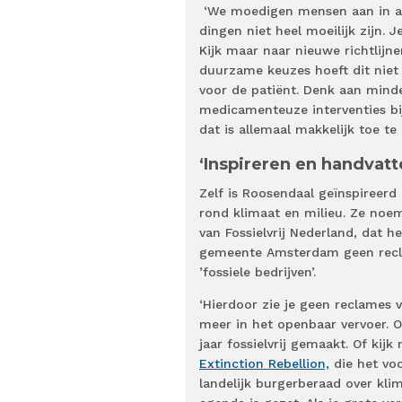
‘We moedigen mensen aan in acti
dingen niet heel moeilijk zijn.
Kijk maar naar nieuwe richtlijne
duurzame keuzes hoeft dit niet
voor de patiënt. Denk aan minde
medicamenteuze interventies bij
dat is allemaal makkelijk toe te
‘Inspireren en handvatt
Zelf is Roosendaal geïnspireer
rond klimaat en milieu. Ze noem
van Fossielvrij Nederland, dat h
gemeente Amsterdam geen recl
’fossiele bedrijven’.
‘Hierdoor zie je geen reclames 
meer in het openbaar vervoer. 
jaar fossielvrij gemaakt. Of kijk
Extinction Rebellion,
die het voo
landelijk burgerberaad over kli