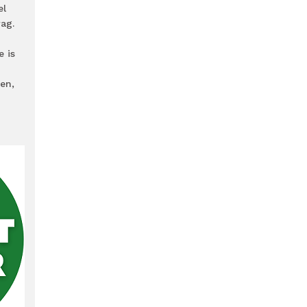
el
ag.
e is
en,