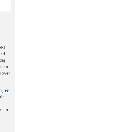
akt
ard
dig
t zo
rover
rijne
air
t in