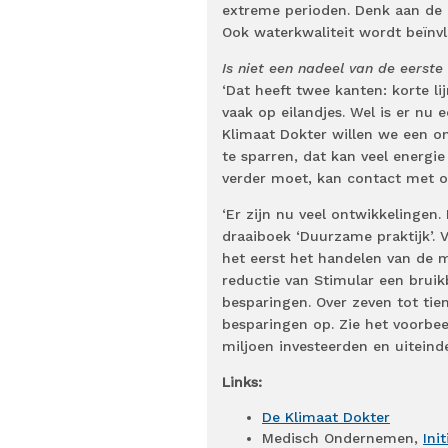
extreme perioden. Denk aan de
Ook waterkwaliteit wordt beïnv
Is niet een nadeel van de eerste 
‘Dat heeft twee kanten: korte l
vaak op eilandjes. Wel is er nu
Klimaat Dokter willen we een o
te sparren, dat kan veel energie 
verder moet, kan contact met 
‘Er zijn nu veel ontwikkelinge
draaiboek ‘Duurzame praktijk’.
het eerst het handelen van de 
reductie van Stimular een bruikb
besparingen. Over zeven tot tien
besparingen op. Zie het voorbee
miljoen investeerden en uiteinde
Links:
De Klimaat Dokter
Medisch Ondernemen,
Ini