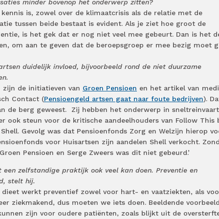
saties minder bovenop het onderwerp zitten?
kennis is, zowel over de klimaatcrisis als de relatie met de
tie tussen beide bestaat is evident. Als je ziet hoe groot de
entie, is het gek dat er nog niet veel mee gebeurt. Dan is het d
den, om aan te geven dat de beroepsgroep er mee bezig moet ga
 artsen duidelijk invloed, bijvoorbeeld rond de niet duurzame
en.
 zijn de initiatieven van
Groen Pensioen
en het artikel van med
sch Contact (
Pensioengeld artsen gaat naar foute bedrijven
). Da
n de berg geweest. Zij hebben het onderwerp in sneltreinvaar
r ook steun voor de kritische aandeelhouders van Follow This b
Shell. Gevolg was dat Pensioenfonds Zorg en Welzijn hierop vo
nsioenfonds voor Huisartsen zijn aandelen Shell verkocht. Zon
roen Pensioen en Serge Zweers was dit niet gebeurd.’
 een zelfstandige praktijk ook veel kan doen. Preventie en
 stelt hij.
 dieet werkt preventief zowel voor hart- en vaatziekten, als voo
k weer ziekmakend, dus moeten we iets doen. Beeldende voorbeel
kunnen zijn voor oudere patiënten, zoals blijkt uit de oversterft