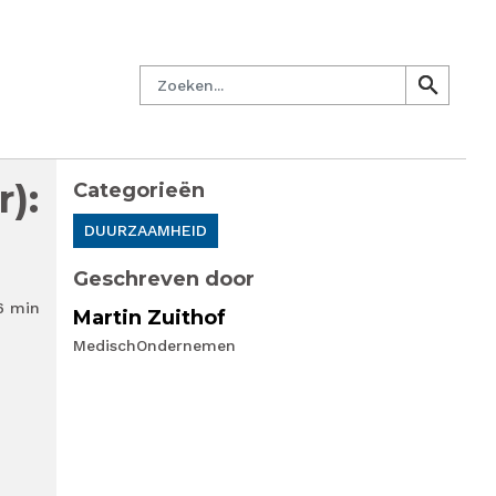
managersnetwerk
Nieuwsbrief
Lid worden
Contact
Zoeken
search
search
):
Categorieën
DUURZAAMHEID
Geschreven door
6 min
Martin Zuithof
MedischOndernemen