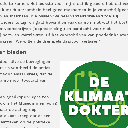
e te komen. Het leukste voor mij is dat ik geleerd heb dat ve
 Je kunt duurzaamheid heel goed meenemen in je voorschrijfgedr
n en inzichten, die passen we heel vanzelfsprekend toe. Bij
 anders te zijn en gaat bovendien vaak samen met wat het best
r voorschrijven (‘deprescribing’) en aandacht voor niet-
 hart- en vaatziekten. Of het voorschrijven van poederinhalator
 passen. We willen de drempels daarvoor verlagen.’
en bieden’
d door diverse bewegingen
t als voorbeeld de acties
et voor elkaar kreeg dat de
ame meer toestaat van
van goedkope vliegreizen
Ook is het Museumplein vorig
 naar de actiegroep
r elkaar kreeg dat er een
maatzaken op de politieke